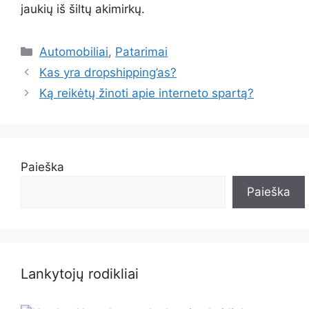
jaukių iš šiltų akimirkų.
Kategorijos
Automobiliai
,
Patarimai
Kas yra dropshipping’as?
Ką reikėtų žinoti apie interneto spartą?
Paieška
Paieška
Lankytojų rodikliai