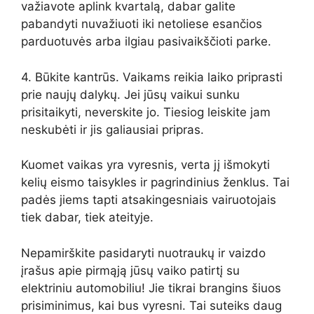
važiavote aplink kvartalą, dabar galite
pabandyti nuvažiuoti iki netoliese esančios
parduotuvės arba ilgiau pasivaikščioti parke.
4. Būkite kantrūs. Vaikams reikia laiko priprasti
prie naujų dalykų. Jei jūsų vaikui sunku
prisitaikyti, neverskite jo. Tiesiog leiskite jam
neskubėti ir jis galiausiai pripras.
Kuomet vaikas yra vyresnis, verta jį išmokyti
kelių eismo taisykles ir pagrindinius ženklus. Tai
padės jiems tapti atsakingesniais vairuotojais
tiek dabar, tiek ateityje.
Nepamirškite pasidaryti nuotraukų ir vaizdo
įrašus apie pirmąją jūsų vaiko patirtį su
elektriniu automobiliu! Jie tikrai brangins šiuos
prisiminimus, kai bus vyresni. Tai suteiks daug