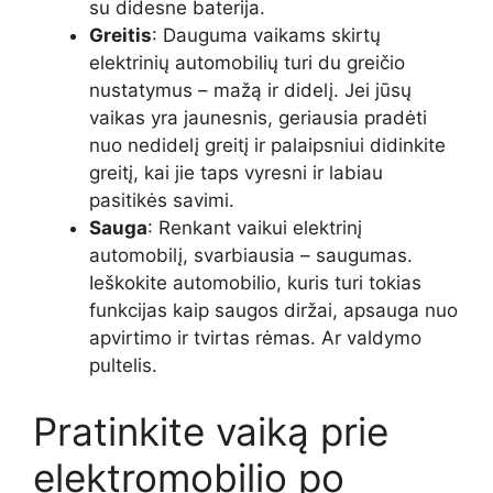
su didesne baterija.
Greitis
: Dauguma vaikams skirtų
elektrinių automobilių turi du greičio
nustatymus – mažą ir didelį. Jei jūsų
vaikas yra jaunesnis, geriausia pradėti
nuo nedidelį greitį ir palaipsniui didinkite
greitį, kai jie taps vyresni ir labiau
pasitikės savimi.
Sauga
: Renkant vaikui elektrinį
automobilį, svarbiausia – saugumas.
Ieškokite automobilio, kuris turi tokias
funkcijas kaip saugos diržai, apsauga nuo
apvirtimo ir tvirtas rėmas. Ar valdymo
pultelis.
Pratinkite vaiką prie
elektromobilio po