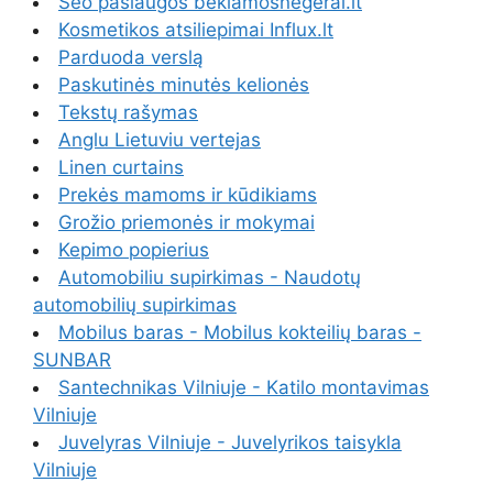
Seo paslaugos beklamosnegerai.lt
Kosmetikos atsiliepimai Influx.lt
Parduoda verslą
Paskutinės minutės kelionės
Tekstų rašymas
Anglu Lietuviu vertejas
Linen curtains
Prekės mamoms ir kūdikiams
Grožio priemonės ir mokymai
Kepimo popierius
Automobiliu supirkimas - Naudotų
automobilių supirkimas
Mobilus baras - Mobilus kokteilių baras -
SUNBAR
Santechnikas Vilniuje - Katilo montavimas
Vilniuje
Juvelyras Vilniuje - Juvelyrikos taisykla
Vilniuje