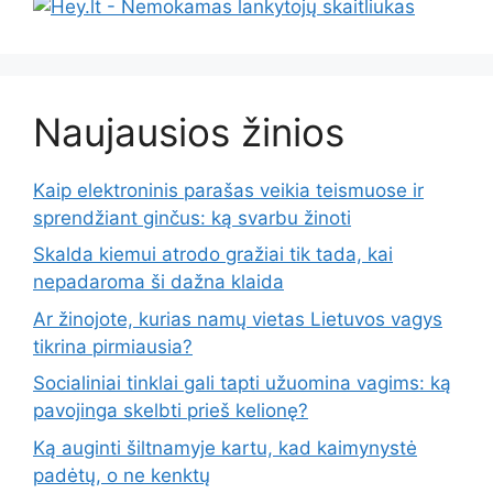
Naujausios žinios
Kaip elektroninis parašas veikia teismuose ir
sprendžiant ginčus: ką svarbu žinoti
Skalda kiemui atrodo gražiai tik tada, kai
nepadaroma ši dažna klaida
Ar žinojote, kurias namų vietas Lietuvos vagys
tikrina pirmiausia?
Socialiniai tinklai gali tapti užuomina vagims: ką
pavojinga skelbti prieš kelionę?
Ką auginti šiltnamyje kartu, kad kaimynystė
padėtų, o ne kenktų