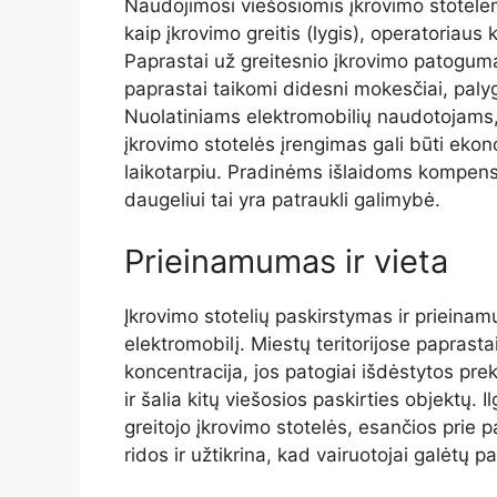
Naudojimosi viešosiomis įkrovimo stotelėmis
kaip įkrovimo greitis (lygis), operatoriaus
Paprastai už greitesnio įkrovimo patogum
paprastai taikomi didesni mokesčiai, paly
Nuolatiniams elektromobilių naudotojams,
įkrovimo stotelės įrengimas gali būti eko
laikotarpiu. Pradinėms išlaidoms kompensuo
daugeliui tai yra patraukli galimybė.
Prieinamumas ir vieta
Įkrovimo stotelių paskirstymas ir prieina
elektromobilį. Miestų teritorijose paprast
koncentracija, jos patogiai išdėstytos pr
ir šalia kitų viešosios paskirties objektų.
greitojo įkrovimo stotelės, esančios prie
ridos ir užtikrina, kad vairuotojai galėtų p