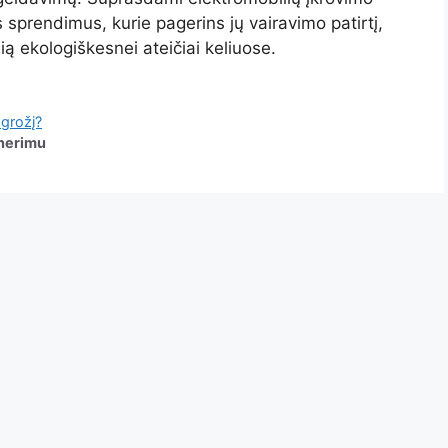
us sprendimus, kurie pagerins jų vairavimo patirtį,
lią ekologiškesnei ateičiai keliuose.
 grožį?
 nerimu