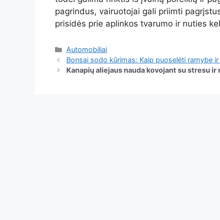
pagrindus, vairuotojai gali priimti pagrįst
prisidės prie aplinkos tvarumo ir nuties ke
Kategorijos
Automobiliai
Bonsai sodo kūrimas: Kaip puoselėti ramybę ir
Kanapių aliejaus nauda kovojant su stresu ir