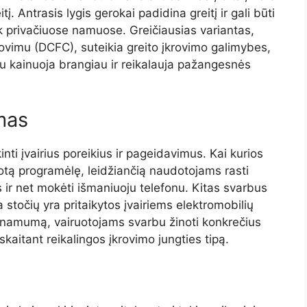
į. Antrasis lygis gerokai padidina greitį ir gali būti
k privačiuose namuose. Greičiausias variantas,
ovimu (DCFC), suteikia greito įkrovimo galimybes,
au kainuoja brangiau ir reikalauja pažangesnės
mas
nti įvairius poreikius ir pageidavimus. Kai kurios
uotą programėlę, leidžiančią naudotojams rasti
s ir net mokėti išmaniuoju telefonu. Kitas svarbus
očių yra pritaikytos įvairiems elektromobilių
rinamumą, vairuotojams svarbu žinoti konkrečius
kaitant reikalingos įkrovimo jungties tipą.