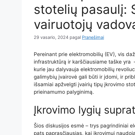
stotelių pasaulį:
vairuotojų vadov
29 vasario, 2024
pagal
Pranešimai
Pereinant prie elektromobilių (EV), vis d
infrastruktūrą ir karščiausiame taške yra
kurie jau dalyvauja elektromobilių revoliuci
galimybių įvairovė gali būti ir įdomi, ir prib
išsamiai apžvelgti įvairių tipų įkrovimo stote
prieinamumo palyginimą.
Įkrovimo lygių supra
Šios diskusijos esmė – trys pagrindiniai e
pats paprasčiausias, kai įkrovimui naudojami