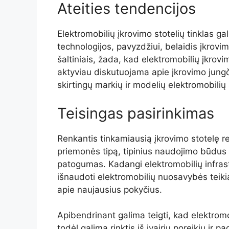
Ateities tendencijos
Elektromobilių įkrovimo stotelių tinklas gal
technologijos, pavyzdžiui, belaidis įkrovima
šaltiniais, žada, kad elektromobilių įkrovi
aktyviau diskutuojama apie įkrovimo jungči
skirtingų markių ir modelių elektromobil
Teisingas pasirinkimas
Renkantis tinkamiausią įkrovimo stotelę rei
priemonės tipą, tipinius naudojimo būdus ir
patogumas. Kadangi elektromobilių infrastr
išnaudoti elektromobilių nuosavybės teik
apie naujausius pokyčius.
Apibendrinant galima teigti, kad elektromobi
todėl galima rinktis iš įvairių poreikių ir