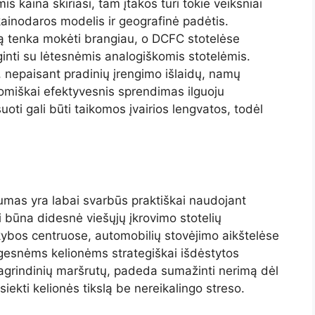
 kaina skiriasi, tam įtakos turi tokie veiksniai
 kainodaros modelis ir geografinė padėtis.
ą tenka mokėti brangiau, o DCFC stotelėse
ginti su lėtesnėmis analogiškomis stotelėmis.
 nepaisant pradinių įrengimo išlaidų, namų
nomiškai efektyvesnis sprendimas ilguoju
ti gali būti taikomos įvairios lengvatos, todėl
mumas yra labai svarbūs praktiškai naudojant
ai būna didesnė viešųjų įkrovimo stotelių
ekybos centruose, automobilių stovėjimo aikštelėse
 Ilgesnėms kelionėms strategiškai išdėstytos
 pagrindinių maršrutų, padeda sumažinti nerimą dėl
asiekti kelionės tikslą be nereikalingo streso.