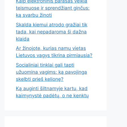
Kaip elektroninis parašas veikia
teismuose ir sprendžiant ginčus:
ką svarbu žinoti
Skalda kiemui atrodo gražiai tik
tada, kai nepadaroma ši dažna
klaida
Ar žinojote, kurias namų vietas
Lietuvos vagys tikrina pirmiausia?
Socialiniai tinklai gali tapti
užuomina vagims: ką pavojinga
skelbti prieš kelionę?
Ką auginti šiltnamyje kartu, kad
kaimynystė padėtų, o ne kenktų