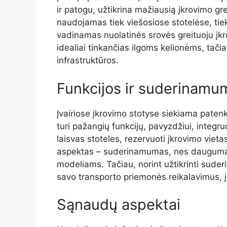
ir patogu, užtikrina mažiausią įkrovimo greit
naudojamas tiek viešosiose stotelėse, tie
vadinamas nuolatinės srovės greituoju įkr
idealiai tinkančias ilgoms kelionėms, tači
infrastruktūros.
Funkcijos ir suderinamu
Įvairiose įkrovimo stotyse siekiama patenki
turi pažangių funkcijų, pavyzdžiui, integr
laisvas stoteles, rezervuoti įkrovimo vieta
aspektas – suderinamumas, nes dauguma st
modeliams. Tačiau, norint užtikrinti sude
savo transporto priemonės reikalavimus, įs
Sąnaudų aspektai