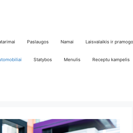
atarimai
Paslaugos
Namai
Laisvalaikis ir pramog
utomobiliai
Statybos
Menulis
Receptu kampelis