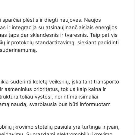
i sparčiai plėstis ir diegti naujoves. Naujos
s ir integracija su atsinaujinančiaisiais energijos
mas taps dar sklandesnis ir tvaresnis. Taip pat vis
ų ir protokolų standartizavimą, siekiant padidinti
ių suderinamumą.
kia suderinti keletą veiksnių, įskaitant transporto
 asmeninius prioritetus, tokius kaip kaina ir
uktūra toliau vystosi, norint maksimaliai
iamą naudą, svarbiausia bus būti informuotam
lių įkrovimo stotelių pasiūla yra turtinga ir įvairi,
 pageidavimų. Suprasdami elektromobilių įkrovimo