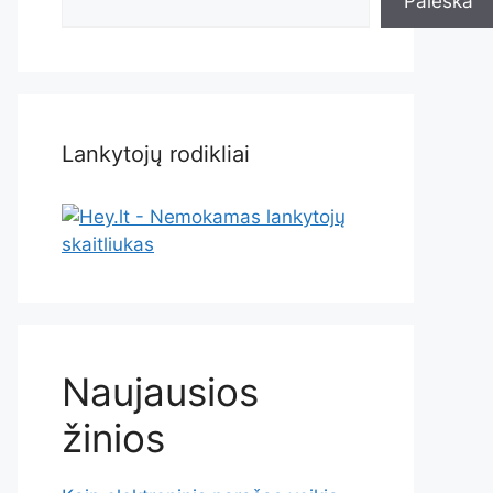
Paieška
Lankytojų rodikliai
Naujausios
žinios