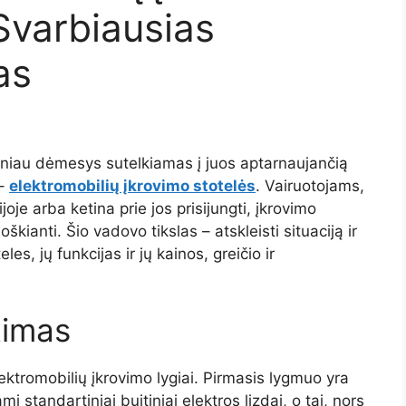
 Svarbiausias
as
ažniau dėmesys sutelkiamas į juos aptarnaujančią
 –
elektromobilių įkrovimo stotelės
. Vairuotojams,
joje arba ketina prie jos prisijungti, įkrovimo
loškianti. Šio vadovo tikslas – atskleisti situaciją ir
les, jų funkcijas ir jų kainos, greičio ir
timas
lektromobilių įkrovimo lygiai. Pirmasis lygmuo yra
 standartiniai buitiniai elektros lizdai, o tai, nors