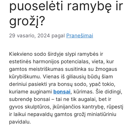
puoselėti ramybę ir
grožį?
29 vasario, 2024
pagal
Pranešimai
Kiekvieno sodo širdyje slypi ramybės ir
estetinės harmonijos potencialas, vieta, kur
gamtos meistriškumas susitinka su žmogaus
kūrybiškumu. Vienas iš giliausių būdų šiam
deriniui pasiekti yra bonsų sodo, ypač tokio,
kuriame auginami
bonsai
, kūrimas. Šie didingi,
subrendę bonsai – tai ne tik augalai, bet ir
gyvos skulptūros, įkūnijančios kantrybę, rūpestį
ir laikui nepavaldų gamtos grožį miniatiūriniu
pavidalu.