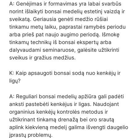
A: Genėjimas ir formavimas yra labai svarbūs
norint išlaikyti bonsai medelių estetinį vaizdą ir
sveikatą. Geriausia genėti medžio rūšiai
tinkamu metų laiku, paprastai ramybės periodu
arba prieš pat naujo augimo periodą. Išmokę
tinkamų technikų iš bonsai ekspertų arba
dalyvaudami seminaruose, galėsite užtikrinti
sveikus ir gražius medžius.
K: Kaip apsaugoti bonsai sodą nuo kenkėjų ir
ligų?
A: Reguliari bonsai medelių apžiūra gali padėti
anksti pastebėti kenkėjus ir ligas. Naudojant
organinius kenkėjų kontrolės metodus ir
užtikrinant tinkamą drenažą bei oro srautą
aplink kiekvieną medelį galima išvengti daugelio
įprastų problemų.