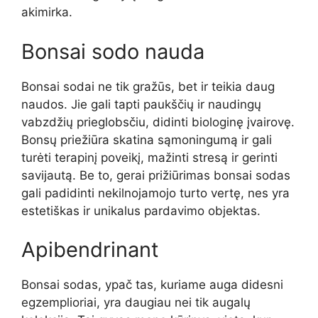
akimirka.
Bonsai sodo nauda
Bonsai sodai ne tik gražūs, bet ir teikia daug
naudos. Jie gali tapti paukščių ir naudingų
vabzdžių prieglobsčiu, didinti biologinę įvairovę.
Bonsų priežiūra skatina sąmoningumą ir gali
turėti terapinį poveikį, mažinti stresą ir gerinti
savijautą. Be to, gerai prižiūrimas bonsai sodas
gali padidinti nekilnojamojo turto vertę, nes yra
estetiškas ir unikalus pardavimo objektas.
Apibendrinant
Bonsai sodas, ypač tas, kuriame auga didesni
egzemplioriai, yra daugiau nei tik augalų