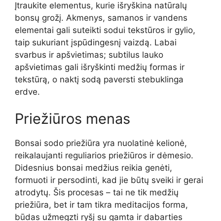
Įtraukite elementus, kurie išryškina natūralų
bonsų grožį. Akmenys, samanos ir vandens
elementai gali suteikti sodui tekstūros ir gylio,
taip sukuriant įspūdingesnį vaizdą. Labai
svarbus ir apšvietimas; subtilus lauko
apšvietimas gali išryškinti medžių formas ir
tekstūrą, o naktį sodą paversti stebuklinga
erdve.
Priežiūros menas
Bonsai sodo priežiūra yra nuolatinė kelionė,
reikalaujanti reguliarios priežiūros ir dėmesio.
Didesnius bonsai medžius reikia genėti,
formuoti ir persodinti, kad jie būtų sveiki ir gerai
atrodytų. Šis procesas – tai ne tik medžių
priežiūra, bet ir tam tikra meditacijos forma,
būdas užmegzti ryšį su gamta ir dabarties