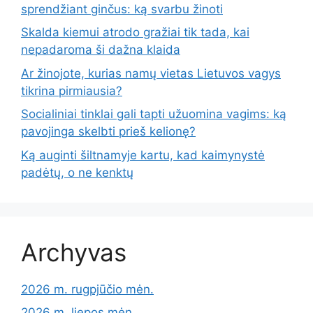
sprendžiant ginčus: ką svarbu žinoti
Skalda kiemui atrodo gražiai tik tada, kai
nepadaroma ši dažna klaida
Ar žinojote, kurias namų vietas Lietuvos vagys
tikrina pirmiausia?
Socialiniai tinklai gali tapti užuomina vagims: ką
pavojinga skelbti prieš kelionę?
Ką auginti šiltnamyje kartu, kad kaimynystė
padėtų, o ne kenktų
Archyvas
2026 m. rugpjūčio mėn.
2026 m. liepos mėn.