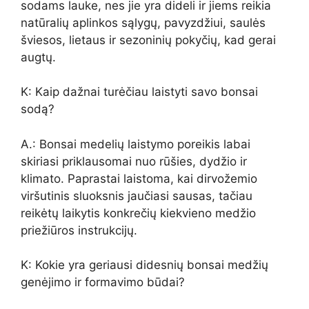
sodams lauke, nes jie yra dideli ir jiems reikia
natūralių aplinkos sąlygų, pavyzdžiui, saulės
šviesos, lietaus ir sezoninių pokyčių, kad gerai
augtų.
K: Kaip dažnai turėčiau laistyti savo bonsai
sodą?
A.: Bonsai medelių laistymo poreikis labai
skiriasi priklausomai nuo rūšies, dydžio ir
klimato. Paprastai laistoma, kai dirvožemio
viršutinis sluoksnis jaučiasi sausas, tačiau
reikėtų laikytis konkrečių kiekvieno medžio
priežiūros instrukcijų.
K: Kokie yra geriausi didesnių bonsai medžių
genėjimo ir formavimo būdai?