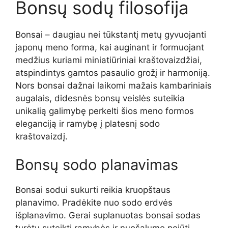
Bonsų sodų filosofija
Bonsai – daugiau nei tūkstantį metų gyvuojanti
japonų meno forma, kai auginant ir formuojant
medžius kuriami miniatiūriniai kraštovaizdžiai,
atspindintys gamtos pasaulio grožį ir harmoniją.
Nors bonsai dažnai laikomi mažais kambariniais
augalais, didesnės bonsų veislės suteikia
unikalią galimybę perkelti šios meno formos
eleganciją ir ramybę į platesnį sodo
kraštovaizdį.
Bonsų sodo planavimas
Bonsai sodui sukurti reikia kruopštaus
planavimo. Pradėkite nuo sodo erdvės
išplanavimo. Gerai suplanuotas bonsai sodas
turėtų suteikti ramybės ir nuošalumo pojūtį,