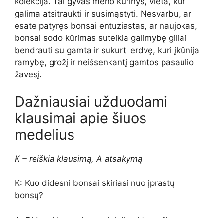
kolekcija. Tai gyvas meno kūrinys, vieta, kur
galima atsitraukti ir susimąstyti. Nesvarbu, ar
esate patyręs bonsai entuziastas, ar naujokas,
bonsai sodo kūrimas suteikia galimybę giliai
bendrauti su gamta ir sukurti erdvę, kuri įkūnija
ramybę, grožį ir neišsenkantį gamtos pasaulio
žavesį.
Dažniausiai užduodami
klausimai apie šiuos
medelius
K – reiškia klausimą, A atsakymą
K: Kuo didesni bonsai skiriasi nuo įprastų
bonsų?