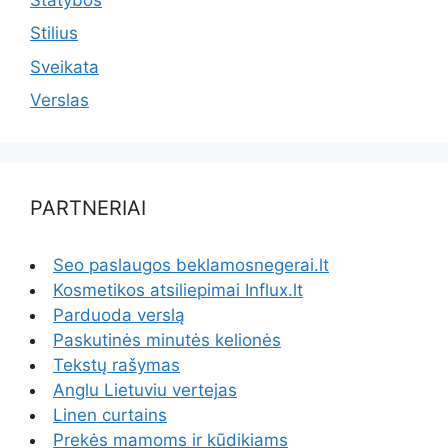
Stilius
Sveikata
Verslas
PARTNERIAI
Seo paslaugos beklamosnegerai.lt
Kosmetikos atsiliepimai Influx.lt
Parduoda verslą
Paskutinės minutės kelionės
Tekstų rašymas
Anglu Lietuviu vertejas
Linen curtains
Prekės mamoms ir kūdikiams