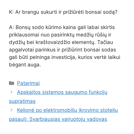
K: Ar brangu sukurti ir prižiūrėti bonsai sodą?
A: Bonsų sodo kūrimo kaina gali labai skirtis
priklausomai nuo pasirinktų medžių rūšių ir
dydžių bei kraštovaizdžio elementų. Tačiau
apgalvotai parinkus ir prižiūrint bonsai sodas
gali būti pelninga investicija, kurios vertė laikui
bėgant auga.
Kategorijos
Patarimai
Apskaitos sistemos saugumo funkcijų
supratimas
Kelionė po elektromobilių įkrovimo stotelių
pasaulį: Svarbiausias vairuotojų vadovas