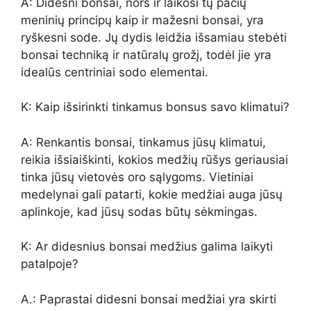
A: Didesni bonsai, nors ir laikosi tų pačių
meninių principų kaip ir mažesni bonsai, yra
ryškesni sode. Jų dydis leidžia išsamiau stebėti
bonsai techniką ir natūralų grožį, todėl jie yra
idealūs centriniai sodo elementai.
K: Kaip išsirinkti tinkamus bonsus savo klimatui?
A: Renkantis bonsai, tinkamus jūsų klimatui,
reikia išsiaiškinti, kokios medžių rūšys geriausiai
tinka jūsų vietovės oro sąlygoms. Vietiniai
medelynai gali patarti, kokie medžiai auga jūsų
aplinkoje, kad jūsų sodas būtų sėkmingas.
K: Ar didesnius bonsai medžius galima laikyti
patalpoje?
A.: Paprastai didesni bonsai medžiai yra skirti