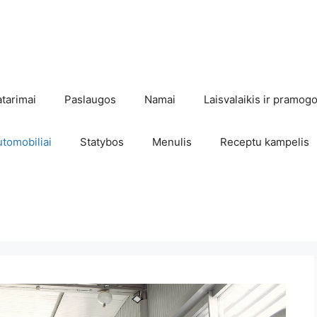
atarimai
Paslaugos
Namai
Laisvalaikis ir pramog
utomobiliai
Statybos
Menulis
Receptu kampelis