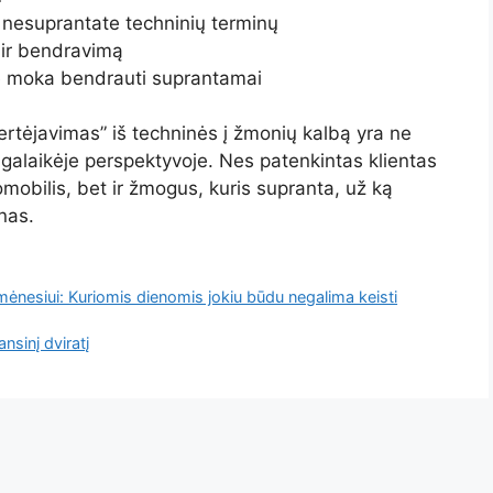
i nesuprantate techninių terminų
t ir bendravimą
e moka bendrauti suprantamai
ertėjavimas” iš techninės į žmonių kalbą yra ne
lgalaikėje perspektyvoje. Nes patenkintas klientas
mobilis, bet ir žmogus, kuris supranta, už ką
nas.
mėnesiui: Kuriomis dienomis jokiu būdu negalima keisti
nsinį dviratį