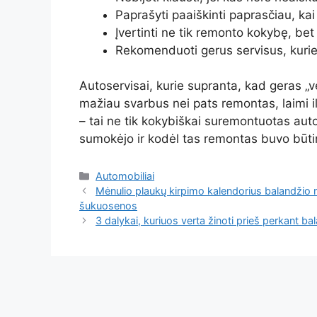
Paprašyti paaiškinti paprasčiau, ka
Įvertinti ne tik remonto kokybę, be
Rekomenduoti gerus servisus, kuri
Autoservisai, kurie supranta, kad geras „v
mažiau svarbus nei pats remontas, laimi i
– tai ne tik kokybiškai suremontuotas auto
sumokėjo ir kodėl tas remontas buvo būti
Kategorijos
Automobiliai
Mėnulio plaukų kirpimo kalendorius balandžio 
šukuosenos
3 dalykai, kuriuos verta žinoti prieš perkant bala