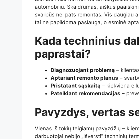
automobiliu. Skaidrumas, aiškūs paaiški
svarbūs nei pats remontas. Vis daugiau a
tai ne papildoma paslauga, o esminė apta
Kada techninius dal
paprastai?
Diagnozuojant problemą
– klienta
Aptariant remonto planus
– svarbu
Pristatant sąskaitą
– kiekviena eilu
Pateikiant rekomendacijas
– preve
Pavyzdys, vertas se
Vienas iš tokių teigiamų pavyzdžių – klie
darbuotojai nebijo „išversti” techninių ter