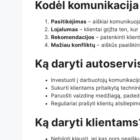
Kodėl komunikacija 
Pasitikėjimas
– aiškiai komunikuoja
Lojalumas
– klientai grįžta ten, kur
Rekomendacijos
– patenkinti klie
Mažiau konfliktų
– aiškūs paaiški
Ką daryti autoserv
Investuoti į darbuotojų komunikacij
Sukurti klientams pritaikytą techni
Paruošti vaizdinę medžiagą, paded
Reguliariai prašyti klientų atsiliep
Ką daryti klientams
Nebijoti klausti, jei kas nors neaišk