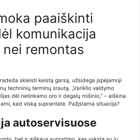
 moka paaiškinti
ėl komunikacija
 nei remontas
pradeda skleisti keistą garsą, užsidega įspėjamoji
inų techninių terminų srautą. „Variklio valdymo
jas dėl netinkamo oro ir degalų mišinio,” – aiškina
sdami, kad viską suprantate. Pažįstama situacija?
ija autoservisuose
monto, bet ir aiškaus supratimo, kas vyksta su jų