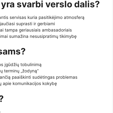
yra svarbi verslo dalis?
ntis servisas kuria pasitikėjimo atmosferą
 jaučiasi suprasti ir gerbiami
ntai tampa geriausiais ambasadoriais
nimai sumažina nesusipratimų tikimybę
isams?
os įgūdžių tobulinimą
nių terminų „žodyną”
ančią paaiškinti sudėtingas problemas
imų apie komunikacijos kokybę
?
u