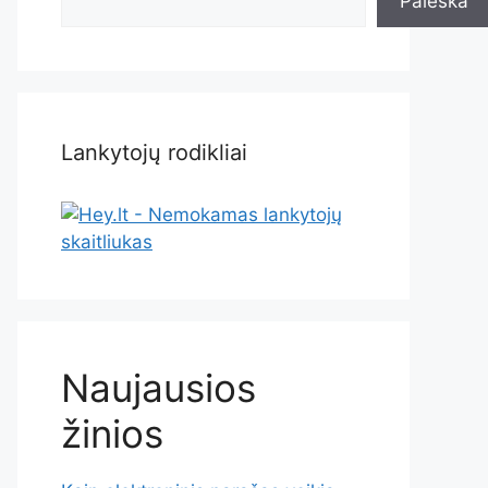
Paieška
Lankytojų rodikliai
Naujausios
žinios