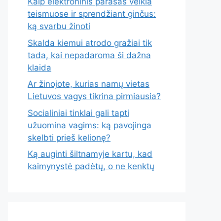
Kaip elektroninis parašas veikia
teismuose ir sprendžiant ginčus:
ką svarbu žinoti
Skalda kiemui atrodo gražiai tik
tada, kai nepadaroma ši dažna
klaida
Ar žinojote, kurias namų vietas
Lietuvos vagys tikrina pirmiausia?
Socialiniai tinklai gali tapti
užuomina vagims: ką pavojinga
skelbti prieš kelionę?
Ką auginti šiltnamyje kartu, kad
kaimynystė padėtų, o ne kenktų