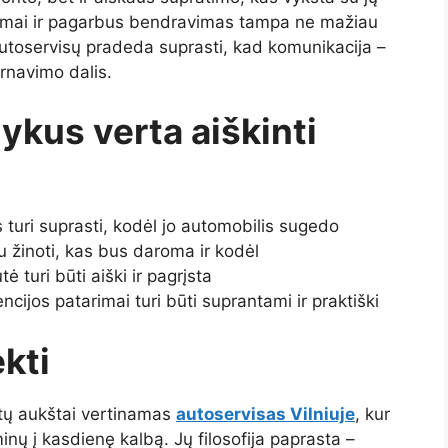
nimai ir pagarbus bendravimas tampa ne mažiau
utoservisų pradeda suprasti, kad komunikacija –
rnavimo dalis.
ykus verta aiškinti
s turi suprasti, kodėl jo automobilis sugedo
 žinoti, kas bus daroma ir kodėl
tė turi būti aiški ir pagrįsta
ncijos patarimai turi būti suprantami ir praktiški
kti
ntų aukštai vertinamas
autoservisas Vilniuje
, kur
minų į kasdienę kalbą. Jų filosofija paprasta –