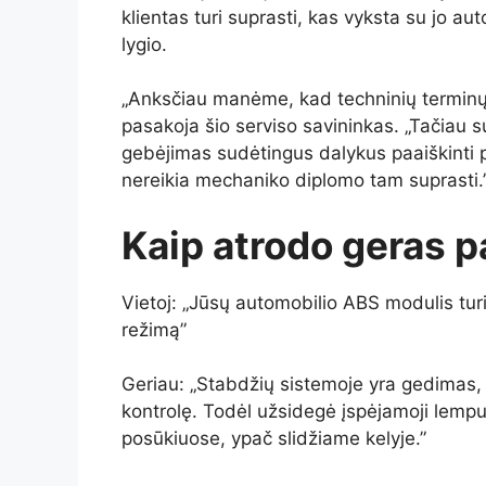
klientas turi suprasti, kas vyksta su jo au
lygio.
„Anksčiau manėme, kad techninių terminų
pasakoja šio serviso savininkas. „Tačiau 
gebėjimas sudėtingus dalykus paaiškinti pa
nereikia mechaniko diplomo tam suprasti.
Kaip atrodo geras 
Vietoj: „Jūsų automobilio ABS modulis tur
režimą”
Geriau: „Stabdžių sistemoje yra gedimas, 
kontrolę. Todėl užsidegė įspėjamoji lempu
posūkiuose, ypač slidžiame kelyje.”