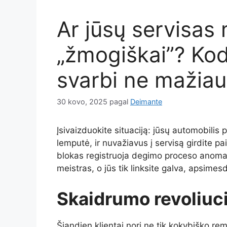
Ar jūsų servisas
„žmogiškai”? Kod
svarbi ne mažiau
30 kovo, 2025
pagal
Deimante
Įsivaizduokite situaciją: jūsų automobilis 
lemputė, ir nuvažiavus į servisą girdite pa
blokas registruoja degimo proceso anomali
meistras, o jūs tik linksite galva, apsime
Skaidrumo revoliuc
Šiandien klientai nori ne tik kokybiško re