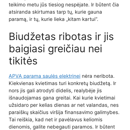
teikimo metu jūs tiesiog nespėjate. Ir būtent čia
atsiranda skirtumas tarp tų, kurie gauna
paramą, ir tų, kurie lieka „kitam kartui“.
Biudžetas ribotas ir jis
baigiasi greičiau nei
tikitės
APVA parama saulės elektrinei
nėra neribota.
Kiekvienas kvietimas turi konkretų biudžetą. Ir
nors jis gali atrodyti didelis, realybėje jis
išnaudojamas gana greitai. Kai kurie kvietimai
užsidaro per kelias dienas ar net valandas, nes
paraiškų skaičius viršija finansavimo galimybes.
Tai reiškia, kad net ir pavėlavus keliomis
dienomis, galite nebegauti paramos. Ir būtent