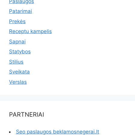
Paslaugos
Patarimai
Prekės
Receptu kampelis
Sapnai
Statybos
Stilius
Sveikata
Verslas
PARTNERIAI
Seo paslaugos beklamosnegerai.lt