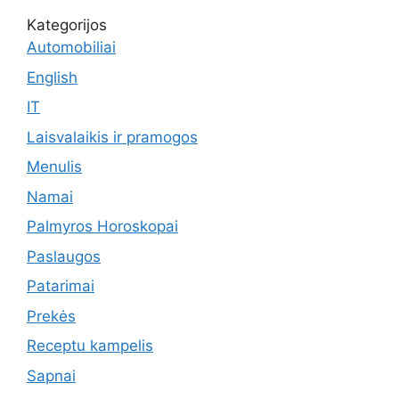
Kategorijos
Automobiliai
English
IT
Laisvalaikis ir pramogos
Menulis
Namai
Palmyros Horoskopai
Paslaugos
Patarimai
Prekės
Receptu kampelis
Sapnai