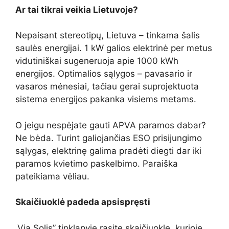
Ar tai tikrai veikia Lietuvoje?
Nepaisant stereotipų, Lietuva – tinkama šalis
saulės energijai. 1 kW galios elektrinė per metus
vidutiniškai sugeneruoja apie 1000 kWh
energijos. Optimalios sąlygos – pavasario ir
vasaros mėnesiai, tačiau gerai suprojektuota
sistema energijos pakanka visiems metams.
O jeigu nespėjate gauti APVA paramos dabar?
Ne bėda. Turint galiojančias ESO prisijungimo
sąlygas, elektrinę galima pradėti diegti dar iki
paramos kvietimo paskelbimo. Paraiška
pateikiama vėliau.
Skaičiuoklė padeda apsispręsti
„Via Solis” tinklapyje rasite skaičiuoklę, kurioje