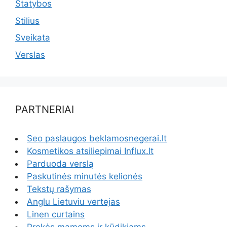
Statybos
Stilius
Sveikata
Verslas
PARTNERIAI
Seo paslaugos beklamosnegerai.lt
Kosmetikos atsiliepimai Influx.lt
Parduoda verslą
Paskutinės minutės kelionės
Tekstų rašymas
Anglu Lietuviu vertejas
Linen curtains
Prekės mamoms ir kūdikiams