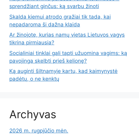
sprendžiant ginčus: ką svarbu žinoti
Skalda kiemui atrodo gražiai tik tada, kai
nepadaroma ši dažna klaida
Ar žinojote, kurias namų vietas Lietuvos vagys
tikrina pirmiausia?
Socialiniai tinklai gali tapti užuomina vagims: ką
pavojinga skelbti prieš kelionę?
Ką auginti šiltnamyje kartu, kad kaimynystė
padėtų, o ne kenktų
Archyvas
2026 m. rugpjūčio mėn.