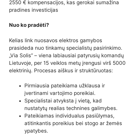
2550 € kompensacijos, kas gerokai sumažina
pradines investicijas
Nuo ko pradėti?
Kelias link nuosavos elektros gamybos
prasideda nuo tinkamų specialistų pasirinkimo.
„Via Solis” – viena labiausiai patyrusių komandų
Lietuvoje, per 15 veiklos metų įrengusi virš 5000
elektrinių. Procesas aiškus ir struktūruotas:
Pirmiausia pateikiama užklausa ir
įvertinami vartojimo poreikiai.
Specialistai atvyksta į vietą, kad
nustatytų realias technines galimybes.
Pateikiamas individualus pasiūlymas,
atitinkantis poreikius bei stogo ar žemės
ypatybes.