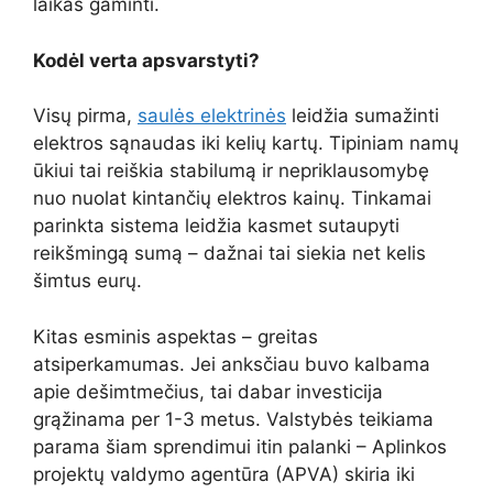
laikas gaminti.
Kodėl verta apsvarstyti?
Visų pirma,
saulės elektrinės
leidžia sumažinti
elektros sąnaudas iki kelių kartų. Tipiniam namų
ūkiui tai reiškia stabilumą ir nepriklausomybę
nuo nuolat kintančių elektros kainų. Tinkamai
parinkta sistema leidžia kasmet sutaupyti
reikšmingą sumą – dažnai tai siekia net kelis
šimtus eurų.
Kitas esminis aspektas – greitas
atsiperkamumas. Jei anksčiau buvo kalbama
apie dešimtmečius, tai dabar investicija
grąžinama per 1-3 metus. Valstybės teikiama
parama šiam sprendimui itin palanki – Aplinkos
projektų valdymo agentūra (APVA) skiria iki