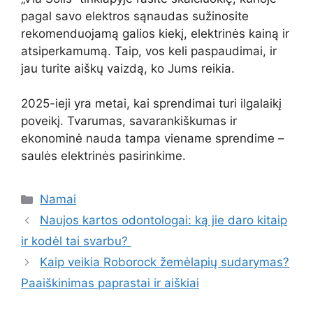
pagal savo elektros sąnaudas sužinosite
rekomenduojamą galios kiekį, elektrinės kainą ir
atsiperkamumą. Taip, vos keli paspaudimai, ir
jau turite aiškų vaizdą, ko Jums reikia.
2025-ieji yra metai, kai sprendimai turi ilgalaikį
poveikį. Tvarumas, savarankiškumas ir
ekonominė nauda tampa viename sprendime –
saulės elektrinės pasirinkime.
Kategorijos
Namai
Naujos kartos odontologai: ką jie daro kitaip
ir kodėl tai svarbu?
Kaip veikia Roborock žemėlapių sudarymas?
Paaiškinimas paprastai ir aiškiai