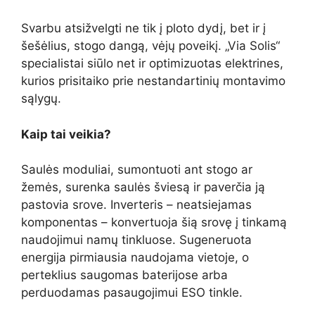
Svarbu atsižvelgti ne tik į ploto dydį, bet ir į
šešėlius, stogo dangą, vėjų poveikį. „Via Solis“
specialistai siūlo net ir optimizuotas elektrines,
kurios prisitaiko prie nestandartinių montavimo
sąlygų.
Kaip tai veikia?
Saulės moduliai, sumontuoti ant stogo ar
žemės, surenka saulės šviesą ir paverčia ją
pastovia srove. Inverteris – neatsiejamas
komponentas – konvertuoja šią srovę į tinkamą
naudojimui namų tinkluose. Sugeneruota
energija pirmiausia naudojama vietoje, o
perteklius saugomas baterijose arba
perduodamas pasaugojimui ESO tinkle.