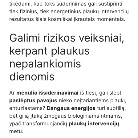
tikėdami, kad toks suderinimas gali sustiprinti
tiek fizinius, tiek energetinius plaukų intervencijų
rezultatus šiais kosmiškai įkrautais momentais.
Galimi rizikos veiksniai,
kerpant plaukus
nepalankiomis
dienomis
Ar
mėnulio išsiderinavimai
iš tiesų gali slėpti
paslėptus pavojus
nieko neįtariantiems plaukų
entuziastams?
Dangaus energijos
turi subtilią,
bet gilią įtaką žmogaus biologiniams ritmams,
ypač transformuojančių
plaukų intervencijų
metu.