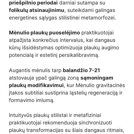
priešpilnio periodai
darniai sutampa su
folikulų atsinaujinimu
, suteikdami galingas
energetines sąlygas stilistinei metamorfozei.
Mėnulio plaukų puoselėjimo
praktikuotojai
atpažįsta konkrečius intervalus, kai dangaus
kūnų išsidėstymas optimizuoja plaukų augimo
potencialą ir estetinį persikalibravimą.
Augantis mėnulis tarp
balandžio 7-21
atstovauja ypač galingą zoną
sąmoningam
plaukų modifikavimui
, kur Mėnulio gravitacinės
įtakos subtiliai sustiprina ląstelių regeneraciją ir
formavimo imlumą.
Intuityvūs plaukų stilistai ir metafiziniai
praktikuotojai rekomenduoja sinchronizuoti
plaukų transformacijas su šiais dangaus ritmais,