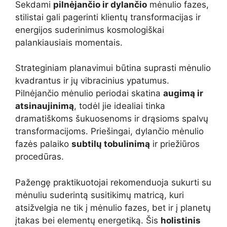
Sekdami
pilnėjančio ir dylančio
mėnulio fazes,
stilistai gali pagerinti klientų transformacijas ir
energijos suderinimus kosmologiškai
palankiausiais momentais.
Strateginiam planavimui būtina suprasti mėnulio
kvadrantus ir jų vibracinius ypatumus.
Pilnėjančio mėnulio periodai skatina
augimą ir
atsinaujinimą
, todėl jie idealiai tinka
dramatiškoms šukuosenoms ir drąsioms spalvų
transformacijoms. Priešingai, dylančio mėnulio
fazės palaiko
subtilų tobulinimą
ir priežiūros
procedūras.
Pažengę praktikuotojai rekomenduoja sukurti su
mėnuliu suderintą susitikimų matricą, kuri
atsižvelgia ne tik į mėnulio fazes, bet ir į planetų
įtakas bei elementų energetiką. Šis
holistinis