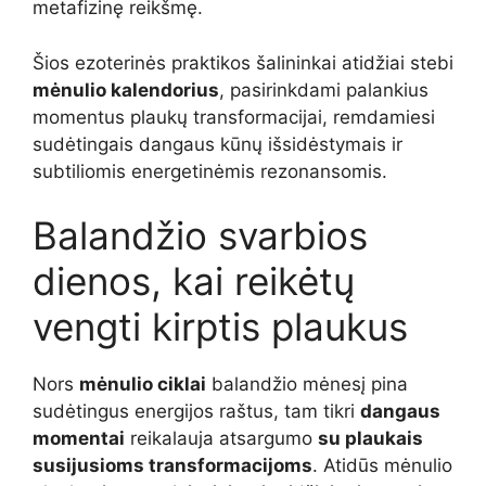
metafizinę reikšmę.
Šios ezoterinės praktikos šalininkai atidžiai stebi
mėnulio kalendorius
, pasirinkdami palankius
momentus plaukų transformacijai, remdamiesi
sudėtingais dangaus kūnų išsidėstymais ir
subtiliomis energetinėmis rezonansomis.
Balandžio svarbios
dienos, kai reikėtų
vengti kirptis plaukus
Nors
mėnulio ciklai
balandžio mėnesį pina
sudėtingus energijos raštus, tam tikri
dangaus
momentai
reikalauja atsargumo
su plaukais
susijusioms transformacijoms
. Atidūs mėnulio