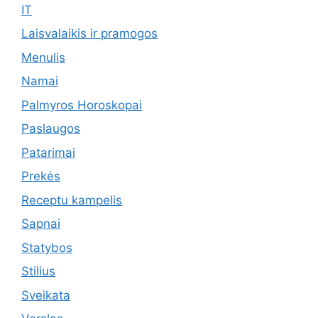
IT
Laisvalaikis ir pramogos
Menulis
Namai
Palmyros Horoskopai
Paslaugos
Patarimai
Prekės
Receptu kampelis
Sapnai
Statybos
Stilius
Sveikata