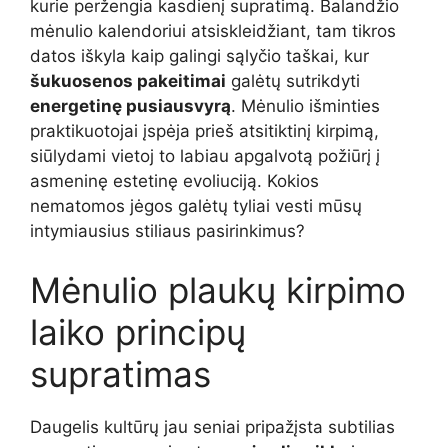
kurie peržengia kasdienį supratimą. Balandžio
mėnulio kalendoriui atsiskleidžiant, tam tikros
datos iškyla kaip galingi sąlyčio taškai, kur
šukuosenos pakeitimai
galėtų sutrikdyti
energetinę pusiausvyrą
. Mėnulio išminties
praktikuotojai įspėja prieš atsitiktinį kirpimą,
siūlydami vietoj to labiau apgalvotą požiūrį į
asmeninę estetinę evoliuciją. Kokios
nematomos jėgos galėtų tyliai vesti mūsų
intymiausius stiliaus pasirinkimus?
Mėnulio plaukų kirpimo
laiko principų
supratimas
Daugelis kultūrų jau seniai pripažįsta subtilias