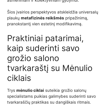
asmeniniam ir kolektyviniam gydymui.
Šios įvairios perspektyvos atskleidžia universalų
plaukų
metafizinės reikšmės
pripažinimą,
pranokstantį vien estetinį modifikavimą.
Praktiniai patarimai,
kaip suderinti savo
grožio salono
tvarkaraštį su Mėnulio
ciklais
Trys
mėnulio ciklai
suteikia grožio salonų
specialistams puikias galimybes suderinti savo
tvarkaraščių praktikas su dangiškais ritmais.