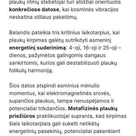
plaukų ritmų stebėtojai turi atidžiai orientuotis
konkrečiose datose
, kai kosminės vibracijos
neskatina stiliaus pakeitimų.
Balandis pateikia tris kritinius laikotarpius, kai
plaukų kirpimas galėtų sutrikdyti asmeninį
energetinį suderinimą
: 4-oji, 16-oji ir 25-oji –
dienos, pažymėtos galingomis dangaus
sankirtomis, kurios gali destabilizuoti plaukų
folikulų harmoniją.
Šios datos atspindi esminius mėnulio
momentus, kai elektromagnetinės srovės,
supančios plaukus, tampa nenuspėjamos ir
potencialiai trikdančios.
Metafizinės plaukų
priežiūros
praktikuotojai supranta, kad kirpimas
šiais laikotarpiais gali sukelti netikėtų
energetinių pasekmių, potencialiai pakenkiant