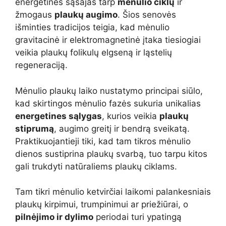
energetines sąsajas tarp
mėnulio ciklų
ir
žmogaus
plaukų augimo
. Šios senovės
išminties tradicijos teigia, kad mėnulio
gravitacinė ir elektromagnetinė įtaka tiesiogiai
veikia plaukų folikulų elgseną ir ląstelių
regeneraciją.
Mėnulio plaukų laiko nustatymo principai siūlo,
kad skirtingos mėnulio fazės sukuria unikalias
energetines sąlygas
, kurios veikia
plaukų
stiprumą
, augimo greitį ir bendrą sveikatą.
Praktikuojantieji tiki, kad tam tikros mėnulio
dienos sustiprina plaukų svarbą, tuo tarpu kitos
gali trukdyti natūraliems plaukų ciklams.
Tam tikri mėnulio ketvirčiai laikomi palankesniais
plaukų kirpimui, trumpinimui ar priežiūrai, o
pilnėjimo ir dylimo
periodai turi ypatingą