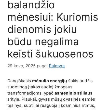
balandžio
mėnesiui: Kuriomis
dienomis jokiu
būdu negalima
keisti šukuosenos
29 kovo, 2025
pagal
Palmyra
Dangiškasis
mėnulio energijų
šokis audžia
sudėtingą įtakos audinį žmogaus
transformacijoms, ypač
asmeninio stiliaus
srityje. Plaukai, gyvas mūsų dvasinės esmės
tęsinys, subtiliai reaguoja į kosminius ritmus,