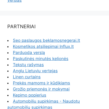
Verslas
PARTNERIAI
Seo paslaugos beklamosnegerai.lt
Kosmetikos atsiliepimai Influx.lt
Parduoda verslą
Paskutinės minutės kelionės
Tekstų rašymas
Anglu Lietuviu vertejas
Linen curtains
Prekės mamoms ir kūdikiams
Grožio priemonės ir mokymai
Kepimo popierius
Automobiliu supirkimas - Naudotų
automobilių supirkimas