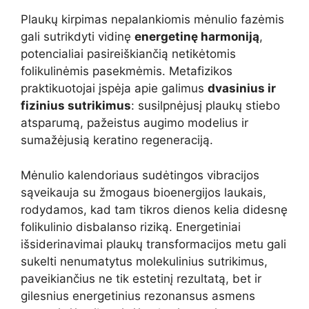
Plaukų kirpimas nepalankiomis mėnulio fazėmis
gali sutrikdyti vidinę
energetinę harmoniją
,
potencialiai pasireiškiančią netikėtomis
folikulinėmis pasekmėmis. Metafizikos
praktikuotojai įspėja apie galimus
dvasinius ir
fizinius sutrikimus
: susilpnėjusį plaukų stiebo
atsparumą, pažeistus augimo modelius ir
sumažėjusią keratino regeneraciją.
Mėnulio kalendoriaus sudėtingos vibracijos
sąveikauja su žmogaus bioenergijos laukais,
rodydamos, kad tam tikros dienos kelia didesnę
folikulinio disbalanso riziką. Energetiniai
išsiderinavimai plaukų transformacijos metu gali
sukelti nenumatytus molekulinius sutrikimus,
paveikiančius ne tik estetinį rezultatą, bet ir
gilesnius energetinius rezonansus asmens