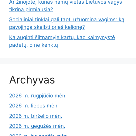
Ar žinojote, kurias namų vietas Lietuvos vagys
tikrina pirmiausia?
Socialiniai tinklai gali tapti užuomina vagims: ką
pavojinga skelbti prieš kelionę?
Ką auginti šiltnamyje kartu, kad kaimynystė
padėtų, o ne kenktų
Archyvas
2026 m. rugpjūčio mėn.
2026 m. liepos mėn.
2026 m. birželio mėn.
2026 m. gegužės mėn.