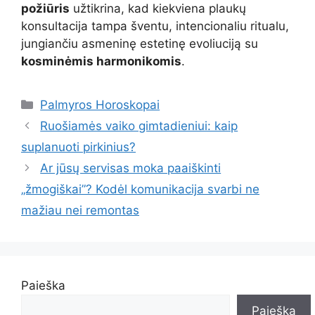
požiūris
užtikrina, kad kiekviena plaukų
konsultacija tampa šventu, intencionaliu ritualu,
jungiančiu asmeninę estetinę evoliuciją su
kosminėmis harmonikomis
.
Kategorijos
Palmyros Horoskopai
Ruošiamės vaiko gimtadieniui: kaip
suplanuoti pirkinius?
Ar jūsų servisas moka paaiškinti
„žmogiškai”? Kodėl komunikacija svarbi ne
mažiau nei remontas
Paieška
Paieška