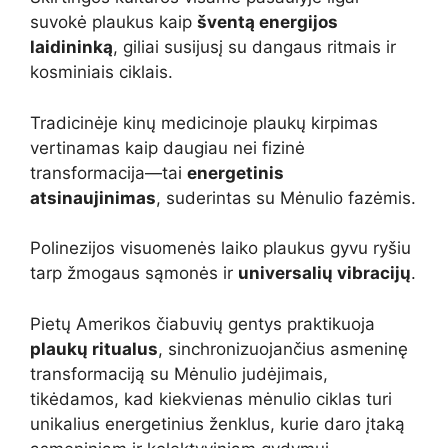
suvokė plaukus kaip
šventą energijos
laidininką
, giliai susijusį su dangaus ritmais ir
kosminiais ciklais.
Tradicinėje kinų medicinoje plaukų kirpimas
vertinamas kaip daugiau nei fizinė
transformacija—tai
energetinis
atsinaujinimas
, suderintas su Mėnulio fazėmis.
Polinezijos visuomenės laiko plaukus gyvu ryšiu
tarp žmogaus sąmonės ir
universalių vibracijų
.
Pietų Amerikos čiabuvių gentys praktikuoja
plaukų ritualus
, sinchronizuojančius asmeninę
transformaciją su Mėnulio judėjimais,
tikėdamos, kad kiekvienas mėnulio ciklas turi
unikalius energetinius ženklus, kurie daro įtaką