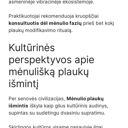
asmeninėje vibracinėje ekosistemoje.
Praktikuotojai rekomenduoja kruopščiai
konsultuotis dėl mėnulio fazių
prieš bet kokį
plaukų modifikavimo ritualą.
Kultūrinės
perspektyvos apie
mėnulišką plaukų
išmintį
Per senovės civilizacijas,
Mėnulio plaukų
išmintis
iškyla kaip gilus kultūrinis audinys,
supintas su sudėtingu dvasiniu supratimu.
Skirtingos kultūros visame pasaulyje ilgai