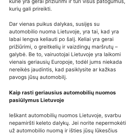
kurie yra gerai prižiūrimi ir turi visus patogumus,
kurių gali prireikti.
Dar vienas puikus dalykas, susijęs su
automobilio nuoma Lietuvoje, yra tai, kad yra
labai lengva keliauti po šalį. Keliai yra gerai
prižiūrimi, o greitkelių ir vaizdingų maršrutų –
galybė. Be to, vairuotojai Lietuvoje yra laikomi
vienais geriausių Europoje, todėl jums niekada
nereikės jaudintis, kad pasiklysite ar kažkas
pavogs jūsų automobilį.
Kaip rasti geriausius automobilių nuomos
pasiūlymus Lietuvoje
Ieškant automobilių nuomos Lietuvoje, svarbu
nepamiršti keleto dalykų. Jei norite nepermokėti
už automobilio nuomą ir išties jūsų lūkesčius