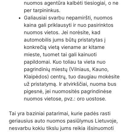
nuomos agentūra kalbėti tiesiogiai, o ne
per tarpininkus.
Galiausiai svarbu nepamiršti, nuomos
kaina gali priklausyti ir nuo pasirinktos
nuomos vietos. Jei norėsite, kad
automobilis jums būtų pristatytas į
konkrečią vietą viename ar kitame
mieste, tuomet tai gali kainuoti
papildomai. Kuo toliau ta vieta nuo
pagrindinių miestų (Vilniaus, Kauno,
Klaipėdos) centrų, tuo daugiau mokėsite
už pristatymą. Ir atvirkščiai, nuoma bus
pigesnė, jei nuomositės pagrindinėse
nuomos vietose, pvz.: oro uostose.
Tai yra baziniai patarimai, kurie padės rasti
geriausius auto nuomos pasiūlymus Lietuvoje,
nesvarbu kokiu tikslu jums reikia išsinuomoti