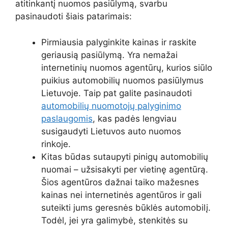
atitinkantį nuomos pasiūlymą, svarbu
pasinaudoti šiais patarimais:
Pirmiausia palyginkite kainas ir raskite
geriausią pasiūlymą. Yra nemažai
internetinių nuomos agentūrų, kurios siūlo
puikius automobilių nuomos pasiūlymus
Lietuvoje. Taip pat galite pasinaudoti
automobilių nuomotojų palyginimo
paslaugomis
, kas padės lengviau
susigaudyti Lietuvos auto nuomos
rinkoje.
Kitas būdas sutaupyti pinigų automobilių
nuomai – užsisakyti per vietinę agentūrą.
Šios agentūros dažnai taiko mažesnes
kainas nei internetinės agentūros ir gali
suteikti jums geresnės būklės automobilį.
Todėl, jei yra galimybė, stenkitės su