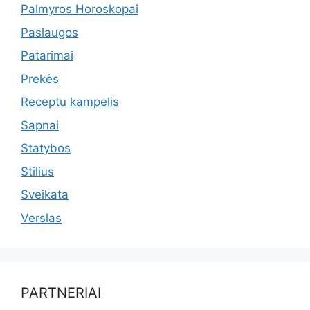
Palmyros Horoskopai
Paslaugos
Patarimai
Prekės
Receptu kampelis
Sapnai
Statybos
Stilius
Sveikata
Verslas
PARTNERIAI