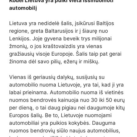
Kodėl Lietuva yra puiki vieta išsinuomoti
automobilį
Lietuva yra nedidelė šalis, įsikūrusi Baltijos
regione, greta Baltarusijos ir į šiaurę nuo
Lenkijos. Joje gyvena beveik trys milijonai
žmonių, o jos kraštovaizdis yra vienas
gražiausių visoje Europoje. Šalis taip pat gerai
žinoma dėl savo pilių, ežerų ir miškų.
Vienas iš geriausių dalykų, susijusių su
automobilio nuoma Lietuvoje, yra tai, kad ji yra
labai prieinama. Automobilio nuoma iš vietinės
nuomos bendrovės kainuoja nuo 30 iki 50 eurų
per dieną, o tai daug pigiau nei daugumoje kitų
Europos šalių. Be to, Lietuvoje nuomojami
automobiliai yra puikios kokybės. Dauguma
nuomos bendrovių siūlo naujus automobilius,