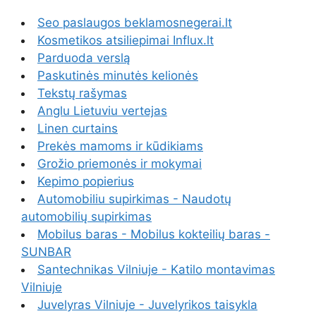
Seo paslaugos beklamosnegerai.lt
Kosmetikos atsiliepimai Influx.lt
Parduoda verslą
Paskutinės minutės kelionės
Tekstų rašymas
Anglu Lietuviu vertejas
Linen curtains
Prekės mamoms ir kūdikiams
Grožio priemonės ir mokymai
Kepimo popierius
Automobiliu supirkimas - Naudotų
automobilių supirkimas
Mobilus baras - Mobilus kokteilių baras -
SUNBAR
Santechnikas Vilniuje - Katilo montavimas
Vilniuje
Juvelyras Vilniuje - Juvelyrikos taisykla