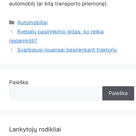
automobilį (ar kitą transporto priemonę).
Kategorijos
Automobiliai
Kvepalų pasirinkimo gidas: ko reikia
nepamiršti?
Svarbiausi niuansai besirenkant traktorių
Paieška
Paieška
Lankytojų rodikliai