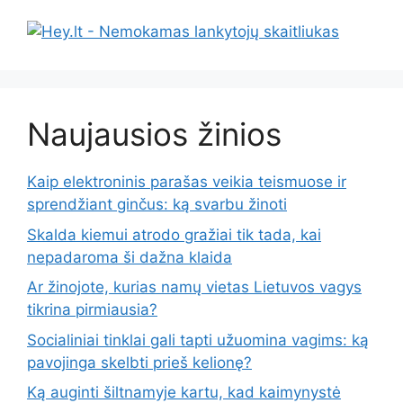
Naujausios žinios
Kaip elektroninis parašas veikia teismuose ir
sprendžiant ginčus: ką svarbu žinoti
Skalda kiemui atrodo gražiai tik tada, kai
nepadaroma ši dažna klaida
Ar žinojote, kurias namų vietas Lietuvos vagys
tikrina pirmiausia?
Socialiniai tinklai gali tapti užuomina vagims: ką
pavojinga skelbti prieš kelionę?
Ką auginti šiltnamyje kartu, kad kaimynystė