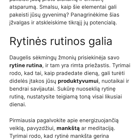
atsparumą. Smalsu, kaip šie elementai gali
pakeisti jūsų gyvenimą? Panagrinėkime šias
įžvalgas ir atskleiskime tikrąjį jų potencialą.
Rytinės rutinos galia
Daugelis sėkmingų žmonių prisiekinėja savo
rytine rutina
, ir tam yra rimta priežastis. Tyrimai
rodo, kad tai, kaip pradedate dieną, gali turėti
didelės įtakos jūsų
produktyvumui
, nuotaikai ir
bendrai savijautai. Sukūrę nuoseklią rytinę
rutiną, nustatysite teigiamą toną visai likusiai
dienai.
Pirmiausia pagalvokite apie energizuojančią
veiklą, pavyzdžiui,
mankštą
ar meditaciją.
Tyrimai rodo, kad rytinė mankšta gerina