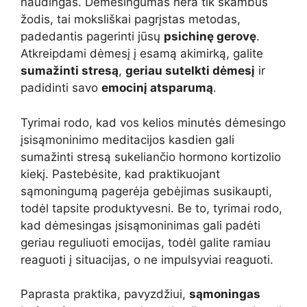
naudingas. Dėmesingumas nėra tik skambus
žodis, tai moksliškai pagrįstas metodas,
padedantis pagerinti jūsų
psichinę gerovę
.
Atkreipdami dėmesį į esamą akimirką, galite
sumažinti stresą
,
geriau sutelkti dėmesį
ir
padidinti savo
emocinį atsparumą
.
Tyrimai rodo, kad vos kelios minutės dėmesingo
įsisąmoninimo meditacijos kasdien gali
sumažinti stresą sukeliančio hormono kortizolio
kiekį. Pastebėsite, kad praktikuojant
sąmoningumą pagerėja gebėjimas susikaupti,
todėl tapsite produktyvesni. Be to, tyrimai rodo,
kad dėmesingas įsisąmoninimas gali padėti
geriau reguliuoti emocijas, todėl galite ramiau
reaguoti į situacijas, o ne impulsyviai reaguoti.
Paprasta praktika, pavyzdžiui,
sąmoningas