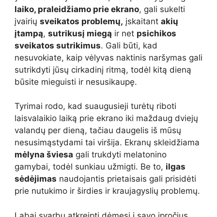
laiko, praleidžiamo prie ekrano
, gali sukelti
įvairių
sveikatos problemų,
įskaitant
akių
įtampą
,
sutrikusį miegą
ir net
psichikos
sveikatos sutrikimus
. Gali būti, kad
nesuvokiate, kaip vėlyvas naktinis naršymas gali
sutrikdyti jūsų cirkadinį ritmą, todėl kitą dieną
būsite mieguisti ir nesusikaupę.
Tyrimai rodo, kad suaugusieji turėtų riboti
laisvalaikio laiką prie ekrano iki maždaug dviejų
valandų per dieną, tačiau daugelis iš mūsų
nesusimąstydami tai viršija. Ekranų skleidžiama
mėlyna šviesa
gali trukdyti melatonino
gamybai, todėl sunkiau užmigti. Be to,
ilgas
sėdėjimas
naudojantis prietaisais gali prisidėti
prie nutukimo ir širdies ir kraujagyslių problemų.
Labai svarbu atkreipti dėmesį į savo įpročius