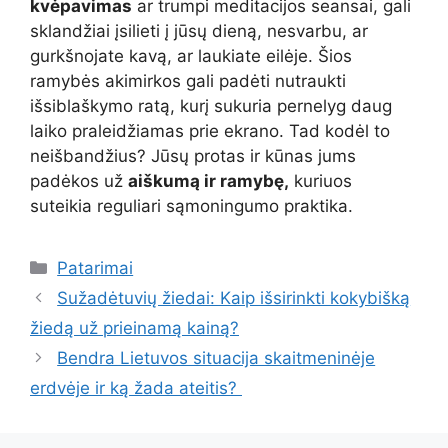
kvėpavimas
ar trumpi meditacijos seansai, gali
sklandžiai įsilieti į jūsų dieną, nesvarbu, ar
gurkšnojate kavą, ar laukiate eilėje. Šios
ramybės akimirkos gali padėti nutraukti
išsiblaškymo ratą, kurį sukuria pernelyg daug
laiko praleidžiamas prie ekrano. Tad kodėl to
neišbandžius? Jūsų protas ir kūnas jums
padėkos už
aiškumą ir ramybę,
kuriuos
suteikia reguliari sąmoningumo praktika.
Kategorijos
Patarimai
Sužadėtuvių žiedai: Kaip išsirinkti kokybišką
žiedą už prieinamą kainą?
Bendra Lietuvos situacija skaitmeninėje
erdvėje ir ką žada ateitis?