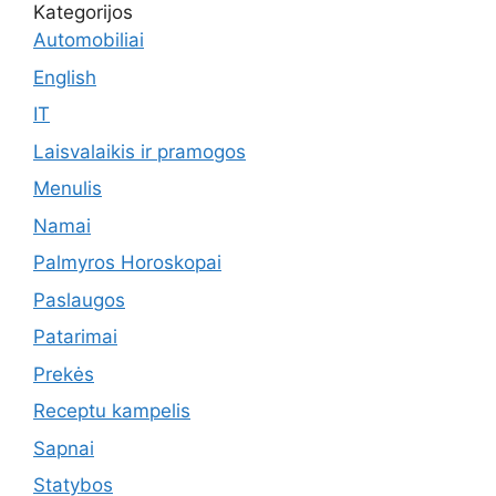
Kategorijos
Automobiliai
English
IT
Laisvalaikis ir pramogos
Menulis
Namai
Palmyros Horoskopai
Paslaugos
Patarimai
Prekės
Receptu kampelis
Sapnai
Statybos