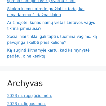
sprendžiant ginčus: ką svarbu žinoti
Skalda kiemui atrodo gražiai tik tada, kai
nepadaroma ši dažna klaida
Ar žinojote, kurias namų vietas Lietuvos vagys
tikrina pirmiausia?
Socialiniai tinklai gali tapti užuomina vagims: ką
pavojinga skelbti prieš kelionę?
Ką auginti šiltnamyje kartu, kad kaimynystė
padėtų, o ne kenktų
Archyvas
2026 m. rugpjūčio mėn.
2026 m. liepos mėn.