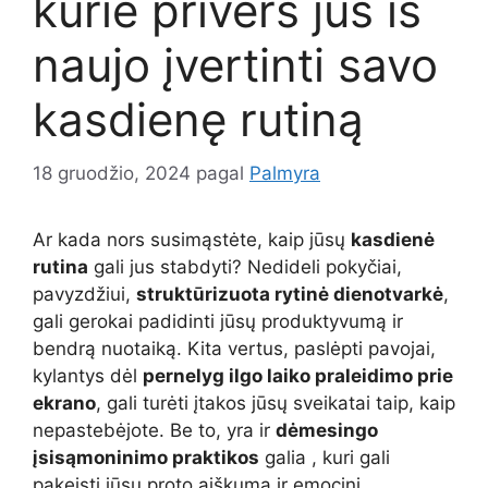
kurie privers jus iš
naujo įvertinti savo
kasdienę rutiną
18 gruodžio, 2024
pagal
Palmyra
Ar kada nors susimąstėte, kaip jūsų
kasdienė
rutina
gali jus stabdyti? Nedideli pokyčiai,
pavyzdžiui,
struktūrizuota rytinė dienotvarkė
,
gali gerokai padidinti jūsų produktyvumą ir
bendrą nuotaiką. Kita vertus, paslėpti pavojai,
kylantys dėl
pernelyg ilgo laiko praleidimo prie
ekrano
, gali turėti įtakos jūsų sveikatai taip, kaip
nepastebėjote. Be to, yra ir
dėmesingo
įsisąmoninimo praktikos
galia , kuri gali
pakeisti jūsų proto aiškumą ir emocinį