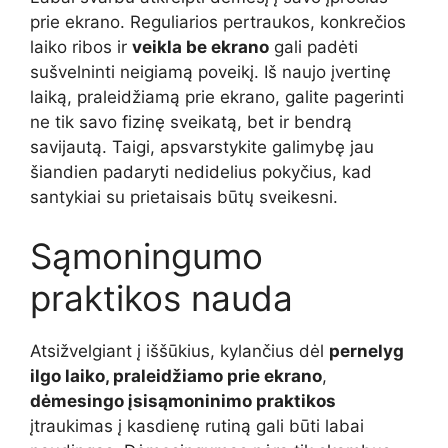
prie ekrano. Reguliarios pertraukos, konkrečios
laiko ribos ir
veikla be ekrano
gali padėti
sušvelninti neigiamą poveikį. Iš naujo įvertinę
laiką, praleidžiamą prie ekrano, galite pagerinti
ne tik savo fizinę sveikatą, bet ir bendrą
savijautą. Taigi, apsvarstykite galimybę jau
šiandien padaryti nedidelius pokyčius, kad
santykiai su prietaisais būtų sveikesni.
Sąmoningumo
praktikos nauda
Atsižvelgiant į iššūkius, kylančius dėl
pernelyg
ilgo laiko, praleidžiamo prie ekrano
,
dėmesingo įsisąmoninimo praktikos
įtraukimas į kasdienę rutiną gali būti labai