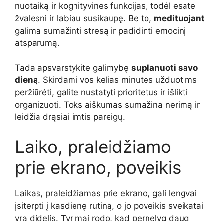
nuotaiką ir kognityvines funkcijas, todėl esate
žvalesni ir labiau susikaupę. Be to,
medituojant
galima sumažinti stresą ir padidinti emocinį
atsparumą.
Tada apsvarstykite galimybę
suplanuoti savo
dieną
. Skirdami vos kelias minutes užduotims
peržiūrėti, galite nustatyti prioritetus ir išlikti
organizuoti. Toks aiškumas sumažina nerimą ir
leidžia drąsiai imtis pareigų.
Laiko, praleidžiamo
prie ekrano, poveikis
Laikas, praleidžiamas prie ekrano, gali lengvai
įsiterpti į kasdienę rutiną, o jo poveikis sveikatai
yra didelis. Tyrimai rodo, kad pernelyg daug