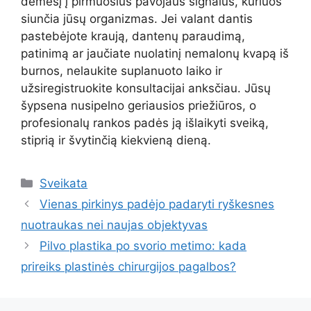
dėmesį į pirmuosius pavojaus signalus, kuriuos
siunčia jūsų organizmas. Jei valant dantis
pastebėjote kraują, dantenų paraudimą,
patinimą ar jaučiate nuolatinį nemalonų kvapą iš
burnos, nelaukite suplanuoto laiko ir
užsiregistruokite konsultacijai anksčiau. Jūsų
šypsena nusipelno geriausios priežiūros, o
profesionalų rankos padės ją išlaikyti sveiką,
stiprią ir švytinčią kiekvieną dieną.
Kategorijos
Sveikata
Vienas pirkinys padėjo padaryti ryškesnes
nuotraukas nei naujas objektyvas
Pilvo plastika po svorio metimo: kada
prireiks plastinės chirurgijos pagalbos?