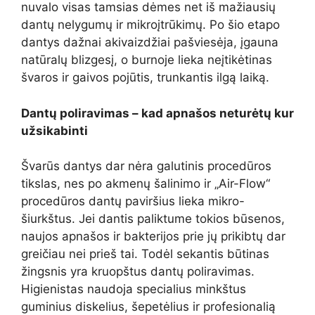
nuvalo visas tamsias dėmes net iš mažiausių
dantų nelygumų ir mikroįtrūkimų. Po šio etapo
dantys dažnai akivaizdžiai pašviesėja, įgauna
natūralų blizgesį, o burnoje lieka neįtikėtinas
švaros ir gaivos pojūtis, trunkantis ilgą laiką.
Dantų poliravimas – kad apnašos neturėtų kur
užsikabinti
Švarūs dantys dar nėra galutinis procedūros
tikslas, nes po akmenų šalinimo ir „Air-Flow“
procedūros dantų paviršius lieka mikro-
šiurkštus. Jei dantis paliktume tokios būsenos,
naujos apnašos ir bakterijos prie jų prikibtų dar
greičiau nei prieš tai. Todėl sekantis būtinas
žingsnis yra kruopštus dantų poliravimas.
Higienistas naudoja specialius minkštus
guminius diskelius, šepetėlius ir profesionalią