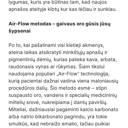
lygumas, kuris yra būtinas tam, kad naujos
apnašos ateityje kibtų kur kas lėčiau ir sunkiau.
Air-Flow metodas – gaivaus oro gūsis jūsų
šypsenai
Po to, kai pašalinami visi kietieji akmenys,
ateina laikas atsikratyti minkštųjų apnašų ir
pigmentinių dėmių, kurias palieka kava, arbata,
raudonasis vynas ar rūkymas. Šiam tikslui
naudojama populiari „Air-Flow“ technologija,
kurią pacientai dažnai vadina viena maloniausių
procedūros dalių. Šio metodo esmė – stipri
suspausto oro, vandens ir specialių medicininių
miltelių srovė, nukreipiama į dantų paviršių.
Milteliai, dažniausiai pagaminti kalcio karbonato
arba natrio bikarbonato pagrindu, yra tokie
smulkūs, kad nebraižo emalio, tačiau puikiai