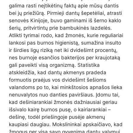
galima rasti neįtikėtinų faktų apie mūsų dantis
bei jų priežiūrą. Pirmieji dantų šepetėliai, atrasti
senovės Kinijoje, buvo gaminami iš šerno kaklo
šerių, pritvirtintų prie bambukinės lazdelės.
Atlikti tyrimai rodo, kad žmonės, kurie reguliariai
lankosi pas burnos higienistą, sumažina insulto
ir širdies ligų riziką net iki dvidešimt procentų,
nes burnoje esančios bakterijos per kraujotaką
gali paveikti visą organizmą. Statistika
atskleidžia, kad dantų akmenys pradeda
formuotis praėjus vos dvidešimt šešioms
valandoms po to, kai minkštosios apnašos lieka
nenuvalytos nuo danties paviršiaus. Įdomu tai,
kad dešiniarankiai žmonės dažniausiai geriau
išsivalo kairę burnos pusę, o kairiarankiai –
dešinę, todėl priešingoje pusėje akmenų
kaupiasi daugiau. Mokslininkai apskaičiavo, kad
žmogus per visą savo gyvenimą dantų valymui