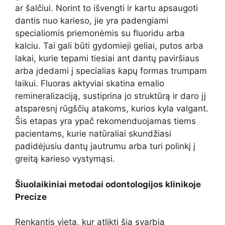
ar šalčiui. Norint to išvengti ir kartu apsaugoti
dantis nuo karieso, jie yra padengiami
specialiomis priemonėmis su fluoridu arba
kalciu. Tai gali būti gydomieji geliai, putos arba
lakai, kurie tepami tiesiai ant dantų paviršiaus
arba įdedami į specialias kapų formas trumpam
laikui. Fluoras aktyviai skatina emalio
remineralizaciją, sustiprina jo struktūrą ir daro jį
atsparesnį rūgščių atakoms, kurios kyla valgant.
Šis etapas yra ypač rekomenduojamas tiems
pacientams, kurie natūraliai skundžiasi
padidėjusiu dantų jautrumu arba turi polinkį į
greitą karieso vystymąsi.
Šiuolaikiniai metodai odontologijos klinikoje
Precize
Renkantis vietą, kur atlikti šią svarbią