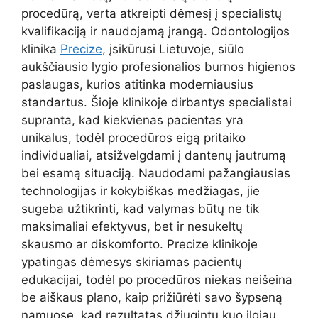
procedūrą, verta atkreipti dėmesį į specialistų
kvalifikaciją ir naudojamą įrangą. Odontologijos
klinika
Precize
, įsikūrusi Lietuvoje, siūlo
aukščiausio lygio profesionalios burnos higienos
paslaugas, kurios atitinka moderniausius
standartus. Šioje klinikoje dirbantys specialistai
supranta, kad kiekvienas pacientas yra
unikalus, todėl procedūros eigą pritaiko
individualiai, atsižvelgdami į dantenų jautrumą
bei esamą situaciją. Naudodami pažangiausias
technologijas ir kokybiškas medžiagas, jie
sugeba užtikrinti, kad valymas būtų ne tik
maksimaliai efektyvus, bet ir nesukeltų
skausmo ar diskomforto. Precize klinikoje
ypatingas dėmesys skiriamas pacientų
edukacijai, todėl po procedūros niekas neišeina
be aiškaus plano, kaip prižiūrėti savo šypseną
namuose, kad rezultatas džiugintų kuo ilgiau.