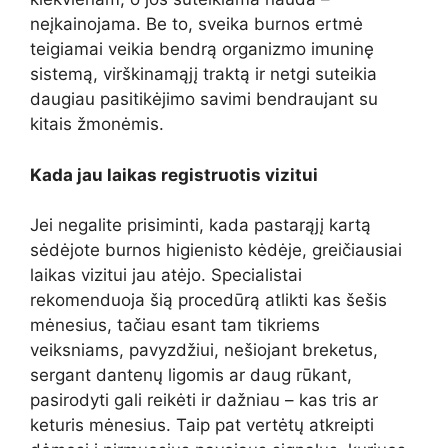
neįkainojama. Be to, sveika burnos ertmė
teigiamai veikia bendrą organizmo imuninę
sistemą, virškinamąjį traktą ir netgi suteikia
daugiau pasitikėjimo savimi bendraujant su
kitais žmonėmis.
Kada jau laikas registruotis vizitui
Jei negalite prisiminti, kada pastarąjį kartą
sėdėjote burnos higienisto kėdėje, greičiausiai
laikas vizitui jau atėjo. Specialistai
rekomenduoja šią procedūrą atlikti kas šešis
mėnesius, tačiau esant tam tikriems
veiksniams, pavyzdžiui, nešiojant breketus,
sergant dantenų ligomis ar daug rūkant,
pasirodyti gali reikėti ir dažniau – kas tris ar
keturis mėnesius. Taip pat vertėtų atkreipti