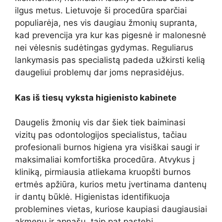
ilgus metus. Lietuvoje ši procedūra sparčiai
populiarėja, nes vis daugiau žmonių supranta,
kad prevencija yra kur kas pigesnė ir malonesnė
nei vėlesnis sudėtingas gydymas. Reguliarus
lankymasis pas specialistą padeda užkirsti kelią
daugeliui problemų dar joms neprasidėjus.
Kas iš tiesų vyksta higienisto kabinete
Daugelis žmonių vis dar šiek tiek baiminasi
vizitų pas odontologijos specialistus, tačiau
profesionali burnos higiena yra visiškai saugi ir
maksimaliai komfortiška procedūra. Atvykus į
kliniką, pirmiausia atliekama kruopšti burnos
ertmės apžiūra, kurios metu įvertinama dantenų
ir dantų būklė. Higienistas identifikuoja
problemines vietas, kuriose kaupiasi daugiausiai
akmenų ir apnašų, taip pat pastebi