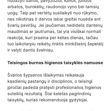
nudažyti dantis, pavyzdžiui, kavos, juodos
arbatos, burokėlių, raudonojo vyno bei tamsių
uogų. Taip pat vertėtų susilaikyti nuo rūkymo,
nes nikotinas ir dervos labai greitai nusėda ant
švarių paviršių. Jei jaučiamas nedidelis dantenų
maudimas ar jautrumas, tai yra visiškai normali
reakcija, kuri praeina per kelias dienas, tačiau
tuo laikotarpiu reikėtų rinktis minkštesnį šepetėlį
ir valyti dantis švelniau.
Teisingos burnos higienos taisyklės namuose
Švarios šypsenos išlaikymas reikalauja
kasdienių pastangų ir disciplinos, o teisingi
įpročiai padeda pratęsti profesionalios higienos
suteiktą rezultatą. Štai keletas pagrindinių
taisyklių, kurias rekomenduoja gydytojai.