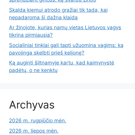
Skalda kiemui atrodo gražiai tik tada, kai
nepadaroma ši dažna klaida
Ar žinojote, kurias namų vietas Lietuvos vagys
tikrina pirmiausia?
Socialiniai tinklai gali tapti užuomina vagims: ką
pavojinga skelbti prieš kelionę?
Ką auginti šiltnamyje kartu, kad kaimynystė
padėtų, o ne kenktų
Archyvas
2026 m. rugpjūčio mėn.
2026 m. liepos mėn.