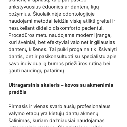
ankstyvuosius ėduonies ar dantenų ligų
požymius. Šiuolaikinėje odontologijoje
naudojami metodai leidžia viską atlikti greitai ir
nesukeliant didelio diskomforto pacientui.
Procedūros metu naudojama moderni įranga,
kuri švelniai, bet efektyviai valo net ir giliausias
dantenų kišenes. Tai puiki proga ne tik išsivalyti
dantis, bet ir pasikonsultuoti su specialistu apie
savo individualią burnos priežiūros rutiną bei
gauti naudingų patarimų.
Ultragarsinis skaleris – kovos su akmenimis
pradžia
Pirmasis ir vienas svarbiausių profesionalaus
valymo etapų yra kietųjų dantų akmenų
šalinimas, kuriam dažniausiai naudojamas