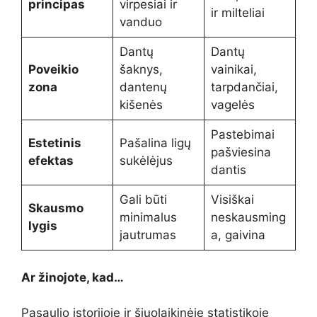
principas
virpesiai ir
ir milteliai
vanduo
Dantų
Dantų
Poveikio
šaknys,
vainikai,
zona
dantenų
tarpdančiai,
kišenės
vagelės
Pastebimai
Estetinis
Pašalina ligų
pašviesina
efektas
sukėlėjus
dantis
Gali būti
Visiškai
Skausmo
minimalus
neskausming
lygis
jautrumas
a, gaivina
Ar žinojote, kad…
Pasaulio istorijoje ir šiuolaikinėje statistikoje