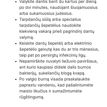
Valykite dantis bent du kartus per dieną
po dvi minutes, naudojant šluojamuosius
arba sukamuosius judesius.
Tarpdančių siūlą arba specialius
tarpdančių šepetėlius naudokite
kiekvieną vakarą prieš pagrindinį dantų
valymą.
Keiskite dantų šepetėlį arba elektrinio
šepetėlio galvutę kas du ar tris mėnesius,
taip pat po persirgtų infekcinių ligų.
Nepamirškite nuvalyti liežuvio paviršiaus,
ant kurio kaupiasi didelė dalis burnos
bakterijų, sukeliančių blogą kvapą.
Po valgio burną visada praskalaukite
paprastu vandeniu, kad pašalintumėte
maisto likučius ir sumažintumėte
rūgštingumą.