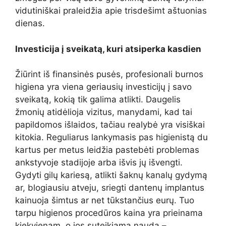
vidutiniškai praleidžia apie trisdešimt aštuonias
dienas.
Investicija į sveikatą, kuri atsiperka kasdien
Žiūrint iš finansinės pusės, profesionali burnos
higiena yra viena geriausių investicijų į savo
sveikatą, kokią tik galima atlikti. Daugelis
žmonių atidėlioja vizitus, manydami, kad tai
papildomos išlaidos, tačiau realybė yra visiškai
kitokia. Reguliarus lankymasis pas higienistą du
kartus per metus leidžia pastebėti problemas
ankstyvoje stadijoje arba išvis jų išvengti.
Gydyti gilų kariesą, atlikti šaknų kanalų gydymą
ar, blogiausiu atveju, sriegti dantenų implantus
kainuoja šimtus ar net tūkstančius eurų. Tuo
tarpu higienos procedūros kaina yra prieinama
kiekvienam, o jos suteikiama nauda –