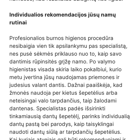
Individualios rekomendacijos jūsų namų
rutinai
Profesionalios burnos higienos procedūra
nesibaigia vien tik apsilankymu pas specialistą,
nes pusė sėkmės priklauso nuo to, kaip savo
dantimis rūpinsitės grįžę namo. Po valymo
higienistas visada skiria laiko pokalbiui, kurio
metu įvertina jūsų naudojamas priemones ir
judesius valant dantis. Dažnai paaiškėja, kad
žmonės naudoja per kietus šepetėlius arba
neteisingai valo tarpdančius, taip žalodami
dantenas. Specialistas padės išsirinkti
tinkamiausią dantų šepetėlį, parinks individualią
dantų pastą bei parodys, kaip taisyklingai
naudoti dantų siūlą ar tarpdančių šepetėlius.
Kai kuriais atvejais gali būti rekomenduojami ir