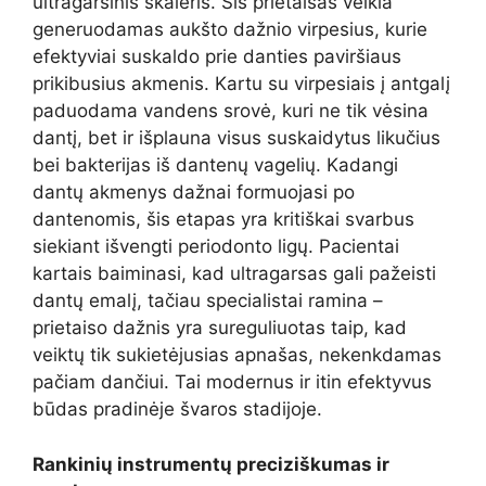
ultragarsinis skaleris. Šis prietaisas veikia
generuodamas aukšto dažnio virpesius, kurie
efektyviai suskaldo prie danties paviršiaus
prikibusius akmenis. Kartu su virpesiais į antgalį
paduodama vandens srovė, kuri ne tik vėsina
dantį, bet ir išplauna visus suskaidytus likučius
bei bakterijas iš dantenų vagelių. Kadangi
dantų akmenys dažnai formuojasi po
dantenomis, šis etapas yra kritiškai svarbus
siekiant išvengti periodonto ligų. Pacientai
kartais baiminasi, kad ultragarsas gali pažeisti
dantų emalį, tačiau specialistai ramina –
prietaiso dažnis yra sureguliuotas taip, kad
veiktų tik sukietėjusias apnašas, nekenkdamas
pačiam dančiui. Tai modernus ir itin efektyvus
būdas pradinėje švaros stadijoje.
Rankinių instrumentų preciziškumas ir