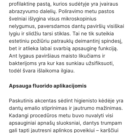
profilaktinę pastą, kurios sudėtyje yra įvairaus
abrazyvumo dalelių. Poliravimo metu pastos
švelniai išlygina visus mikroskopinius
nelygumus, paversdamos dantų paviršių visiškai
lygiu ir slidžiu tarsi stiklas. Tai ne tik suteikia
estetiniu požiūriu patrauklų deimantinį spindesį,
bet ir atlieka labai svarbią apsauginę funkciją.
Ant lygaus paviršiaus maisto likučiams ir
bakterijoms yra kur kas sunkiau užsifiksuoti,
todėl švara išlaikoma ilgiau.
Apsauga fluorido aplikacijomis
Paskutinis akcentas sėdint higienisto kėdėje yra
dantų emalio stiprinimas ir jautrumo mažinimas.
Kadangi procedūros metu buvo nuvalyti visi
apsauginiai apnašų sluoksniai, dantys trumpam
gali tapti jautresni aplinkos poveikiui – karščiui