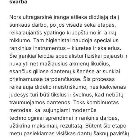
svarba
Nors ultragarsinė įranga atlieka didžiąją dalį
sunkaus darbo, po jos visada seka etapas,
reikalaujantis ypatingo kruopštumo ir rankų
miklumo. Tam higienistai naudoja specialius
rankinius instrumentus – kiuretes ir skalerius.
Šie įrankiai leidžia specialistui fiziškai pajausti ir
nuvalyti net mažiausius akmenų likučius,
esančius giliose dantenų kišenėse ar sunkiai
prieinamuose tarpdančiuose. Šis procesas
reikalauja didelio meistriškumo, nes kiekvienas
judesys turi būti tikslus ir švelnus, kad nebūtų
traumuojamos dantenos. Toks kombinuotas
metodas, kai sujungiami modernūs
technologiniai sprendimai ir rankinis darbas,
užtikrina maksimalų rezultatą. Būtent šio etapo
metu pasiekiamas visiškas dantų šaknų paviršių