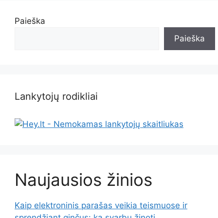
Paieška
Paieška
Lankytojų rodikliai
Naujausios žinios
Kaip elektroninis parašas veikia teismuose ir
sprendžiant ginčus: ką svarbu žinoti