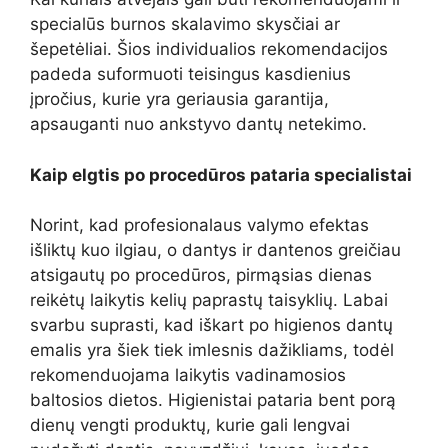
specialūs burnos skalavimo skysčiai ar
šepetėliai. Šios individualios rekomendacijos
padeda suformuoti teisingus kasdienius
įpročius, kurie yra geriausia garantija,
apsauganti nuo ankstyvo dantų netekimo.
Kaip elgtis po procedūros pataria specialistai
Norint, kad profesionalaus valymo efektas
išliktų kuo ilgiau, o dantys ir dantenos greičiau
atsigautų po procedūros, pirmąsias dienas
reikėtų laikytis kelių paprastų taisyklių. Labai
svarbu suprasti, kad iškart po higienos dantų
emalis yra šiek tiek imlesnis dažikliams, todėl
rekomenduojama laikytis vadinamosios
baltosios dietos. Higienistai pataria bent porą
dienų vengti produktų, kurie gali lengvai