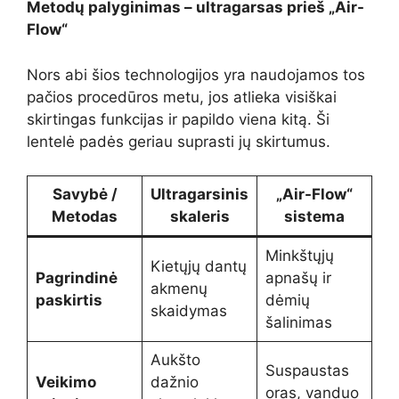
Metodų palyginimas – ultragarsas prieš „Air-
Flow“
Nors abi šios technologijos yra naudojamos tos
pačios procedūros metu, jos atlieka visiškai
skirtingas funkcijas ir papildo viena kitą. Ši
lentelė padės geriau suprasti jų skirtumus.
Savybė /
Ultragarsinis
„Air-Flow“
Metodas
skaleris
sistema
Minkštųjų
Kietųjų dantų
Pagrindinė
apnašų ir
akmenų
paskirtis
dėmių
skaidymas
šalinimas
Aukšto
Suspaustas
Veikimo
dažnio
oras, vanduo