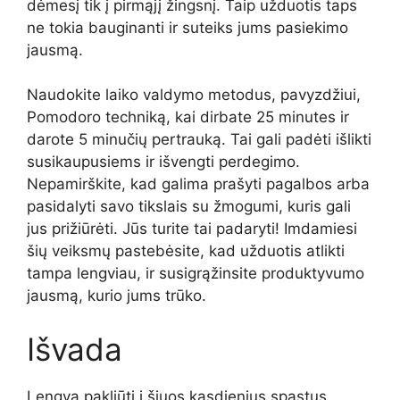
dėmesį tik į pirmąjį žingsnį. Taip užduotis taps
ne tokia bauginanti ir suteiks jums pasiekimo
jausmą.
Naudokite laiko valdymo metodus, pavyzdžiui,
Pomodoro techniką, kai dirbate 25 minutes ir
darote 5 minučių pertrauką. Tai gali padėti išlikti
susikaupusiems ir išvengti perdegimo.
Nepamirškite, kad galima prašyti pagalbos arba
pasidalyti savo tikslais su žmogumi, kuris gali
jus prižiūrėti. Jūs turite tai padaryti! Imdamiesi
šių veiksmų pastebėsite, kad užduotis atlikti
tampa lengviau, ir susigrąžinsite produktyvumo
jausmą, kurio jums trūko.
Išvada
Lengva pakliūti į šiuos kasdienius spąstus,