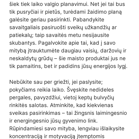
šiek tiek laiko valgio planavimui. Net jei tai bus
tik pusryčiai ir pietūs, turėdami žaidimo planą
galėsite geriau pasirinkti. Pabandykite
savaitgaliais pasiruošti sveikų užkandžių ar
patiekalų; taip savaitės metu nesijausite
skubantys. Pagalvokite apie tai, kad į savo
mitybą įtrauktumėte daugiau vaisių, daržovių ir
neskaldytų grūdų – šie maisto produktai jus ne
tik pamaitins, bet ir padidins jūsų energijos lygį.
Nebūkite sau per griežti, jei paslysite;
pokyčiams reikia laiko. Švęskite nedideles
pergales, pavyzdžiui, vietoj keptų bulvyčių
rinkitės salotas. Atminkite, kad kiekvienas
sveikas pasirinkimas – tai žingsnis laimingesnio
ir energingesnio jūsų gyvenimo link.
Rūpindamiesi savo mityba, lengviau išlaikysite
koncentraciją ir motyvaciją įtemptomis