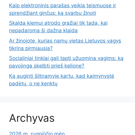
Kaip elektroninis parašas veikia teismuose ir
sprendžiant ginčus: ką svarbu žinoti
Skalda kiemui atrodo gražiai tik tada, kai
nepadaroma ši dažna klaida
Ar žinojote, kurias namų vietas Lietuvos vagys
tikrina pirmiausia?
Socialiniai tinklai gali tapti užuomina vagims: ką
pavojinga skelbti prieš kelionę?
Ką auginti šiltnamyje kartu, kad kaimynystė
padėtų, o ne kenktų
Archyvas
2026 m. rugpjūčio mėn.