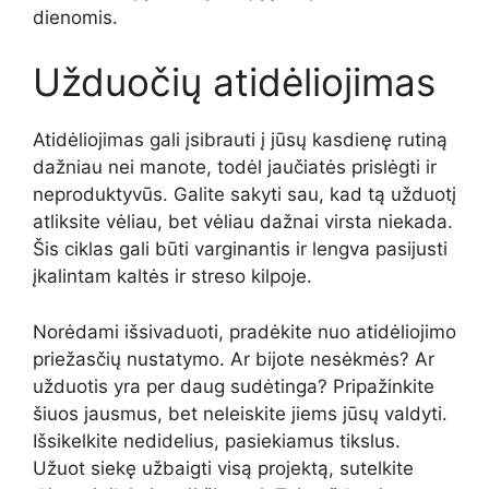
dienomis.
Užduočių atidėliojimas
Atidėliojimas gali įsibrauti į jūsų kasdienę rutiną
dažniau nei manote, todėl jaučiatės prislėgti ir
neproduktyvūs. Galite sakyti sau, kad tą užduotį
atliksite vėliau, bet vėliau dažnai virsta niekada.
Šis ciklas gali būti varginantis ir lengva pasijusti
įkalintam kaltės ir streso kilpoje.
Norėdami išsivaduoti, pradėkite nuo atidėliojimo
priežasčių nustatymo. Ar bijote nesėkmės? Ar
užduotis yra per daug sudėtinga? Pripažinkite
šiuos jausmus, bet neleiskite jiems jūsų valdyti.
Išsikelkite nedidelius, pasiekiamus tikslus.
Užuot siekę užbaigti visą projektą, sutelkite