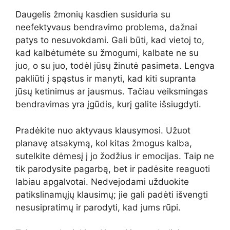
Daugelis žmonių kasdien susiduria su
neefektyvaus bendravimo problema, dažnai
patys to nesuvokdami. Gali būti, kad vietoj to,
kad kalbėtumėte su žmogumi, kalbate ne su
juo, o su juo, todėl jūsų žinutė pasimeta. Lengva
pakliūti į spąstus ir manyti, kad kiti supranta
jūsų ketinimus ar jausmus. Tačiau veiksmingas
bendravimas yra įgūdis, kurį galite išsiugdyti.
Pradėkite nuo aktyvaus klausymosi. Užuot
planavę atsakymą, kol kitas žmogus kalba,
sutelkite dėmesį į jo žodžius ir emocijas. Taip ne
tik parodysite pagarbą, bet ir padėsite reaguoti
labiau apgalvotai. Nedvejodami užduokite
patikslinamųjų klausimų; jie gali padėti išvengti
nesusipratimų ir parodyti, kad jums rūpi.