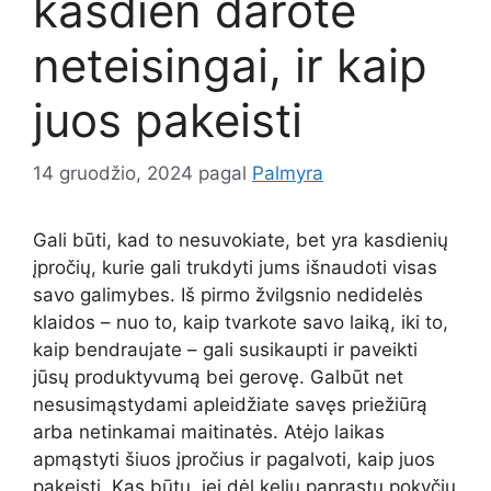
kasdien darote
neteisingai, ir kaip
juos pakeisti
14 gruodžio, 2024
pagal
Palmyra
Gali būti, kad to nesuvokiate, bet yra kasdienių
įpročių, kurie gali trukdyti jums išnaudoti visas
savo galimybes. Iš pirmo žvilgsnio nedidelės
klaidos – nuo to, kaip tvarkote savo laiką, iki to,
kaip bendraujate – gali susikaupti ir paveikti
jūsų produktyvumą bei gerovę. Galbūt net
nesusimąstydami apleidžiate savęs priežiūrą
arba netinkamai maitinatės. Atėjo laikas
apmąstyti šiuos įpročius ir pagalvoti, kaip juos
pakeisti. Kas būtų, jei dėl kelių paprastų pokyčių