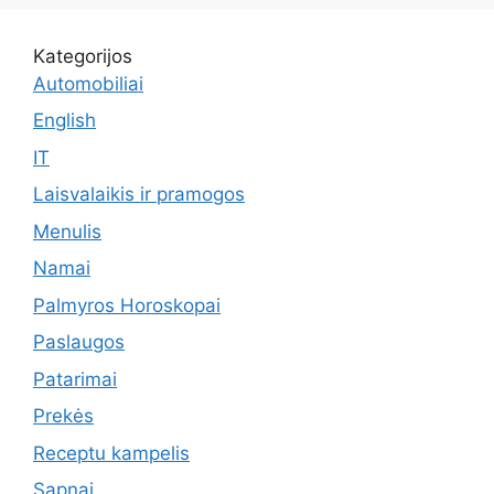
Kategorijos
Automobiliai
English
IT
Laisvalaikis ir pramogos
Menulis
Namai
Palmyros Horoskopai
Paslaugos
Patarimai
Prekės
Receptu kampelis
Sapnai