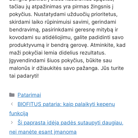
tačiau jų atpažinimas yra pirmas žingsnis į
pokyčius. Nustatydami užduočių prioritetus,
skirdami laiko rūpinimuisi savimi, gerindami
bendravimą, pasirinkdami geresnę mitybą ir
kovodami su atidėliojimu, galite padidinti savo
produktyvumą ir bendrą gerovę. Atminkite, kad
maži pokyčiai lemia didelius rezultatus.
Įgyvendindami šiuos pokyčius, būkite sau
malonūs ir džiaukitės savo pažanga. Jūs turite
tai padaryti!
Kategorijos
Patarimai
BIOFITUS pataria: kaip palaikyti kepenų
funkciją
Ši paprasta idėja padės sutaupyti daugiau,
nei manėte esant įmanoma