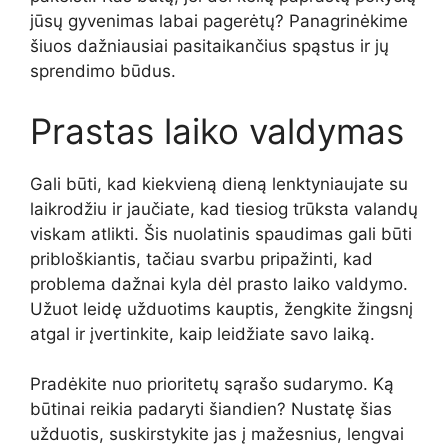
jūsų gyvenimas labai pagerėtų? Panagrinėkime
šiuos dažniausiai pasitaikančius spąstus ir jų
sprendimo būdus.
Prastas laiko valdymas
Gali būti, kad kiekvieną dieną lenktyniaujate su
laikrodžiu ir jaučiate, kad tiesiog trūksta valandų
viskam atlikti. Šis nuolatinis spaudimas gali būti
pribloškiantis, tačiau svarbu pripažinti, kad
problema dažnai kyla dėl prasto laiko valdymo.
Užuot leidę užduotims kauptis, žengkite žingsnį
atgal ir įvertinkite, kaip leidžiate savo laiką.
Pradėkite nuo prioritetų sąrašo sudarymo. Ką
būtinai reikia padaryti šiandien? Nustatę šias
užduotis, suskirstykite jas į mažesnius, lengvai