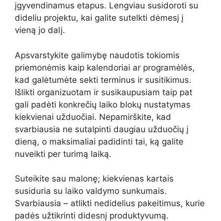
įgyvendinamus etapus. Lengviau susidoroti su
dideliu projektu, kai galite sutelkti dėmesį į
vieną jo dalį.
Apsvarstykite galimybę naudotis tokiomis
priemonėmis kaip kalendoriai ar programėlės,
kad galėtumėte sekti terminus ir susitikimus.
Išlikti organizuotam ir susikaupusiam taip pat
gali padėti konkrečių laiko blokų nustatymas
kiekvienai užduočiai. Nepamirškite, kad
svarbiausia ne sutalpinti daugiau užduočių į
dieną, o maksimaliai padidinti tai, ką galite
nuveikti per turimą laiką.
Suteikite sau malonę; kiekvienas kartais
susiduria su laiko valdymo sunkumais.
Svarbiausia – atlikti nedidelius pakeitimus, kurie
padės užtikrinti didesnį produktyvumą.