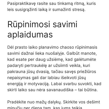
Pasipraktikavę rasite sau tinkamą ritmą, kuris
leis susigrąžinti laiką ir sumažinti stresą.
Rūpinimosi savimi
aplaidumas
Dėl prasto laiko planavimo chaoso rūpinimasis
savimi dažnai lieka nuošalyje. Galbūt manote,
kad esate per daug užsiėmę, kad galėtumėte
padaryti pertraukėlę ar užsiimti veikla, kuri
pakrauna jūsų dvasią, tačiau savęs priežiūros
nepaisymas gali dar labiau išeikvoti jūsų
energiją ir motyvaciją. Labai svarbu suvokti, kad
skirti laiko sau nėra savanaudiška – tai būtina.
Pradėkite nuo mažų dalykų. Skirkite vos dešimt
minučių per dieną tam, kas jums teikia