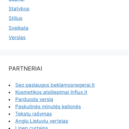
Statybos
Stilius
Sveikata
Verslas
PARTNERIAI
Seo paslaugos beklamosnegerai.lt
Kosmetikos atsiliepimai Influx.lt
Parduoda verslą
Paskutinės minutės kelionės
Tekstų rašymas
Anglu Lietuviu vertejas
Linen curtains