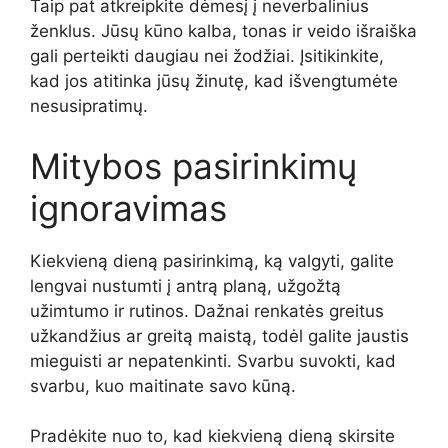
Taip pat atkreipkite dėmesį į neverbalinius
ženklus. Jūsų kūno kalba, tonas ir veido išraiška
gali perteikti daugiau nei žodžiai. Įsitikinkite,
kad jos atitinka jūsų žinutę, kad išvengtumėte
nesusipratimų.
Mitybos pasirinkimų
ignoravimas
Kiekvieną dieną pasirinkimą, ką valgyti, galite
lengvai nustumti į antrą planą, užgožtą
užimtumo ir rutinos. Dažnai renkatės greitus
užkandžius ar greitą maistą, todėl galite jaustis
mieguisti ar nepatenkinti. Svarbu suvokti, kad
svarbu, kuo maitinate savo kūną.
Pradėkite nuo to, kad kiekvieną dieną skirsite