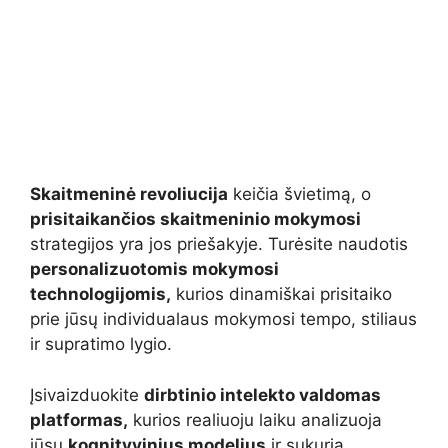
Skaitmeninė revoliucija
keičia švietimą, o
prisitaikančios skaitmeninio mokymosi
strategijos yra jos priešakyje. Turėsite naudotis
personalizuotomis mokymosi
technologijomis,
kurios dinamiškai prisitaiko
prie jūsų individualaus mokymosi tempo, stiliaus
ir supratimo lygio.
Įsivaizduokite
dirbtinio intelekto valdomas
platformas,
kurios realiuoju laiku analizuoja
jūsų
kognityvinius modelius
ir sukuria