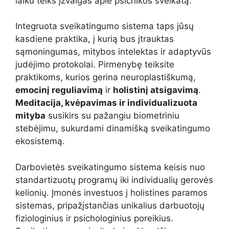
laiku teiks įžvalgas apie psichikos sveikatą.
Integruota sveikatingumo sistema taps jūsų
kasdiene praktika, į kurią bus įtrauktas
sąmoningumas, mitybos intelektas ir adaptyvūs
judėjimo protokolai. Pirmenybę teiksite
praktikoms, kurios gerina neuroplastiškumą,
emocinį reguliavimą
ir
holistinį atsigavimą
.
Meditacija, kvėpavimas ir individualizuota
mityba
susikirs su pažangiu biometriniu
stebėjimu, sukurdami dinamišką sveikatingumo
ekosistemą.
Darbovietės sveikatingumo sistema keisis nuo
standartizuotų programų iki individualių gerovės
kelionių. Įmonės investuos į holistines paramos
sistemas, pripažįstančias unikalius darbuotojų
fiziologinius ir psichologinius poreikius.