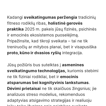
Kadangi
sveikatingumas peržengia
tradicinių
fitneso rodiklių ribas,
holistinė gerovės
praktika
2025 m. pakeis jūsų fizinės, psichinės
ir emocinės ekosistemos puoselėjimą.
Pripažinsite, kad tikroji sveikata – tai ne tik
treniruočių ar mitybos planai, bet ir visapusiška
proto, kūno ir dvasios ryšių
integracija.
Jūsų požiūris bus sutelktas į
asmenines
sveikatingumo technologijas,
kuriomis stebimi
ne tik fiziniai rodikliai, bet ir
emocinis
atsparumas bei kognityvinis lankstumas
.
Dėvimi prietaisai
ne tik skaičiuos žingsnius; jie
analizuos streso modelius, rekomenduos
adaptyvias atsigavimo strategijas ir realiuoju