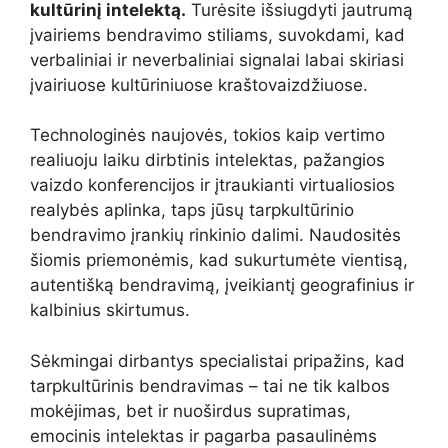
kultūrinį intelektą.
Turėsite išsiugdyti jautrumą
įvairiems bendravimo stiliams, suvokdami, kad
verbaliniai ir neverbaliniai signalai labai skiriasi
įvairiuose kultūriniuose kraštovaizdžiuose.
Technologinės naujovės, tokios kaip vertimo
realiuoju laiku dirbtinis intelektas, pažangios
vaizdo konferencijos ir įtraukianti virtualiosios
realybės aplinka, taps jūsų tarpkultūrinio
bendravimo įrankių rinkinio dalimi. Naudositės
šiomis priemonėmis, kad sukurtumėte vientisą,
autentišką bendravimą, įveikiantį geografinius ir
kalbinius skirtumus.
Sėkmingai dirbantys specialistai pripažins, kad
tarpkultūrinis bendravimas – tai ne tik kalbos
mokėjimas, bet ir nuoširdus supratimas,
emocinis intelektas ir pagarba pasaulinėms