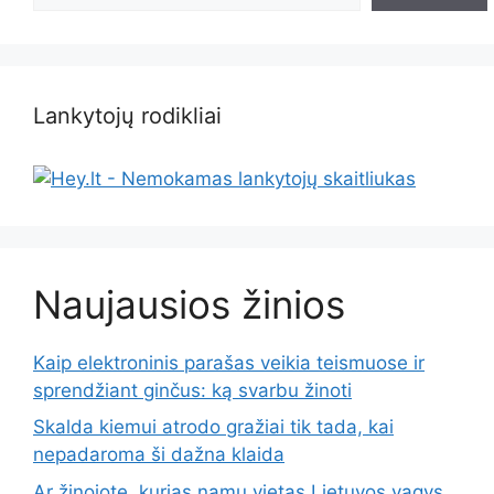
Lankytojų rodikliai
Naujausios žinios
Kaip elektroninis parašas veikia teismuose ir
sprendžiant ginčus: ką svarbu žinoti
Skalda kiemui atrodo gražiai tik tada, kai
nepadaroma ši dažna klaida
Ar žinojote, kurias namų vietas Lietuvos vagys