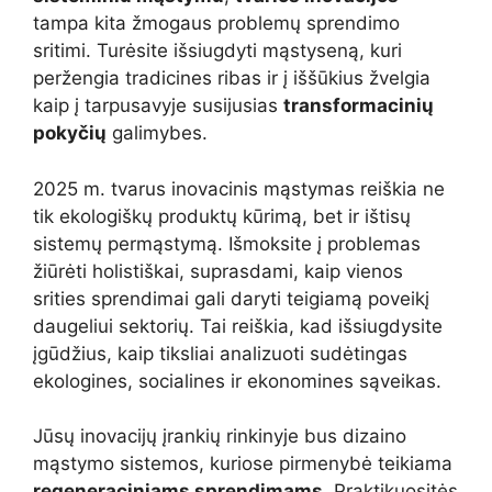
tampa kita žmogaus problemų sprendimo
sritimi. Turėsite išsiugdyti mąstyseną, kuri
peržengia tradicines ribas ir į iššūkius žvelgia
kaip į tarpusavyje susijusias
transformacinių
pokyčių
galimybes.
2025 m. tvarus inovacinis mąstymas reiškia ne
tik ekologiškų produktų kūrimą, bet ir ištisų
sistemų permąstymą. Išmoksite į problemas
žiūrėti holistiškai, suprasdami, kaip vienos
srities sprendimai gali daryti teigiamą poveikį
daugeliui sektorių. Tai reiškia, kad išsiugdysite
įgūdžius, kaip tiksliai analizuoti sudėtingas
ekologines, socialines ir ekonomines sąveikas.
Jūsų inovacijų įrankių rinkinyje bus dizaino
mąstymo sistemos, kuriose pirmenybė teikiama
regeneraciniams sprendimams
. Praktikuositės