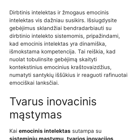
Dirbtinis intelektas ir žmogaus emocinis
intelektas vis dažniau susikirs. Išsiugdysite
gebėjimus sklandžiai bendradarbiauti su
dirbtinio intelekto sistemomis, pripažindami,
kad emocinis intelektas yra dinamiška,
išmokstama kompetencija. Tai reiškia, kad
nuolat tobulinsite gebėjimą skaityti
kontekstinius emocinius kraštovaizdžius,
numatyti santykių iššūkius ir reaguoti rafinuotai
emociškai lanksčiai.
Tvarus inovacinis
mąstymas
Kai
emocinis intelektas
sutampa su
sisteminiu mąstymu
,
tvarios inovacijos