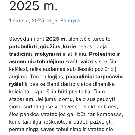
2025 m.
1 sausio, 2025
pagal
Palmyra
Stovėdami ant
2025 m.
slenksčio turėsite
patobulinti įgūdžius, kurie
neapsiriboja
tradiciniu mokymusi
ir atlikimu.
Profesinio ir
asmeninio tobulėjimo
kraštovaizdis sparčiai
keičiasi, reikalaudamas subtilesnio požiūrio į
augimą. Technologijos,
pasauliniai tarpusavio
ryšiai
ir besikeičianti darbo vietos dinamika
keičia tai, ką reiškia būti prisitaikančiam ir
atspariam. Jei jums įdomu, kaip susigaudyti
šiose sudėtingose vietovėse ir siekti sėkmės,
šios penkios strategijos gali būti tas kompasas,
kurio taip ilgai ieškojote, ir padėti pažvelgti į
permainingą savęs tobulinimo ir strateginio