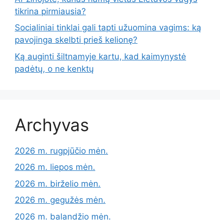
tikrina pirmiausia?
Socialiniai tinklai gali tapti užuomina vagims: ką
pavojinga skelbti prieš kelionę?
Ką auginti šiltnamyje kartu, kad kaimynystė
padėtų, o ne kenktų
Archyvas
2026 m. rugpjūčio mėn.
2026 m. liepos mėn.
2026 m. birželio mėn.
2026 m. gegužės mėn.
2026 m. balandžio mėn.