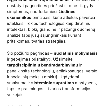
nustatyti pagrindines priežastis, o ne tik gydyti
simptomus, naudodamiesi
žiedinės
ekonomikos
principais, kurie atliekas paverčia
ištekliais. Tokios technologijos kaip dirbtinis
intelektas, blokų grandinė ir pažangi duomenų
analizė taps jūsų sąjungininkais kuriant
pritaikomas, tvarias strategijas.
Šio požiūrio pagrindas –
nuolatinis mokymasis
ir gebėjimas prisitaikyti. Užsiimsite
tarpdisciplininiu bendradarbiavimu
ir
panaikinsite technologijų, aplinkosaugos, verslo
ir socialinių mokslų atskirtį. Ugdydami
smalsumo ir
sisteminio supratimo
mąstyseną,
tapsite prasmingos ir tvarios transformacijos
veikėjais.