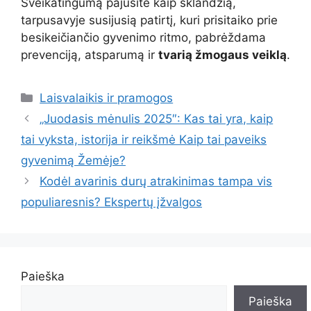
Sveikatingumą pajusite kaip sklandžią,
tarpusavyje susijusią patirtį, kuri prisitaiko prie
besikeičiančio gyvenimo ritmo, pabrėždama
prevenciją, atsparumą ir
tvarią žmogaus veiklą
.
Kategorijos
Laisvalaikis ir pramogos
„Juodasis mėnulis 2025″: Kas tai yra, kaip
tai vyksta, istorija ir reikšmė Kaip tai paveiks
gyvenimą Žemėje?
Kodėl avarinis durų atrakinimas tampa vis
populiaresnis? Ekspertų įžvalgos
Paieška
Paieška