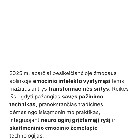
2025 m. sparčiai besikeičiančioje žmogaus
aplinkoje
emocinio intelekto vystymąsi
lems
mažiausiai trys
transformacinės sritys
. Reikės
išsiugdyti pažangias
savęs pažinimo
technikas,
pranokstančias tradicines
dėmesingo įsisąmoninimo praktikas,
integruojant
neurologinį grįžtamąjį ryšį
ir
skaitmeninio emocinio žemėlapio
technologijas.