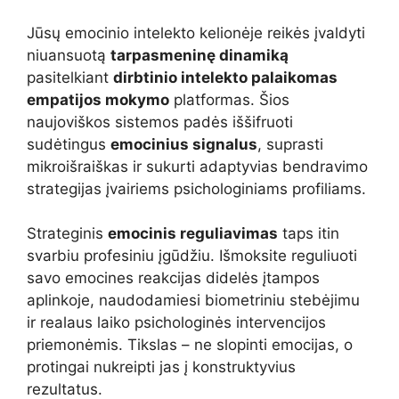
Jūsų emocinio intelekto kelionėje reikės įvaldyti
niuansuotą
tarpasmeninę dinamiką
pasitelkiant
dirbtinio intelekto palaikomas
empatijos mokymo
platformas. Šios
naujoviškos sistemos padės iššifruoti
sudėtingus
emocinius signalus
, suprasti
mikroišraiškas ir sukurti adaptyvias bendravimo
strategijas įvairiems psichologiniams profiliams.
Strateginis
emocinis reguliavimas
taps itin
svarbiu profesiniu įgūdžiu. Išmoksite reguliuoti
savo emocines reakcijas didelės įtampos
aplinkoje, naudodamiesi biometriniu stebėjimu
ir realaus laiko psichologinės intervencijos
priemonėmis. Tikslas – ne slopinti emocijas, o
protingai nukreipti jas į konstruktyvius
rezultatus.