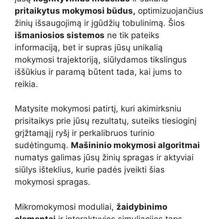
pritaikytus mokymosi būdus,
optimizuojančius
žinių išsaugojimą ir įgūdžių tobulinimą. Šios
išmaniosios sistemos
ne tik pateiks
informaciją, bet ir supras jūsų unikalią
mokymosi trajektoriją, siūlydamos tikslingus
iššūkius ir paramą būtent tada, kai jums to
reikia.
Matysite mokymosi patirtį, kuri akimirksniu
prisitaikys prie jūsų rezultatų, suteiks tiesioginį
grįžtamąjį ryšį ir perkalibruos turinio
sudėtingumą.
Mašininio mokymosi algoritmai
numatys galimas jūsų žinių spragas ir aktyviai
siūlys išteklius, kurie padės įveikti šias
mokymosi spragas.
Mikromokymosi moduliai,
žaidybinimo
elementai
ir interaktyvios simuliacijos taps