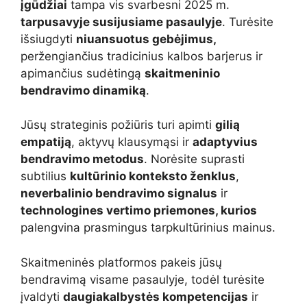
įgūdžiai
tampa vis svarbesni 2025 m.
tarpusavyje susijusiame pasaulyje
. Turėsite
išsiugdyti
niuansuotus gebėjimus,
peržengiančius tradicinius kalbos barjerus ir
apimančius sudėtingą
skaitmeninio
bendravimo dinamiką
.
Jūsų strateginis požiūris turi apimti
gilią
empatiją
, aktyvų klausymąsi ir
adaptyvius
bendravimo metodus
. Norėsite suprasti
subtilius
kultūrinio konteksto ženklus
,
neverbalinio bendravimo signalus
ir
technologines vertimo priemones, kurios
palengvina prasmingus tarpkultūrinius mainus.
Skaitmeninės platformos pakeis jūsų
bendravimą visame pasaulyje, todėl turėsite
įvaldyti
daugiakalbystės kompetencijas
ir