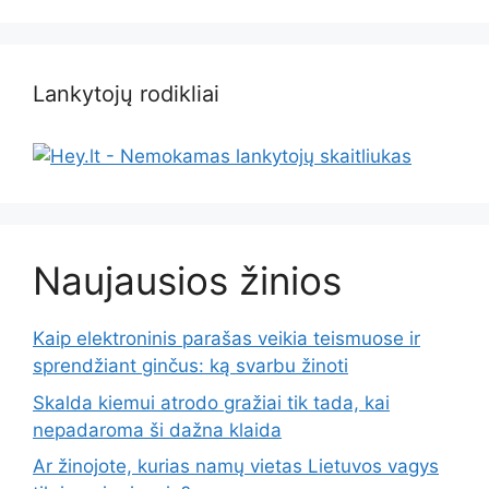
Lankytojų rodikliai
Naujausios žinios
Kaip elektroninis parašas veikia teismuose ir
sprendžiant ginčus: ką svarbu žinoti
Skalda kiemui atrodo gražiai tik tada, kai
nepadaroma ši dažna klaida
Ar žinojote, kurias namų vietas Lietuvos vagys