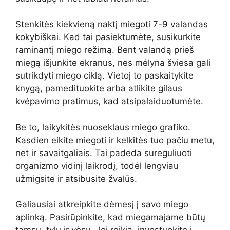
Stenkitės kiekvieną naktį miegoti 7-9 valandas
kokybiškai. Kad tai pasiektumėte, susikurkite
raminantį miego režimą. Bent valandą prieš
miegą išjunkite ekranus, nes mėlyna šviesa gali
sutrikdyti miego ciklą. Vietoj to paskaitykite
knygą, pamedituokite arba atlikite gilaus
kvėpavimo pratimus, kad atsipalaiduotumėte.
Be to, laikykitės nuoseklaus miego grafiko.
Kasdien eikite miegoti ir kelkitės tuo pačiu metu,
net ir savaitgaliais. Tai padeda sureguliuoti
organizmo vidinį laikrodį, todėl lengviau
užmigsite ir atsibusite žvalūs.
Galiausiai atkreipkite dėmesį į savo miego
aplinką. Pasirūpinkite, kad miegamajame būtų