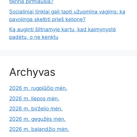
tikrina pirmiausia?
Socialiniai tinklai gali tapti užuomina vagims: ką
pavojinga skelbti prieš kelionę?
Ką auginti šiltnamyje kartu, kad kaimynystė
padėtų, o ne kenktų
Archyvas
2026 m. rugpjūčio mėn.
2026 m. liepos mėn.
2026 m. birželio mėn.
2026 m. gegužės mėn.
2026 m. balandžio mėn.