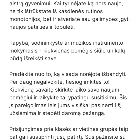
aistrą gyvenimui. Kai tyrinėjate ką nors naujo,
ne tik ištrūkstate iš kasdienės rutinos
monotonijos, bet ir atveriate sau galimybes įgyti
naujos patirties ir tobulėti.
Tapyba, sodininkystė ar muzikos instrumento
mokymasis – kiekvienas pomėgis siūlo unikalų
būdą išreikšti save.
Pradėkite nuo to, ką visada norėjote išbandyti.
Per daug negalvokite, tiesiog imkitės to!
Kiekvieną savaitę skirkite laiko savo naujam
pomėgiui ir laikykite tai ypatingu susitikimu. Šis
įsipareigojimas leis jums visiškai pasinerti į šį
užsiėmimą ir stebėti daromą pažangą.
Prisijungimas prie klasės ar vietinės grupės taip
pat gali sustiprinti jūsų patirtį. Susipažinsite su