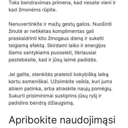
Toks bendravimas primena, kad nesate vieni ir
kad žmonėms rūpite.
Nenuvertinkite ir mažų gestų galios. Nuoširdi
žinutė ar netikėtas komplimentas gali
praskaidrinti kito žmogaus dieną ir sukelti
teigiamą efektą. Skirdami laiko ir energijos
šiems santykiams puoselėti, tikriausiai
pastebėsite, kad ir jūsų laimė padidės.
Jei galite, stenkitės praleisti kokybišką laiką
kartu asmeniškai. Užsiimkite veikla, kuri jums
abiem patinka, arba atraskite naujų pomėgių.
Sukurti prisiminimai sustiprins jūsų ryšį ir
padidins bendrą džiaugsmą.
Apribokite naudojimąsi