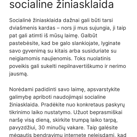
socialine žiniasklaida
Socialinė žiniasklaida dažnai gali būti tarsi
dviašmenis kardas – nors ji mus sujungia, ji taip
pat gali atimti iš mūsų laimę. Galbūt
pastebėsite, kad be galo slankiojate, lyginate
savo gyvenimą su kitais arba susiduriate su
neigiamomis naujienomis. Toks nuolatinis
poveikis gali sukelti nepilnavertiškumo ir nerimo
jausmą.
Norėdami padidinti savo laimę, apsvarstykite
galimybę apriboti naudojimąsi socialine
žiniasklaida. Pradėkite nuo konkretaus paskyrų
tikrinimo laiko nustatymo. Užuot beprasmiškai
naršę visą dieną, skirkite trumpą laiko tarpą,
pavyzdžiui, 30 minučių vakare. Taip galėsite
mėgautis bendravimu internete neleisdami, kad