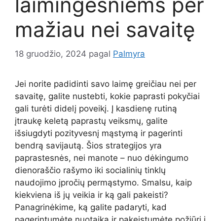
laimingesniems per
mažiau nei savaitę
18 gruodžio, 2024
pagal
Palmyra
Jei norite padidinti savo laimę greičiau nei per
savaitę, galite nustebti, kokie paprasti pokyčiai
gali turėti didelį poveikį. Į kasdienę rutiną
įtraukę keletą paprastų veiksmų, galite
išsiugdyti pozityvesnį mąstymą ir pagerinti
bendrą savijautą. Šios strategijos yra
paprastesnės, nei manote – nuo dėkingumo
dienoraščio rašymo iki socialinių tinklų
naudojimo įpročių permąstymo. Smalsu, kaip
kiekviena iš jų veikia ir ką gali pakeisti?
Panagrinėkime, ką galite padaryti, kad
pagerintumėte nuotaiką ir pakeistumėte požiūrį į