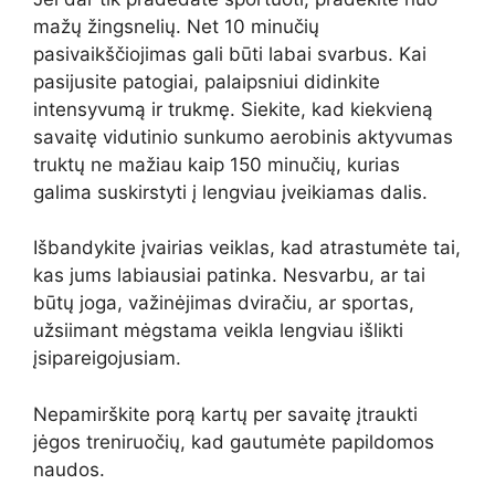
mažų žingsnelių. Net 10 minučių
pasivaikščiojimas gali būti labai svarbus. Kai
pasijusite patogiai, palaipsniui didinkite
intensyvumą ir trukmę. Siekite, kad kiekvieną
savaitę vidutinio sunkumo aerobinis aktyvumas
truktų ne mažiau kaip 150 minučių, kurias
galima suskirstyti į lengviau įveikiamas dalis.
Išbandykite įvairias veiklas, kad atrastumėte tai,
kas jums labiausiai patinka. Nesvarbu, ar tai
būtų joga, važinėjimas dviračiu, ar sportas,
užsiimant mėgstama veikla lengviau išlikti
įsipareigojusiam.
Nepamirškite porą kartų per savaitę įtraukti
jėgos treniruočių, kad gautumėte papildomos
naudos.