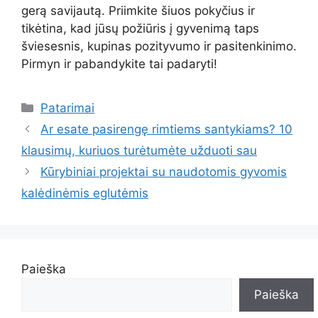
gerą savijautą. Priimkite šiuos pokyčius ir
tikėtina, kad jūsų požiūris į gyvenimą taps
šviesesnis, kupinas pozityvumo ir pasitenkinimo.
Pirmyn ir pabandykite tai padaryti!
Kategorijos
Patarimai
Ar esate pasirengę rimtiems santykiams? 10
klausimų, kuriuos turėtumėte užduoti sau
Kūrybiniai projektai su naudotomis gyvomis
kalėdinėmis eglutėmis
Paieška
Paieška