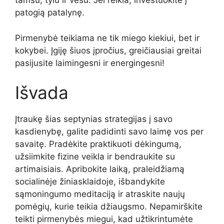
tamsu, tylu ir vėsu. Jei reikia, investuokite į
patogią patalynę.
Pirmenybė teikiama ne tik miego kiekiui, bet ir
kokybei. Įgiję šiuos įpročius, greičiausiai greitai
pasijusite laimingesni ir energingesni!
Išvada
Įtraukę šias septynias strategijas į savo
kasdienybę, galite padidinti savo laimę vos per
savaitę. Pradėkite praktikuoti dėkingumą,
užsiimkite fizine veikla ir bendraukite su
artimaisiais. Apribokite laiką, praleidžiamą
socialinėje žiniasklaidoje, išbandykite
sąmoningumo meditaciją ir atraskite naujų
pomėgių, kurie teikia džiaugsmo. Nepamirškite
teikti pirmenybės miegui, kad užtikrintumėte