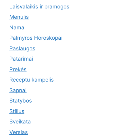
Laisvalaikis ir pramogos
Menulis
Namai
Palmyros Horoskopai
Paslaugos
Patarimai
Prekės
Receptu kampelis
Sapnai
Statybos
Stilius
Sveikata
Verslas