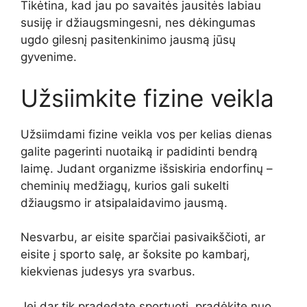
Tikėtina, kad jau po savaitės jausitės labiau
susiję ir džiaugsmingesni, nes dėkingumas
ugdo gilesnį pasitenkinimo jausmą jūsų
gyvenime.
Užsiimkite fizine veikla
Užsiimdami fizine veikla vos per kelias dienas
galite pagerinti nuotaiką ir padidinti bendrą
laimę. Judant organizme išsiskiria endorfinų –
cheminių medžiagų, kurios gali sukelti
džiaugsmo ir atsipalaidavimo jausmą.
Nesvarbu, ar eisite sparčiai pasivaikščioti, ar
eisite į sporto salę, ar šoksite po kambarį,
kiekvienas judesys yra svarbus.
Jei dar tik pradedate sportuoti, pradėkite nuo