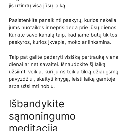
jis užimtų visą jūsų laiką.
Pasistenkite panaikinti paskyrų, kurios nekelia
jums nuotaikos ir neprisideda prie jūsų dienos.
Kurkite savo kanalą taip, kad jame būtų tik tos
paskyros, kurios įkvepia, moko ar linksmina.
Taip pat galite padaryti visišką pertrauką vienai
dienai ar net savaitei. Išnaudokite šį laiką
užsiimti veikla, kuri jums teikia tikrą džiaugsmą,
pavyzdžiui, skaityti knygą, leisti laiką gamtoje
arba užsiimti hobiu.
Išbandykite
sąmoningumo
meditaciją