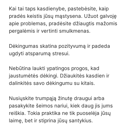
Kai tai taps kasdienybe, pastebėsite, kaip
pradės keistis jūsų mąstysena. Užuot galvoję
apie problemas, pradėsite džiaugtis mažomis
pergalėmis ir vertinti smulkmenas.
Dėkingumas skatina pozityvumą ir padeda
ugdyti atsparumą stresui.
Nebūtina laukti ypatingos progos, kad
jaustumėtės dėkingi. Džiaukitės kasdien ir
dalinkitės savo dėkingumu su kitais.
Nusiųskite trumpąją žinutę draugui arba
pasakykite šeimos nariui, kiek daug jis jums
reiškia. Tokia praktika ne tik puoselėja jūsų
laimę, bet ir stiprina jūsų santykius.