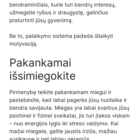
bendraminčiais, kurie turi bendrų interesų,
užmegsite ryšius ir draugystę, galinčius
praturtinti jūsų gyvenimą.
Be to, palaikymo sistema padeda išlaikyti
motyvaciją.
Pakankamai
išsimiegokite
Pirmenybę teikite pakankamam miegui ir
pastebėsite, kad labai pagerės jūsų nuotaika ir
bendra savijauta. Miegas yra labai svarbus jūsų
psichinei ir fizinei sveikatai, jis turi įtakos viskam
– nuo energijos lygio iki streso valdymo. Kai
mažai miegate, galite jaustis irzlūs, mažiau
susikaupę ir net labiau neramūs.