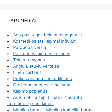
PARTNERIAI
Seo paslaugos beklamosnegerai.lt
Kosmetikos atsiliepimai Influx.lt
Parduoda verslą
Paskutinės minutės kelionės
Tekstų rašymas
Anglu Lietuviu vertejas
Linen curtains
Prekės mamoms ir kūdikiams
Grožio priemonės ir mokymai
Kepimo popierius
Automobiliu supirkimas - Naudotų
automobilių supirkimas
Mobilus baras - Mobilus kokteilių baras -