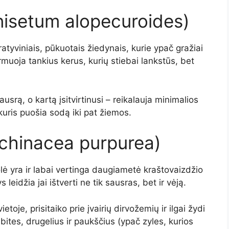
nisetum alopecuroides)
ratyviniais, pūkuotais žiedynais, kurie ypač gražiai
muoja tankius kerus, kurių stiebai lankstūs, bet
sausrą, o kartą įsitvirtinusi – reikalauja minimalios
 kuris puošia sodą iki pat žiemos.
Echinacea purpurea)
lė yra ir labai vertinga daugiametė kraštovaizdžio
s leidžia jai ištverti ne tik sausras, bet ir vėją.
oje, prisitaiko prie įvairių dirvožemių ir ilgai žydi
a bites, drugelius ir paukščius (ypač zyles, kurios