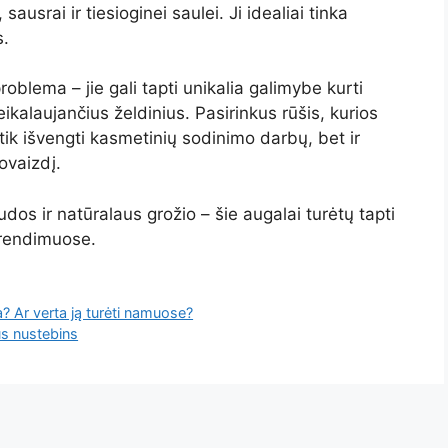
sausrai ir tiesioginei saulei. Ji idealiai tinka
s.
 problema – jie gali tapti unikalia galimybe kurti
ikalaujančius želdinius. Pasirinkus rūšis, kurios
e tik išvengti kasmetinių sodinimo darbų, bet ir
tovaizdį.
dos ir natūralaus grožio – šie augalai turėtų tapti
prendimuose.
ia? Ar verta ją turėti namuose?
us nustebins