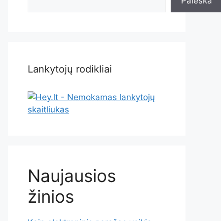
Paieška
Lankytojų rodikliai
Naujausios
žinios