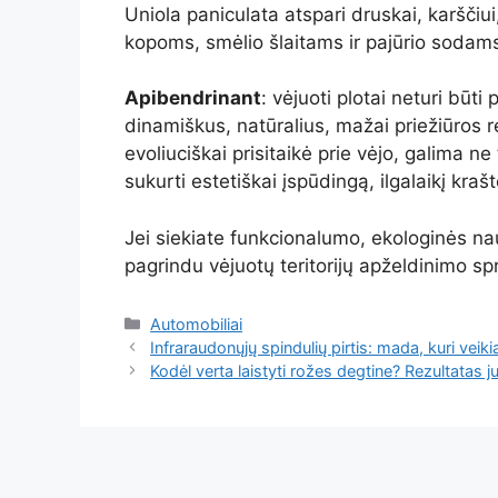
Uniola paniculata atspari druskai, karščiui, 
kopoms, smėlio šlaitams ir pajūrio sodam
Apibendrinant
: vėjuoti plotai neturi būti
dinamiškus, natūralius, mažai priežiūros re
evoliuciškai prisitaikė prie vėjo, galima n
sukurti estetiškai įspūdingą, ilgalaikį kraš
Jei siekiate funkcionalumo, ekologinės nau
pagrindu vėjuotų teritorijų apželdinimo s
Kategorijos
Automobiliai
Infraraudonųjų spindulių pirtis: mada, kuri veik
Kodėl verta laistyti rožes degtine? Rezultatas j