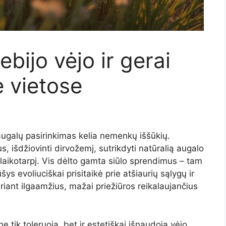
ebijo vėjo ir gerai
e vietose
augalų pasirinkimas kelia nemenkų iššūkių.
bus, išdžiovinti dirvožemį, sutrikdyti natūralią augalo
s laikotarpį. Vis dėlto gamta siūlo sprendimus – tam
ys evoliuciškai prisitaikė prie atšiaurių sąlygų ir
riant ilgaamžius, mažai priežiūros reikalaujančius
e tik toleruoja, bet ir estetiškai išnaudoja vėjo