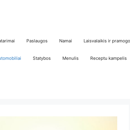
atarimai
Paslaugos
Namai
Laisvalaikis ir pramog
utomobiliai
Statybos
Menulis
Receptu kampelis