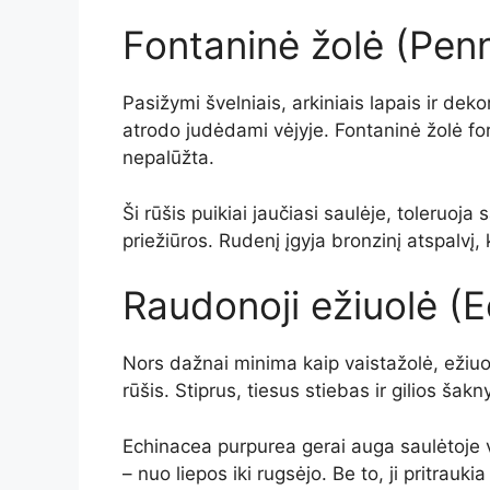
Fontaninė žolė (Pen
Pasižymi švelniais, arkiniais lapais ir deko
atrodo judėdami vėjyje. Fontaninė žolė for
nepalūžta.
Ši rūšis puikiai jaučiasi saulėje, toleruoja 
priežiūros. Rudenį įgyja bronzinį atspalvį,
Raudonoji ežiuolė (
Nors dažnai minima kaip vaistažolė, ežiuo
rūšis. Stiprus, tiesus stiebas ir gilios šakny
Echinacea purpurea gerai auga saulėtoje viet
– nuo liepos iki rugsėjo. Be to, ji pritrauki