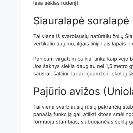
lesa sėklas rudenį).
Siauralapė soralapė
Tai viena iš svarbiausių natūralių žolių Ši
vertikaliu augimu, ilgais linijiniais lapais i
Panicum virgatum puikiai tinka kaip vėjo b
Jos šaknys siekia daugiau nei 1,5 metro gyl
sausrai, šalčiui, labai ilgaamžė ir ekologiš
Pajūrio avižos (Uniol
Tai viena svarbiausių rūšių pakrančių stabi
panašią funkciją gali atlikti kitose smėlin
formuoja stambias, siūbuojančias sėklų gal