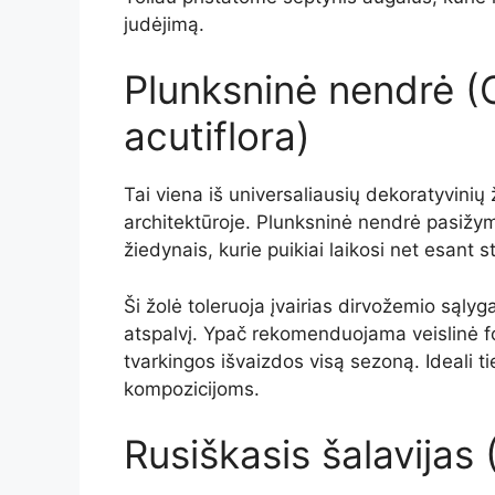
judėjimą.
Plunksninė nendrė (
acutiflora)
Tai viena iš universaliausių dekoratyvinių
architektūroje. Plunksninė nendrė pasižymi 
žiedynais, kurie puikiai laikosi net esant s
Ši žolė toleruoja įvairias dirvožemio sąlyga
atspalvį. Ypač rekomenduojama veislinė for
tvarkingos išvaizdos visą sezoną. Ideali t
kompozicijoms.
Rusiškasis šalavijas (