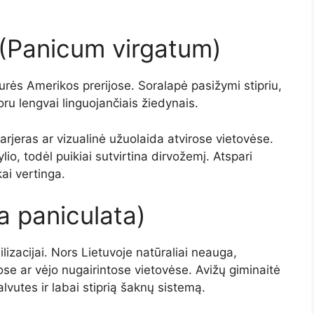
 (Panicum virgatum)
aurės Amerikos prerijose. Soralapė pasižymi stipriu,
r oru lengvai linguojančiais žiedynais.
arjeras ar vizualinė užuolaida atvirose vietovėse.
io, todėl puikiai sutvirtina dirvožemį. Atspari
kai vertinga.
a paniculata)
lizacijai. Nors Lietuvoje natūraliai neauga,
gose ar vėjo nugairintose vietovėse. Avižų giminaitė
vutes ir labai stiprią šaknų sistemą.