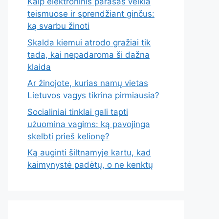
Kaip elektroninis parašas veikia
teismuose ir sprendžiant ginčus:
ką svarbu žinoti
Skalda kiemui atrodo gražiai tik
tada, kai nepadaroma ši dažna
klaida
Ar žinojote, kurias namų vietas
Lietuvos vagys tikrina pirmiausia?
Socialiniai tinklai gali tapti
užuomina vagims: ką pavojinga
skelbti prieš kelionę?
Ką auginti šiltnamyje kartu, kad
kaimynystė padėtų, o ne kenktų