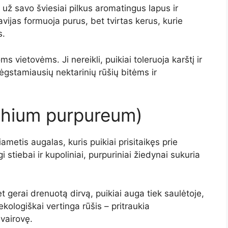
už savo šviesiai pilkus aromatingus lapus ir
ijas formuoja purus, bet tvirtas kerus, kurie
s.
vietovėms. Ji nereikli, puikiai toleruoja karštį ir
mėgstamiausių nektarinių rūšių bitėms ir
chium purpureum)
metis augalas, kuris puikiai prisitaikęs prie
i stiebai ir kupoliniai, purpuriniai žiedynai sukuria
erai drenuotą dirvą, puikiai auga tiek saulėtoje,
 ekologiškai vertinga rūšis – pritraukia
įvairovę.