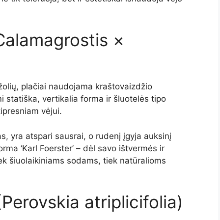
Calamagrostis ×
 žolių, plačiai naudojama kraštovaizdžio
statiška, vertikalia forma ir šluotelės tipo
tipresniam vėjui.
s, yra atspari sausrai, o rudenį įgyja auksinį
ma ‘Karl Foerster’ – dėl savo ištvermės ir
iek šiuolaikiniams sodams, tiek natūralioms
Perovskia atriplicifolia)