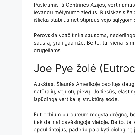
Puskrūmis iš Centrinės Azijos, vertinamas 
levandų mėlynumo žiedus. Rusiškasis šalav
išlieka stabilūs net stipraus vėjo sąlygomi
Perovskia ypač tinka sausoms, nederlingoms 
sausrą, yra ilgaamžė. Be to, tai viena iš 
drugeliams.
Joe Pye žolė (Eutro
Aukštas, Šiaurės Amerikoje paplitęs daugia
natūralių, vėjuotų pievų. Jo tiesūs, elasting
įspūdingą vertikalią struktūrą sode.
Eutrochium purpureum mėgsta drėgną, bet g
tiek dalinai pavėsingoje vietoje. Be to, tai
apdulkintojus, padeda palaikyti biologinę 