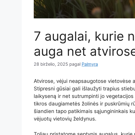
7 augalai, kurie n
auga net atviros
28 birželio, 2025
pagal
Palmyra
Atvirose, vėjui neapsaugotose vietovėse 
Stipresni gūsiai gali išlaužyti trapius stie
laikyseną ir net sutrumpinti jo vegetacijo
tikros daugiametės žolinės ir puskrūmių rūš
šiandien tapo patikimais sąjungininkais ku
vėjuotų vietovių želdynus.
Toliau pristatome septynis augalus, kurie n