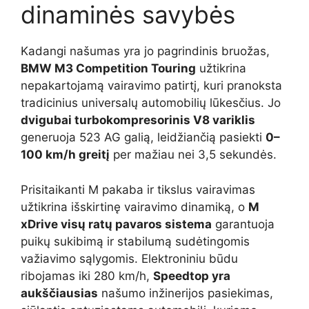
dinaminės savybės
Kadangi našumas yra jo pagrindinis bruožas,
BMW M3 Competition Touring
užtikrina
nepakartojamą vairavimo patirtį, kuri pranoksta
tradicinius universalų automobilių lūkesčius. Jo
dvigubai turbokompresorinis V8 variklis
generuoja 523 AG galią, leidžiančią pasiekti
0–
100 km/h greitį
per mažiau nei 3,5 sekundės.
Prisitaikanti M pakaba ir tikslus vairavimas
užtikrina išskirtinę vairavimo dinamiką, o
M
xDrive visų ratų pavaros sistema
garantuoja
puikų sukibimą ir stabilumą sudėtingomis
važiavimo sąlygomis. Elektroniniu būdu
ribojamas iki 280 km/h,
Speedtop yra
aukščiausias
našumo inžinerijos pasiekimas,