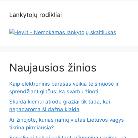
Lankytojų rodikliai
Naujausios žinios
Kaip elektroninis parašas veikia teismuose ir
sprendžiant ginčus: ką svarbu žinoti
Skalda kiemui atrodo gražiai tik tada, kai
nepadaroma ši dažna klaida
Ar žinojote, kurias namų vietas Lietuvos vagys
tikrina pirmiausia?
Socialiniai tinklai gali tapti užuomina vagims: ką