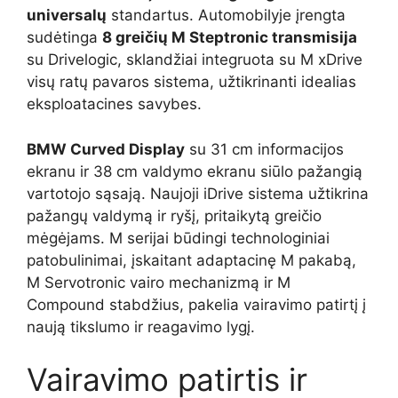
universalų
standartus. Automobilyje įrengta
sudėtinga
8 greičių M Steptronic transmisija
su Drivelogic, sklandžiai integruota su M xDrive
visų ratų pavaros sistema, užtikrinanti idealias
eksploatacines savybes.
BMW Curved Display
su 31 cm informacijos
ekranu ir 38 cm valdymo ekranu siūlo pažangią
vartotojo sąsają. Naujoji iDrive sistema užtikrina
pažangų valdymą ir ryšį, pritaikytą greičio
mėgėjams. M serijai būdingi technologiniai
patobulinimai, įskaitant adaptacinę M pakabą,
M Servotronic vairo mechanizmą ir M
Compound stabdžius, pakelia vairavimo patirtį į
naują tikslumo ir reagavimo lygį.
Vairavimo patirtis ir