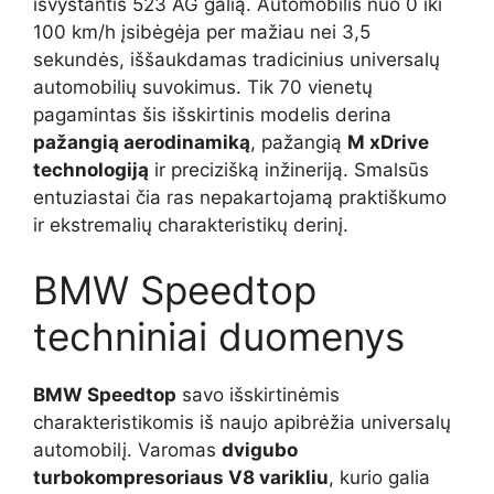
išvystantis 523 AG galią. Automobilis nuo 0 iki
100 km/h įsibėgėja per mažiau nei 3,5
sekundės, iššaukdamas tradicinius universalų
automobilių suvokimus. Tik 70 vienetų
pagamintas šis išskirtinis modelis derina
pažangią aerodinamiką
, pažangią
M xDrive
technologiją
ir precizišką inžineriją. Smalsūs
entuziastai čia ras nepakartojamą praktiškumo
ir ekstremalių charakteristikų derinį.
BMW Speedtop
techniniai duomenys
BMW Speedtop
savo išskirtinėmis
charakteristikomis iš naujo apibrėžia universalų
automobilį. Varomas
dvigubo
turbokompresoriaus V8 varikliu
, kurio galia