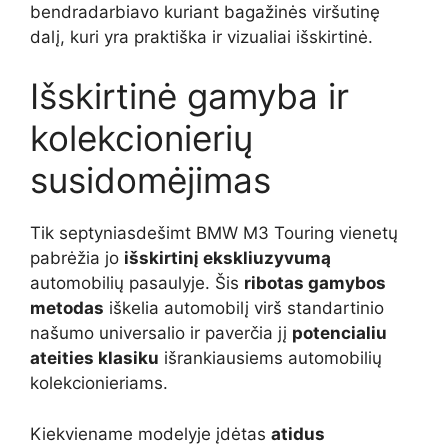
bendradarbiavo kuriant bagažinės viršutinę
dalį, kuri yra praktiška ir vizualiai išskirtinė.
Išskirtinė gamyba ir
kolekcionierių
susidomėjimas
Tik septyniasdešimt BMW M3 Touring vienetų
pabrėžia jo
išskirtinį ekskliuzyvumą
automobilių pasaulyje. Šis
ribotas gamybos
metodas
iškelia automobilį virš standartinio
našumo universalio ir paverčia jį
potencialiu
ateities klasiku
išrankiausiems automobilių
kolekcionieriams.
Kiekviename modelyje įdėtas
atidus