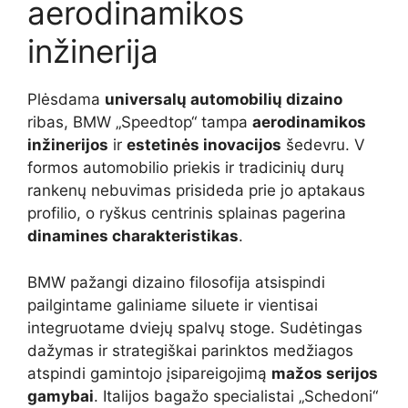
aerodinamikos
inžinerija
Plėsdama
universalų automobilių dizaino
ribas, BMW „Speedtop“ tampa
aerodinamikos
inžinerijos
ir
estetinės inovacijos
šedevru. V
formos automobilio priekis ir tradicinių durų
rankenų nebuvimas prisideda prie jo aptakaus
profilio, o ryškus centrinis splainas pagerina
dinamines charakteristikas
.
BMW pažangi dizaino filosofija atsispindi
pailgintame galiniame siluete ir vientisai
integruotame dviejų spalvų stoge. Sudėtingas
dažymas ir strategiškai parinktos medžiagos
atspindi gamintojo įsipareigojimą
mažos serijos
gamybai
. Italijos bagažo specialistai „Schedoni“