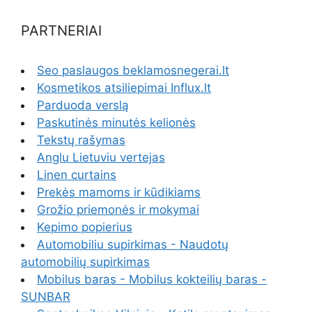
PARTNERIAI
Seo paslaugos beklamosnegerai.lt
Kosmetikos atsiliepimai Influx.lt
Parduoda verslą
Paskutinės minutės kelionės
Tekstų rašymas
Anglu Lietuviu vertejas
Linen curtains
Prekės mamoms ir kūdikiams
Grožio priemonės ir mokymai
Kepimo popierius
Automobiliu supirkimas - Naudotų
automobilių supirkimas
Mobilus baras - Mobilus kokteilių baras -
SUNBAR