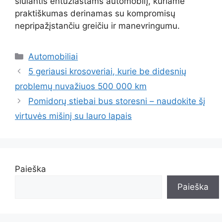
siūlantis entuziastams automobilį, kuriame
praktiškumas derinamas su kompromisų
nepripažįstančiu greičiu ir manevringumu.
Kategorijos
Automobiliai
5 geriausi krosoveriai, kurie be didesnių
problemų nuvažiuos 500 000 km
Pomidorų stiebai bus storesni – naudokite šį
virtuvės mišinį su lauro lapais
Paieška
Paieška