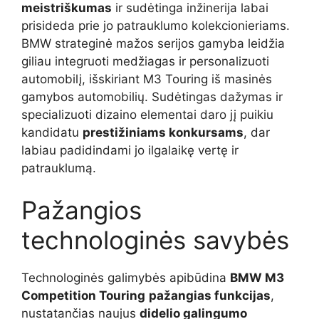
meistriškumas
ir sudėtinga inžinerija labai
prisideda prie jo patrauklumo kolekcionieriams.
BMW strateginė mažos serijos gamyba leidžia
giliau integruoti medžiagas ir personalizuoti
automobilį, išskiriant M3 Touring iš masinės
gamybos automobilių. Sudėtingas dažymas ir
specializuoti dizaino elementai daro jį puikiu
kandidatu
prestižiniams konkursams
, dar
labiau padidindami jo ilgalaikę vertę ir
patrauklumą.
Pažangios
technologinės savybės
Technologinės galimybės apibūdina
BMW M3
Competition Touring
pažangias funkcijas
,
nustatančias naujus
didelio galingumo