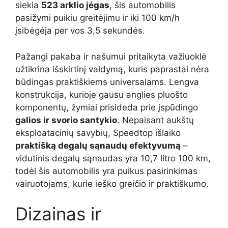
siekia
523 arklio jėgas
, šis automobilis
pasižymi puikiu greitėjimu ir iki 100 km/h
įsibėgėja per vos 3,5 sekundės.
Pažangi pakaba ir našumui pritaikyta važiuoklė
užtikrina išskirtinį valdymą, kuris paprastai nėra
būdingas praktiškiems universalams. Lengva
konstrukcija, kurioje gausu anglies pluošto
komponentų, žymiai prisideda prie įspūdingo
galios ir svorio santykio
. Nepaisant aukštų
eksploatacinių savybių, Speedtop išlaiko
praktišką degalų sąnaudų efektyvumą
–
vidutinis degalų sąnaudas yra 10,7 litro 100 km,
todėl šis automobilis yra puikus pasirinkimas
vairuotojams, kurie ieško greičio ir praktiškumo.
Dizainas ir