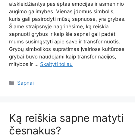
atskleidžiantys paslėptas emocijas ir asmeninio
augimo galimybes. Vienas įdomus simbolis,
kuris gali pasirodyti mūsų sapnuose, yra grybas.
Šiame straipsnyje nagrinėsime, ką reiškia
sapnuoti grybus ir kaip šie sapnai gali padėti
mums susimąstyti apie save ir transformuotis.
Grybų simbolikos supratimas Įvairiose kultūrose
grybai buvo naudojami kaip transformacijos,
mitybos ir …
Skaityti toliau
Kategorijos
Sapnai
Ką reiškia sapne matyti
česnakus?