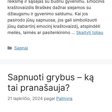
reikšmę ir sąsajas su budriu gyvenimu. Emocinis
kraštovaizdis Braškės dažnai siejamos su
džiaugsmu ir gyvenimo saldumu. Kai jos
pasirodo jūsų sapnuose, jos gali simbolizuoti
jūsų dabartinį emocinį kraštovaizdį, atspindėti
meilės, laimės ar pasitenkinimo …
Skaityti toliau
Kategorijos
Sapnai
Sapnuoti grybus – ką
tai pranašauja?
21 lapkričio, 2024
pagal
Palmyra