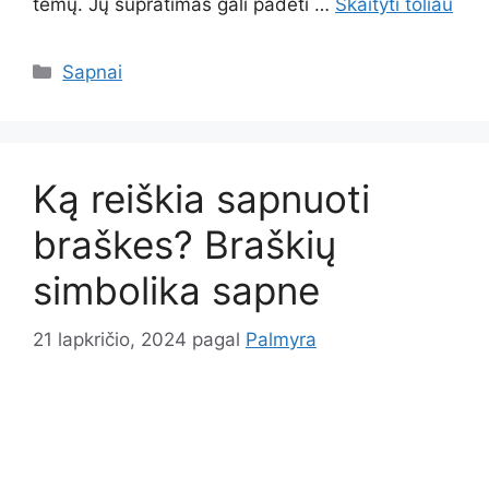
temų. Jų supratimas gali padėti …
Skaityti toliau
Kategorijos
Sapnai
Ką reiškia sapnuoti
braškes? Braškių
simbolika sapne
21 lapkričio, 2024
pagal
Palmyra