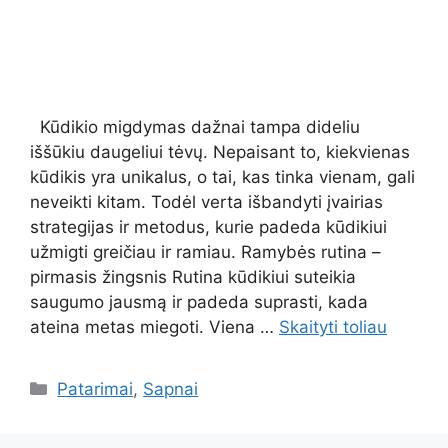
Kūdikio migdymas dažnai tampa dideliu
iššūkiu daugeliui tėvų. Nepaisant to, kiekvienas
kūdikis yra unikalus, o tai, kas tinka vienam, gali
neveikti kitam. Todėl verta išbandyti įvairias
strategijas ir metodus, kurie padeda kūdikiui
užmigti greičiau ir ramiau. Ramybės rutina –
pirmasis žingsnis Rutina kūdikiui suteikia
saugumo jausmą ir padeda suprasti, kada
ateina metas miegoti. Viena …
Skaityti toliau
Kategorijos
Patarimai
,
Sapnai