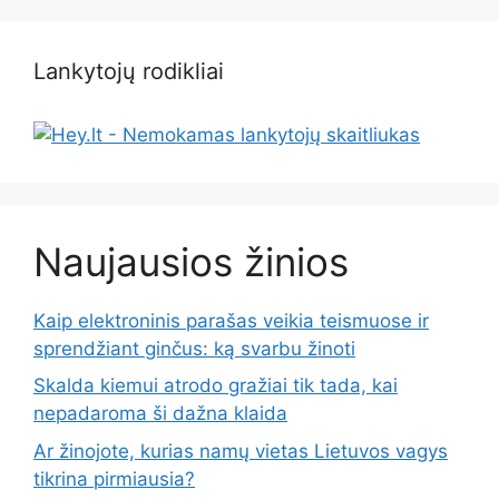
Lankytojų rodikliai
Naujausios žinios
Kaip elektroninis parašas veikia teismuose ir
sprendžiant ginčus: ką svarbu žinoti
Skalda kiemui atrodo gražiai tik tada, kai
nepadaroma ši dažna klaida
Ar žinojote, kurias namų vietas Lietuvos vagys
tikrina pirmiausia?