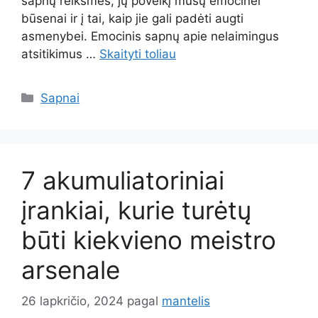
sapnų reikšmes, jų poveikį mūsų emocinei
būsenai ir į tai, kaip jie gali padėti augti
asmenybei. Emocinis sapnų apie nelaimingus
atsitikimus …
Skaityti toliau
Kategorijos
Sapnai
7 akumuliatoriniai
įrankiai, kurie turėtų
būti kiekvieno meistro
arsenale
26 lapkričio, 2024
pagal
mantelis