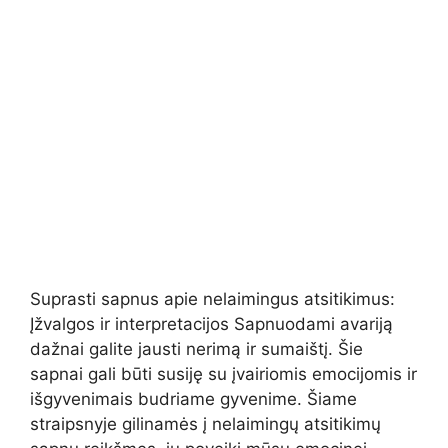
Suprasti sapnus apie nelaimingus atsitikimus:
Įžvalgos ir interpretacijos Sapnuodami avariją
dažnai galite jausti nerimą ir sumaištį. Šie
sapnai gali būti susiję su įvairiomis emocijomis ir
išgyvenimais budriame gyvenime. Šiame
straipsnyje gilinamės į nelaimingų atsitikimų