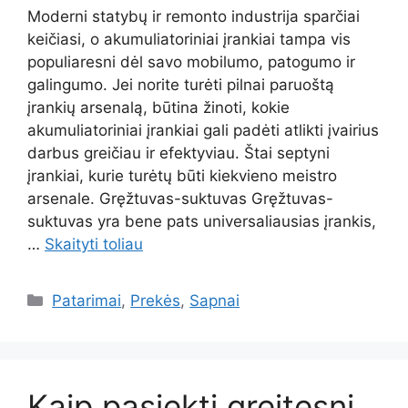
Moderni statybų ir remonto industrija sparčiai
keičiasi, o akumuliatoriniai įrankiai tampa vis
populiaresni dėl savo mobilumo, patogumo ir
galingumo. Jei norite turėti pilnai paruoštą
įrankių arsenalą, būtina žinoti, kokie
akumuliatoriniai įrankiai gali padėti atlikti įvairius
darbus greičiau ir efektyviau. Štai septyni
įrankiai, kurie turėtų būti kiekvieno meistro
arsenale. Gręžtuvas-suktuvas Gręžtuvas-
suktuvas yra bene pats universaliausias įrankis,
…
Skaityti toliau
Kategorijos
Patarimai
,
Prekės
,
Sapnai
Kaip pasiekti greitesnį