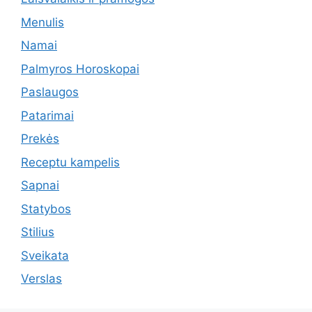
Menulis
Namai
Palmyros Horoskopai
Paslaugos
Patarimai
Prekės
Receptu kampelis
Sapnai
Statybos
Stilius
Sveikata
Verslas