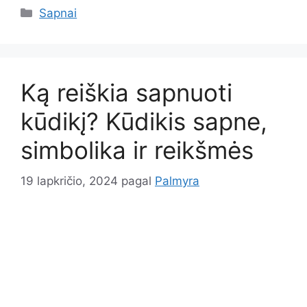
Kategorijos
Sapnai
Ką reiškia sapnuoti
kūdikį? Kūdikis sapne,
simbolika ir reikšmės
19 lapkričio, 2024
pagal
Palmyra