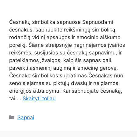
Česnakų simbolika sapnuose Sapnuodami
česnakus, sapnuokite reikšmingą simboliką,
rodančią vidinį apsaugos ir emocinio aiškumo
poreikį. Šiame straipsnyje nagrinėjamos įvairios
reikšmės, susijusios su česnakų sapnavimu, ir
pateikiamos įžvalgos, kaip šis sapnas gali
paveikti asmeninį augimą ir emocinę gerovę.
Česnako simbolikos supratimas Česnakas nuo
seno siejamas su piktųjų dvasių ir neigiamos
energijos atbaidymu. Kai sapnuojate česnaką,
tai …
Skaityti toliau
Kategorijos
Sapnai