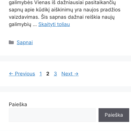
galimybės Vienas iš dažniausiai pasitaikančių
sapnų apie kūdikį aiškinimų yra naujos pradžios
vaizdavimas. Šis sapnas dažnai reiškia naujų
galimybių …
Skaityti toliau
Kategorijos
Sapnai
Page
Page
Page
←
Previous
1
2
3
Next
→
Paieška
Paieška