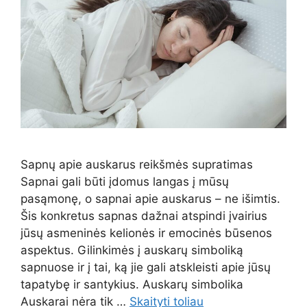
Sapnų apie auskarus reikšmės supratimas
Sapnai gali būti įdomus langas į mūsų
pasąmonę, o sapnai apie auskarus – ne išimtis.
Šis konkretus sapnas dažnai atspindi įvairius
jūsų asmeninės kelionės ir emocinės būsenos
aspektus. Gilinkimės į auskarų simboliką
sapnuose ir į tai, ką jie gali atskleisti apie jūsų
tapatybę ir santykius. Auskarų simbolika
Auskarai nėra tik …
Skaityti toliau