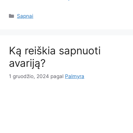
Kategorijos
Sapnai
Ką reiškia sapnuoti
avariją?
1 gruodžio, 2024
pagal
Palmyra