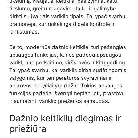
tikslumą. Naujausi keitikliai pasižymi aukštu
tikslumu, greitu reagavimo laiku ir galimybe
dirbti su įvairiais variklio tipais. Tai ypač svarbu
pramonėje, kur reikalinga didelė kontrolė ir
lankstumas.
Be to, modernūs dažnio keitikliai turi pažangias
apsaugos funkcijas, kurios padeda apsaugoti
variklį nuo perkaitimo, viršsrovės ir kitų gedimų.
Tai ypač svarbu, kai variklis dirba sudėtingomis
sąlygomis, kur temperatūros svyravimai ir
apkrovos pokyčiai yra dažni. Tokios apsaugos
funkcijos padeda išvengti neplanuotų prastovų
ir sumažinti variklio priežiūros sąnaudas.
Dažnio keitiklių diegimas ir
priežiūra