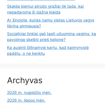
Skalda kiemui atrodo gražiai tik tada, kai
nepadaroma ši dažna klaida
Ar žinojote, kurias namų vietas Lietuvos vagys
tikrina pirmiausia?
Socialiniai tinklai gali tapti užuomina vagims: ką
pavojinga skelbti prieš kelionę?
Ką auginti šiltnamyje kartu, kad kaimynystė
padėtų, o ne kenktų
Archyvas
2026 m. rugpjūčio mėn.
2026 m. liepos mėn.