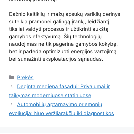
Dažnio keitiklių ir mažų apsukų variklių derinys
suteikia pramonei galingą įrankį, leidžiantį
tiksliai valdyti procesus ir užtikrinti aukštą
gamybos efektyvumą. Šių technologijų
naudojimas ne tik pagerina gamybos kokybę,
bet ir padeda optimizuoti energijos vartojimą
bei sumažinti eksploatacijos sąnaudas.
Kategorijos
Prekės
Deginta mediena fasadui: Privalumai ir
taikymas moderniuose statiniuose
Automobilių aptarnavimo priemonių
evoliucija: Nuo veržliarakčių iki diagnostikos