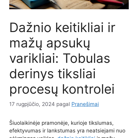
Dažnio keitikliai ir
mažų apsukų
varikliai: Tobulas
derinys tiksliai
procesų kontrolei
17 rugpjūčio, 2024
pagal
Pranešimai
Šiuolaikinėje pramonėje, kurioje tikslumas,
efektyvumas ir lankstumas yra neatsiejami nuo