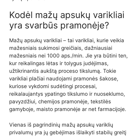
Kodėl mažų apsukų varikliai
yra svarbūs pramonėje?
Mažų apsukų varikliai – tai varikliai, kurie veikia
mažesniais sukimosi greičiais, dažniausiai
mažesniais nei 1000 aps./min. Jie yra būtini ten,
kur reikalingas lėtas ir tolygus judėjimas,
užtikrinantis aukštą proceso tikslumą. Tokie
varikliai plačiai naudojami pramonės šakose,
kuriose vykdomi sudėtingi procesai,
reikalaujantys ypatingo tikslumo ir nuoseklumo,
pavyzdžiui, chemijos pramonėje, tekstilės
gamyboje, maisto pramonėje ar net farmacijoje.
Vienas iš pagrindinių mažų apsukų variklių
privalumų yra jų gebėjimas išlaikyti stabilų greitį