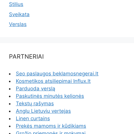
Stilius
Sveikata
Verslas
PARTNERIAI
Seo paslaugos beklamosnegerai.lt
Kosmetikos atsiliepimai Influx.lt
Parduoda verslą
Paskutinės minutės kelionės
Tekstų rašymas
Anglu Lietuviu vertejas
Linen curtains
Prekės mamoms ir kūdikiams
Grožio priemonės ir mokymai