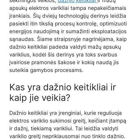
sėkmingos veiklos,
dažnio keitikliai
ir mažų
apsukų elektros varikliai tampa nepakeičiamais
įrankiais. Šių dviejų technologijų derinys leidžia
pasiekti itin tikslią procesų kontrolę, optimizuoti
energijos naudojimą ir sumažinti eksploatacijos
sąnaudas. Šiame straipsnyje nagrinėjama, kaip
dažnio keitikliai padeda valdyti mažų apsukų
variklius, kodėl šis derinys yra toks svarbus
įvairiose pramonės šakose ir kokią naudą jis
suteikia gamybos procesams.
Kas yra dažnio keitikliai ir
kaip jie veikia?
Dažnio keitikliai yra įrenginiai, kurie reguliuoja
elektros variklio sukimosi greitį, keičiant įtampą
ir dažnį, tiekiamą varikliui. Tai leidžia valdyti
variklio greitį nepriklausomai nuo tinklo dažnio.