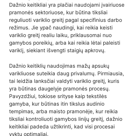
Dažnio keitikliai yra plačiai naudojami įvairiuose
pramonės sektoriuose, kur būtina tiksliai
reguliuoti variklio greitį pagal specifinius darbo
režimus. Jie ypač naudingi, kai reikia keisti
variklio greitį realiu laiku, priklausomai nuo
gamybos poreikių, arba kai reikia lėtai paleisti
variklį, siekiant išvengti staigių apkrovų.
Dažnio keitiklių naudojimas mažų apsukų
varikliuose suteikia daug privalumų. Pirmiausia,
tai leidžia lanksčiai valdyti variklio greitį, kuris
yra būtinas daugelyje pramonės procesų.
Pavyzdžiui, tokiose srityse kaip tekstilės
gamyba, kur būtinas itin tikslus audinio
tempimas, arba maisto pramonėje, kur reikia
tiksliai kontroliuoti gamybos linijų greitį, dažnio
keitikliai padeda užtikrinti, kad visi procesai
vyktų optimaliai.