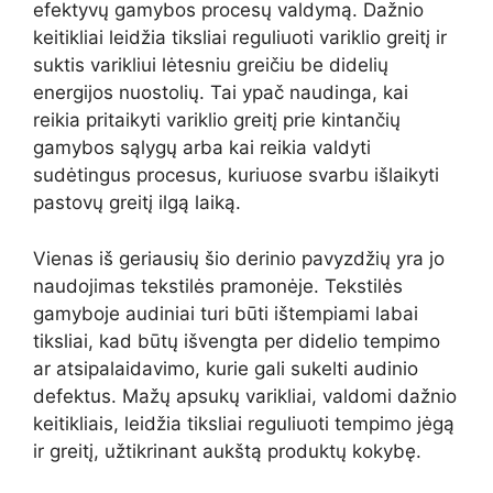
efektyvų gamybos procesų valdymą. Dažnio
keitikliai leidžia tiksliai reguliuoti variklio greitį ir
suktis varikliui lėtesniu greičiu be didelių
energijos nuostolių. Tai ypač naudinga, kai
reikia pritaikyti variklio greitį prie kintančių
gamybos sąlygų arba kai reikia valdyti
sudėtingus procesus, kuriuose svarbu išlaikyti
pastovų greitį ilgą laiką.
Vienas iš geriausių šio derinio pavyzdžių yra jo
naudojimas tekstilės pramonėje. Tekstilės
gamyboje audiniai turi būti ištempiami labai
tiksliai, kad būtų išvengta per didelio tempimo
ar atsipalaidavimo, kurie gali sukelti audinio
defektus. Mažų apsukų varikliai, valdomi dažnio
keitikliais, leidžia tiksliai reguliuoti tempimo jėgą
ir greitį, užtikrinant aukštą produktų kokybę.