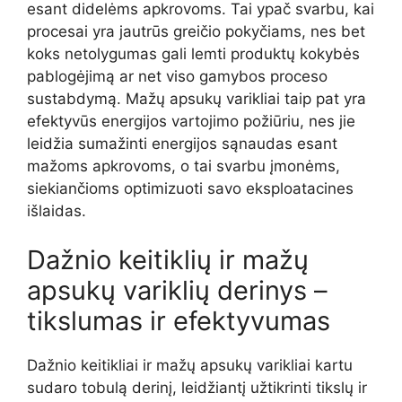
esant didelėms apkrovoms. Tai ypač svarbu, kai
procesai yra jautrūs greičio pokyčiams, nes bet
koks netolygumas gali lemti produktų kokybės
pablogėjimą ar net viso gamybos proceso
sustabdymą. Mažų apsukų varikliai taip pat yra
efektyvūs energijos vartojimo požiūriu, nes jie
leidžia sumažinti energijos sąnaudas esant
mažoms apkrovoms, o tai svarbu įmonėms,
siekiančioms optimizuoti savo eksploatacines
išlaidas.
Dažnio keitiklių ir mažų
apsukų variklių derinys –
tikslumas ir efektyvumas
Dažnio keitikliai ir mažų apsukų varikliai kartu
sudaro tobulą derinį, leidžiantį užtikrinti tikslų ir