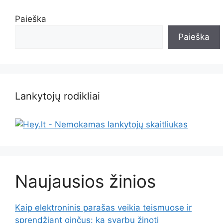
Paieška
Paieška
Lankytojų rodikliai
Naujausios žinios
Kaip elektroninis parašas veikia teismuose ir
sprendžiant ginčus: ką svarbu žinoti