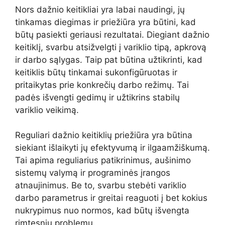
Nors dažnio keitikliai yra labai naudingi, jų
tinkamas diegimas ir priežiūra yra būtini, kad
būtų pasiekti geriausi rezultatai. Diegiant dažnio
keitiklį, svarbu atsižvelgti į variklio tipą, apkrovą
ir darbo sąlygas. Taip pat būtina užtikrinti, kad
keitiklis būtų tinkamai sukonfigūruotas ir
pritaikytas prie konkrečių darbo režimų. Tai
padės išvengti gedimų ir užtikrins stabilų
variklio veikimą.
Reguliari dažnio keitiklių priežiūra yra būtina
siekiant išlaikyti jų efektyvumą ir ilgaamžiškumą.
Tai apima reguliarius patikrinimus, aušinimo
sistemų valymą ir programinės įrangos
atnaujinimus. Be to, svarbu stebėti variklio
darbo parametrus ir greitai reaguoti į bet kokius
nukrypimus nuo normos, kad būtų išvengta
rimtesnių problemų.