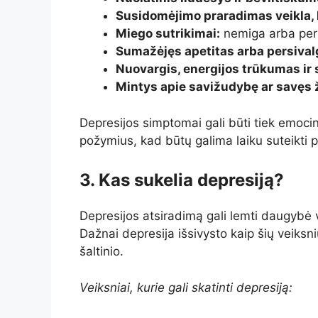
Susidomėjimo praradimas veikla, 
Miego sutrikimai:
nemiga arba per 
Sumažėjęs apetitas arba persiva
Nuovargis, energijos trūkumas ir
Mintys apie savižudybę ar savęs 
Depresijos simptomai gali būti tiek emocinia
požymius, kad būtų galima laiku suteikti 
3. Kas sukelia depresiją?
Depresijos atsiradimą gali lemti daugybė ve
Dažnai depresija išsivysto kaip šių veiksn
šaltinio.
Veiksniai, kurie gali skatinti depresiją: