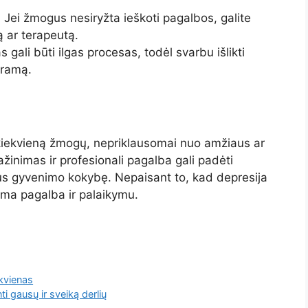
:
Jei žmogus nesiryžta ieškoti pagalbos, galite
ą ar terapeutą.
gali būti ilgas procesas, todėl svarbu išlikti
aramą.
ti kiekvieną žmogų, nepriklausomai nuo amžiaus ar
nimas ir profesionali pagalba gali padėti
aus gyvenimo kokybę. Nepaisant to, kad depresija
nkama pagalba ir palaikymu.
ekvienas
ti gausų ir sveiką derlių