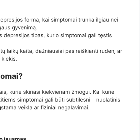
epresijos forma, kai simptomai trunka ilgiau nei
mogaus gyvenimą.
s depresijos tipas, kurio simptomai gali tęstis
ų laikų kaita, dažniausiai pasireiškianti rudenį ar
kiekis.
ptomai?
ais, kurie skiriasi kiekvienam žmogui. Kai kurie
kitiems simptomai gali būti subtilesni – nuolatinis
ama veikla ar fiziniai negalavimai.
mo jausmas.