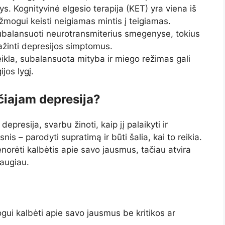
s. Kognityvinė elgesio terapija (KET) yra viena iš
mogui keisti neigiamas mintis į teigiamas.
balansuoti neurotransmiterius smegenyse, tokius
mažinti depresijos simptomus.
ikla, subalansuota mityba ir miego režimas gali
jos lygį.
čiajam depresija?
depresija, svarbu žinoti, kaip jį palaikyti ir
nis – parodyti supratimą ir būti šalia, kai to reikia.
norėti kalbėtis apie savo jausmus, tačiau atvira
saugiau.
gui kalbėti apie savo jausmus be kritikos ar