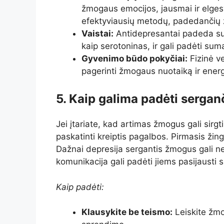
žmogaus emocijos, jausmai ir elgesy
efektyviausių metodų, padedančių ž
Vaistai:
Antidepresantai padeda su
kaip serotoninas, ir gali padėti su
Gyvenimo būdo pokyčiai:
Fizinė ve
pagerinti žmogaus nuotaiką ir energi
5. Kaip galima padėti sergan
Jei įtariate, kad artimas žmogus gali sirgti 
paskatinti kreiptis pagalbos. Pirmasis žings
Dažnai depresija sergantis žmogus gali ne
komunikacija gali padėti jiems pasijausti 
Kaip padėti:
Klausykite be teismo:
Leiskite žmo