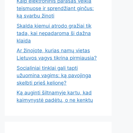
Kaip elektroninis parašas veikia
teismuose ir sprendžiant ginčus:
ką svarbu žinoti
Skalda kiemui atrodo gražiai tik
tada, kai nepadaroma ši dažna
klaida
Ar žinojote, kurias namų vietas
Lietuvos vagys tikrina pirmiausia?
Socialiniai tinklai gali tapti
užuomina vagims: ką pavojinga
skelbti prieš kelionę?
Ką auginti šiltnamyje kartu, kad
kaimynystė padėtų, o ne kenktų