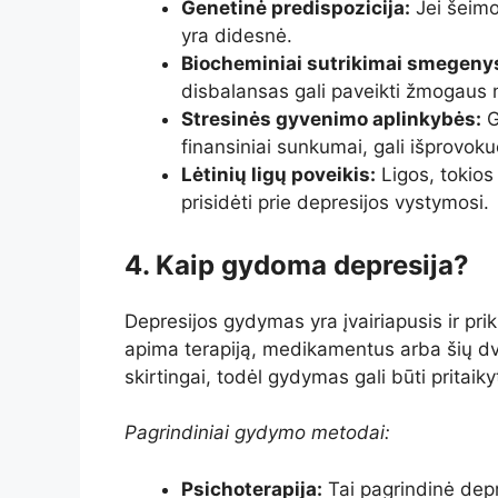
Genetinė predispozicija:
Jei šeimos
yra didesnė.
Biocheminiai sutrikimai smegeny
disbalansas gali paveikti žmogaus 
Stresinės gyvenimo aplinkybės:
G
finansiniai sunkumai, gali išprovoku
Lėtinių ligų poveikis:
Ligos, tokios 
prisidėti prie depresijos vystymosi.
4. Kaip gydoma depresija?
Depresijos gydymas yra įvairiapusis ir p
apima terapiją, medikamentus arba šių dv
skirtingai, todėl gydymas gali būti pritaiky
Pagrindiniai gydymo metodai:
Psichoterapija:
Tai pagrindinė dep