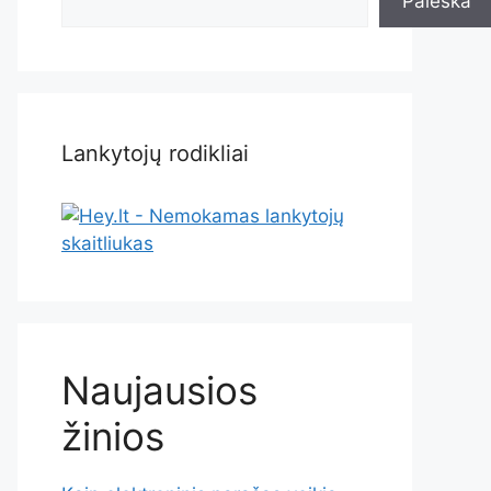
Paieška
Lankytojų rodikliai
Naujausios
žinios