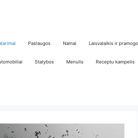
atarimai
Paslaugos
Namai
Laisvalaikis ir pramog
utomobiliai
Statybos
Menulis
Receptu kampelis