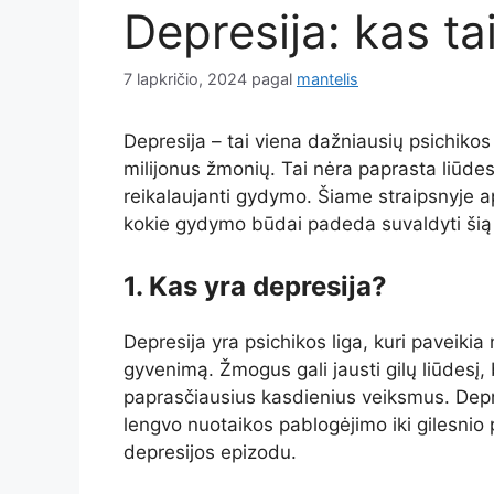
Depresija: kas tai
7 lapkričio, 2024
pagal
mantelis
Depresija – tai viena dažniausių psichikos
milijonus žmonių. Tai nėra paprasta liūdes
reikalaujanti gydymo. Šiame straipsnyje ap
kokie gydymo būdai padeda suvaldyti šią
1. Kas yra depresija?
Depresija yra psichikos liga, kuri paveikia
gyvenimą. Žmogus gali jausti gilų liūdesį, b
paprasčiausius kasdienius veiksmus. Depres
lengvo nuotaikos pablogėjimo iki gilesnio
depresijos epizodu.