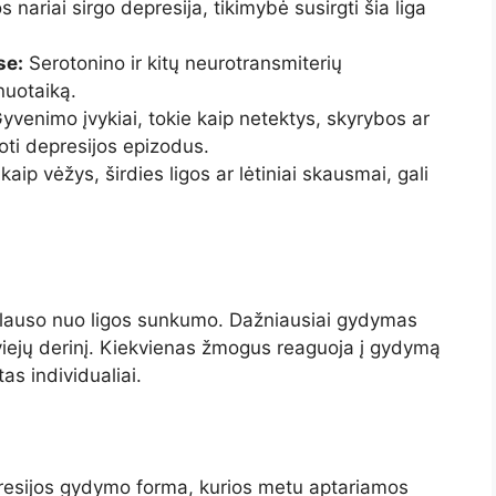
 nariai sirgo depresija, tikimybė susirgti šia liga
se:
Serotonino ir kitų neurotransmiterių
nuotaiką.
yvenimo įvykiai, tokie kaip netektys, skyrybos ar
oti depresijos epizodus.
kaip vėžys, širdies ligos ar lėtiniai skausmai, gali
riklauso nuo ligos sunkumo. Dažniausiai gydymas
iejų derinį. Kiekvienas žmogus reaguoja į gydymą
tas individualiai.
resijos gydymo forma, kurios metu aptariamos