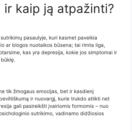
 ir kaip ją atpažinti?
 sutrikimų pasaulyje, kuri kasmet paveikia
io ar blogos nuotaikos būsena; tai rimta liga,
tarsime, kas yra depresija, kokie jos simptomai ir
 būklę.
 ne tik žmogaus emocijas, bet ir kasdienį
eviltiškumą ir nuovargį, kurie trukdo atlikti net
ija gali pasireikšti įvairiomis formomis – nuo
 psichologinio sutrikimo, vadinamo didžiosios