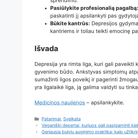
sprendimo.
Pasiūlykite profesionalią pagalbą
paskatinti jį apsilankyti pas gydytoj
Būkite kantrūs:
Depresijos gydymas 
kantriems ir toliau teikti emocinę p
Išvada
Depresija yra rimta liga, kuri gali paveik
gyvenimo būdo. Ankstyvas simptomų atpaži
sumažinti ligos poveikį ir pagerinti žmog
yra ilgalaikė liga, ją galima valdyti su ti
Medicinos naujienos
– apsilankykite.
Kategorijos
Patarimai
,
Sveikata
Veganiški desertai, kuriuos gali pasigaminti ki
Geriausia bulvių auginimo praktika: kaip užtikrin