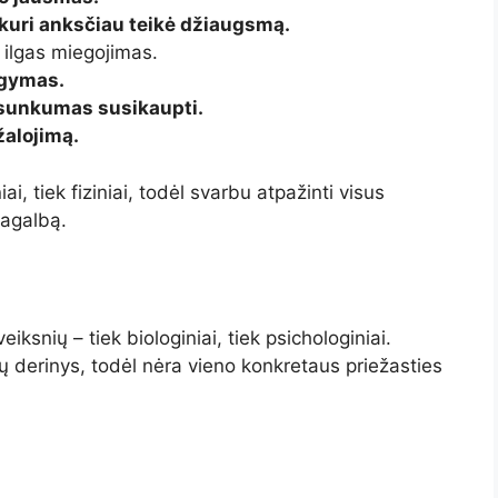
kuri anksčiau teikė džiaugsmą.
ilgas miegojimas.
lgymas.
 sunkumas susikaupti.
žalojimą.
i, tiek fiziniai, todėl svarbu atpažinti visus
pagalbą.
iksnių – tiek biologiniai, tiek psichologiniai.
ių derinys, todėl nėra vieno konkretaus priežasties