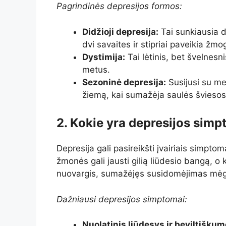
Pagrindinės depresijos formos:
Didžioji depresija:
Tai sunkiausia d
dvi savaites ir stipriai paveikia ž
Dystimija:
Tai lėtinis, bet švelnesni
metus.
Sezoninė depresija:
Susijusi su met
žiemą, kai sumažėja saulės šviesos 
2. Kokie yra depresijos sim
Depresija gali pasireikšti įvairiais simptom
žmonės gali jausti gilią liūdesio bangą, o 
nuovargis, sumažėjęs susidomėjimas mėgst
Dažniausi depresijos simptomai:
Nuolatinis liūdesys ir beviltišku