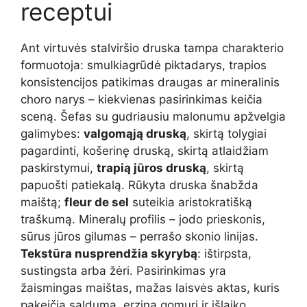
receptui
Ant virtuvės stalviršio druska tampa charakterio
formuotoja: smulkiagrūdė piktadarys, trapios
konsistencijos patikimas draugas ar mineralinis
choro narys – kiekvienas pasirinkimas keičia
sceną. Šefas su gudriausiu malonumu apžvelgia
galimybes:
valgomąją druską
, skirtą tolygiai
pagardinti, košerinę druską, skirtą atlaidžiam
paskirstymui,
trapią jūros druską
, skirtą
papuošti patiekalą. Rūkyta druska šnabžda
maištą;
fleur de sel
suteikia aristokratišką
traškumą. Mineralų profilis – jodo prieskonis,
sūrus jūros gilumas – perrašo skonio linijas.
Tekstūra nusprendžia skyrybą
: ištirpsta,
sustingsta arba žėri. Pasirinkimas yra
žaismingas maištas, mažas laisvės aktas, kuris
pakeičia saldumą, erzina gomurį ir išlaiko