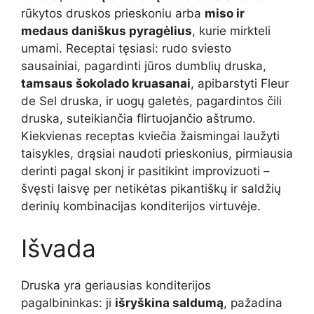
rūkytos druskos prieskoniu arba
miso ir
medaus daniškus pyragėlius
, kurie mirkteli
umami. Receptai tęsiasi: rudo sviesto
sausainiai, pagardinti jūros dumblių druska,
tamsaus šokolado kruasanai
, apibarstyti Fleur
de Sel druska, ir uogų galetės, pagardintos čili
druska, suteikiančia flirtuojančio aštrumo.
Kiekvienas receptas kviečia žaismingai laužyti
taisykles, drąsiai naudoti prieskonius, pirmiausia
derinti pagal skonį ir pasitikint improvizuoti –
švęsti laisvę per netikėtas pikantiškų ir saldžių
derinių kombinacijas konditerijos virtuvėje.
Išvada
Druska yra geriausias konditerijos
pagalbininkas: ji
išryškina saldumą
, pažadina