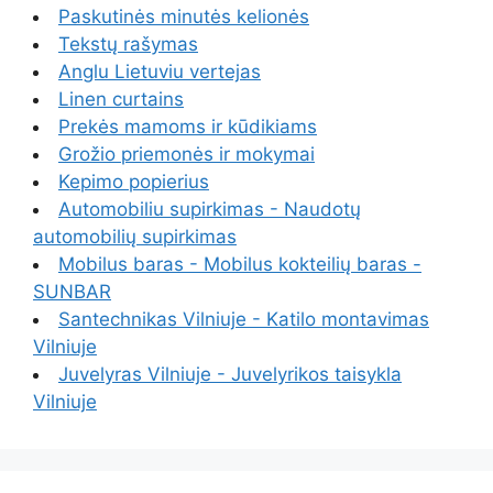
Paskutinės minutės kelionės
Tekstų rašymas
Anglu Lietuviu vertejas
Linen curtains
Prekės mamoms ir kūdikiams
Grožio priemonės ir mokymai
Kepimo popierius
Automobiliu supirkimas - Naudotų
automobilių supirkimas
Mobilus baras - Mobilus kokteilių baras -
SUNBAR
Santechnikas Vilniuje - Katilo montavimas
Vilniuje
Juvelyras Vilniuje - Juvelyrikos taisykla
Vilniuje