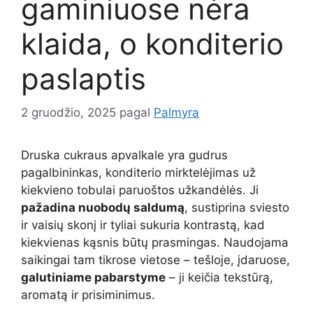
gaminiuose nėra
klaida, o konditerio
paslaptis
2 gruodžio, 2025
pagal
Palmyra
Druska cukraus apvalkale yra gudrus
pagalbininkas, konditerio mirktelėjimas už
kiekvieno tobulai paruoštos užkandėlės. Ji
pažadina nuobodų saldumą
, sustiprina sviesto
ir vaisių skonį ir tyliai sukuria kontrastą, kad
kiekvienas kąsnis būtų prasmingas. Naudojama
saikingai tam tikrose vietose – tešloje, įdaruose,
galutiniame pabarstyme
– ji keičia tekstūrą,
aromatą ir prisiminimus.