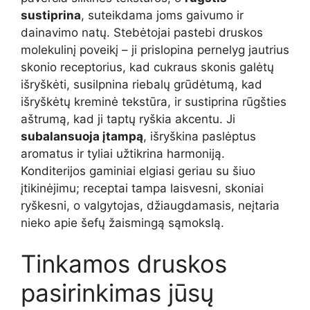
sustiprina
, suteikdama joms gaivumo ir
dainavimo natų. Stebėtojai pastebi druskos
molekulinį poveikį – ji prislopina pernelyg jautrius
skonio receptorius, kad cukraus skonis galėtų
išryškėti, susilpnina riebalų grūdėtumą, kad
išryškėtų kreminė tekstūra, ir sustiprina rūgšties
aštrumą, kad ji taptų ryškia akcentu. Ji
subalansuoja įtampą
, išryškina paslėptus
aromatus ir tyliai užtikrina harmoniją.
Konditerijos gaminiai elgiasi geriau su šiuo
įtikinėjimu; receptai tampa laisvesni, skoniai
ryškesni, o valgytojas, džiaugdamasis, neįtaria
nieko apie šefų žaismingą sąmokslą.
Tinkamos druskos
pasirinkimas jūsų