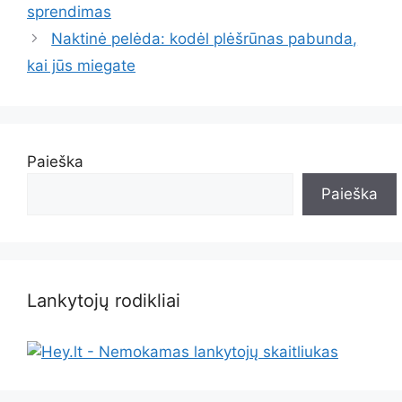
sprendimas
Naktinė pelėda: kodėl plėšrūnas pabunda,
kai jūs miegate
Paieška
Paieška
Lankytojų rodikliai