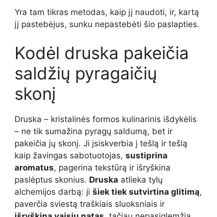
Yra tam tikras metodas, kaip jį naudoti, ir, kartą
jį pastebėjus, sunku nepastebėti šio paslapties.
Kodėl druska pakeičia
saldžių pyragaičių
skonį
Druska – kristalinės formos kulinarinis išdykėlis
– ne tik sumažina pyragų saldumą, bet ir
pakeičia jų skonį. Ji įsiskverbia į tešlą ir tešlą
kaip žavingas sabotuotojas,
sustiprina
aromatus
, pagerina tekstūrą ir išryškina
paslėptus skonius.
Druska
atlieka tylų
alchemijos darbą: ji
šiek tiek sutvirtina glitimą
,
paverčia sviestą traškiais sluoksniais ir
išryškina vaisių natas
, tačiau nepasiglemžia