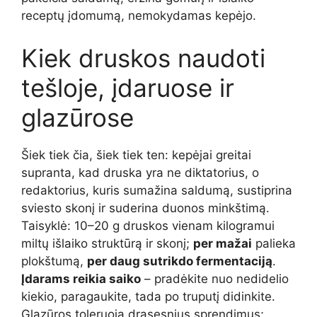
receptų įdomumą, nemokydamas kepėjo.
Kiek druskos naudoti
tešloje, įdaruose ir
glazūrose
Šiek tiek čia, šiek tiek ten: kepėjai greitai
supranta, kad druska yra ne diktatorius, o
redaktorius, kuris sumažina saldumą, sustiprina
sviesto skonį ir suderina duonos minkštimą.
Taisyklė: 10–20 g druskos vienam kilogramui
miltų išlaiko struktūrą ir skonį;
per mažai
palieka
plokštumą,
per daug sutrikdo fermentaciją
.
Įdarams reikia saiko
– pradėkite nuo nedidelio
kiekio, paragaukite, tada po truputį didinkite.
Glazūros toleruoja drąsesnius sprendimus;