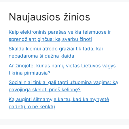
Naujausios žinios
Kaip elektroninis parašas veikia teismuose ir
sprendžiant ginčus: ką svarbu žinoti
Skalda kiemui atrodo gražiai tik tada, kai
nepadaroma ši dažna klaida
Ar žinojote, kurias namų vietas Lietuvos vagys
tikrina pirmiausia?
Socialiniai tinklai gali tapti užuomina vagims: ką
pavojinga skelbti prieš kelionę?
Ką auginti šiltnamyje kartu, kad kaimynystė
padėtų, o ne kenktų