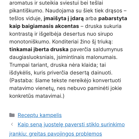
aromatus ir suteikia sviestui bei tešlai
pikantiškumo. Naudojama su šiek tiek drąsos –
tešlos viduje,
įmaišyta į įdarą
arba
pabarstyta
kaip baigiamasis akcentas
– druska sukuria
kontrastą ir išgelbėja desertus nuo sirupo
monotoniškumo. Konditeriai žino šį triuką:
tinkamai įberta druska
paverčia saldumynus
daugiasluoksniais, įsimintinais malonumais.
Trumpai tariant, druska nėra klaida; tai
išdykėlis, kuris priverčia desertą dainuoti.
(Pastaba: šiame tekste nereikėjo konvertuoti
matavimo vienetų, nes nebuvo paminėti jokie
konkretūs matavimai.)
Kategorijos
Receptu kampelis
Kaip seną juostelę paversti stiklo surinkimo
įrankiu: greitas pavojingos problemos