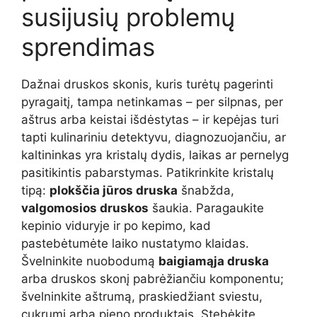
susijusių problemų
sprendimas
Dažnai druskos skonis, kuris turėtų pagerinti
pyragaitį, tampa netinkamas – per silpnas, per
aštrus arba keistai išdėstytas – ir kepėjas turi
tapti kulinariniu detektyvu, diagnozuojančiu, ar
kaltininkas yra kristalų dydis, laikas ar pernelyg
pasitikintis pabarstymas. Patikrinkite kristalų
tipą:
plokščia jūros druska
šnabžda,
valgomosios druskos
šaukia. Paragaukite
kepinio viduryje ir po kepimo, kad
pastebėtumėte laiko nustatymo klaidas.
Švelninkite nuobodumą
baigiamąja druska
arba druskos skonį pabrėžiančiu komponentu;
švelninkite aštrumą, praskiedžiant sviestu,
cukrumi arba pieno produktais. Stebėkite