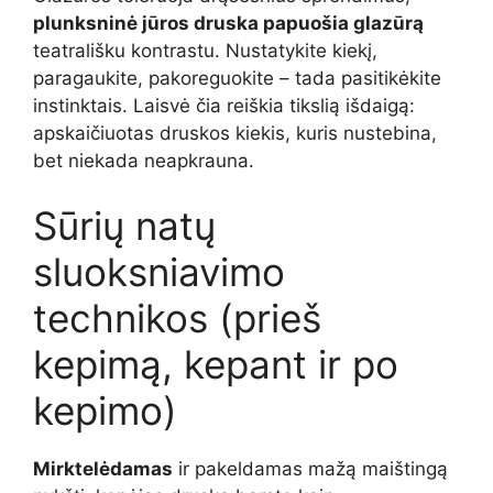
plunksninė jūros druska papuošia glazūrą
teatrališku kontrastu. Nustatykite kiekį,
paragaukite, pakoreguokite – tada pasitikėkite
instinktais. Laisvė čia reiškia tikslią išdaigą:
apskaičiuotas druskos kiekis, kuris nustebina,
bet niekada neapkrauna.
Sūrių natų
sluoksniavimo
technikos (prieš
kepimą, kepant ir po
kepimo)
Mirktelėdamas
ir pakeldamas mažą maištingą