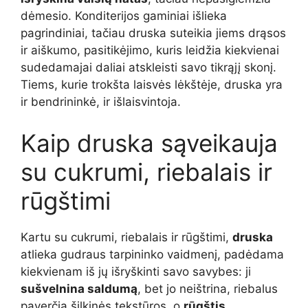
dėmesio. Konditerijos gaminiai išlieka
pagrindiniai, tačiau druska suteikia jiems drąsos
ir aiškumo, pasitikėjimo, kuris leidžia kiekvienai
sudedamajai daliai atskleisti savo tikrąjį skonį.
Tiems, kurie trokšta laisvės lėkštėje, druska yra
ir bendrininkė, ir išlaisvintoja.
Kaip druska sąveikauja
su cukrumi, riebalais ir
rūgštimi
Kartu su cukrumi, riebalais ir rūgštimi,
druska
atlieka gudraus tarpininko vaidmenį, padėdama
kiekvienam iš jų išryškinti savo savybes: ji
sušvelnina saldumą
, bet jo neištrina, riebalus
paverčia šilkinės tekstūros, o
rūgštis