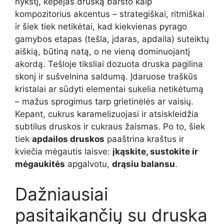
nykštį, kepėjas druską barsto kaip
kompozitorius akcentus – strategiškai, ritmiškai
ir šiek tiek netikėtai, kad kiekvienas pyrago
gamybos etapas (tešla, įdaras, apdaila) suteiktų
aiškią, būtiną natą, o ne vieną dominuojantį
akordą. Tešloje tiksliai dozuota druska pagilina
skonį ir sušvelnina saldumą. Įdaruose traškūs
kristalai ar sūdyti elementai sukelia netikėtumą
– mažus sprogimus tarp grietinėlės ar vaisių.
Kepant, cukrus karamelizuojasi ir atsiskleidžia
subtilus druskos ir cukraus žaismas. Po to, šiek
tiek
apdailos druskos
paaštrina kraštus ir
kviečia mėgautis laisve:
įkąskite, sustokite ir
mėgaukitės
apgalvotu,
drąsiu balansu
.
Dažniausiai
pasitaikančių su druska