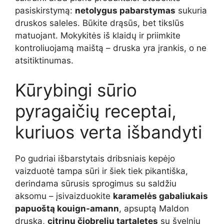
pasiskirstymą:
netolygus pabarstymas
sukuria
druskos saleles. Būkite drąsūs, bet tikslūs
matuojant. Mokykitės iš klaidų ir priimkite
kontroliuojamą maištą – druska yra įrankis, o ne
atsitiktinumas.
Kūrybingi sūrio
pyragaičių receptai,
kuriuos verta išbandyti
Po gudriai išbarstytais dribsniais kepėjo
vaizduotė tampa sūri ir šiek tiek pikantiška,
derindama sūrusis sprogimus su saldžiu
aksomu – įsivaizduokite
karamelės gabaliukais
papuoštą kouign-amann
, apsuptą Maldon
druska,
citrinų čiobrelių tartaletes
su švelniu