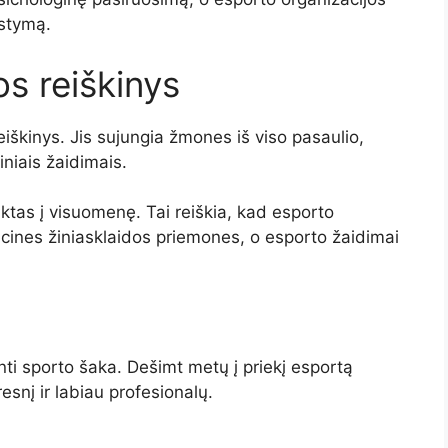
ystymą.
os reiškinys
iškinys. Jis sujungia žmones iš viso pasaulio,
niais žaidimais.
auktas į visuomenę. Tai reiškia, kad esporto
icines žiniasklaidos priemones, o esporto žaidimai
anti sporto šaka. Dešimt metų į priekį esportą
resnį ir labiau profesionalų.