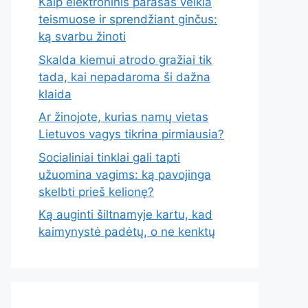
Kaip elektroninis parašas veikia
teismuose ir sprendžiant ginčus:
ką svarbu žinoti
Skalda kiemui atrodo gražiai tik
tada, kai nepadaroma ši dažna
klaida
Ar žinojote, kurias namų vietas
Lietuvos vagys tikrina pirmiausia?
Socialiniai tinklai gali tapti
užuomina vagims: ką pavojinga
skelbti prieš kelionę?
Ką auginti šiltnamyje kartu, kad
kaimynystė padėtų, o ne kenktų