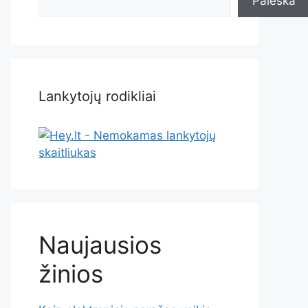
Paieška
Lankytojų rodikliai
Naujausios
žinios