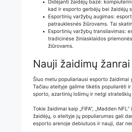
Didėjanti žaidėjų bazė: kompiuterin
kad ir esporto gerbėjų bei žaidėjų s
Esportinių varžybų augimas: esport
patrauklesnės žiūrovams. Tai skatin
Esportinių varžybų transliavimas: e
tradicinėse žiniasklaidos priemonės
žiūrovams.
Nauji žaidimų žanrai
Šiuo metu populiariausi esporto žaidimai y
Tačiau ateityje galime tikėtis populiarėti 
sporto, azartinių lošimų ir netgi strateškių
Tokie žaidimai kaip „FIFA“, „Madden NFL“ i
žaidėjų, o ateityje jų populiarumas gali dar
esporto arenoje debiutuos ir nauji, dar ne