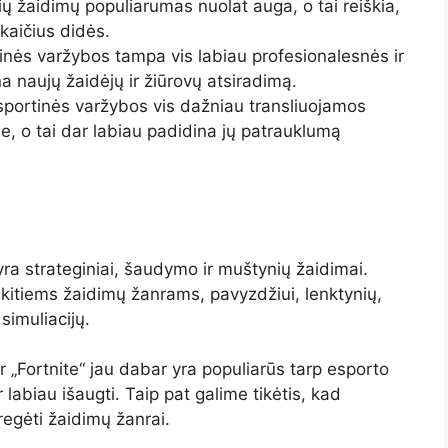
ių žaidimų populiarumas nuolat auga, o tai reiškia,
kaičius didės.
inės varžybos tampa vis labiau profesionalesnės ir
a naujų žaidėjų ir žiūrovų atsiradimą.
sportinės varžybos vis dažniau transliuojamos
e, o tai dar labiau padidina jų patrauklumą
ra strateginiai, šaudymo ir muštynių žaidimai.
ir kitiems žaidimų žanrams, pavyzdžiui, lenktynių,
 simuliacijų.
r „Fortnite“ jau dabar yra populiarūs tarp esporto
 labiau išaugti. Taip pat galime tikėtis, kad
regėti žaidimų žanrai.