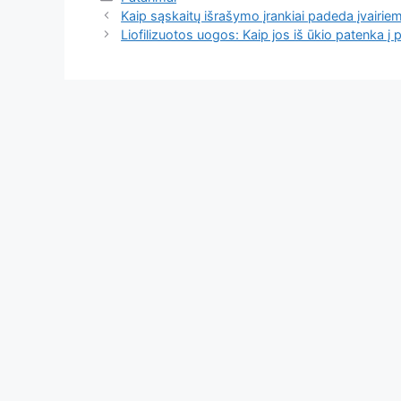
Kaip sąskaitų išrašymo įrankiai padeda įvairi
Liofilizuotos uogos: Kaip jos iš ūkio patenka į 