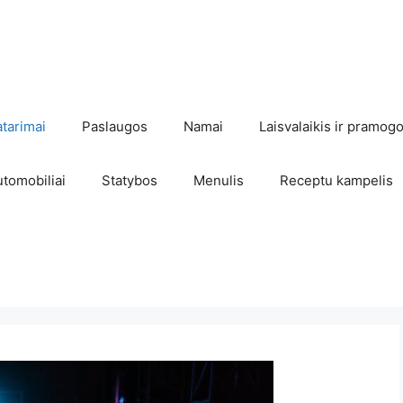
atarimai
Paslaugos
Namai
Laisvalaikis ir pramog
utomobiliai
Statybos
Menulis
Receptu kampelis