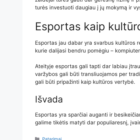
turės investuoti daugiau į jų mokymą ir v
Esportas kaip kultūr
Esportas jau dabar yra svarbus kultūros re
kurie dalijasi bendru pomėgiu – kompiuteri
Ateityje esportas gali tapti dar labiau įtr
varžybos gali būti transliuojamos per trad
gali būti pripažinti kaip kultūros vertybė.
Išvada
Esportas yra sparčiai auganti ir besikeiči
galime tikėtis matyti dar populiaresnį, įvai
Kategorijos
Patarimai