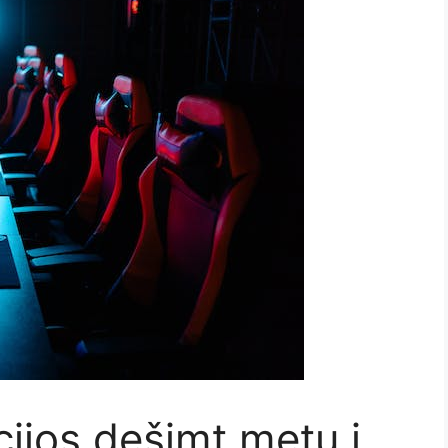
ijos dešimt metų į