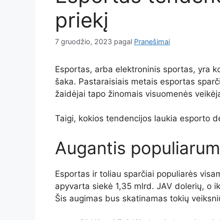
priekį
7 gruodžio, 2023
pagal
Pranešimai
Esportas, arba elektroninis sportas, yra 
šaka. Pastaraisiais metais esportas sparči
žaidėjai tapo žinomais visuomenės veikėja
Taigi, kokios tendencijos laukia esporto d
Augantis populiaru
Esportas ir toliau sparčiai populiarės vis
apyvarta siekė 1,35 mlrd. JAV dolerių, o ik
Šis augimas bus skatinamas tokių veiksni