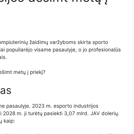
kompiuterinių žaidimų varžyboms skirta sporto
ai populiarėjo visame pasaulyje, o jo profesionalūs
is.
ešimt metų į priekį?
mas
ame pasaulyje. 2023 m. esporto industrijos
i 2028 m. ji turėtų pasiekti 3,07 mlrd. JAV dolerių.
ų kaip: