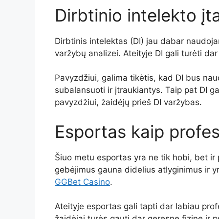
Dirbtinio intelekto įt
Dirbtinis intelektas (DI) jau dabar naudoj
varžybų analizei. Ateityje DI gali turėti da
Pavyzdžiui, galima tikėtis, kad DI bus na
subalansuoti ir įtraukiantys. Taip pat DI 
pavyzdžiui, žaidėjų prieš DI varžybas.
Esportas kaip profes
Šiuo metu esportas yra ne tik hobi, bet ir
gebėjimus gauna didelius atlyginimus ir y
GGBet Casino
.
Ateityje esportas gali tapti dar labiau pro
žaidėjai turės gauti dar geresnę fizinę ir