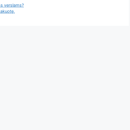
ems verslams?
pakuotę.