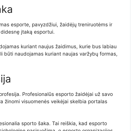
aka
amas esporte, pavyzdžiui, žaidėjų treniruotėms ir
r didesnę įtaką esportui.
udojamas kuriant naujus žaidimus, kurie bus labiau
gali būti naudojamas kuriant naujas varžybų formas,
ija
 profesija. Profesionalūs esporto žaidėjai už savo
ra žinomi visuomenės veikėjai skelbia portalas
fesionalia sporto šaka. Tai reiškia, kad esporto
 psichologinę pasiruošimą, o esporto organizacijos