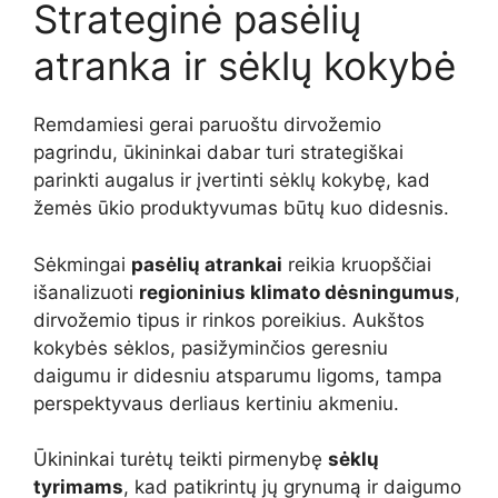
Strateginė pasėlių
atranka ir sėklų kokybė
Remdamiesi gerai paruoštu dirvožemio
pagrindu, ūkininkai dabar turi strategiškai
parinkti augalus ir įvertinti sėklų kokybę, kad
žemės ūkio produktyvumas būtų kuo didesnis.
Sėkmingai
pasėlių atrankai
reikia kruopščiai
išanalizuoti
regioninius klimato dėsningumus
,
dirvožemio tipus ir rinkos poreikius. Aukštos
kokybės sėklos, pasižyminčios geresniu
daigumu ir didesniu atsparumu ligoms, tampa
perspektyvaus derliaus kertiniu akmeniu.
Ūkininkai turėtų teikti pirmenybę
sėklų
tyrimams
, kad patikrintų jų grynumą ir daigumo