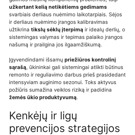
užkertant kelią netikėtiems gedimams
svarbiais derliaus nuėmimo laikotarpiais. Sėjos
ir derliaus nuėmimo įrangos kalibravimas
užtikrina
tikslų sėklų įterpimą
ir idealų derlių, o
sistemingas valymas ir tepimas palaiko įrangos
našumą ir prailgina jos ilgaamžiškumą.
Įgyvendindami išsamų
priežiūros kontrolinį
sąrašą
, ūkininkai gali sistemingai atlikti būtinus
remonto ir reguliavimo darbus prieš prasidedant
intensyviam auginimo sezonui. Toks aktyvus
požiūris sumažina veiklos riziką ir padidina
žemės ūkio produktyvumą
.
Kenkėjų ir ligų
prevencijos strategijos