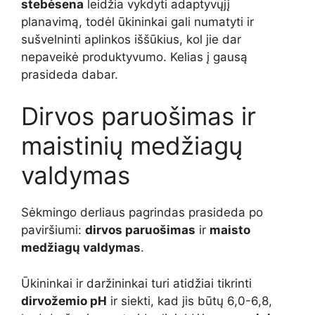
stebėsena
leidžia vykdyti adaptyvųjį
planavimą, todėl ūkininkai gali numatyti ir
sušvelninti aplinkos iššūkius, kol jie dar
nepaveikė produktyvumo. Kelias į gausą
prasideda dabar.
Dirvos paruošimas ir
maistinių medžiagų
valdymas
Sėkmingo derliaus pagrindas prasideda po
paviršiumi:
dirvos paruošimas
ir
maisto
medžiagų valdymas
.
Ūkininkai ir daržininkai turi atidžiai tikrinti
dirvožemio pH
ir siekti, kad jis būtų 6,0-6,8,