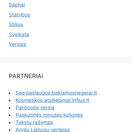
Sapnai
Statybos
Stilius
Sveikata
Verslas
PARTNERIAI
Seo paslaugos beklamosnegerai.lt
Kosmetikos atsiliepimai Influx.lt
Parduoda verslą
Paskutinės minutės kelionės
Tekstų rašymas
Anglu Lietuviu vertejas