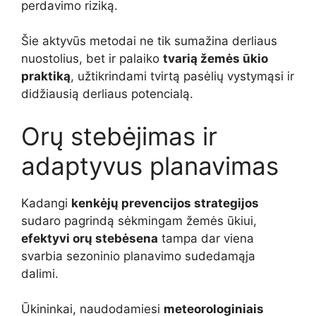
perdavimo riziką.
Šie aktyvūs metodai ne tik sumažina derliaus
nuostolius, bet ir palaiko
tvarią žemės ūkio
praktiką
, užtikrindami tvirtą pasėlių vystymąsi ir
didžiausią derliaus potencialą.
Orų stebėjimas ir
adaptyvus planavimas
Kadangi
kenkėjų prevencijos strategijos
sudaro pagrindą sėkmingam žemės ūkiui,
efektyvi orų stebėsena
tampa dar viena
svarbia sezoninio planavimo sudedamąja
dalimi.
Ūkininkai, naudodamiesi
meteorologiniais