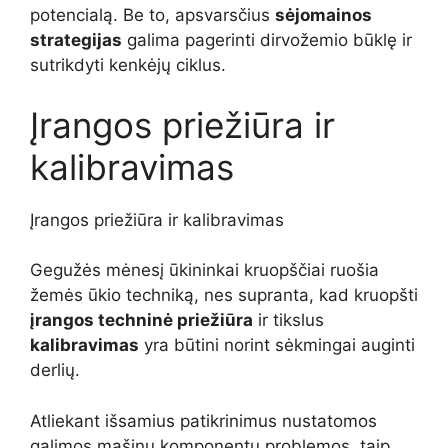
potencialą. Be to, apsvarsčius
sėjomainos
strategijas
galima pagerinti dirvožemio būklę ir
sutrikdyti kenkėjų ciklus.
Įrangos priežiūra ir
kalibravimas
Įrangos priežiūra ir kalibravimas
Gegužės mėnesį ūkininkai kruopščiai ruošia
žemės ūkio techniką, nes supranta, kad kruopšti
įrangos techninė priežiūra
ir tikslus
kalibravimas
yra būtini norint sėkmingai auginti
derlių.
Atliekant išsamius patikrinimus nustatomos
galimos mašinų komponentų problemos, taip