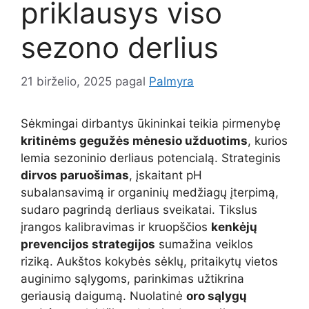
priklausys viso
sezono derlius
21 birželio, 2025
pagal
Palmyra
Sėkmingai dirbantys ūkininkai teikia pirmenybę
kritinėms gegužės mėnesio užduotims
, kurios
lemia sezoninio derliaus potencialą. Strateginis
dirvos paruošimas
, įskaitant pH
subalansavimą ir organinių medžiagų įterpimą,
sudaro pagrindą derliaus sveikatai. Tikslus
įrangos kalibravimas ir kruopščios
kenkėjų
prevencijos strategijos
sumažina veiklos
riziką. Aukštos kokybės sėklų, pritaikytų vietos
auginimo sąlygoms, parinkimas užtikrina
geriausią daigumą. Nuolatinė
oro sąlygų