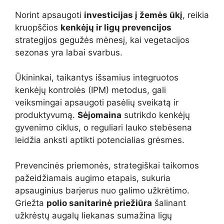
Norint apsaugoti
investicijas į žemės ūkį
, reikia
kruopščios
kenkėjų ir ligų prevencijos
strategijos gegužės mėnesį, kai vegetacijos
sezonas yra labai svarbus.
Ūkininkai, taikantys išsamius integruotos
kenkėjų kontrolės (IPM) metodus, gali
veiksmingai apsaugoti pasėlių sveikatą ir
produktyvumą.
Sėjomaina
sutrikdo kenkėjų
gyvenimo ciklus, o reguliari lauko stebėsena
leidžia anksti aptikti potencialias grėsmes.
Prevencinės priemonės, strategiškai taikomos
pažeidžiamais augimo etapais, sukuria
apsauginius barjerus nuo galimo užkrėtimo.
Griežta
polio sanitarinė priežiūra
šalinant
užkrėstų augalų liekanas sumažina ligų