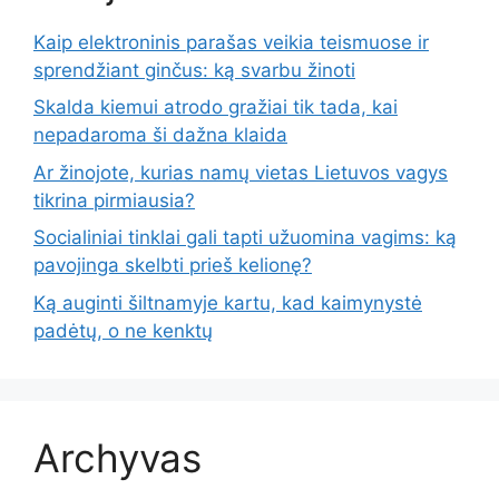
Kaip elektroninis parašas veikia teismuose ir
sprendžiant ginčus: ką svarbu žinoti
Skalda kiemui atrodo gražiai tik tada, kai
nepadaroma ši dažna klaida
Ar žinojote, kurias namų vietas Lietuvos vagys
tikrina pirmiausia?
Socialiniai tinklai gali tapti užuomina vagims: ką
pavojinga skelbti prieš kelionę?
Ką auginti šiltnamyje kartu, kad kaimynystė
padėtų, o ne kenktų
Archyvas