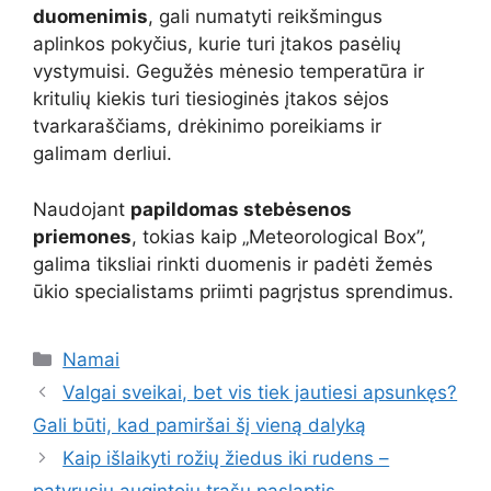
duomenimis
, gali numatyti reikšmingus
aplinkos pokyčius, kurie turi įtakos pasėlių
vystymuisi. Gegužės mėnesio temperatūra ir
kritulių kiekis turi tiesioginės įtakos sėjos
tvarkaraščiams, drėkinimo poreikiams ir
galimam derliui.
Naudojant
papildomas stebėsenos
priemones
, tokias kaip „Meteorological Box”,
galima tiksliai rinkti duomenis ir padėti žemės
ūkio specialistams priimti pagrįstus sprendimus.
Kategorijos
Namai
Valgai sveikai, bet vis tiek jautiesi apsunkęs?
Gali būti, kad pamiršai šį vieną dalyką
Kaip išlaikyti rožių žiedus iki rudens –
patyrusių augintojų trąšų paslaptis