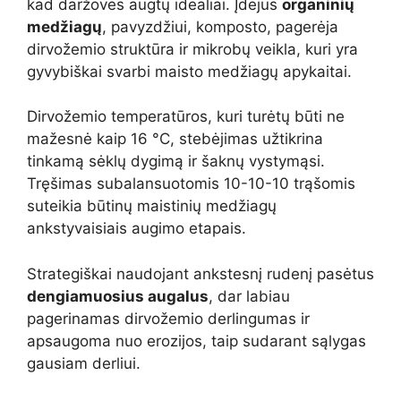
kad daržovės augtų idealiai. Įdėjus
organinių
medžiagų
, pavyzdžiui, komposto, pagerėja
dirvožemio struktūra ir mikrobų veikla, kuri yra
gyvybiškai svarbi maisto medžiagų apykaitai.
Dirvožemio temperatūros, kuri turėtų būti ne
mažesnė kaip 16 °C, stebėjimas užtikrina
tinkamą sėklų dygimą ir šaknų vystymąsi.
Tręšimas subalansuotomis 10-10-10 trąšomis
suteikia būtinų maistinių medžiagų
ankstyvaisiais augimo etapais.
Strategiškai naudojant ankstesnį rudenį pasėtus
dengiamuosius augalus
, dar labiau
pagerinamas dirvožemio derlingumas ir
apsaugoma nuo erozijos, taip sudarant sąlygas
gausiam derliui.