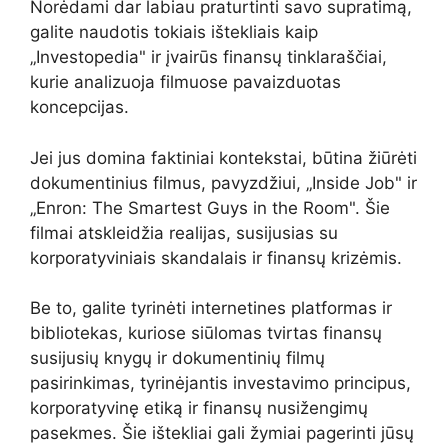
Norėdami dar labiau praturtinti savo supratimą,
galite naudotis tokiais ištekliais kaip
„Investopedia" ir įvairūs finansų tinklaraščiai,
kurie analizuoja filmuose pavaizduotas
koncepcijas.
Jei jus domina faktiniai kontekstai, būtina žiūrėti
dokumentinius filmus, pavyzdžiui, „Inside Job" ir
„Enron: The Smartest Guys in the Room". Šie
filmai atskleidžia realijas, susijusias su
korporatyviniais skandalais ir finansų krizėmis.
Be to, galite tyrinėti internetines platformas ir
bibliotekas, kuriose siūlomas tvirtas finansų
susijusių knygų ir dokumentinių filmų
pasirinkimas, tyrinėjantis investavimo principus,
korporatyvinę etiką ir finansų nusižengimų
pasekmes. Šie ištekliai gali žymiai pagerinti jūsų