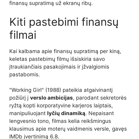
finansų supratimą už ekranų ribų.
Kiti pastebimi finansų
filmai
Kai kalbama apie finansų supratimą per kiną,
keletas pastebimų filmų išsiskiria savo
įtraukiančiais pasakojimais ir įžvalgiomis
pastabomis.
"Working Girl" (1988) pateikia atgaivinantį
požiūrį į
verslo ambicijas
, parodant sekretorės
ryžtą kopti korporatyvine karjeros laiptais,
manipuliuojant
lyčių dinamiką
. Nepaisant
lengvesnio tono, filmas kelia reikšmingus
klausimus apie moterų vaidmenis versle, gavęs
IMDb įvertinimą 6.8.