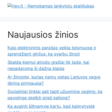
Naujausios žinios
Kaip elektroninis parašas veikia teismuose ir
sprendžiant ginčus: ką svarbu žinoti
Skalda kiemui atrodo gražiai tik tada, kai
nepadaroma ši dažna klaida
Ar žinojote, kurias namų vietas Lietuvos vagys
tikrina pirmiausia?
Socialiniai tinklai gali tapti užuomina vagims: ką
pavojinga skelbti prieš kelionę?
Ką auginti šiltnamyje kartu, kad kaimynystė