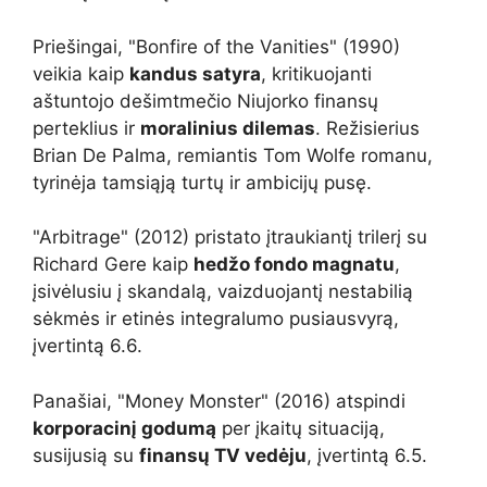
Priešingai, "Bonfire of the Vanities" (1990)
veikia kaip
kandus satyra
, kritikuojanti
aštuntojo dešimtmečio Niujorko finansų
perteklius ir
moralinius dilemas
. Režisierius
Brian De Palma, remiantis Tom Wolfe romanu,
tyrinėja tamsiąją turtų ir ambicijų pusę.
"Arbitrage" (2012) pristato įtraukiantį trilerį su
Richard Gere kaip
hedžo fondo magnatu
,
įsivėlusiu į skandalą, vaizduojantį nestabilią
sėkmės ir etinės integralumo pusiausvyrą,
įvertintą 6.6.
Panašiai, "Money Monster" (2016) atspindi
korporacinį godumą
per įkaitų situaciją,
susijusią su
finansų TV vedėju
, įvertintą 6.5.