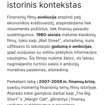
istorinis kontekstas
Finansinių filmų
evoliucija
atspindi patį
ekonomikos kraštovaizdį, atspindėdama tiek
visuomenės požiūrius, tiek finansų pasaulio
sudėtingumus.
1980-aisiais
matome klasikinių
filmų, tokio kaip „Wall Street", atsiradimą, kuris
užfiksavo to laikotarpio
godumą ir ambicijas
,
ypač susijusias su vidiniu prekybos informacijos
naudojimu. Šis filmas nulėmė žanro, vis labiau
nagrinėjančio turtinio siekio ir ambicijų
moralines pasekmes, atsiradimą.
Perkeliant laiką į
2007-2008 m. finansų krizę
,
svarbų momentą finansinių temų filmų istorijoje.
Atsirado tokie gamybos darbai kaip „The Big
Short" ir „Margin Call", gilinantys į finansų