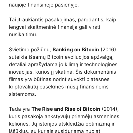
naujoje finansinėje pasienyje.
Tai įtraukiantis pasakojimas, parodantis, kaip
lengvai skaitmeninė finansija gali virsti
nusikaltimu.
Švietimo požiūriu,
Banking on Bitcoin
(2016)
suteikia išsamų Bitcoin evoliucijos apžvalgą,
detaliai aprašydama jo kilimą ir technologines
inovacijas, kurios jį skatina. Šis dokumentinis
filmas yra būtinas norint suvokti platesnes
kriptovaliutų pasekmes mūsų finansinėms
sistemoms.
Tada yra
The Rise and Rise of Bitcoin
(2014),
kuris pasakoja ankstyvųjų priėmėjų asmenines
keliones. Jų istorijos atskleidžia optimizmą ir
iššūkius, su kuriais susiduriama nuolat