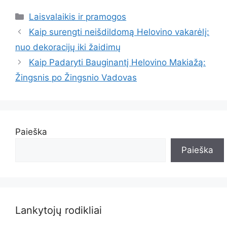
Kategorijos
Laisvalaikis ir pramogos
Kaip surengti neišdildomą Helovino vakarėlį:
nuo dekoracijų iki žaidimų
Kaip Padaryti Bauginantį Helovino Makiažą:
Žingsnis po Žingsnio Vadovas
Paieška
Paieška
Lankytojų rodikliai