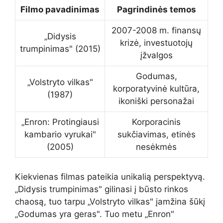
Filmo pavadinimas
Pagrindinės temos
2007-2008 m. finansų
„Didysis
krizė, investuotojų
trumpinimas" (2015)
įžvalgos
Godumas,
„Volstryto vilkas"
korporatyvinė kultūra,
(1987)
ikoniški personažai
„Enron: Protingiausi
Korporacinis
kambario vyrukai"
sukčiavimas, etinės
(2005)
nesėkmės
Kiekvienas filmas pateikia unikalią perspektyvą.
„Didysis trumpinimas" gilinasi į būsto rinkos
chaosą, tuo tarpu „Volstryto vilkas" įamžina šūkį
„Godumas yra geras". Tuo metu „Enron"