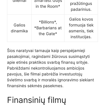
dilemai
Smartest Guys
pražūtingus
in the Room*
padarinius.
Galios kovos
*Billions*,
Galios
formuoja tiek
*Barbarians at
dinamika
asmenis, tiek
the Gate*
institucijas.
Šios naratyvai tarnauja kaip perspėjamieji
pasakojimai, ragindami žiūrovus susimąstyti
apie etinės praktikos svarbą finansų srityje.
Pabrėždami nekontroliuojamos ambicijos
pavojus, šie filmai pabrėžia investuotojų
švietimo svarbą ir moralės ignoravimo siekiant
finansinės sėkmės pasekmes.
Finansinių filmų