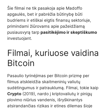
Šie filmai ne tik pasakoja apie Madoffo
apgaulės, bet ir pabrėžia būtinybę būti
budriems ir etiškai elgtis finansų sektoriuje,
primindami žiūrovams apie pažeidžiamą
pusiausvyrą tarp
pasitikėjimo ir skeptiškumo
investuojant.
Filmai, kuriuose vaidina
Bitcoin
Pasaulio tyrinėjimas per Bitcoin prizmę per
filmus atskleidžia skaitmeninių valiutų
sudėtingumus ir patrauklumą. Filmai, tokie kaip
Crypto
(2019), nardo į kriptovaliutų ir pinigų
plovimo niūrius vandenis, išryškinantys
atsirandančias rizikas ir etines dilemas šioje