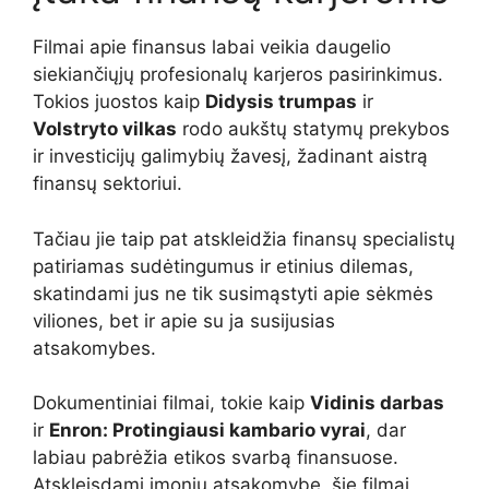
Filmai apie finansus labai veikia daugelio
siekiančiųjų profesionalų karjeros pasirinkimus.
Tokios juostos kaip
Didysis trumpas
ir
Volstryto vilkas
rodo aukštų statymų prekybos
ir investicijų galimybių žavesį, žadinant aistrą
finansų sektoriui.
Tačiau jie taip pat atskleidžia finansų specialistų
patiriamas sudėtingumus ir etinius dilemas,
skatindami jus ne tik susimąstyti apie sėkmės
viliones, bet ir apie su ja susijusias
atsakomybes.
Dokumentiniai filmai, tokie kaip
Vidinis darbas
ir
Enron: Protingiausi kambario vyrai
, dar
labiau pabrėžia etikos svarbą finansuose.
Atskleisdami įmonių atsakomybę, šie filmai