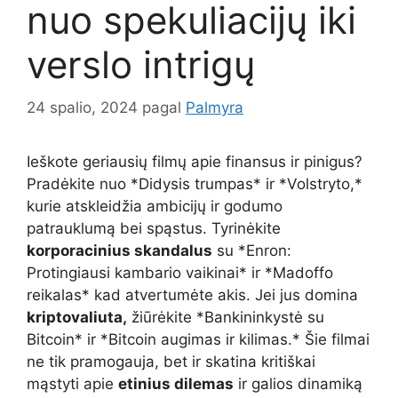
nuo spekuliacijų iki
verslo intrigų
24 spalio, 2024
pagal
Palmyra
Ieškote geriausių filmų apie finansus ir pinigus?
Pradėkite nuo *Didysis trumpas* ir *Volstryto,*
kurie atskleidžia ambicijų ir godumo
patrauklumą bei spąstus. Tyrinėkite
korporacinius skandalus
su *Enron:
Protingiausi kambario vaikinai* ir *Madoffo
reikalas* kad atvertumėte akis. Jei jus domina
kriptovaliuta,
žiūrėkite *Bankininkystė su
Bitcoin* ir *Bitcoin augimas ir kilimas.* Šie filmai
ne tik pramogauja, bet ir skatina kritiškai
mąstyti apie
etinius dilemas
ir galios dinamiką