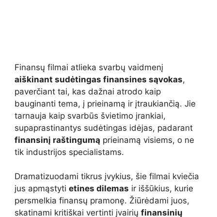
Finansų filmai atlieka svarbų vaidmenį
aiškinant sudėtingas finansines sąvokas
,
paverčiant tai, kas dažnai atrodo kaip
bauginanti tema, į prieinamą ir įtraukiančią. Jie
tarnauja kaip svarbūs švietimo įrankiai,
supaprastinantys sudėtingas idėjas, padarant
finansinį raštingumą
prieinamą visiems, o ne
tik industrijos specialistams.
Dramatizuodami tikrus įvykius, šie filmai kviečia
jus apmąstyti
etines dilemas
ir iššūkius, kurie
persmelkia finansų pramonę. Žiūrėdami juos,
skatinami kritiškai vertinti įvairių
finansinių