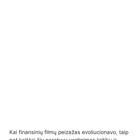
Kai finansinių filmų peizažas evoliucionavo, taip
pat keitėsi šių naratyvų vertinimas kritikų ir