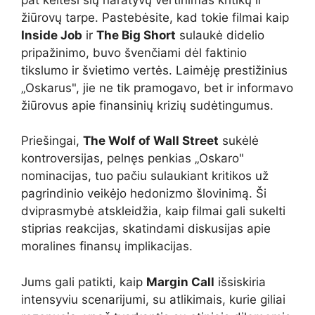
žiūrovų tarpe. Pastebėsite, kad tokie filmai kaip
Inside Job
ir
The Big Short
sulaukė didelio
pripažinimo, buvo švenčiami dėl faktinio
tikslumo ir švietimo vertės. Laimėję prestižinius
„Oskarus", jie ne tik pramogavo, bet ir informavo
žiūrovus apie finansinių krizių sudėtingumus.
Priešingai,
The Wolf of Wall Street
sukėlė
kontroversijas, pelnęs penkias „Oskaro"
nominacijas, tuo pačiu sulaukiant kritikos už
pagrindinio veikėjo hedonizmo šlovinimą. Ši
dviprasmybė atskleidžia, kaip filmai gali sukelti
stiprias reakcijas, skatindami diskusijas apie
moralines finansų implikacijas.
Jums gali patikti, kaip
Margin Call
išsiskiria
intensyviu scenarijumi, su atlikimais, kurie giliai