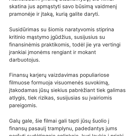
skatina jus apmąstyti savo būsimą vaidmenį
pramonėje ir įtaką, kurią galite daryti.
Susidūrimas su šiomis naratyvomis stiprina
kritinio mąstymo įgūdžius, susijusius su
finansinėmis praktikomis, todėl jie yra vertingi
įrankiai įmonėms rengiant ir mokant
darbuotojus.
Finansų karjerų vaizdavimas populiariose
filmuose formuoja visuomenės suvokimą,
įtakodamas jūsų siekius pabrėžiant tiek galimas
atlygis, tiek rizikas, susijusias su įvairiomis
pareigomis.
Galų gale, šie filmai gali tapti jūsų šuolio į
finansų pasaulį tramplynu, padedantys jums
naršyti sudėtingoje aplinkoje, kuri laukia į priekį.