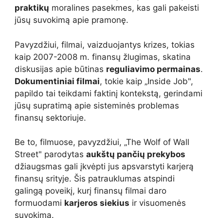
praktikų
moralines pasekmes, kas gali pakeisti
jūsų suvokimą apie pramonę.
Pavyzdžiui, filmai, vaizduojantys krizes, tokias
kaip 2007-2008 m. finansų žlugimas, skatina
diskusijas apie būtinas
reguliavimo permainas
.
Dokumentiniai filmai
, tokie kaip „Inside Job",
papildo tai teikdami faktinį kontekstą, gerindami
jūsų supratimą apie sisteminės problemas
finansų sektoriuje.
Be to, filmuose, pavyzdžiui, „The Wolf of Wall
Street" parodytas
aukštų pančių prekybos
džiaugsmas gali įkvėpti jus apsvarstyti karjerą
finansų srityje. Šis patrauklumas atspindi
galingą poveikį, kurį finansų filmai daro
formuodami
karjeros siekius
ir visuomenės
suvokimą.