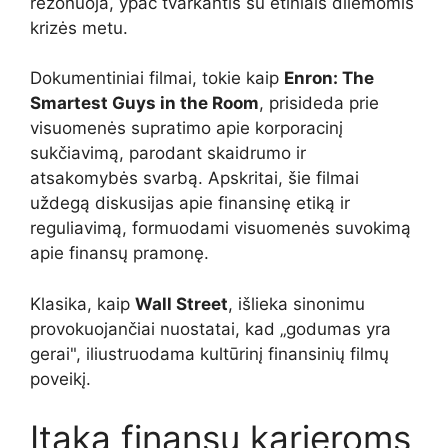
rezonuoja, ypač tvarkantis su etiniais dilemomis
krizės metu.
Dokumentiniai filmai, tokie kaip
Enron: The
Smartest Guys in the Room
, prisideda prie
visuomenės supratimo apie korporacinį
sukčiavimą, parodant skaidrumo ir
atsakomybės svarbą. Apskritai, šie filmai
uždegą diskusijas apie finansinę etiką ir
reguliavimą, formuodami visuomenės suvokimą
apie finansų pramonę.
Klasika, kaip
Wall Street
, išlieka sinonimu
provokuojančiai nuostatai, kad „godumas yra
gerai", iliustruodama kultūrinį finansinių filmų
poveikį.
Įtaka finansų karjeroms