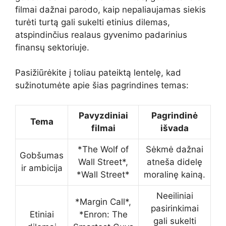
filmai dažnai parodo, kaip nepaliaujamas siekis
turėti turtą gali sukelti etinius dilemas,
atspindinčius realaus gyvenimo padarinius
finansų sektoriuje.
Pasižiūrėkite į toliau pateiktą lentelę, kad
sužinotumėte apie šias pagrindines temas:
Pavyzdiniai
Pagrindinė
Tema
filmai
išvada
*The Wolf of
Sėkmė dažnai
Gobšumas
Wall Street*,
atneša didelę
ir ambicija
*Wall Street*
moralinę kainą.
Neeiliniai
*Margin Call*,
pasirinkimai
Etiniai
*Enron: The
gali sukelti