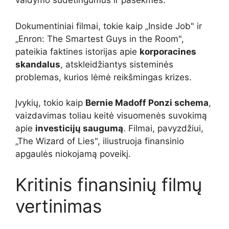
valdymo sudėtingumus ir pasekmes.
Dokumentiniai filmai, tokie kaip „Inside Job" ir
„Enron: The Smartest Guys in the Room",
pateikia faktines istorijas apie
korporacines
skandalus
, atskleidžiantys sisteminės
problemas, kurios lėmė reikšmingas krizes.
Įvykių, tokio kaip
Bernie Madoff Ponzi schema
,
vaizdavimas toliau keitė visuomenės suvokimą
apie
investicijų saugumą
. Filmai, pavyzdžiui,
„The Wizard of Lies", iliustruoja finansinio
apgaulės niokojamą poveikį.
Kritinis finansinių filmų
vertinimas