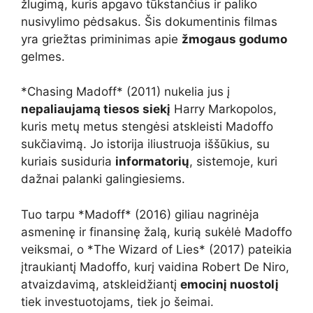
žlugimą, kuris apgavo tūkstančius ir paliko
nusivylimo pėdsakus. Šis dokumentinis filmas
yra griežtas priminimas apie
žmogaus godumo
gelmes.
*Chasing Madoff* (2011) nukelia jus į
nepaliaujamą tiesos siekį
Harry Markopolos,
kuris metų metus stengėsi atskleisti Madoffo
sukčiavimą. Jo istorija iliustruoja iššūkius, su
kuriais susiduria
informatorių
, sistemoje, kuri
dažnai palanki galingiesiems.
Tuo tarpu *Madoff* (2016) giliau nagrinėja
asmeninę ir finansinę žalą, kurią sukėlė Madoffo
veiksmai, o *The Wizard of Lies* (2017) pateikia
įtraukiantį Madoffo, kurį vaidina Robert De Niro,
atvaizdavimą, atskleidžiantį
emocinį nuostolį
tiek investuotojams, tiek jo šeimai.