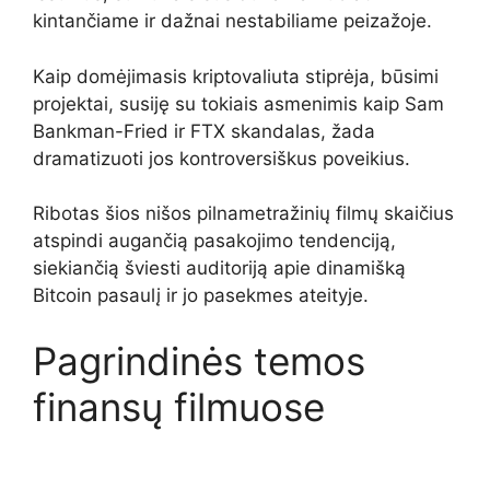
kintančiame ir dažnai nestabiliame peizažoje.
Kaip domėjimasis kriptovaliuta stiprėja, būsimi
projektai, susiję su tokiais asmenimis kaip Sam
Bankman-Fried ir FTX skandalas, žada
dramatizuoti jos kontroversiškus poveikius.
Ribotas šios nišos pilnametražinių filmų skaičius
atspindi augančią pasakojimo tendenciją,
siekiančią šviesti auditoriją apie dinamišką
Bitcoin pasaulį ir jo pasekmes ateityje.
Pagrindinės temos
finansų filmuose