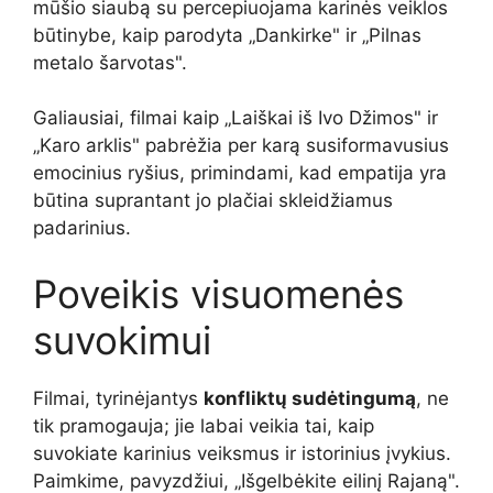
mūšio siaubą su percepiuojama karinės veiklos
būtinybe, kaip parodyta „Dankirke" ir „Pilnas
metalo šarvotas".
Galiausiai, filmai kaip „Laiškai iš Ivo Džimos" ir
„Karo arklis" pabrėžia per karą susiformavusius
emocinius ryšius, primindami, kad empatija yra
būtina suprantant jo plačiai skleidžiamus
padarinius.
Poveikis visuomenės
suvokimui
Filmai, tyrinėjantys
konfliktų sudėtingumą
, ne
tik pramogauja; jie labai veikia tai, kaip
suvokiate karinius veiksmus ir istorinius įvykius.
Paimkime, pavyzdžiui, „Išgelbėkite eilinį Rajaną".