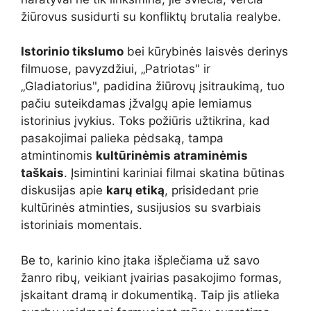
žiūrovus susidurti su konfliktų brutalia realybe.
Istorinio tikslumo
bei kūrybinės laisvės derinys
filmuose, pavyzdžiui, „Patriotas" ir
„Gladiatorius", padidina žiūrovų įsitraukimą, tuo
pačiu suteikdamas įžvalgų apie lemiamus
istorinius įvykius. Toks požiūris užtikrina, kad
pasakojimai palieka pėdsaką, tampa
atmintinomis
kultūrinėmis atraminėmis
taškais
. Įsimintini kariniai filmai skatina būtinas
diskusijas apie
karų etiką
, prisidedant prie
kultūrinės atminties, susijusios su svarbiais
istoriniais momentais.
Be to, karinio kino įtaka išplečiama už savo
žanro ribų, veikiant įvairias pasakojimo formas,
įskaitant dramą ir dokumentiką. Taip jis atlieka