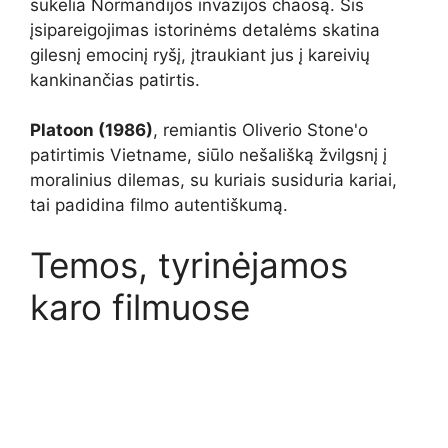
sukelia Normandijos invazijos chaosą. Šis
įsipareigojimas istorinėms detalėms skatina
gilesnį emocinį ryšį, įtraukiant jus į kareivių
kankinančias patirtis.
Platoon (1986)
, remiantis Oliverio Stone'o
patirtimis Vietname, siūlo nešališką žvilgsnį į
moralinius dilemas, su kuriais susiduria kariai,
tai padidina filmo autentiškumą.
Temos, tyrinėjamos
karo filmuose