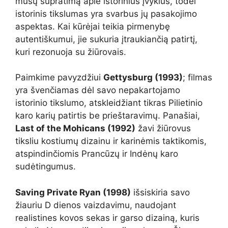
mūsų supratimą apie istorinius įvykius, todėl
istorinis tikslumas yra svarbus jų pasakojimo
aspektas. Kai kūrėjai teikia pirmenybę
autentiškumui, jie sukuria įtraukiančią patirtį,
kuri rezonuoja su žiūrovais.
Paimkime pavyzdžiui
Gettysburg (1993)
; filmas
yra švenčiamas dėl savo nepakartojamo
istorinio tikslumo, atskleidžiant tikras Pilietinio
karo karių patirtis be prieštaravimų. Panašiai,
Last of the Mohicans (1992)
žavi žiūrovus
tiksliu kostiumų dizainu ir karinėmis taktikomis,
atspindinčiomis Prancūzų ir Indėnų karo
sudėtingumus.
Saving Private Ryan (1998)
išsiskiria savo
žiauriu D dienos vaizdavimu, naudojant
realistines kovos sekas ir garso dizainą, kuris