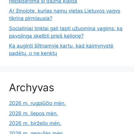
nepadaroma ši dažna klaida
Ar žinojote, kurias namų vietas Lietuvos vagys
tikrina pirmiausia?
Socialiniai tinklai gali tapti užuomina vagims: ką
pavojinga skelbti prieš kelionę?
Ką auginti šiltnamyje kartu, kad kaimynystė
padėtų, o ne kenktų
Archyvas
2026 m. rugpjūčio mėn.
2026 m. liepos mėn.
2026 m. birželio mėn.
2026 m. gegužės mėn.