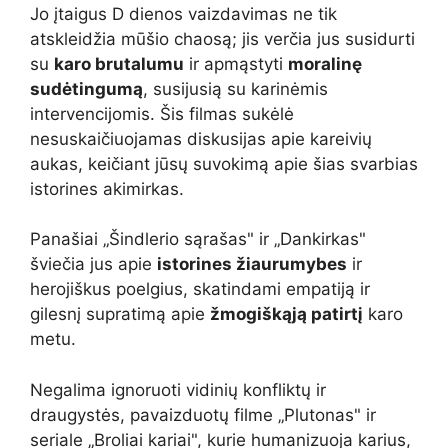
Jo įtaigus D dienos vaizdavimas ne tik
atskleidžia mūšio chaosą; jis verčia jus susidurti
su
karo brutalumu
ir apmąstyti
moralinę
sudėtingumą
, susijusią su karinėmis
intervencijomis. Šis filmas sukėlė
nesuskaičiuojamas diskusijas apie kareivių
aukas, keičiant jūsų suvokimą apie šias svarbias
istorines akimirkas.
Panašiai „Šindlerio sąrašas" ir „Dankirkas"
šviečia jus apie
istorines žiaurumybes
ir
herojiškus poelgius, skatindami empatiją ir
gilesnį supratimą apie
žmogiškąją patirtį
karo
metu.
Negalima ignoruoti vidinių konfliktų ir
draugystės, pavaizduotų filme „Plutonas" ir
seriale „Broliai kariai", kurie humanizuoja karius,