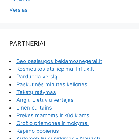
Verslas
PARTNERIAI
Seo paslaugos beklamosnegerai.lt
Kosmetikos atsiliepimai Influx.lt
Parduoda verslą
Paskutinės minutės kelionės
Tekstų rašymas
Anglu Lietuviu vertejas
Linen curtains
Prekės mamoms ir kūdikiams
Grožio priemonės ir mokymai
Kepimo popierius
Automobiliu supirkimas - Naudotų