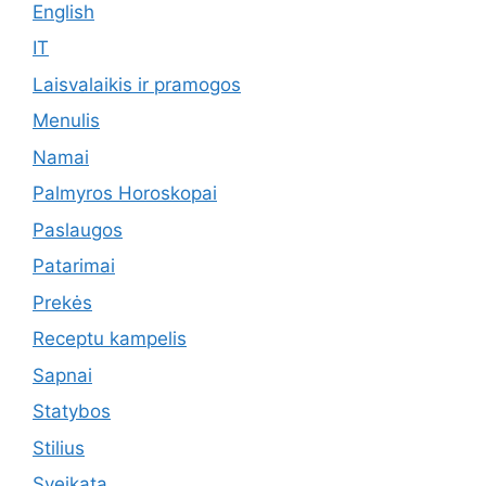
English
IT
Laisvalaikis ir pramogos
Menulis
Namai
Palmyros Horoskopai
Paslaugos
Patarimai
Prekės
Receptu kampelis
Sapnai
Statybos
Stilius
Sveikata