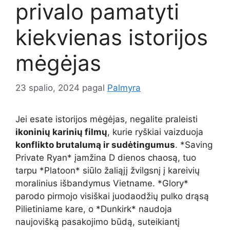
privalo pamatyti
kiekvienas istorijos
mėgėjas
23 spalio, 2024
pagal
Palmyra
Jei esate istorijos mėgėjas, negalite praleisti
ikoninių karinių filmų
, kurie ryškiai vaizduoja
konflikto brutalumą ir sudėtingumus
. *Saving
Private Ryan* įamžina D dienos chaosą, tuo
tarpu *Platoon* siūlo žaliąjį žvilgsnį į kareivių
moralinius išbandymus Vietname. *Glory*
parodo pirmojo visiškai juodaodžių pulko drąsą
Pilietiniame kare, o *Dunkirk* naudoja
naujovišką pasakojimo būdą, suteikiantį