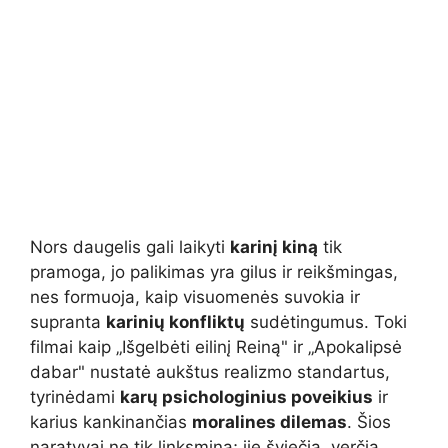
Nors daugelis gali laikyti
karinį kiną
tik
pramoga, jo palikimas yra gilus ir reikšmingas,
nes formuoja, kaip visuomenės suvokia ir
supranta
karinių konfliktų
sudėtingumus. Toki
filmai kaip „Išgelbėti eilinį Reiną" ir „Apokalipsė
dabar" nustatė aukštus realizmo standartus,
tyrinėdami
karų psichologinius poveikius
ir
karius kankinančias
moralines dilemas
. Šios
naratyvai ne tik linksmina; jie šviečia, verčia