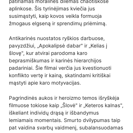
patiriamas moralines dilemas chaotiškose
aplinkose. Šis tyrinėjimas kviečia jus
susimąstyti, kaip kovos veikla formuoja
žmogaus elgseną ir sprendimų priėmimą.
Antikarinės nuostatos ryškios darbuose,
pavyzdžiui, „Apokalipsė dabar" ir „Kelias į
šlovę", kur atvirai parodoma karo
beprasmiškumas ir karinės hierarchijos
padariniai. Šie filmai verčia jus kvestionuoti
konflikto vertę ir kainą, skatindami kritiškai
mąstyti apie karo motyvacijas.
Pagrindinės aukos ir heroizmo temos išryškėja
filmuose tokiose kaip „Šlovė" ir „Keteros kalnas",
iškeliant individų drąsą ir išbandymus
lemiamais momentais. Smurto dvilypumas taip
pat vaidina svarbų vaidmenį, subalansuodamas