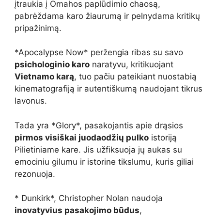
įtraukia į Omahos paplūdimio chaosą,
pabrėždama karo žiaurumą ir pelnydama kritikų
pripažinimą.
*Apocalypse Now* peržengia ribas su savo
psichologinio karo
naratyvu, kritikuojant
Vietnamo karą
, tuo pačiu pateikiant nuostabią
kinematografiją ir autentiškumą naudojant tikrus
lavonus.
Tada yra *Glory*, pasakojantis apie drąsios
pirmos visiškai juodaodžių pulko
istoriją
Pilietiniame kare. Jis užfiksuoja jų aukas su
emociniu gilumu ir istorine tikslumu, kuris giliai
rezonuoja.
* Dunkirk*, Christopher Nolan naudoja
inovatyvius pasakojimo būdus
,