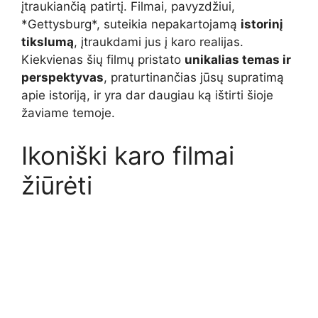
įtraukiančią patirtį. Filmai, pavyzdžiui,
*Gettysburg*, suteikia nepakartojamą
istorinį
tikslumą
, įtraukdami jus į karo realijas.
Kiekvienas šių filmų pristato
unikalias temas ir
perspektyvas
, praturtinančias jūsų supratimą
apie istoriją, ir yra dar daugiau ką ištirti šioje
žaviame temoje.
Ikoniški karo filmai
žiūrėti