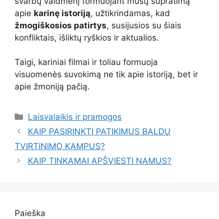
svarbų vaidmenį formuojant mūsų supratimą
apie
karinę istoriją
, užtikrindamas, kad
žmogiškosios patirtys
, susijusios su šiais
konfliktais, išliktų ryškios ir aktualios.
Taigi, kariniai filmai ir toliau formuoja
visuomenės suvokimą ne tik apie istoriją, bet ir
apie žmoniją pačią.
Kategorijos
Laisvalaikis ir pramogos
KAIP PASIRINKTI PATIKIMUS BALDŲ
TVIRTINIMO KAMPUS?
KAIP TINKAMAI APŠVIESTI NAMUS?
Paieška