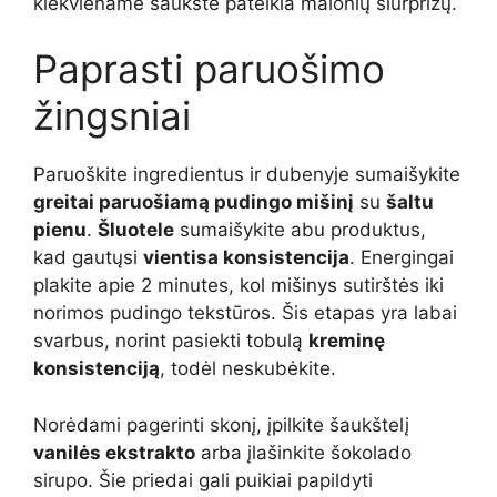
kiekviename šaukšte pateikia malonių siurprizų.
Paprasti paruošimo
žingsniai
Paruoškite ingredientus ir dubenyje sumaišykite
greitai paruošiamą pudingo mišinį
su
šaltu
pienu
.
Šluotele
sumaišykite abu produktus,
kad gautųsi
vientisa konsistencija
. Energingai
plakite apie 2 minutes, kol mišinys sutirštės iki
norimos pudingo tekstūros. Šis etapas yra labai
svarbus, norint pasiekti tobulą
kreminę
konsistenciją
, todėl neskubėkite.
Norėdami pagerinti skonį, įpilkite šaukštelį
vanilės ekstrakto
arba įlašinkite šokolado
sirupo. Šie priedai gali puikiai papildyti