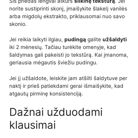
Šis priedas lengvai atkurs
šilkinę tekstūrą
. Jei
norite sustiprinti skonį, įmaišykite šlakelį vanilės
arba migdolų ekstrakto, priklausomai nuo savo
skonio.
Jei reikia laikyti ilgiau,
pudingą
galite
užšaldyti
iki 2 mėnesių. Tačiau turėkite omenyje, kad
šaldymas gali pakeisti jo tekstūrą. Kai įmanoma,
geriausia mėgautis šviežiu pudingu.
Jei jį užšaldote, leiskite jam atšilti šaldytuve per
naktį ir prieš patiekdami gerai išmaišykite, kad
atgautų pirminę konsistenciją.
Dažnai užduodami
klausimai