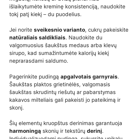
išlaikytumėte kreminę konsistenciją, naudokite
tokį patį kiekį – du puodelius.
Jei norite
sveikesnio varianto
, cukrų pakeiskite
natūraliais saldikliais
. Naudokite du
valgomuosius šaukštus medaus arba klevų
sirupo, kad sumažintumėte kalorijų kiekį
neprarasdami saldumo.
Pagerinkite pudingą
apgalvotais garnyrais
.
Šaukštas plaktos grietinėlės, valgomasis
šaukštas skrudintų riešutų ar pabarstymas
kakavos milteliais gali pakeisti jo pateikimą ir
skonį.
Šių elementų kruopštus derinimas garantuoja
harmoningą
skonių ir tekstūrų
derinį
.
Individualizuodami pudingą, sukursite unikalų