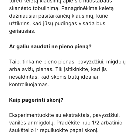
turėti keletą klausimų apie šio nuostabaus
skanėsto tobulinimą. Panagrinėkime keletą
dažniausiai pasitaikančių klausimų, kurie
užtikrins, kad jūsų pudingas visada bus
geriausias.
Ar galiu naudoti ne pieno pieną?
Taip, tinka ne pieno pienas, pavyzdžiui, migdolų
arba avižų pienas. Tik įsitikinkite, kad jis
nesaldintas, kad skonis būtų idealiai
kontroliuojamas.
Kaip pagerinti skonį?
Eksperimentuokite su ekstraktais, pavyzdžiui,
vanilės ar migdolų. Pradėkite nuo 1/2 arbatinio
šaukštelio ir reguliuokite pagal skonį.