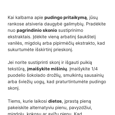
Kai kalbama apie
pudingo pritaikymą
, jūsų
rankose atsiveria daugybė galimybių. Pradėkite
nuo
pagrindinio skonio
sustiprinimo
ekstraktais. Įdėkite vieną arbatinį šaukštelį
vanilės, migdolų arba pipirmėčių ekstrakto, kad
sukurtumėte išskirtinį prieskonį.
Jei norite sustiprinti skonį ir išgauti puikią
tekstūrą,
įmaišykite mišinių
. Įmaišykite 1/4
puodelio šokolado drožlių, smulkintų sausainių
arba šviežių uogų, kad praturtintumėte pudingo
skonį.
Tiems, kurie laikosi
dietos
, įprastą pieną
pakeiskite alternatyviu pienu, pavyzdžiui,
migdolų, kokosų ar avižų pienu. Kad