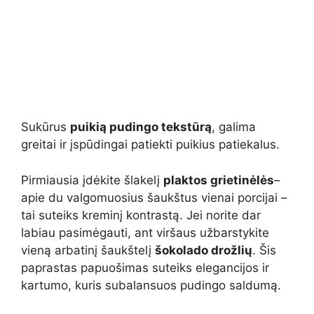
Sukūrus
puikią pudingo tekstūrą
, galima
greitai ir įspūdingai patiekti puikius patiekalus.
Pirmiausia įdėkite šlakelį
plaktos grietinėlės
–
apie du valgomuosius šaukštus vienai porcijai –
tai suteiks kreminį kontrastą. Jei norite dar
labiau pasimėgauti, ant viršaus užbarstykite
vieną arbatinį šaukštelį
šokolado drožlių
. Šis
paprastas papuošimas suteiks elegancijos ir
kartumo, kuris subalansuos pudingo saldumą.