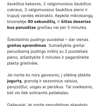
šaukštus kakavos, 2 valgomuosius šaukštus
cukraus, 3 valgomuosius šaukštus pieno ir
truputį vanilės ekstrakto. Kepkite mikrobangų
krosnelėje
90 sekundžių
, ir
šiltas desertas
bus paruoštas
greičiau nei per 5 minutes.
Šokoladinio pudingo puodeliai – dar vienas
greitas sprendimas
. Sumaišykite greitai
paruošiamą pudingo mišinį su 2 puodeliais
pieno, atšaldykite 5 minutes ir pagardinkite
plakta grietinėle.
Jei norite ko nors gaivesnio, į stiklinę įdėkite
jogurtą
, granolą ir sezoninius vaisius,
pavyzdžiui, uogas ar persikus. Tai sveikesnis,
bet vis tiek sotinantis patiekalas.
Galiausiai, jei norite nesudėtingo skanėsto,