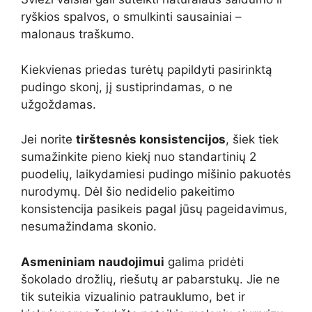
ryškios spalvos, o smulkinti sausainiai –
malonaus traškumo.
Kiekvienas priedas turėtų papildyti pasirinktą
pudingo skonį, jį sustiprindamas, o ne
užgoždamas.
Jei norite
tirštesnės konsistencijos
, šiek tiek
sumažinkite pieno kiekį nuo standartinių 2
puodelių, laikydamiesi pudingo mišinio pakuotės
nurodymų. Dėl šio nedidelio pakeitimo
konsistencija pasikeis pagal jūsų pageidavimus,
nesumažindama skonio.
Asmeniniam naudojimui
galima pridėti
šokolado drožlių, riešutų ar pabarstukų. Jie ne
tik suteikia vizualinio patrauklumo, bet ir