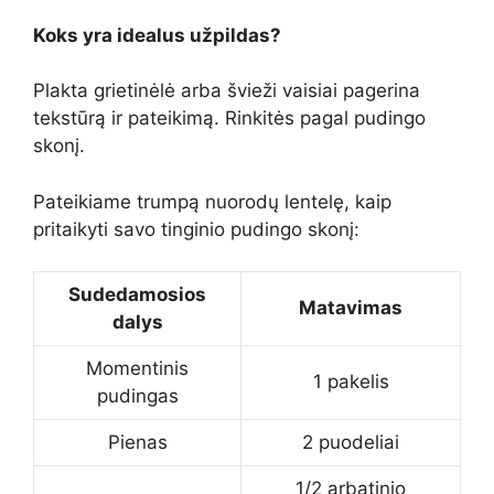
Koks yra idealus užpildas?
Plakta grietinėlė arba švieži vaisiai pagerina
tekstūrą ir pateikimą. Rinkitės pagal pudingo
skonį.
Pateikiame trumpą nuorodų lentelę, kaip
pritaikyti savo tinginio pudingo skonį:
Sudedamosios
Matavimas
dalys
Momentinis
1 pakelis
pudingas
Pienas
2 puodeliai
1/2 arbatinio