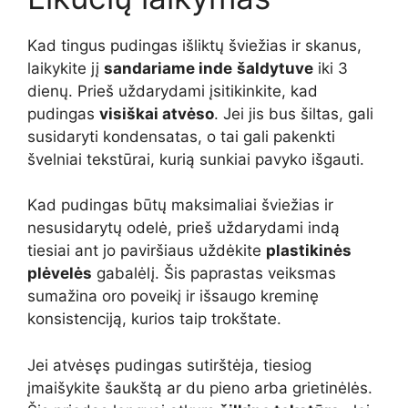
Kad tingus pudingas išliktų šviežias ir skanus,
laikykite jį
sandariame inde
šaldytuve
iki 3
dienų. Prieš uždarydami įsitikinkite, kad
pudingas
visiškai atvėso
. Jei jis bus šiltas, gali
susidaryti kondensatas, o tai gali pakenkti
švelniai tekstūrai, kurią sunkiai pavyko išgauti.
Kad pudingas būtų maksimaliai šviežias ir
nesusidarytų odelė, prieš uždarydami indą
tiesiai ant jo paviršiaus uždėkite
plastikinės
plėvelės
gabalėlį. Šis paprastas veiksmas
sumažina oro poveikį ir išsaugo kreminę
konsistenciją, kurios taip trokštate.
Jei atvėsęs pudingas sutirštėja, tiesiog
įmaišykite šaukštą ar du pieno arba grietinėlės.