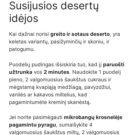
Susijusios desertų
idėjos
Kai dažnai norisi
greito ir sotaus deserto
, yra
keletas variantų, pasižyminčių ir skoniu, ir
patogumu.
Puodelių pudingas išsiskiria tuo, kad jį
paruošti
užtrunka
vos
2 minutes
. Naudokite 1 puodelį
pieno, 2 valgomuosius šaukštus cukraus ir
mėgstamą kvapiąją medžiagą, pavyzdžiui,
vanilės ar kakavos miltelius, kad
pagamintumėte kreminį skanėstą.
Jei norite pasimėgauti
mikrobangų krosnelėje
pagamintu pyragu
, sumaišykite 4
valgomuosius šaukštus miltų, 2 valgomuosius