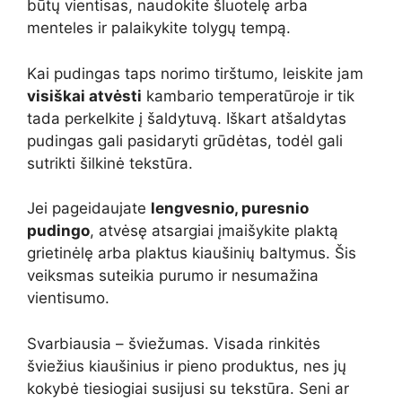
būtų vientisas, naudokite šluotelę arba
menteles ir palaikykite tolygų tempą.
Kai pudingas taps norimo tirštumo, leiskite jam
visiškai atvėsti
kambario temperatūroje ir tik
tada perkelkite į šaldytuvą. Iškart atšaldytas
pudingas gali pasidaryti grūdėtas, todėl gali
sutrikti šilkinė tekstūra.
Jei pageidaujate
lengvesnio, puresnio
pudingo
, atvėsę atsargiai įmaišykite plaktą
grietinėlę arba plaktus kiaušinių baltymus. Šis
veiksmas suteikia purumo ir nesumažina
vientisumo.
Svarbiausia – šviežumas. Visada rinkitės
šviežius kiaušinius ir pieno produktus, nes jų
kokybė tiesiogiai susijusi su tekstūra. Seni ar