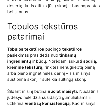
desertą, kuris atitiks jūsų skonį ir bus paprastas
bei skanus.
Tobulos tekstūros
patarimai
Tobulos tekstūros
pudingo
tekstūros
pasiekimas prasideda nuo
tinkamų
ingredientų
ir būdų. Norėdami sukurti
sodrią,
kreminę tekstūrą
, rinkitės nenugriebtą pieną
arba pieno ir grietinėlės derinį – šis mišinys
sustiprina skonį ir suteikia sultingą skonį.
Šildant mišinį būtina
nuolat maišyti
. Nuolatinis
judesys neleidžia susidaryti gumuliukams ir
užtikrina
vientisą konsistenciją
. Kad mišinys