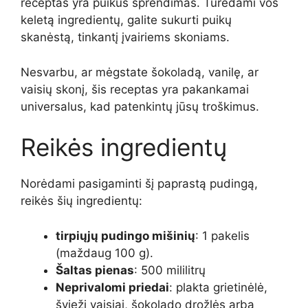
receptas yra puikus sprendimas. Turėdami vos
keletą ingredientų, galite sukurti puikų
skanėstą, tinkantį įvairiems skoniams.
Nesvarbu, ar mėgstate šokoladą, vanilę, ar
vaisių skonį, šis receptas yra pakankamai
universalus, kad patenkintų jūsų troškimus.
Reikės ingredientų
Norėdami pasigaminti šį paprastą pudingą,
reikės šių ingredientų:
tirpiųjų pudingo mišinių
: 1 pakelis
(maždaug 100 g).
Šaltas pienas
: 500 mililitrų
Neprivalomi priedai
: plakta grietinėlė,
švieži vaisiai, šokolado drožlės arba