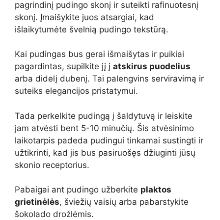
pagrindinį pudingo skonį ir suteikti rafinuotesnį
skonį. Įmaišykite juos atsargiai, kad
išlaikytumėte švelnią pudingo tekstūrą.
Kai pudingas bus gerai išmaišytas ir puikiai
pagardintas, supilkite jį į
atskirus puodelius
arba didelį dubenį. Tai palengvins serviravimą ir
suteiks elegancijos pristatymui.
Tada perkelkite pudingą į šaldytuvą ir leiskite
jam atvėsti bent 5-10 minučių. Šis atvėsinimo
laikotarpis padeda pudingui tinkamai sustingti ir
užtikrinti, kad jis bus pasiruošęs džiuginti jūsų
skonio receptorius.
Pabaigai ant pudingo užberkite
plaktos
grietinėlės
, šviežių vaisių arba pabarstykite
šokolado drožlėmis.