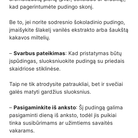
kad pagerintumėte pudingo skonį.
Be to, jei norite sodresnio šokoladinio pudingo,
įmaišykite šlakelį vanilės ekstrakto arba šaukštą
kakavos miltelių.
–
Svarbus pateikimas
: Kad pristatymas būtų
įspūdingas, sluoksniuokite pudingą su priedais
skaidriose stiklinėse.
Taip ne tik atrodysite patraukliai, bet ir svečiai
galės matyti gardžius sluoksnius.
–
Pasigaminkite iš anksto
: Šį pudingą galima
pasigaminti dieną iš anksto, todėl jis puikiai
tinka susibūrimams ar užimtiems savaitės
vakarams.