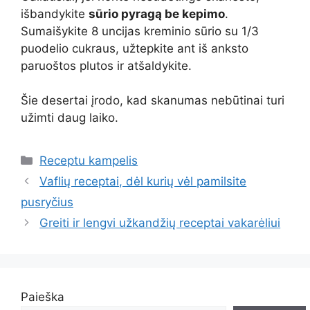
išbandykite
sūrio pyragą be kepimo
.
Sumaišykite 8 uncijas kreminio sūrio su 1/3
puodelio cukraus, užtepkite ant iš anksto
paruoštos plutos ir atšaldykite.
Šie desertai įrodo, kad skanumas nebūtinai turi
užimti daug laiko.
Kategorijos
Receptu kampelis
Vaflių receptai, dėl kurių vėl pamilsite
pusryčius
Greiti ir lengvi užkandžių receptai vakarėliui
Paieška