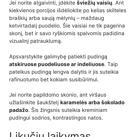
Jei norite atgaivinti, įdėkite
šviežių vaisių
. Ant
kiekvienos porcijos išdėliokite po kelias skilteles
braškių arba saują mėlynių – maždaug
ketvirtadalį puodelio. Šie vaisiai ne tik pagerina
skonį, bet ir savo ryškiomis spalvomis padidina
vizualinį patrauklumą.
Apsvarstykite galimybę patiekti pudingą
atskiruose puodeliuose ar indeliuose
. Taip
pateikus pudingą lengva dalytis ir jis suteikia
rafinuotumo bet kokiam susibūrimui.
Jei norite papildomo skonio, ant viršaus
užlašinkite šaukštelį
karamelės arba šokolado
padažo
. Šis žingsnis suteikia kreminiam
pudingui sodrios, kontrastingos natos.
Likučių laikymas