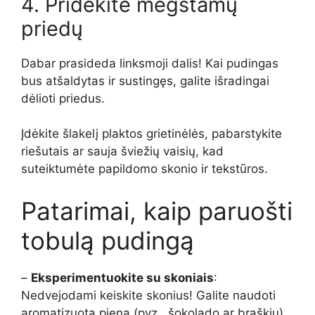
4. Pridėkite mėgstamų
priedų
Dabar prasideda linksmoji dalis! Kai pudingas
bus atšaldytas ir sustingęs, galite išradingai
dėlioti priedus.
Įdėkite šlakelį plaktos grietinėlės, pabarstykite
riešutais ar sauja šviežių vaisių, kad
suteiktumėte papildomo skonio ir tekstūros.
Patarimai, kaip paruošti
tobulą pudingą
–
Eksperimentuokite su skoniais
:
Nedvejodami keiskite skonius! Galite naudoti
aromatizuotą pieną (pvz., šokolado ar braškių),