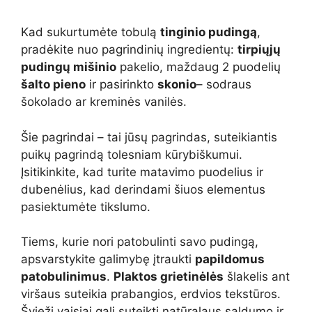
Kad sukurtumėte tobulą
tinginio pudingą
,
pradėkite nuo pagrindinių ingredientų:
tirpiųjų
pudingų mišinio
pakelio, maždaug 2 puodelių
šalto pieno
ir pasirinkto
skonio
– sodraus
šokolado ar kreminės vanilės.
Šie pagrindai – tai jūsų pagrindas, suteikiantis
puikų pagrindą tolesniam kūrybiškumui.
Įsitikinkite, kad turite matavimo puodelius ir
dubenėlius, kad derindami šiuos elementus
pasiektumėte tikslumo.
Tiems, kurie nori patobulinti savo pudingą,
apsvarstykite galimybę įtraukti
papildomus
patobulinimus
.
Plaktos grietinėlės
šlakelis ant
viršaus suteikia prabangios, erdvios tekstūros.
Švieži vaisiai gali suteikti natūralaus saldumo ir