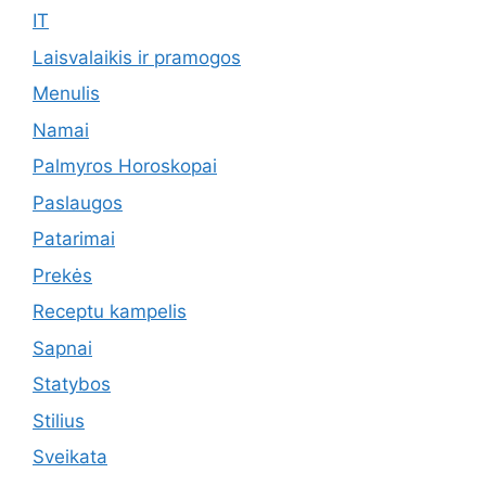
IT
Laisvalaikis ir pramogos
Menulis
Namai
Palmyros Horoskopai
Paslaugos
Patarimai
Prekės
Receptu kampelis
Sapnai
Statybos
Stilius
Sveikata