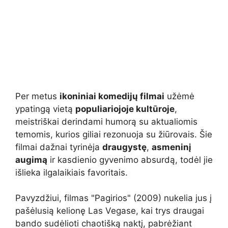
Per metus
ikoniniai komedijų filmai
užėmė
ypatingą vietą
populiariojoje kultūroje
,
meistriškai derindami humorą su aktualiomis
temomis, kurios giliai rezonuoja su žiūrovais. Šie
filmai dažnai tyrinėja
draugystę
,
asmeninį
augimą
ir kasdienio gyvenimo absurdą, todėl jie
išlieka ilgalaikiais favoritais.
Pavyzdžiui, filmas "Pagirios" (2009) nukelia jus į
pašėlusią kelionę Las Vegase, kai trys draugai
bando sudėlioti chaotišką naktį, pabrėžiant