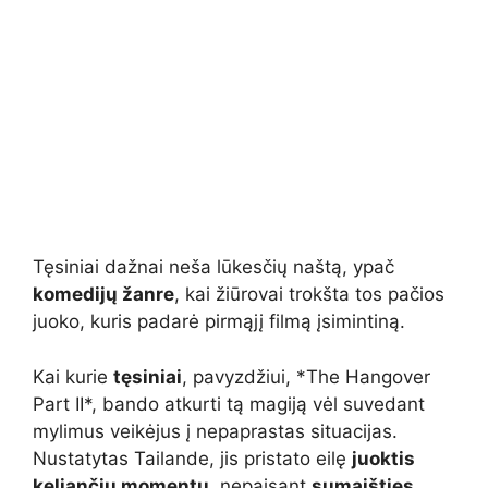
Tęsiniai dažnai neša lūkesčių naštą, ypač
komedijų žanre
, kai žiūrovai trokšta tos pačios
juoko, kuris padarė pirmąjį filmą įsimintiną.
Kai kurie
tęsiniai
, pavyzdžiui, *The Hangover
Part II*, bando atkurti tą magiją vėl suvedant
mylimus veikėjus į nepaprastas situacijas.
Nustatytas Tailande, jis pristato eilę
juoktis
keliančių momentų
, nepaisant
sumaišties