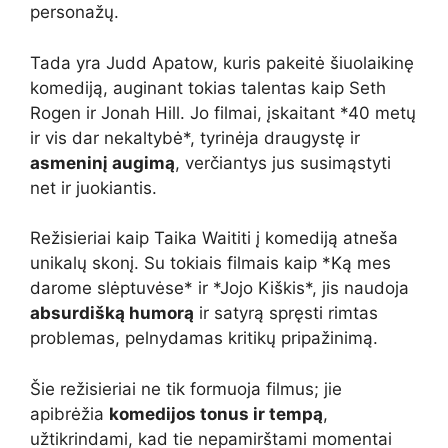
personažų.
Tada yra Judd Apatow, kuris pakeitė šiuolaikinę
komediją, auginant tokias talentas kaip Seth
Rogen ir Jonah Hill. Jo filmai, įskaitant *40 metų
ir vis dar nekaltybė*, tyrinėja draugystę ir
asmeninį augimą
, verčiantys jus susimąstyti
net ir juokiantis.
Režisieriai kaip Taika Waititi į komediją atneša
unikalų skonį. Su tokiais filmais kaip *Ką mes
darome slėptuvėse* ir *Jojo Kiškis*, jis naudoja
absurdišką humorą
ir satyrą spręsti rimtas
problemas, pelnydamas kritikų pripažinimą.
Šie režisieriai ne tik formuoja filmus; jie
apibrėžia
komedijos tonus ir tempą
,
užtikrindami, kad tie nepamirštami momentai