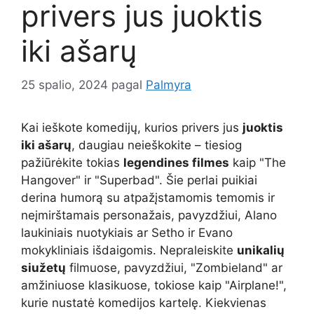
privers jus juoktis
iki ašarų
25 spalio, 2024
pagal
Palmyra
Kai ieškote komedijų, kurios privers jus
juoktis
iki ašarų
, daugiau neieškokite – tiesiog
pažiūrėkite tokias
legendines filmes
kaip "The
Hangover" ir "Superbad". Šie perlai puikiai
derina humorą su atpažįstamomis temomis ir
neįmirštamais personažais, pavyzdžiui, Alano
laukiniais nuotykiais ar Setho ir Evano
mokykliniais išdaigomis. Nepraleiskite
unikalių
siužetų
filmuose, pavyzdžiui, "Zombieland" ar
amžiniuose klasikuose, tokiose kaip "Airplane!",
kurie nustatė komedijos kartelę. Kiekvienas