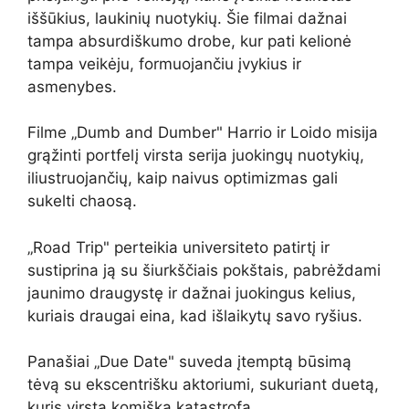
iššūkius, laukinių nuotykių. Šie filmai dažnai
tampa absurdiškumo drobe, kur pati kelionė
tampa veikėju, formuojančiu įvykius ir
asmenybes.
Filme „Dumb and Dumber" Harrio ir Loido misija
grąžinti portfelį virsta serija juokingų nuotykių,
iliustruojančių, kaip naivus optimizmas gali
sukelti chaosą.
„Road Trip" perteikia universiteto patirtį ir
sustiprina ją su šiurkščiais pokštais, pabrėždami
jaunimo draugystę ir dažnai juokingus kelius,
kuriais draugai eina, kad išlaikytų savo ryšius.
Panašiai „Due Date" suveda įtemptą būsimą
tėvą su ekscentrišku aktoriumi, sukuriant duetą,
kuris virsta komiška katastrofa.