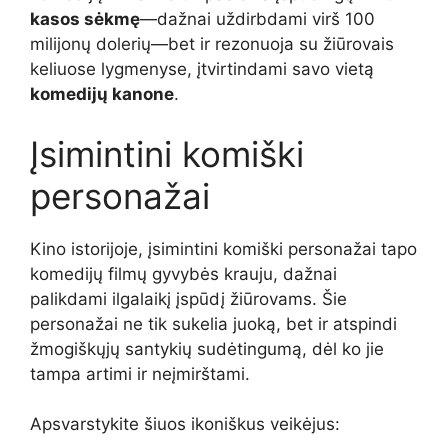
kasos sėkmę
—dažnai uždirbdami virš 100
milijonų dolerių—bet ir rezonuoja su žiūrovais
keliuose lygmenyse, įtvirtindami savo vietą
komedijų kanone
.
Įsimintini komiški
personažai
Kino istorijoje, įsimintini komiški personažai tapo
komedijų filmų gyvybės krauju, dažnai
palikdami ilgalaikį įspūdį žiūrovams. Šie
personažai ne tik sukelia juoką, bet ir atspindi
žmogiškųjų santykių sudėtingumą, dėl ko jie
tampa artimi ir neįmirštami.
Apsvarstykite šiuos ikoniškus veikėjus: