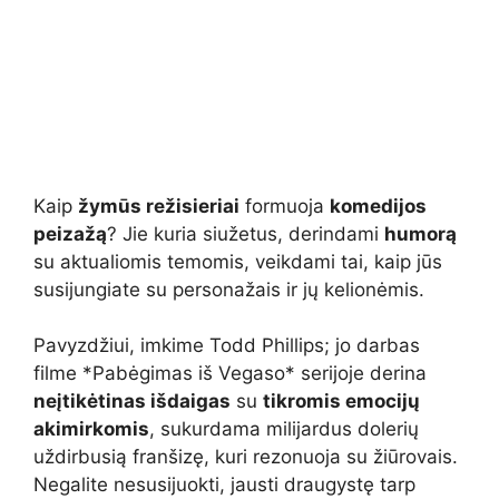
Kaip
žymūs režisieriai
formuoja
komedijos
peizažą
? Jie kuria siužetus, derindami
humorą
su aktualiomis temomis, veikdami tai, kaip jūs
susijungiate su personažais ir jų kelionėmis.
Pavyzdžiui, imkime Todd Phillips; jo darbas
filme *Pabėgimas iš Vegaso* serijoje derina
neįtikėtinas išdaigas
su
tikromis emocijų
akimirkomis
, sukurdama milijardus dolerių
uždirbusią franšizę, kuri rezonuoja su žiūrovais.
Negalite nesusijuokti, jausti draugystę tarp