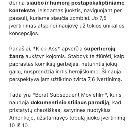
derina
siaubo ir humorą
postapokaliptiniame
kontekste
, leisdamas juoktis, naviguojant per
pasaulį, kuriame siaučia zombiai. Jo 7,5
įvertinimas atspindi naujovę už tokios unikalios
koncepcijos.
Panašiai, *Kick-Ass* apverčia
superherojų
žanrą
aukštyn kojomis. Stabdykite žiūrėti, kaip
paprastas komiksų gerbėjas, neturintis jokių
galių, nusprendžia imtis herojiškumo. Ši nauja
perspektyva jam užtikrino tvirtą 7,6 įvertinimą.
Tada yra *Borat Subsequent Moviefilm*, kuris
naudoja
dokumentinio stiliaus parodiją
, kad
pristatytų chaotiškas, satyrines nuotykius
Amerikoje, užsitarnavęs tobulą juoko įvertinimą
10 iš 10.