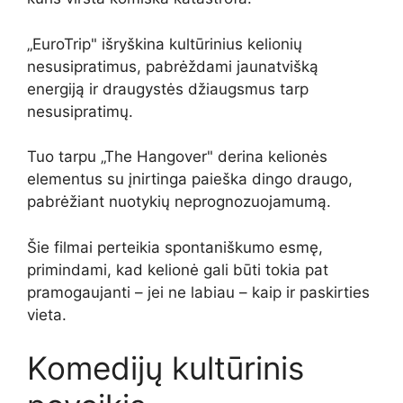
„EuroTrip" išryškina kultūrinius kelionių
nesusipratimus, pabrėždami jaunatvišką
energiją ir draugystės džiaugsmus tarp
nesusipratimų.
Tuo tarpu „The Hangover" derina kelionės
elementus su įnirtinga paieška dingo draugo,
pabrėžiant nuotykių neprognozuojamumą.
Šie filmai perteikia spontaniškumo esmę,
primindami, kad kelionė gali būti tokia pat
pramogaujanti – jei ne labiau – kaip ir paskirties
vieta.
Komedijų kultūrinis