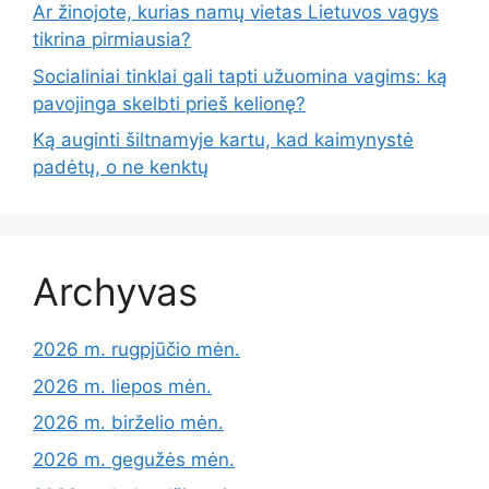
Ar žinojote, kurias namų vietas Lietuvos vagys
tikrina pirmiausia?
Socialiniai tinklai gali tapti užuomina vagims: ką
pavojinga skelbti prieš kelionę?
Ką auginti šiltnamyje kartu, kad kaimynystė
padėtų, o ne kenktų
Archyvas
2026 m. rugpjūčio mėn.
2026 m. liepos mėn.
2026 m. birželio mėn.
2026 m. gegužės mėn.