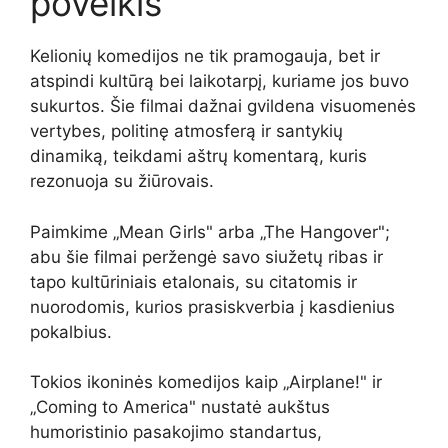
poveikis
Kelionių komedijos ne tik pramogauja, bet ir
atspindi kultūrą bei laikotarpį, kuriame jos buvo
sukurtos. Šie filmai dažnai gvildena visuomenės
vertybes, politinę atmosferą ir santykių
dinamiką, teikdami aštrų komentarą, kuris
rezonuoja su žiūrovais.
Paimkime „Mean Girls" arba „The Hangover";
abu šie filmai peržengė savo siužetų ribas ir
tapo kultūriniais etalonais, su citatomis ir
nuorodomis, kurios prasiskverbia į kasdienius
pokalbius.
Tokios ikoninės komedijos kaip „Airplane!" ir
„Coming to America" nustatė aukštus
humoristinio pasakojimo standartus,