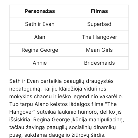
Personažas
Filmas
Seth ir Evan
Superbad
Alan
The Hangover
Regina George
Mean Girls
Annie
Bridesmaids
Seth ir Evan perteikia paauglių draugystės
nepatogumą, kai jie klaidžioja vidurinės
mokyklos chaosu ir ieško legendinio vakarėlio.
Tuo tarpu Alano keistos išdaigos filme "The
Hangover" suteikia laukinio humoro, dėl ko jis
išsiskiria. Regina George įkūnija manipuliacinę,
tačiau žavingą paauglių socialinių dinamikų
pusę, sukdama daugelio žiūrovų širdis.