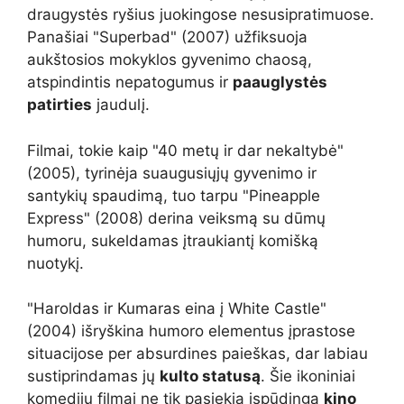
draugystės ryšius juokingose nesusipratimuose.
Panašiai "Superbad" (2007) užfiksuoja
aukštosios mokyklos gyvenimo chaosą,
atspindintis nepatogumus ir
paauglystės
patirties
jaudulį.
Filmai, tokie kaip "40 metų ir dar nekaltybė"
(2005), tyrinėja suaugusiųjų gyvenimo ir
santykių spaudimą, tuo tarpu "Pineapple
Express" (2008) derina veiksmą su dūmų
humoru, sukeldamas įtraukiantį komišką
nuotykį.
"Haroldas ir Kumaras eina į White Castle"
(2004) išryškina humoro elementus įprastose
situacijose per absurdines paieškas, dar labiau
sustiprindamas jų
kulto statusą
. Šie ikoniniai
komedijų filmai ne tik pasiekia įspūdingą
kino