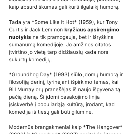
kaip absurdiškumas gali kurti ilgalaikį humorą.
Tada yra *Some Like It Hot* (1959), kur Tony
Curtis ir Jack Lemmon
kryžiaus apsirengimo
nuotykis
ne tik pramogauja, bet ir išryškina
sumanumą komedijoje. Jo amžinos citatos
įtvirtino jo vietą tarp didžiausių kada nors
sukurtų komedijų.
*Groundhog Day* (1993) siūlo įdomų humorą ir
filosofiją derinį, tyrinėjant išpirkimo temas, kai
Bill Murray orų pranešėjas iš naujo išgyvena tą
pačią dieną. Ši įdomi pasakojimo linija
įsiskverbė į populiariąją kultūrą, įrodant, kad
komedija iš tiesų gali būti giluminė.
Modernūs brangakmeniai kaip *The Hangover*