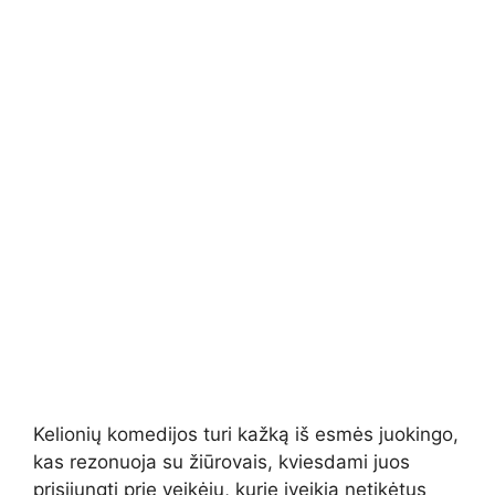
Kelionių komedijos turi kažką iš esmės juokingo,
kas rezonuoja su žiūrovais, kviesdami juos
prisijungti prie veikėjų, kurie įveikia netikėtus