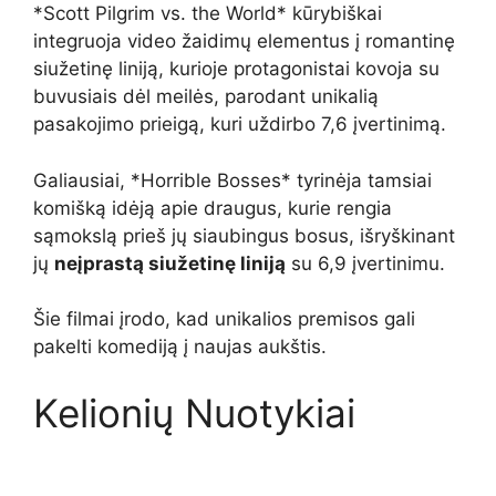
*Scott Pilgrim vs. the World* kūrybiškai
integruoja video žaidimų elementus į romantinę
siužetinę liniją, kurioje protagonistai kovoja su
buvusiais dėl meilės, parodant unikalią
pasakojimo prieigą, kuri uždirbo 7,6 įvertinimą.
Galiausiai, *Horrible Bosses* tyrinėja tamsiai
komišką idėją apie draugus, kurie rengia
sąmokslą prieš jų siaubingus bosus, išryškinant
jų
neįprastą siužetinę liniją
su 6,9 įvertinimu.
Šie filmai įrodo, kad unikalios premisos gali
pakelti komediją į naujas aukštis.
Kelionių Nuotykiai