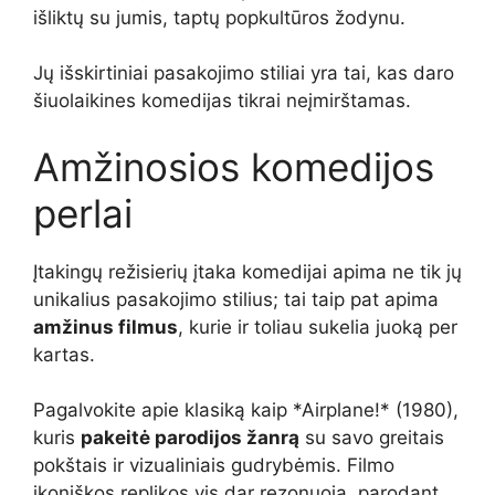
išliktų su jumis, taptų popkultūros žodynu.
Jų išskirtiniai pasakojimo stiliai yra tai, kas daro
šiuolaikines komedijas tikrai neįmirštamas.
Amžinosios komedijos
perlai
Įtakingų režisierių įtaka komedijai apima ne tik jų
unikalius pasakojimo stilius; tai taip pat apima
amžinus filmus
, kurie ir toliau sukelia juoką per
kartas.
Pagalvokite apie klasiką kaip *Airplane!* (1980),
kuris
pakeitė parodijos žanrą
su savo greitais
pokštais ir vizualiniais gudrybėmis. Filmo
ikoniškos replikos vis dar rezonuoja, parodant,