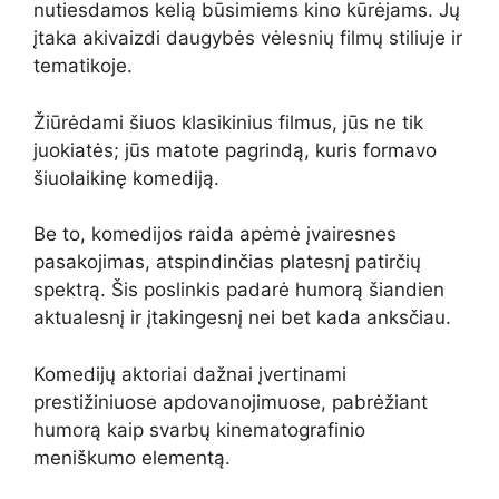
nutiesdamos kelią būsimiems kino kūrėjams. Jų
įtaka akivaizdi daugybės vėlesnių filmų stiliuje ir
tematikoje.
Žiūrėdami šiuos klasikinius filmus, jūs ne tik
juokiatės; jūs matote pagrindą, kuris formavo
šiuolaikinę komediją.
Be to, komedijos raida apėmė įvairesnes
pasakojimas, atspindinčias platesnį patirčių
spektrą. Šis poslinkis padarė humorą šiandien
aktualesnį ir įtakingesnį nei bet kada anksčiau.
Komedijų aktoriai dažnai įvertinami
prestižiniuose apdovanojimuose, pabrėžiant
humorą kaip svarbų kinematografinio
meniškumo elementą.