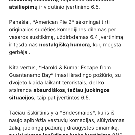
atsiliepimų
ir vidutinio įvertinimo 6.5.
Panašiai, *American Pie 2* sėkmingai tirti
originalios sudėties komedijines dilemas per
vasaros susitikimą, uždirbdamas 6.4 įvertinimą
ir tęsdamas
nostalgišką humorą
, kurį mėgsta
gerbėjai.
Kita vertus, *Harold & Kumar Escape from
Guantanamo Bay* imasi išradingo požiūrio, su
dvojeto klaida laikant teroristais, dėl ko
atsiranda
absurdiškos, tačiau juokingos
situacijos
, taip pat įvertintos 6.5.
Tačiau išskirtinis yra *Bridesmaids*, kuris iš
naujo apibrėžia vestuvių komedijas, siūlydamas
žalią, juokingą pažiūrą į draugystės dinamiką,