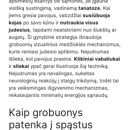
apsimestų esantys be sąmonės, jie įgauna
visišką sustingimą, vadinamą
tanatoze
. Kai
jiems gresia pavojus, vabzdžiai
susiūbuoja
kojas
po savo kūnu ir
nutraukia visus
judesius
, tapdami neatskiriami nuo šiukšlių ar
augalų. Ši gynybinė strategija išnaudoja
grobuonių vizualinius medžioklės mechanizmus,
kurie remiasi judesio aptikimu. Nejudrumas
išlieka, kol pavojus praeina.
Klikiniai vabaliukai
ir
sliekai
ypač gerai iliustruoja šią techniką.
Nejudrumas yra nevalingas, sukeltas
neurologinių reakcijų į staigų trikdymą, todėl tai
yra veiksmingas išgyvenimo mechanizmas,
reikalaujantis minimalių energijos sąnaudų.
Kaip grobuonys
patenka į spąstus