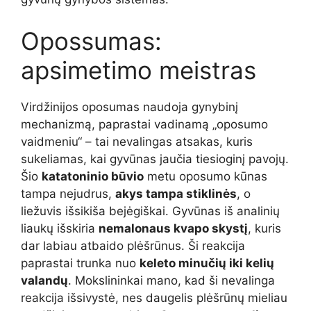
Opossumas:
apsimetimo meistras
Virdžinijos oposumas naudoja gynybinį
mechanizmą, paprastai vadinamą „oposumo
vaidmeniu“ – tai nevalingas atsakas, kuris
sukeliamas, kai gyvūnas jaučia tiesioginį pavojų.
Šio
katatoninio būvio
metu oposumo kūnas
tampa nejudrus,
akys tampa stiklinės
, o
liežuvis išsikiša bejėgiškai. Gyvūnas iš analinių
liaukų išskiria
nemalonaus kvapo skystį
, kuris
dar labiau atbaido plėšrūnus. Ši reakcija
paprastai trunka nuo
keleto minučių iki kelių
valandų
. Mokslininkai mano, kad ši nevalinga
reakcija išsivystė, nes daugelis plėšrūnų mieliau