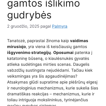
gamtos išlikimo
gudrybės
2 gruodžio, 2025
pagal
Palmyra
Tanatozė, paprastai žinoma kaip
vaidimas
mirusiojo
, yra viena iš keisčiausių gamtos
išgyvenimo strategijų
.
Oposumai
patenka į
katatoninę būseną, o kiaulėsnukės gyvatės
atlieka sudėtingas mirties scenas. Daugelis
vabzdžių sustingsta nejudėdami. Tačiau kiek
veiksmingas yra šis apgaudinėjimas?
Atsakymas glūdi supratime apie plėšrūnų elgesį
ir neurologinius mechanizmus, kurie sukelia šias
dramatiškas reakcijas – mechanizmus, kurie ir
toliau intriguoja mokslininkus, tyrinėjančius
gyvūnų gynybos sistemas.