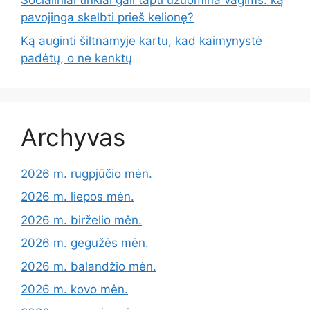
Socialiniai tinklai gali tapti užuomina vagims: ką
pavojinga skelbti prieš kelionę?
Ką auginti šiltnamyje kartu, kad kaimynystė
padėtų, o ne kenktų
Archyvas
2026 m. rugpjūčio mėn.
2026 m. liepos mėn.
2026 m. birželio mėn.
2026 m. gegužės mėn.
2026 m. balandžio mėn.
2026 m. kovo mėn.