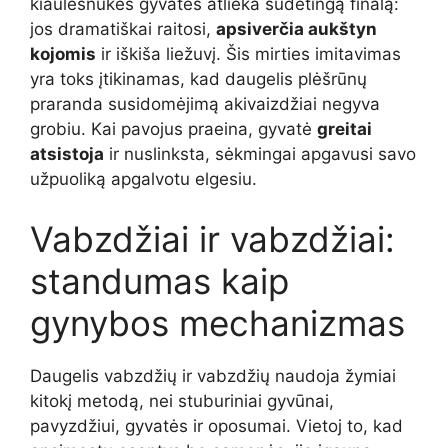
kiaulėsnukės gyvatės atlieka sudėtingą finalą:
jos dramatiškai raitosi,
apsiverčia aukštyn
kojomis
ir iškiša liežuvį. Šis mirties imitavimas
yra toks įtikinamas, kad daugelis plėšrūnų
praranda susidomėjimą akivaizdžiai negyva
grobiu. Kai pavojus praeina, gyvatė
greitai
atsistoja
ir nuslinksta, sėkmingai apgavusi savo
užpuoliką apgalvotu elgesiu.
Vabzdžiai ir vabzdžiai:
standumas kaip
gynybos mechanizmas
Daugelis vabzdžių ir vabzdžių naudoja žymiai
kitokį metodą, nei stuburiniai gyvūnai,
pavyzdžiui, gyvatės ir oposumai. Vietoj to, kad