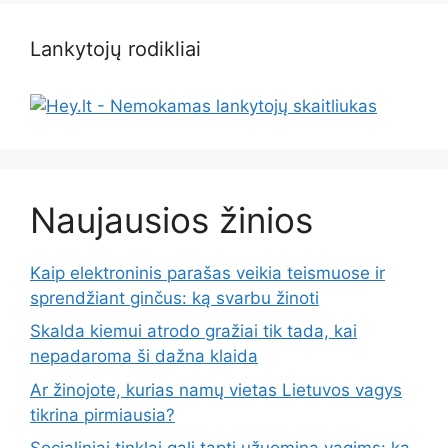
Lankytojų rodikliai
Naujausios žinios
Kaip elektroninis parašas veikia teismuose ir
sprendžiant ginčus: ką svarbu žinoti
Skalda kiemui atrodo gražiai tik tada, kai
nepadaroma ši dažna klaida
Ar žinojote, kurias namų vietas Lietuvos vagys
tikrina pirmiausia?