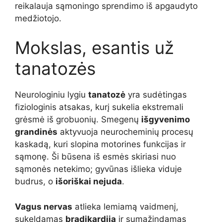
reikalauja sąmoningo sprendimo iš apgaudyto
medžiotojo.
Mokslas, esantis už
tanatozės
Neurologiniu lygiu
tanatozė
yra sudėtingas
fiziologinis atsakas, kurį sukelia ekstremali
grėsmė iš grobuonių. Smegenų
išgyvenimo
grandinės
aktyvuoja neurocheminių procesų
kaskadą, kuri slopina motorines funkcijas ir
sąmonę. Ši būsena iš esmės skiriasi nuo
sąmonės netekimo; gyvūnas išlieka viduje
budrus, o
išoriškai nejuda
.
Vagus nervas
atlieka lemiamą vaidmenį,
sukeldamas
bradikardiją
ir sumažindamas