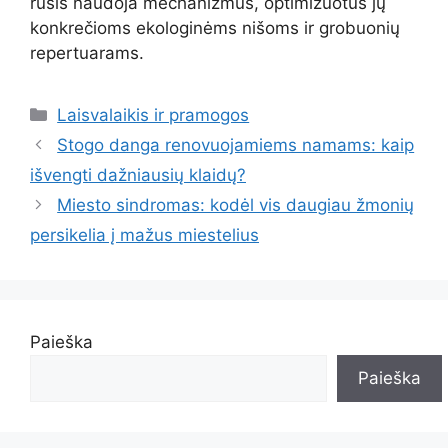
rūšis naudoja mechanizmus, optimizuotus jų
konkrečioms ekologinėms nišoms ir grobuonių
repertuarams.
Kategorijos
Laisvalaikis ir pramogos
Stogo danga renovuojamiems namams: kaip
išvengti dažniausių klaidų?
Miesto sindromas: kodėl vis daugiau žmonių
persikelia į mažus miestelius
Paieška
Paieška