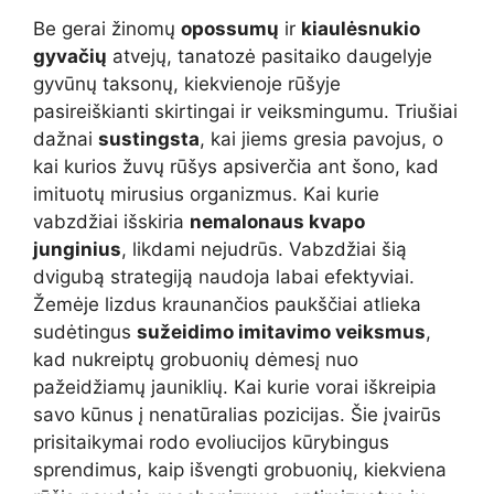
Be gerai žinomų
opossumų
ir
kiaulėsnukio
gyvačių
atvejų, tanatozė pasitaiko daugelyje
gyvūnų taksonų, kiekvienoje rūšyje
pasireiškianti skirtingai ir veiksmingumu. Triušiai
dažnai
sustingsta
, kai jiems gresia pavojus, o
kai kurios žuvų rūšys apsiverčia ant šono, kad
imituotų mirusius organizmus. Kai kurie
vabzdžiai išskiria
nemalonaus kvapo
junginius
, likdami nejudrūs. Vabzdžiai šią
dvigubą strategiją naudoja labai efektyviai.
Žemėje lizdus kraunančios paukščiai atlieka
sudėtingus
sužeidimo imitavimo veiksmus
,
kad nukreiptų grobuonių dėmesį nuo
pažeidžiamų jauniklių. Kai kurie vorai iškreipia
savo kūnus į nenatūralias pozicijas. Šie įvairūs
prisitaikymai rodo evoliucijos kūrybingus
sprendimus, kaip išvengti grobuonių, kiekviena