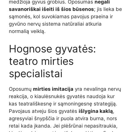
medžioja gyvus grobius. Oposumas
negali
savanoriškai išeiti iš šios būsenos
; jis lieka be
sąmonės, kol suvokiamas pavojus praeina ir
gyvūno nervų sistema natūraliai atkuria
normalią veiklą.
Hognose gyvatės:
teatro mirties
specialistai
Oposumų
mirties imitacija
yra nevalinga nervų
reakcija, o kiaulėsnukės gyvatės naudoja kur
kas teatrališkesnę ir sąmoningesnę strategiją.
Pavojaus atveju šios gyvatės
išlygina kaklą
,
agresyviai šnypščia ir puola atvira burna, nors
retai kada įkanda. Jei plėšrūnai nepasitraukia,