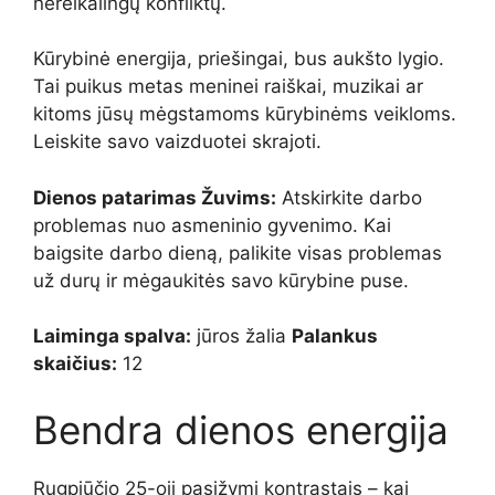
nereikalingų konfliktų.
Kūrybinė energija, priešingai, bus aukšto lygio.
Tai puikus metas meninei raiškai, muzikai ar
kitoms jūsų mėgstamoms kūrybinėms veikloms.
Leiskite savo vaizduotei skrajoti.
Dienos patarimas Žuvims:
Atskirkite darbo
problemas nuo asmeninio gyvenimo. Kai
baigsite darbo dieną, palikite visas problemas
už durų ir mėgaukitės savo kūrybine puse.
Laiminga spalva:
jūros žalia
Palankus
skaičius:
12
Bendra dienos energija
Rugpjūčio 25-oji pasižymi kontrastais – kai