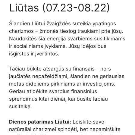
Liūtas (07.23-08.22)
Šiandien Liūtui žvaigždės suteikia ypatingos
charizmos – žmonės tiesiog traukiami prie jūsų.
Naudokitės šia energija svarbiems susitikimams
ir socialiniams įvykiams. Jūsų idėjos bus
išgirstos ir įvertintos.
Tačiau būkite atsargūs su finansais – nors
jaučiatės nepažeidžiami, šiandien ne geriausias
metas dideliems pirkiniams ar investicijoms.
Geriau atidėkite svarbius finansinius
sprendimus kitai dienai, kai būsite labiau
susitelkę.
Dienos patarimas Liūtui:
Leiskite savo
natūraliai charizmei spindėti, bet nepamirškite