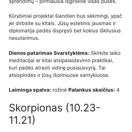
sprendimų – pirmiausia išgirskite visas puses.
Kūrybiniai projektai šiandien bus sėkmingi, ypač
jei dirbsite su kitais. Jūsų estetinis jausmas ir
diplomatija padės išspręsti bet kokius iškilusius
nesutarimus.
Dienos patarimas Svarstyklėms:
Skirkite laiko
meditacijai ar kitai atsipalaidavimo praktikai,
kuri padės atrasti vidinę pusiausvyrą. Tai
atsispindės ir jūsų išoriniuose santykiuose.
Laiminga spalva:
rožinė
Palankus skaičius:
4
Skorpionas (10.23-
11.21)