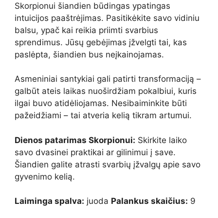
Skorpionui šiandien būdingas ypatingas
intuicijos paaštrėjimas. Pasitikėkite savo vidiniu
balsu, ypač kai reikia priimti svarbius
sprendimus. Jūsų gebėjimas įžvelgti tai, kas
paslėpta, šiandien bus neįkainojamas.
Asmeniniai santykiai gali patirti transformaciją –
galbūt ateis laikas nuoširdžiam pokalbiui, kuris
ilgai buvo atidėliojamas. Nesibaiminkite būti
pažeidžiami – tai atveria kelią tikram artumui.
Dienos patarimas Skorpionui:
Skirkite laiko
savo dvasinei praktikai ar gilinimui į save.
Šiandien galite atrasti svarbių įžvalgų apie savo
gyvenimo kelią.
Laiminga spalva:
juoda
Palankus skaičius:
9