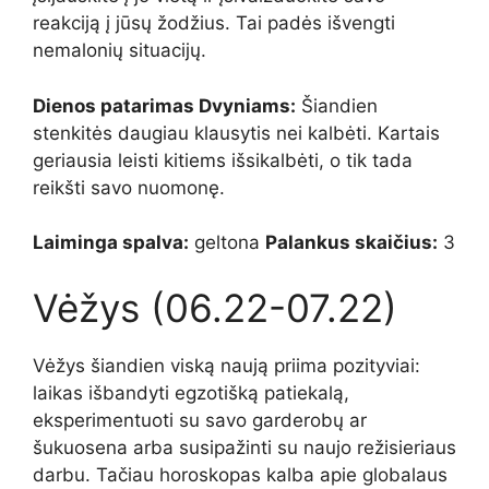
reakciją į jūsų žodžius. Tai padės išvengti
nemalonių situacijų.
Dienos patarimas Dvyniams:
Šiandien
stenkitės daugiau klausytis nei kalbėti. Kartais
geriausia leisti kitiems išsikalbėti, o tik tada
reikšti savo nuomonę.
Laiminga spalva:
geltona
Palankus skaičius:
3
Vėžys (06.22-07.22)
Vėžys šiandien viską naują priima pozityviai:
laikas išbandyti egzotišką patiekalą,
eksperimentuoti su savo garderobų ar
šukuosena arba susipažinti su naujo režisieriaus
darbu. Tačiau horoskopas kalba apie globalaus