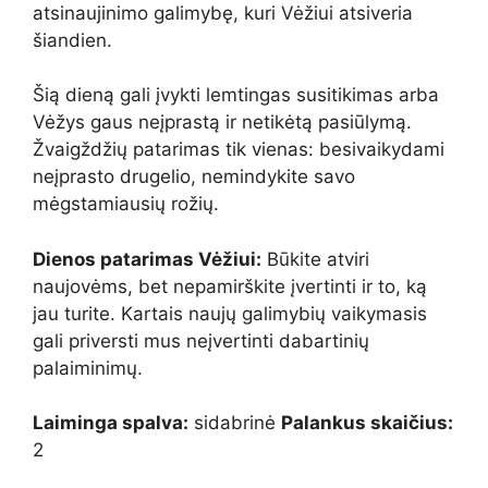
atsinaujinimo galimybę, kuri Vėžiui atsiveria
šiandien.
Šią dieną gali įvykti lemtingas susitikimas arba
Vėžys gaus neįprastą ir netikėtą pasiūlymą.
Žvaigždžių patarimas tik vienas: besivaikydami
neįprasto drugelio, nemindykite savo
mėgstamiausių rožių.
Dienos patarimas Vėžiui:
Būkite atviri
naujovėms, bet nepamirškite įvertinti ir to, ką
jau turite. Kartais naujų galimybių vaikymasis
gali priversti mus neįvertinti dabartinių
palaiminimų.
Laiminga spalva:
sidabrinė
Palankus skaičius:
2