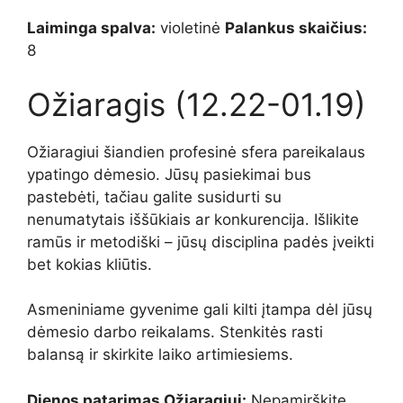
Laiminga spalva:
violetinė
Palankus skaičius:
8
Ožiaragis (12.22-01.19)
Ožiaragiui šiandien profesinė sfera pareikalaus
ypatingo dėmesio. Jūsų pasiekimai bus
pastebėti, tačiau galite susidurti su
nenumatytais iššūkiais ar konkurencija. Išlikite
ramūs ir metodiški – jūsų disciplina padės įveikti
bet kokias kliūtis.
Asmeniniame gyvenime gali kilti įtampa dėl jūsų
dėmesio darbo reikalams. Stenkitės rasti
balansą ir skirkite laiko artimiesiems.
Dienos patarimas Ožiaragiui:
Nepamirškite,