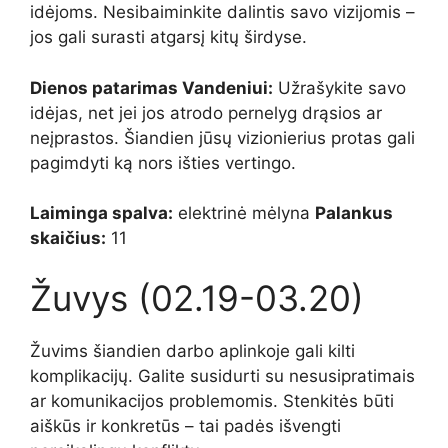
idėjoms. Nesibaiminkite dalintis savo vizijomis –
jos gali surasti atgarsį kitų širdyse.
Dienos patarimas Vandeniui:
Užrašykite savo
idėjas, net jei jos atrodo pernelyg drąsios ar
neįprastos. Šiandien jūsų vizionierius protas gali
pagimdyti ką nors išties vertingo.
Laiminga spalva:
elektrinė mėlyna
Palankus
skaičius:
11
Žuvys (02.19-03.20)
Žuvims šiandien darbo aplinkoje gali kilti
komplikacijų. Galite susidurti su nesusipratimais
ar komunikacijos problemomis. Stenkitės būti
aiškūs ir konkretūs – tai padės išvengti