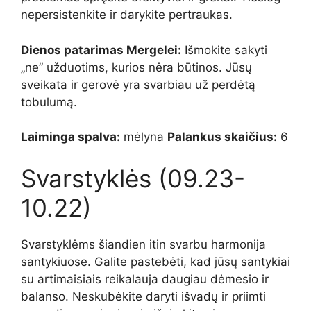
nepersistenkite ir darykite pertraukas.
Dienos patarimas Mergelei:
Išmokite sakyti
„ne” užduotims, kurios nėra būtinos. Jūsų
sveikata ir gerovė yra svarbiau už perdėtą
tobulumą.
Laiminga spalva:
mėlyna
Palankus skaičius:
6
Svarstyklės (09.23-
10.22)
Svarstyklėms šiandien itin svarbu harmonija
santykiuose. Galite pastebėti, kad jūsų santykiai
su artimaisiais reikalauja daugiau dėmesio ir
balanso. Neskubėkite daryti išvadų ir priimti