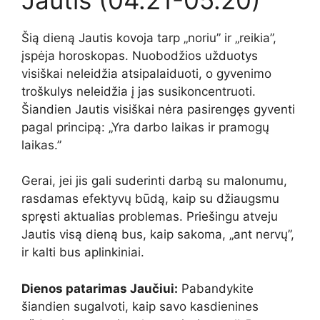
Šią dieną Jautis kovoja tarp „noriu” ir „reikia”,
įspėja horoskopas. Nuobodžios užduotys
visiškai neleidžia atsipalaiduoti, o gyvenimo
troškulys neleidžia į jas susikoncentruoti.
Šiandien Jautis visiškai nėra pasirengęs gyventi
pagal principą: „Yra darbo laikas ir pramogų
laikas.”
Gerai, jei jis gali suderinti darbą su malonumu,
rasdamas efektyvų būdą, kaip su džiaugsmu
spręsti aktualias problemas. Priešingu atveju
Jautis visą dieną bus, kaip sakoma, „ant nervų”,
ir kalti bus aplinkiniai.
Dienos patarimas Jaučiui:
Pabandykite
šiandien sugalvoti, kaip savo kasdienines