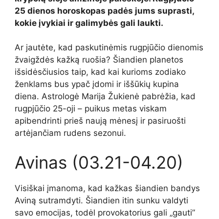
25 dienos horoskopas padės jums suprasti,
kokie įvykiai ir galimybės gali laukti.
Ar jautėte, kad paskutinėmis rugpjūčio dienomis
žvaigždės kažką ruošia? Šiandien planetos
išsidėsčiusios taip, kad kai kurioms zodiako
ženklams bus ypač įdomi ir iššūkių kupina
diena. Astrologė Marija Žukienė pabrėžia, kad
rugpjūčio 25-oji – puikus metas viskam
apibendrinti prieš naują mėnesį ir pasiruošti
artėjančiam rudens sezonui.
Avinas (03.21-04.20)
Visiškai įmanoma, kad kažkas šiandien bandys
Aviną sutramdyti. Šiandien itin sunku valdyti
savo emocijas, todėl provokatorius gali „gauti”