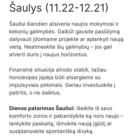
Šaulys (11.22-12.21)
Šauliui šiandien atsiveria naujos mokymosi ir
kelionių galimybės. Galbūt gausite pasiūlymą
dalyvauti įdomiame projekte ar aplankyti naują
vietą. Neatmeskite šių galimybių – jos gali
atverti duris į naujus horizontus.
Finansinė situacija atrodo stabili, tačiau
horoskopas įspėja būti atsargiems su
impulsyviais pirkimais. Geriau investuokite į
patirtis, o ne daiktus.
Dienos patarimas Šauliui:
Išeikite iš savo
komforto zonos ir pabandykite ką nors naujo –
lankykite paskaitą, išmokite naują įgūdį ar
susiplanuokite spontanišką išvyką.