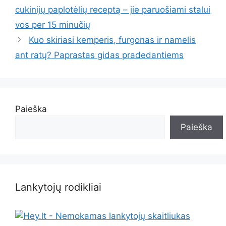
cukinijų paplotėlių receptą – jie paruošiami stalui
vos per 15 minučių
Kuo skiriasi kemperis, furgonas ir namelis
ant ratų? Paprastas gidas pradedantiems
Paieška
Paieška
Lankytojų rodikliai