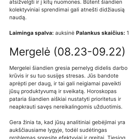
atsižvelgti ir į kitų nuomones. Būtent šiandien
kolektyviniai sprendimai gali atnešti didžiausią
naudą.
Laiminga spalva:
auksinė
Palankus skaičius:
1
Mergelė (08.23-09.22)
Mergelei šiandien gresia pernelyg didelis darbo
krūvis ir su tuo susijęs stresas. Jūs bandote
aprėpti per daug, ir tai gali neigiamai paveikti
jūsų produktyvumą ir sveikatą. Horoskopas
pataria šiandien aiškiai nustatyti prioritetus ir
neapkrauti savęs nereikalingomis užduotimis.
Gera žinia ta, kad jūsų analitiniai gebėjimai yra
aukščiausiame lygyje, todėl sudėtingas
problemas spręsite efektyviai ir greitai. Tiesiog