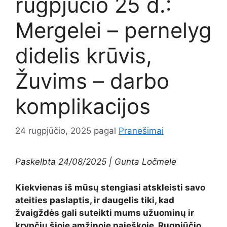
rugpjūčio 25 d.:
Mergelei – pernelyg
didelis krūvis,
Žuvims – darbo
komplikacijos
24 rugpjūčio, 2025
pagal
Pranešimai
Paskelbta 24/08/2025 | Gunta Ločmele
Kiekvienas iš mūsų stengiasi atskleisti savo
ateities paslaptis, ir daugelis tiki, kad
žvaigždės gali suteikti mums užuominų ir
krypčių šioje amžinoje paieškoje. Rugpjūčio