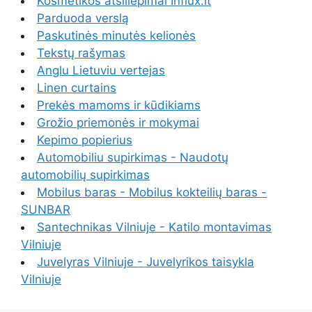
Kosmetikos atsiliepimai Influx.lt
Parduoda verslą
Paskutinės minutės kelionės
Tekstų rašymas
Anglu Lietuviu vertejas
Linen curtains
Prekės mamoms ir kūdikiams
Grožio priemonės ir mokymai
Kepimo popierius
Automobiliu supirkimas - Naudotų
automobilių supirkimas
Mobilus baras - Mobilus kokteilių baras -
SUNBAR
Santechnikas Vilniuje - Katilo montavimas
Vilniuje
Juvelyras Vilniuje - Juvelyrikos taisykla
Vilniuje