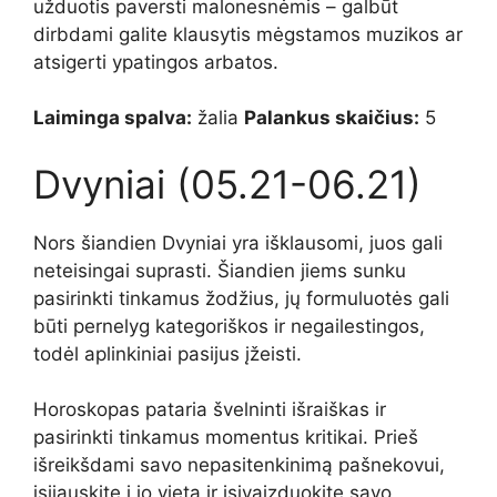
užduotis paversti malonesnėmis – galbūt
dirbdami galite klausytis mėgstamos muzikos ar
atsigerti ypatingos arbatos.
Laiminga spalva:
žalia
Palankus skaičius:
5
Dvyniai (05.21-06.21)
Nors šiandien Dvyniai yra išklausomi, juos gali
neteisingai suprasti. Šiandien jiems sunku
pasirinkti tinkamus žodžius, jų formuluotės gali
būti pernelyg kategoriškos ir negailestingos,
todėl aplinkiniai pasijus įžeisti.
Horoskopas pataria švelninti išraiškas ir
pasirinkti tinkamus momentus kritikai. Prieš
išreikšdami savo nepasitenkinimą pašnekovui,
įsijauskite į jo vietą ir įsivaizduokite savo