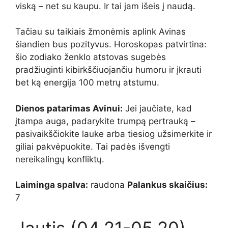
viską – net su kaupu. Ir tai jam išeis į naudą.
Tačiau su taikiais žmonėmis aplink Avinas
šiandien bus pozityvus. Horoskopas patvirtina:
šio zodiako ženklo atstovas sugebės
pradžiuginti kibirkščiuojančiu humoru ir įkrauti
bet ką energija 100 metrų atstumu.
Dienos patarimas Avinui:
Jei jaučiate, kad
įtampa auga, padarykite trumpą pertrauką –
pasivaikščiokite lauke arba tiesiog užsimerkite ir
giliai pakvėpuokite. Tai padės išvengti
nereikalingų konfliktų.
Laiminga spalva:
raudona
Palankus skaičius:
7
Jautis (04.21-05.20)