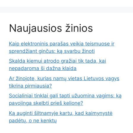
Naujausios žinios
Kaip elektroninis parašas veikia teismuose ir
sprendžiant ginčus: ką svarbu žinoti
Skalda kiemui atrodo gražiai tik tada, kai
nepadaroma ši dažna klaida
Ar žinojote, kurias namų vietas Lietuvos vagys
tikrina pirmiausia?
Socialiniai tinklai gali tapti užuomina vagims: ką
pavojinga skelbti prieš kelionę?
Ką auginti šiltnamyje kartu, kad kaimynystė
padėtų, o ne kenktų