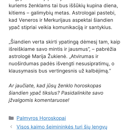
kuriems ženklams tai bus iššūkių kupina diena,
kitiems – galimybių metas. Astrologai pastebi,
kad Veneros ir Merkurijaus aspektai šiandien
ypač stipriai veikia komunikaciją ir santykius.
„Šiandien verta skirti ypatingą dėmesį tam, kaip
išreiškiame savo mintis ir jausmus”, – pabrėžia
astrologė Marija Žukienė. „Atvirumas ir
nuoširdumas padės išvengti nesusipratimų, o
klausymasis bus vertingesnis už kalbėjimą.”
Ar jaučiate, kad jūsų ženklo horoskopas
šiandien ypač tikslus? Pasidalinkite savo
įžvalgomis komentaruose!
Kategorijos
Palmyros Horoskopai
Visos kaimo šeimininkės turi šių lengvų