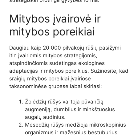
strategiškai protinga gyvybės forma.
Mitybos įvairovė ir
mitybos poreikiai
Daugiau kaip 20 000 pilvakojų rūšių pasižymi
itin įvairiomis mitybos strategijomis,
atspindinčiomis sudėtingas ekologines
adaptacijas ir mitybos poreikius. Sužinosite, kad
sraigių mitybos poreikiai įvairiose
taksonominėse grupėse labai skiriasi:
Žolėdžių rūšys vartoja pūvančią
augmeniją, dumblius ir minkštuosius
augalų audinius.
Mėsėdžių rūšys medžioja mikroskopinius
organizmus ir mažesnius bestuburius