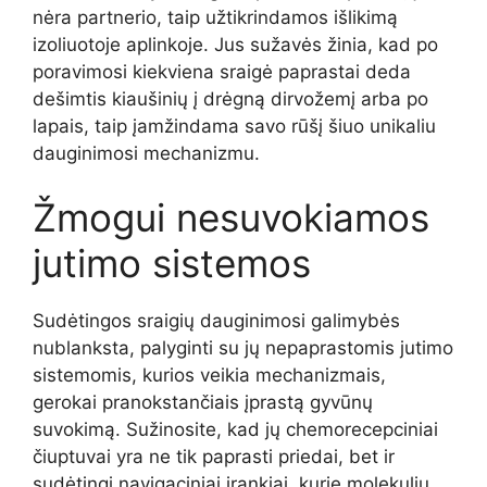
nėra partnerio, taip užtikrindamos išlikimą
izoliuotoje aplinkoje. Jus sužavės žinia, kad po
poravimosi kiekviena sraigė paprastai deda
dešimtis kiaušinių į drėgną dirvožemį arba po
lapais, taip įamžindama savo rūšį šiuo unikaliu
dauginimosi mechanizmu.
Žmogui nesuvokiamos
jutimo sistemos
Sudėtingos sraigių dauginimosi galimybės
nublanksta, palyginti su jų nepaprastomis jutimo
sistemomis, kurios veikia mechanizmais,
gerokai pranokstančiais įprastą gyvūnų
suvokimą. Sužinosite, kad jų chemorecepciniai
čiuptuvai yra ne tik paprasti priedai, bet ir
sudėtingi navigaciniai įrankiai, kurie molekulių