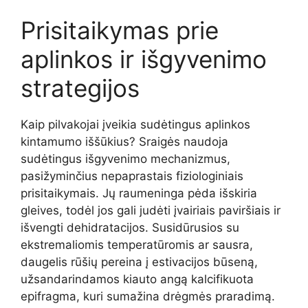
Prisitaikymas prie
aplinkos ir išgyvenimo
strategijos
Kaip pilvakojai įveikia sudėtingus aplinkos
kintamumo iššūkius? Sraigės naudoja
sudėtingus išgyvenimo mechanizmus,
pasižyminčius nepaprastais fiziologiniais
prisitaikymais. Jų raumeninga pėda išskiria
gleives, todėl jos gali judėti įvairiais paviršiais ir
išvengti dehidratacijos. Susidūrusios su
ekstremaliomis temperatūromis ar sausra,
daugelis rūšių pereina į estivacijos būseną,
užsandarindamos kiauto angą kalcifikuota
epifragma, kuri sumažina drėgmės praradimą.