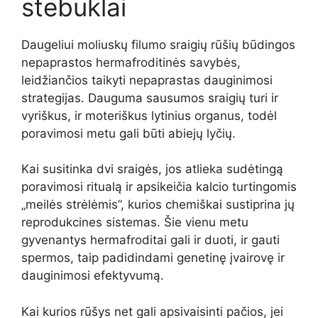
stebuklai
Daugeliui moliuskų filumo sraigių rūšių būdingos
nepaprastos hermafroditinės savybės,
leidžiančios taikyti nepaprastas dauginimosi
strategijas. Dauguma sausumos sraigių turi ir
vyriškus, ir moteriškus lytinius organus, todėl
poravimosi metu gali būti abiejų lyčių.
Kai susitinka dvi sraigės, jos atlieka sudėtingą
poravimosi ritualą ir apsikeičia kalcio turtingomis
„meilės strėlėmis”, kurios chemiškai sustiprina jų
reprodukcines sistemas. Šie vienu metu
gyvenantys hermafroditai gali ir duoti, ir gauti
spermos, taip padidindami genetinę įvairovę ir
dauginimosi efektyvumą.
Kai kurios rūšys net gali apsivaisinti pačios, jei