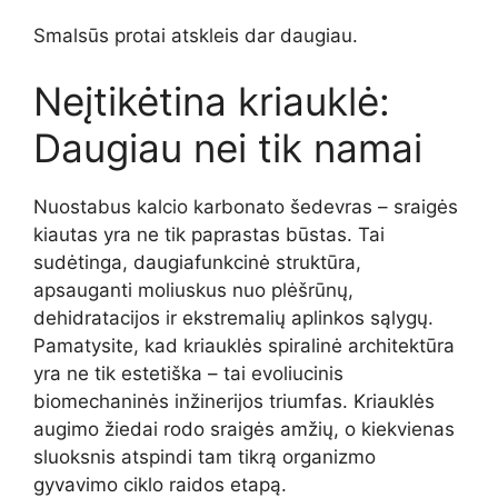
Smalsūs protai atskleis dar daugiau.
Neįtikėtina kriauklė:
Daugiau nei tik namai
Nuostabus kalcio karbonato šedevras – sraigės
kiautas yra ne tik paprastas būstas. Tai
sudėtinga, daugiafunkcinė struktūra,
apsauganti moliuskus nuo plėšrūnų,
dehidratacijos ir ekstremalių aplinkos sąlygų.
Pamatysite, kad kriauklės spiralinė architektūra
yra ne tik estetiška – tai evoliucinis
biomechaninės inžinerijos triumfas. Kriauklės
augimo žiedai rodo sraigės amžių, o kiekvienas
sluoksnis atspindi tam tikrą organizmo
gyvavimo ciklo raidos etapą.