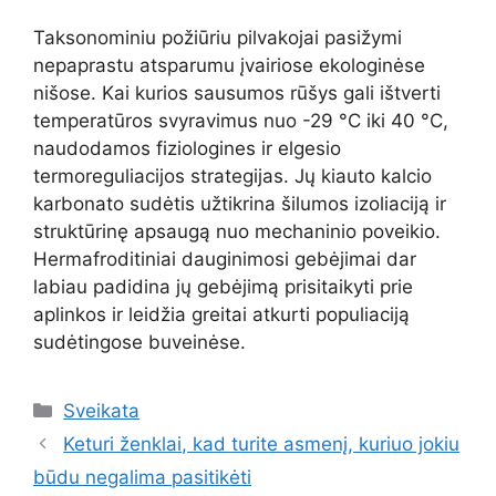
Taksonominiu požiūriu pilvakojai pasižymi
nepaprastu atsparumu įvairiose ekologinėse
nišose. Kai kurios sausumos rūšys gali ištverti
temperatūros svyravimus nuo -29 °C iki 40 °C,
naudodamos fiziologines ir elgesio
termoreguliacijos strategijas. Jų kiauto kalcio
karbonato sudėtis užtikrina šilumos izoliaciją ir
struktūrinę apsaugą nuo mechaninio poveikio.
Hermafroditiniai dauginimosi gebėjimai dar
labiau padidina jų gebėjimą prisitaikyti prie
aplinkos ir leidžia greitai atkurti populiaciją
sudėtingose buveinėse.
Kategorijos
Sveikata
Keturi ženklai, kad turite asmenį, kuriuo jokiu
būdu negalima pasitikėti