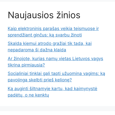
Naujausios žinios
Kaip elektroninis parašas veikia teismuose ir
sprendžiant ginčus: ką svarbu žinoti
Skalda kiemui atrodo gražiai tik tada, kai
nepadaroma ši dažna klaida
Ar žinojote, kurias namų vietas Lietuvos vagys
tikrina pirmiausia?
Socialiniai tinklai gali tapti užuomina vagims: ką
pavojinga skelbti prieš kelionę?
Ką auginti šiltnamyje kartu, kad kaimynystė
padėtų, o ne kenktų