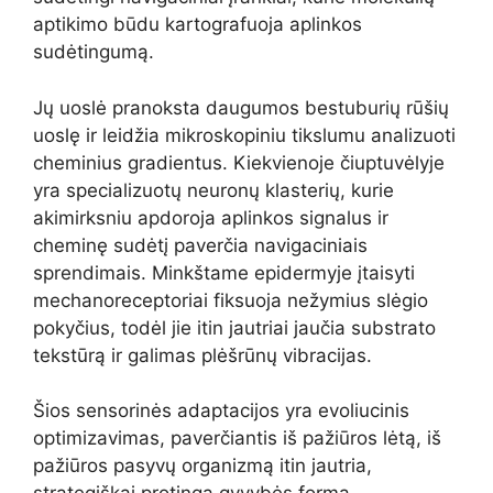
aptikimo būdu kartografuoja aplinkos
sudėtingumą.
Jų uoslė pranoksta daugumos bestuburių rūšių
uoslę ir leidžia mikroskopiniu tikslumu analizuoti
cheminius gradientus. Kiekvienoje čiuptuvėlyje
yra specializuotų neuronų klasterių, kurie
akimirksniu apdoroja aplinkos signalus ir
cheminę sudėtį paverčia navigaciniais
sprendimais. Minkštame epidermyje įtaisyti
mechanoreceptoriai fiksuoja nežymius slėgio
pokyčius, todėl jie itin jautriai jaučia substrato
tekstūrą ir galimas plėšrūnų vibracijas.
Šios sensorinės adaptacijos yra evoliucinis
optimizavimas, paverčiantis iš pažiūros lėtą, iš
pažiūros pasyvų organizmą itin jautria,