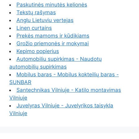
Paskutinės minutės kelionės
Tekstų rašymas
Anglu Lietuviu vertejas
Linen curtains
Prekės mamoms ir kūdikiams
Grožio priemonės ir mokymai
Kepimo popierius
Automobiliu supirkimas - Naudotų
automobilių supirkimas
Mobilus baras - Mobilus kokteilių baras -
SUNBAR
Santechnikas Vilniuje - Katilo montavimas
Vilniuje
Juvelyras Vilniuje - Juvelyrikos taisykla
Vilniuje