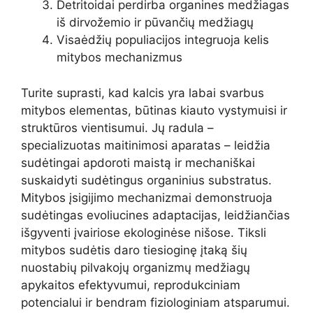
Detritoidai perdirba organines medžiagas
iš dirvožemio ir pūvančių medžiagų
Visaėdžių populiacijos integruoja kelis
mitybos mechanizmus
Turite suprasti, kad kalcis yra labai svarbus
mitybos elementas, būtinas kiauto vystymuisi ir
struktūros vientisumui. Jų radula –
specializuotas maitinimosi aparatas – leidžia
sudėtingai apdoroti maistą ir mechaniškai
suskaidyti sudėtingus organinius substratus.
Mitybos įsigijimo mechanizmai demonstruoja
sudėtingas evoliucines adaptacijas, leidžiančias
išgyventi įvairiose ekologinėse nišose. Tiksli
mitybos sudėtis daro tiesioginę įtaką šių
nuostabių pilvakojų organizmų medžiagų
apykaitos efektyvumui, reprodukciniam
potencialui ir bendram fiziologiniam atsparumui.