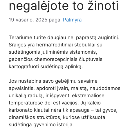
negalėjote to žinoti
19 vasario, 2025
pagal
Palmyra
Terariume turite daugiau nei paprastą augintinį.
Sraigės yra hermafroditiniai stebuklai su
sudėtingomis jutiminėmis sistemomis,
gebančios chemorecepciniais čiuptuvais
kartografuoti sudėtingą aplinką.
Jos nustebins savo gebėjimu savaime
apvaisintis, apdoroti įvairų maistą, naudodamos
unikalią radulą, ir išgyventi ekstremaliose
temperatūrose dėl estivacijos. Jų kalcio
karbonato kiautai nėra tik apsauga – tai gyvos,
dinamiškos struktūros, kuriose užfiksuota
sudėtinga gyvenimo istorija.