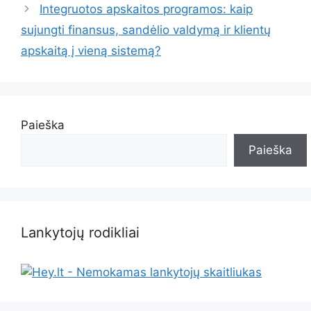
Integruotos apskaitos programos: kaip
sujungti finansus, sandėlio valdymą ir klientų
apskaitą į vieną sistemą?
Paieška
Paieška
Lankytojų rodikliai