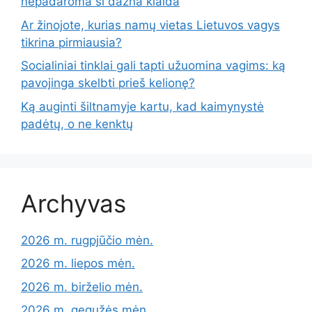
nepadaroma ši dažna klaida
Ar žinojote, kurias namų vietas Lietuvos vagys
tikrina pirmiausia?
Socialiniai tinklai gali tapti užuomina vagims: ką
pavojinga skelbti prieš kelionę?
Ką auginti šiltnamyje kartu, kad kaimynystė
padėtų, o ne kenktų
Archyvas
2026 m. rugpjūčio mėn.
2026 m. liepos mėn.
2026 m. birželio mėn.
2026 m. gegužės mėn.