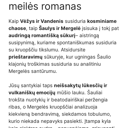
meilės romanas
Kaip
Vėžys ir Vandenis
susiduria
kosminiame
chaose
, taip
Šaulys ir Mergelė
įsisuka į tokį pat
audringą romantišką sūkurį
– aistringą
susipynimą, kuriame spontaniškumas susiduria
su kruopščiu tikslumu. Atsidursite
prieštaravimų
sūkuryje, kur ugningas Šaulio
klajonių troškimas susiduria su analitiniu
Mergelės santūrumu.
Jūsų santykiai taps
neišsakytų lūkesčių ir
vulkaniškų emocijų
mūšio lauku. Šauliai
trokšta nuotykių ir beatodairiškai peržengia
ribas, o Mergelės kruopščiai analizuoja
kiekvieną bendravimą, siekdamos tobulumo,
kurio niekada nepavyks pasiekti. Įtampa kyla