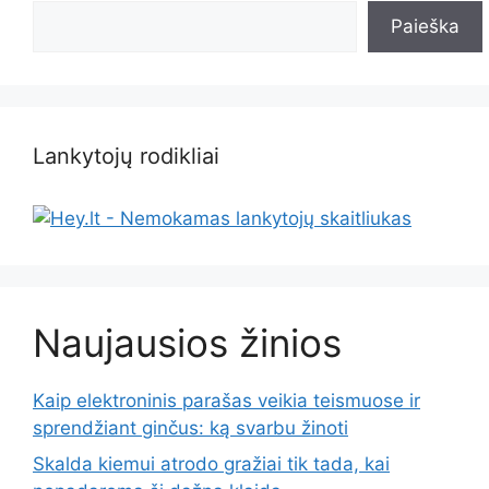
Paieška
Lankytojų rodikliai
Naujausios žinios
Kaip elektroninis parašas veikia teismuose ir
sprendžiant ginčus: ką svarbu žinoti
Skalda kiemui atrodo gražiai tik tada, kai