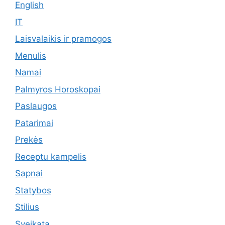
English
IT
Laisvalaikis ir pramogos
Menulis
Namai
Palmyros Horoskopai
Paslaugos
Patarimai
Prekės
Receptu kampelis
Sapnai
Statybos
Stilius
Sveikata