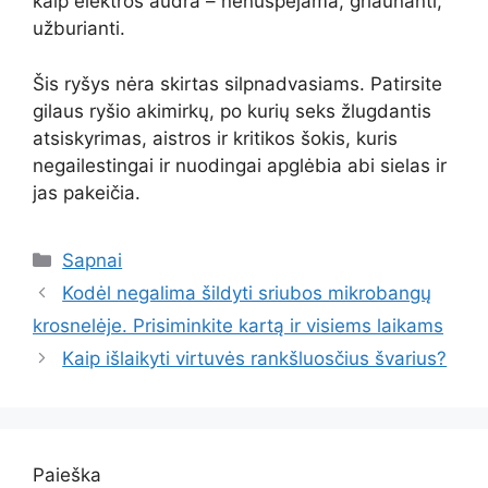
kaip elektros audra – nenuspėjama, griaunanti,
užburianti.
Šis ryšys nėra skirtas silpnadvasiams. Patirsite
gilaus ryšio akimirkų, po kurių seks žlugdantis
atsiskyrimas, aistros ir kritikos šokis, kuris
negailestingai ir nuodingai apglėbia abi sielas ir
jas pakeičia.
Kategorijos
Sapnai
Kodėl negalima šildyti sriubos mikrobangų
krosnelėje. Prisiminkite kartą ir visiems laikams
Kaip išlaikyti virtuvės rankšluosčius švarius?
Paieška