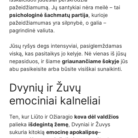
pažeidžiamumą. Jų santykiai nėra meilė – tai
psichologinė šachmatų partija
, kurioje
pažeidžiamumas yra silpnybė, o galia –
pagrindinė valiuta.
Jūsų ryšys degs intensyviai, pasiglemždamas
viską, kas pasitaikys jo kelyje. Nė vienas iš jūsų
nepasiduos, ir šiame
griaunančiame šokyje
jūs
abu pasikeisite arba būsite visiškai sunaikinti.
Dvynių ir Žuvų
emociniai kalneliai
Ten, kur Liūto ir Ožiaragio
kova dėl valdžios
palieka
išdegintą žemę
, Dvyniai ir Žuvys
sukuria kitokią
emocinę apokalipsę
–