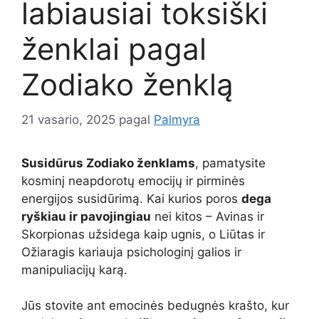
labiausiai toksiški
ženklai pagal
Zodiako ženklą
21 vasario, 2025
pagal
Palmyra
Susidūrus Zodiako ženklams
, pamatysite
kosminį neapdorotų emocijų ir pirminės
energijos susidūrimą. Kai kurios poros
dega
ryškiau ir pavojingiau
nei kitos – Avinas ir
Skorpionas užsidega kaip ugnis, o Liūtas ir
Ožiaragis kariauja psichologinį galios ir
manipuliacijų karą.
Jūs stovite ant emocinės bedugnės krašto, kur