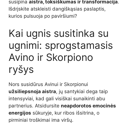
susipina
aistra, toksiškumas ir transformacija
.
Išdrįskite atskleisti dangiškąsias paslaptis,
kurios pulsuoja po paviršiumi?
Kai ugnis susitinka su
ugnimi: sprogstamasis
Avino ir Skorpiono
ryšys
Nors susidūrus Avinui ir Skorpionui
užsiliepsnoja aistra
, jų santykiai dega taip
intensyviai, kad gali visiškai sunaikinti abu
partnerius. Atsidursite
neapdorotos emocinės
energijos
sūkuryje, kur ribos išsitrina, o
pirminiai troškimai ima viršų.