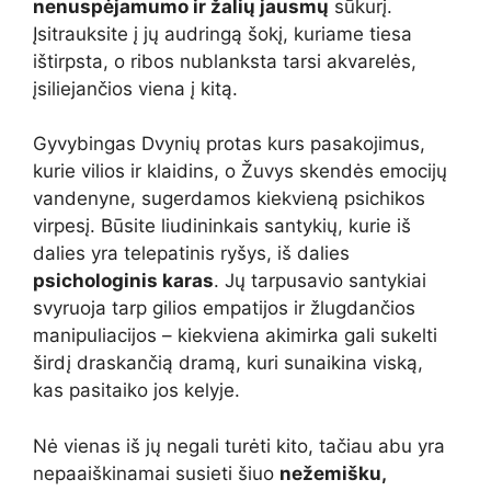
nenuspėjamumo ir žalių jausmų
sūkurį.
Įsitrauksite į jų audringą šokį, kuriame tiesa
ištirpsta, o ribos nublanksta tarsi akvarelės,
įsiliejančios viena į kitą.
Gyvybingas Dvynių protas kurs pasakojimus,
kurie vilios ir klaidins, o Žuvys skendės emocijų
vandenyne, sugerdamos kiekvieną psichikos
virpesį. Būsite liudininkais santykių, kurie iš
dalies yra telepatinis ryšys, iš dalies
psichologinis karas
. Jų tarpusavio santykiai
svyruoja tarp gilios empatijos ir žlugdančios
manipuliacijos – kiekviena akimirka gali sukelti
širdį draskančią dramą, kuri sunaikina viską,
kas pasitaiko jos kelyje.
Nė vienas iš jų negali turėti kito, tačiau abu yra
nepaaiškinamai susieti šiuo
nežemišku,