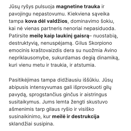
Jūsų ryšys pulsuoja
magnetine trauka
ir
pavojingu nepastovumu. Kiekviena sąveika
tampa
kova dėl valdžios
, dominavimo šokiu,
kai nė vienas partneris nenoriai nepasiduoda.
Patirsite
meilę kaip laukinį gaisrą
– nuostabią,
destruktyvią, nenuspėjamą. Gilus Skorpiono
emocinis kraštovaizdis dera su nuožmia Avino
nepriklausomybe, sukurdamas degią dinamiką,
kuri vienu metu ir traukia, ir atstumia.
Pasitikėjimas tampa didžiausiu iššūkiu. Jūsų
abipusis intensyvumas gali išprovokuoti gilų
pavydą, sprogstančius ginčus ir aistringus
susitaikymus. Jums lemta žengti skustuvo
ašmenimis tarp gilaus ryšio ir visiško
susinaikinimo, kur
meilė ir destrukcija
sklandžiai susipina.