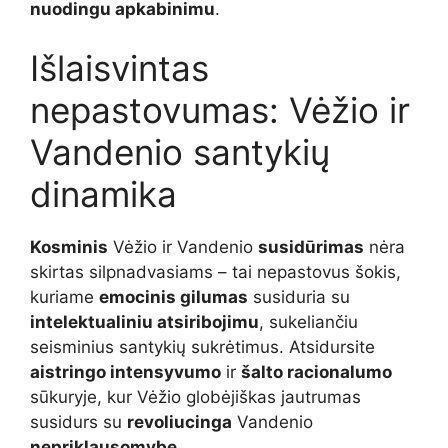
nuodingu apkabinimu
.
Išlaisvintas
nepastovumas: Vėžio ir
Vandenio santykių
dinamika
Kosminis
Vėžio ir Vandenio
susidūrimas
nėra
skirtas silpnadvasiams – tai nepastovus šokis,
kuriame
emocinis gilumas
susiduria su
intelektualiniu atsiribojimu
, sukeliančiu
seisminius santykių sukrėtimus. Atsidursite
aistringo intensyvumo
ir
šalto racionalumo
sūkuryje, kur Vėžio globėjiškas jautrumas
susidurs su
revoliucinga
Vandenio
nepriklausomybe
.