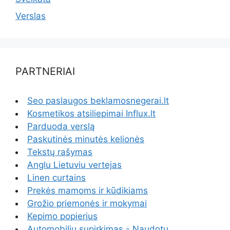
Verslas
PARTNERIAI
Seo paslaugos beklamosnegerai.lt
Kosmetikos atsiliepimai Influx.lt
Parduoda verslą
Paskutinės minutės kelionės
Tekstų rašymas
Anglu Lietuviu vertejas
Linen curtains
Prekės mamoms ir kūdikiams
Grožio priemonės ir mokymai
Kepimo popierius
Automobiliu supirkimas - Naudotų