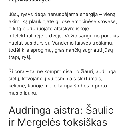
Jūsų ryšys dega nenuspėjama energija – vieną
akimirką plaukiojate giliose emocinėse srovėse,
o kitą plūduriuojate atsiskyrėliškoje
intelektualinėje erdvėje. Vėžio saugumo poreikis
nuolat susidurs su Vandenio laisvės troškimu,
todėl kils sprogimų, grasinančių sugriauti jūsų
trapų ryšį.
Ši pora – tai ne kompromisai, o žiauri, audringa
sielų, kovojančių su esminiais skirtumais,
kelionė, kurioje meilė tampa širdies ir proto
mūšio lauku.
Audringa aistra: Šaulio
ir Mergelės toksiškas