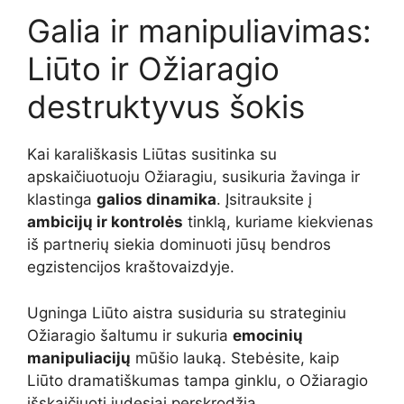
Galia ir manipuliavimas:
Liūto ir Ožiaragio
destruktyvus šokis
Kai karališkasis Liūtas susitinka su
apskaičiuotuoju Ožiaragiu, susikuria žavinga ir
klastinga
galios dinamika
. Įsitrauksite į
ambicijų ir kontrolės
tinklą, kuriame kiekvienas
iš partnerių siekia dominuoti jūsų bendros
egzistencijos kraštovaizdyje.
Ugninga Liūto aistra susiduria su strateginiu
Ožiaragio šaltumu ir sukuria
emocinių
manipuliacijų
mūšio lauką. Stebėsite, kaip
Liūto dramatiškumas tampa ginklu, o Ožiaragio
išskaičiuoti judesiai perskrodžia