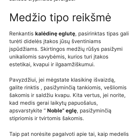
Medžio tipo reikšmė
Renkantis
kalėdinę eglutę
, pasirinktas tipas gali
turėti didelės įtakos jūsų šventiniams
įspūdžiams. Skirtingos medžių rūšys pasižymi
unikaliomis savybėmis, kurios turi įtakos
estetikai, kvapui ir ilgaamžiškumui.
Pavyzdžiui, jei mėgstate klasikinę išvaizdą,
galite rinktis , pasižyminčią tankiomis, vešliomis
šakomis ir saldžiu kvapu. Kita vertus, jei norite,
kad medis gerai laikytų papuošalus,
apsvarstykite ”
Noble” eglę
, pasižyminčią
stipriomis ir tvirtomis šakomis.
Taip pat norėsite pagalvoti apie tai, kaip medelis