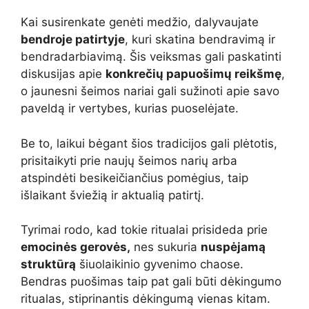
Kai susirenkate genėti medžio, dalyvaujate
bendroje patirtyje
, kuri skatina bendravimą ir
bendradarbiavimą. Šis veiksmas gali paskatinti
diskusijas apie
konkrečių papuošimų reikšmę
,
o jaunesni šeimos nariai gali sužinoti apie savo
paveldą ir vertybes, kurias puoselėjate.
Be to, laikui bėgant šios tradicijos gali plėtotis,
prisitaikyti prie naujų šeimos narių arba
atspindėti besikeičiančius pomėgius, taip
išlaikant šviežią ir aktualią patirtį.
Tyrimai rodo, kad tokie ritualai prisideda prie
emocinės gerovės,
nes sukuria
nuspėjamą
struktūrą
šiuolaikinio gyvenimo chaose.
Bendras puošimas taip pat gali būti dėkingumo
ritualas, stiprinantis dėkingumą vienas kitam.