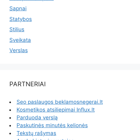
Sapnai
Statybos
Stilius
Sveikata
Verslas
PARTNERIAI
Seo paslaugos beklamosnegerai.lt
Kosmetikos atsiliepimai Influx.lt
Parduoda verslą
Paskutinės minutės kelionės
Tekstų rašymas