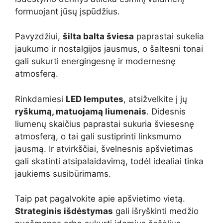
formuojant jūsų įspūdžius.
Pavyzdžiui,
šilta balta šviesa
paprastai sukelia
jaukumo ir nostalgijos jausmus, o šaltesni tonai
gali sukurti energingesnę ir modernesnę
atmosferą.
Rinkdamiesi
LED lemputes
, atsižvelkite į jų
ryškumą, matuojamą liumenais
. Didesnis
liumenų skaičius paprastai sukuria šviesesnę
atmosferą, o tai gali sustiprinti linksmumo
jausmą. Ir atvirkščiai, švelnesnis apšvietimas
gali skatinti atsipalaidavimą, todėl idealiai tinka
jaukiems susibūrimams.
Taip pat pagalvokite apie apšvietimo vietą.
Strateginis išdėstymas
gali išryškinti medžio