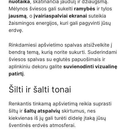
nuotaika
, skatinančia jaudulį ir džiaugsmą.
Mėlynos šviesos gali sukelti
ramybės
ir tylos
jausmą
, o
įvairiaspalviai ekranai
suteikia
žaismingos energijos, kuri gali pagyvinti jūsų
erdvę.
Rinkdamiesi apšvietimo spalvas atsižvelkite į
bendrą temą, kurią norite sukurti. Suderindami
šviesos spalvas su eglutės papuošimais ir
aplinkiniu dekoru galite
suvienodinti vizualinę
patirtį
.
Šilti ir šalti tonai
Renkantis tinkamą apšvietimą reikia suprasti
šiltų ir
šaltų atspalvių
skirtumus, nes
kiekvienas iš jų gali turėti didelę įtaką jūsų
šventinės erdvės atmosferai.