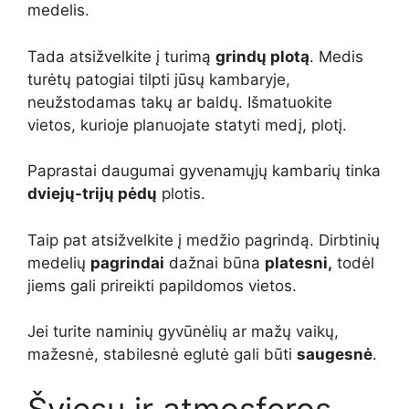
medelis.
Tada atsižvelkite į turimą
grindų plotą
. Medis
turėtų patogiai tilpti jūsų kambaryje,
neužstodamas takų ar baldų. Išmatuokite
vietos, kurioje planuojate statyti medį, plotį.
Paprastai daugumai gyvenamųjų kambarių tinka
dviejų-trijų pėdų
plotis.
Taip pat atsižvelkite į medžio pagrindą. Dirbtinių
medelių
pagrindai
dažnai būna
platesni,
todėl
jiems gali prireikti papildomos vietos.
Jei turite naminių gyvūnėlių ar mažų vaikų,
mažesnė, stabilesnė eglutė gali būti
saugesnė
.
Šviesų ir atmosferos