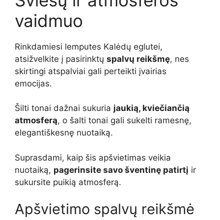
vaidmuo
Rinkdamiesi lemputes Kalėdų eglutei,
atsižvelkite į pasirinktų
spalvų reikšmę
, nes
skirtingi atspalviai gali perteikti įvairias
emocijas.
Šilti tonai dažnai sukuria
jaukią, kviečiančią
atmosferą
, o šalti tonai gali sukelti ramesnę,
elegantiškesnę nuotaiką.
Suprasdami, kaip šis apšvietimas veikia
nuotaiką,
pagerinsite savo šventinę patirtį
ir
sukursite puikią atmosferą.
Apšvietimo spalvų reikšmė