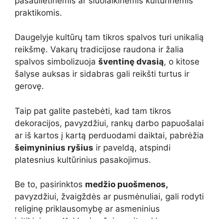
pasaulietinėmis ar šiuolaikinėmis kultūrinėmis
praktikomis.
Daugelyje kultūrų tam tikros spalvos turi unikalią
reikšmę. Vakarų tradicijose raudona ir žalia
spalvos simbolizuoja
šventinę dvasią
, o kitose
šalyse auksas ir sidabras gali reikšti turtus ir
gerovę.
Taip pat galite pastebėti, kad tam tikros
dekoracijos, pavyzdžiui, rankų darbo papuošalai
ar iš kartos į kartą perduodami daiktai, pabrėžia
šeimyninius ryšius
ir paveldą, atspindi
platesnius kultūrinius pasakojimus.
Be to, pasirinktos
medžio puošmenos,
pavyzdžiui, žvaigždės ar pusmėnuliai, gali rodyti
religinę priklausomybę ar asmeninius