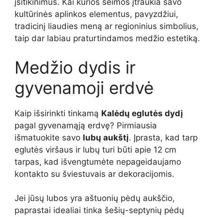
įsitikinimus. Kai kurios šeimos įtraukia savo
kultūrinės aplinkos elementus, pavyzdžiui,
tradicinį liaudies meną ar regioninius simbolius,
taip dar labiau praturtindamos medžio estetiką.
Medžio dydis ir
gyvenamoji erdvė
Kaip išsirinkti tinkamą
Kalėdų eglutės dydį
pagal gyvenamąją erdvę? Pirmiausia
išmatuokite savo
lubų aukštį
. Įprasta, kad tarp
eglutės viršaus ir lubų turi būti apie 12 cm
tarpas, kad išvengtumėte nepageidaujamo
kontakto su šviestuvais ar dekoracijomis.
Jei jūsų lubos yra aštuonių pėdų aukščio,
paprastai idealiai tinka šešių-septynių pėdų