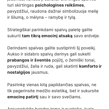
turi skirtingas
psichologines reikšmes
,
pavyzdžiui, raudona dažnai simbolizuoja meilę
ir šilumą, o mėlyna – ramybę ir tylą.
Strategiškai parinkdami spalvų paletę galite
sukurti
tam tikrą emocinį atsaką
savo erdvėje.
Derindami spalvas galite sustiprinti šį poveikį.
Aukso ir sidabro spalvų derinys gali sukelti
prabangos ir šventės
pojūtį, o žemiški tonai,
pavyzdžiui, žalia ir ruda, gali skatinti
komforto ir
nostalgijos
jausmus.
Pasirinkę vienas kitą papildančias spalvas, ne
tik pagerinsite medžio estetiką, bet ir sukursite
emocinę patirtį
sau ir savo svečiams.