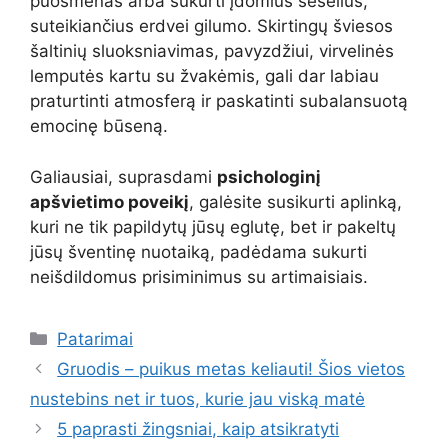
puošmenas arba sukurti įdomius šešėlius,
suteikiančius erdvei gilumo. Skirtingų šviesos
šaltinių sluoksniavimas, pavyzdžiui, virvelinės
lemputės kartu su žvakėmis, gali dar labiau
praturtinti atmosferą ir paskatinti subalansuotą
emocinę būseną.
Galiausiai, suprasdami
psichologinį
apšvietimo poveikį
, galėsite susikurti aplinką,
kuri ne tik papildytų jūsų eglutę, bet ir pakeltų
jūsų šventinę nuotaiką, padėdama sukurti
neišdildomus prisiminimus su artimaisiais.
Kategorijos
Patarimai
Gruodis – puikus metas keliauti! Šios vietos
nustebins net ir tuos, kurie jau viską matė
5 paprasti žingsniai, kaip atsikratyti