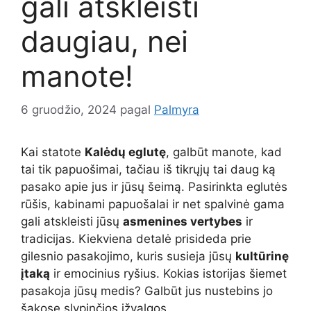
gali atskleisti
daugiau, nei
manote!
6 gruodžio, 2024
pagal
Palmyra
Kai statote
Kalėdų eglutę
, galbūt manote, kad
tai tik papuošimai, tačiau iš tikrųjų tai daug ką
pasako apie jus ir jūsų šeimą. Pasirinkta eglutės
rūšis, kabinami papuošalai ir net spalvinė gama
gali atskleisti jūsų
asmenines vertybes
ir
tradicijas. Kiekviena detalė prisideda prie
gilesnio pasakojimo, kuris susieja jūsų
kultūrinę
įtaką
ir emocinius ryšius. Kokias istorijas šiemet
pasakoja jūsų medis? Galbūt jus nustebins jo
šakose slypinčios įžvalgos.