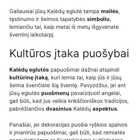
Galiausiai jūsų Kalėdų eglutė tampa
meilės
,
tęstinumo ir šeimos tapatybės
simboliu
,
lemiančiu tai, kaip metai iš metų išgyvenate
šventinį laikotarpį.
Kultūros įtaka puošybai
Kalėdų eglutės
papuošimai dažnai atspindi
kultūrinę įtaką
, kuri lemia tai, kaip jūs ir jūsų
šeima švenčiate šią šventę. Pavyzdžiui, jei ant
jūsų eglutės
puošmenų
pavaizduoti angelai,
gali būti, kad jus veikia krikščioniškos tradicijos,
pabrėžiančios
dvasinius
Kalėdų
aspektus
.
Panašiai, jei dekoracijas puošia ryškios spalvos
ir įmantrūs papuošimai, gali būti, kad remiatės