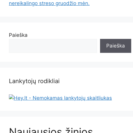
nereikalingo streso gruodžio mėn.
Paieška
Paieška
Lankytojų rodikliai
Naujausios žinios