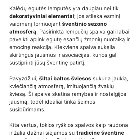
Kalėdų eglutės lemputės yra daugiau nei tik
dekoratyviniai elementai
; jos atlieka esminį
vaidmenį formuojant
šventinio sezono
atmosferą
. Pasirinkta lempučių spalva gali labai
paveikti aplink eglutę esančių žmonių nuotaiką ir
emocinę reakciją. Kiekviena spalva sukelia
skirtingus jausmus ir asociacijas, kurios gali
sustiprinti jūsų šventinę patirtį.
Pavyzdžiui,
šiltai baltos šviesos
sukuria jaukią,
kviečiančią atmosferą, imituojančią žvakių
šviesą. Ši spalva skatina ramybės ir nostalgijos
jausmą, todėl idealiai tinka šeimos
susibūrimams.
Kita vertus, tokios ryškios spalvos kaip raudona
ir žalia dažnai siejamos su
tradicine šventine