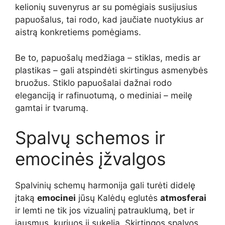
kelionių suvenyrus ar su pomėgiais susijusius
papuošalus, tai rodo, kad jaučiate nuotykius ar
aistrą konkretiems pomėgiams.
Be to, papuošalų medžiaga – stiklas, medis ar
plastikas – gali atspindėti skirtingus asmenybės
bruožus. Stiklo papuošalai dažnai rodo
eleganciją ir rafinuotumą, o mediniai – meilę
gamtai ir tvarumą.
Spalvų schemos ir
emocinės įžvalgos
Spalvinių schemų harmonija gali turėti didelę
įtaką
emocinei
jūsų Kalėdų eglutės
atmosferai
ir lemti ne tik jos vizualinį patrauklumą, bet ir
jausmus, kuriuos ji sukelia. Skirtingos spalvos