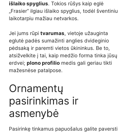
išlaiko spyglius
. Tokios rūšys kaip eglė
„Frasier” ilgiau išlaiko spyglius, todėl šventiniu
laikotarpiu mažiau netvarkos.
Jei jums rūpi
tvarumas
, vietoje užauginta
eglutė padės sumažinti anglies dvideginio
pėdsaką ir paremti vietos ūkininkus. Be to,
atsižvelkite į tai, kaip medžio forma tinka jūsų
erdvei;
plono profilio
medis gali geriau tikti
mažesnėse patalpose.
Ornamentų
pasirinkimas ir
asmenybė
Pasirinkę tinkamus papuošalus galite paversti