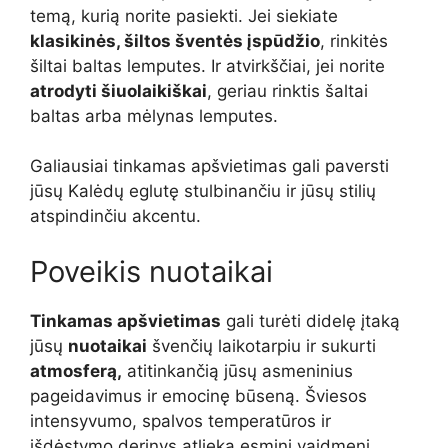
temą, kurią norite pasiekti. Jei siekiate
klasikinės, šiltos šventės įspūdžio
, rinkitės
šiltai baltas lemputes. Ir atvirkščiai, jei norite
atrodyti šiuolaikiškai
, geriau rinktis šaltai
baltas arba mėlynas lemputes.
Galiausiai tinkamas apšvietimas gali paversti
jūsų Kalėdų eglutę stulbinančiu ir jūsų stilių
atspindinčiu akcentu.
Poveikis nuotaikai
Tinkamas apšvietimas
gali turėti didelę įtaką
jūsų
nuotaikai
švenčių laikotarpiu ir sukurti
atmosferą,
atitinkančią jūsų asmeninius
pageidavimus ir emocinę būseną. Šviesos
intensyvumo, spalvos temperatūros ir
išdėstymo derinys atlieka esminį vaidmenį