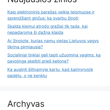
Kaip elektroninis parašas veikia teismuose ir
sprendžiant ginčus: ką svarbu žinoti
Skalda kiemui atrodo gražiai tik tada, kai
nepadaroma ši dažna klaida
Ar žinojote, kurias namų vietas Lietuvos vagys
tikrina pirmiausia?
Socialiniai tinklai gali tapti užuomina vagims: ką
pavojinga skelbti prieš kelionę?
Ką auginti šiltnamyje kartu, kad kaimynystė
padėtų, o ne kenktų
Archyvas