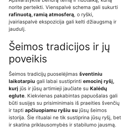
Apsvarstykite bendrą temą ir nuotaiką, kurią
norite perteikti. Vienspalvė schema gali sukurti
rafinuotą, ramią atmosferą
, o ryški,
įvairiaspalvė ekspozicija gali kelti džiaugsmą ir
jaudulį.
Šeimos tradicijos ir jų
poveikis
Šeimos tradicijų puoselėjimas
šventiniu
laikotarpiu
gali labai sustiprinti
emocinį ryšį,
kurį
jūs ir jūsų artimieji jaučiate su
Kalėdų
eglute
. Kiekvienas pakabintas papuošalas gali
būti susijęs su prisiminimais iš praeities švenčių
ir tapti
apčiuopiamu ryšiu su
jūsų šeimos
istorija. Šie ritualai ne tik sustiprina jūsų ryšį, bet
ir skatina priklausomybės ir stabilumo jausmą.