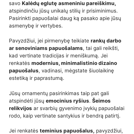
savo
Kalėdų eglutę
asmeniniu pareiškimu,
atspindinčiu jūsų unikalų stilių ir prisiminimus.
Pasirinkti papuošalai daug ką pasako apie jūsų
asmenybę ir vertybes.
Pavyzdžiui, jei pirmenybę teikiate
rankų darbo
ar senoviniams papuošalams
, tai gali reikšti,
kad vertinate tradicijas ir meniškumą. Jei
renkatės
modernius, minimalistinio dizaino
papuošalus
, vadinasi, mėgstate šiuolaikinę
estetiką ir paprastumą.
Jūsų ornamentų pasirinkimas taip pat gali
atspindėti jūsų
emocinius ryšius
.
Šeimos
relikvijos
ar svarbių gyvenimo įvykių papuošalai
rodo, kaip vertinate santykius ir bendrą patirtį.
Jei renkatės
teminius papuošalus,
pavyzdžiui,