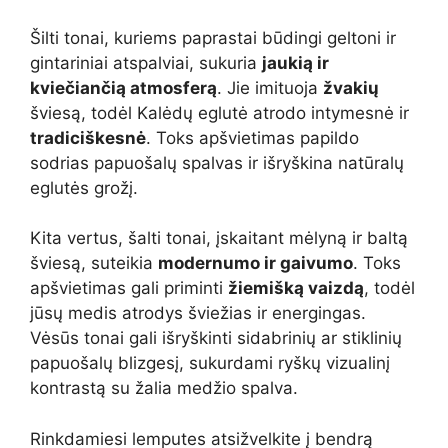
Šilti tonai, kuriems paprastai būdingi geltoni ir
gintariniai atspalviai, sukuria
jaukią ir
kviečiančią atmosferą
. Jie imituoja
žvakių
šviesą, todėl Kalėdų eglutė atrodo intymesnė ir
tradiciškesnė
. Toks apšvietimas papildo
sodrias papuošalų spalvas ir išryškina natūralų
eglutės grožį.
Kita vertus, šalti tonai, įskaitant mėlyną ir baltą
šviesą, suteikia
modernumo ir gaivumo
. Toks
apšvietimas gali priminti
žiemišką vaizdą
, todėl
jūsų medis atrodys šviežias ir energingas.
Vėsūs tonai gali išryškinti sidabrinių ar stiklinių
papuošalų blizgesį, sukurdami ryškų vizualinį
kontrastą su žalia medžio spalva.
Rinkdamiesi lemputes atsižvelkite į bendrą