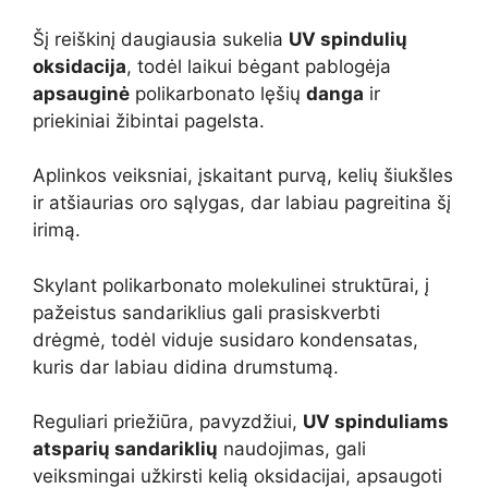
Šį reiškinį daugiausia sukelia
UV spindulių
oksidacija
, todėl laikui bėgant pablogėja
apsauginė
polikarbonato lęšių
danga
ir
priekiniai žibintai pagelsta.
Aplinkos veiksniai, įskaitant purvą, kelių šiukšles
ir atšiaurias oro sąlygas, dar labiau pagreitina šį
irimą.
Skylant polikarbonato molekulinei struktūrai, į
pažeistus sandariklius gali prasiskverbti
drėgmė, todėl viduje susidaro kondensatas,
kuris dar labiau didina drumstumą.
Reguliari priežiūra, pavyzdžiui,
UV spinduliams
atsparių sandariklių
naudojimas, gali
veiksmingai užkirsti kelią oksidacijai, apsaugoti