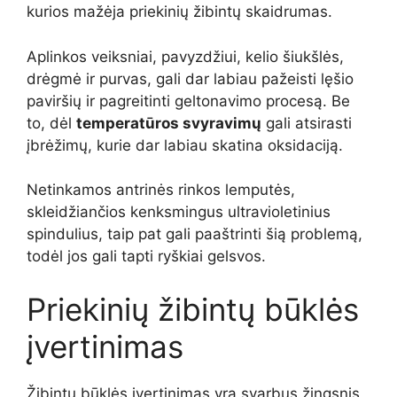
kurios mažėja priekinių žibintų skaidrumas.
Aplinkos veiksniai, pavyzdžiui, kelio šiukšlės,
drėgmė ir purvas, gali dar labiau pažeisti lęšio
paviršių ir pagreitinti geltonavimo procesą. Be
to, dėl
temperatūros svyravimų
gali atsirasti
įbrėžimų, kurie dar labiau skatina oksidaciją.
Netinkamos antrinės rinkos lemputės,
skleidžiančios kenksmingus ultravioletinius
spindulius, taip pat gali paaštrinti šią problemą,
todėl jos gali tapti ryškiai gelsvos.
Priekinių žibintų būklės
įvertinimas
Žibintų būklės įvertinimas yra svarbus žingsnis