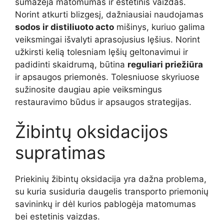
sumažėja matomumas ir estetinis vaizdas.
Norint atkurti blizgesį, dažniausiai naudojamas
sodos ir distiliuoto acto
mišinys, kuriuo galima
veiksmingai išvalyti aprasojusius lęšius. Norint
užkirsti kelią tolesniam lęšių geltonavimui ir
padidinti skaidrumą, būtina
reguliari priežiūra
ir apsaugos priemonės. Tolesniuose skyriuose
sužinosite daugiau apie veiksmingus
restauravimo būdus ir apsaugos strategijas.
Žibintų oksidacijos
supratimas
Priekinių žibintų oksidacija yra dažna problema,
su kuria susiduria daugelis transporto priemonių
savininkų ir dėl kurios pablogėja matomumas
bei estetinis vaizdas.