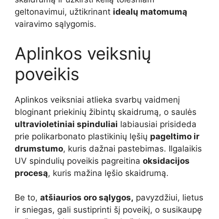
geltonavimui, užtikrinant
idealų matomumą
vairavimo sąlygomis.
Aplinkos veiksnių
poveikis
Aplinkos veiksniai atlieka svarbų vaidmenį
bloginant priekinių žibintų skaidrumą, o saulės
ultravioletiniai spinduliai
labiausiai prisideda
prie polikarbonato plastikinių lęšių
pageltimo ir
drumstumo
, kuris dažnai pastebimas. Ilgalaikis
UV spindulių poveikis pagreitina
oksidacijos
procesą
, kuris mažina lęšio skaidrumą.
Be to,
atšiaurios oro sąlygos,
pavyzdžiui, lietus
ir sniegas, gali sustiprinti šį poveikį, o susikaupę