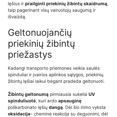
lęšius ir
prailginti priekinių žibintų skaidrumą
,
taip pagerinant visų vairuotojų saugumą ir
išvaizdą.
Geltonuojančių
priekinių žibintų
priežastys
Kadangi transporto priemones veikia saulės
spinduliai ir įvairios aplinkos sąlygos, priekinių
žibintų lęšiai laikui bėgant pradeda geltonuoti.
Žibintų geltonumą
pirmiausia sukelia
UV
spinduliuotė
, kuri ardo
apsauginę
polikarbonato lęšių
dangą
. Dėl šio irimo vyksta
oksidacija
– cheminė reakcija su deguonimi, dėl