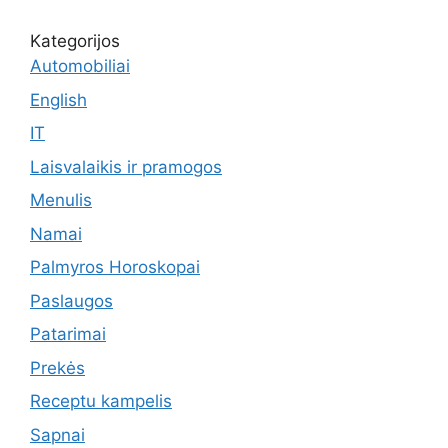
Kategorijos
Automobiliai
English
IT
Laisvalaikis ir pramogos
Menulis
Namai
Palmyros Horoskopai
Paslaugos
Patarimai
Prekės
Receptu kampelis
Sapnai