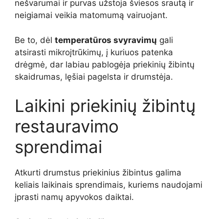
nešvarumai ir purvas užstoja šviesos srautą ir
neigiamai veikia matomumą vairuojant.
Be to, dėl
temperatūros svyravimų
gali
atsirasti mikroįtrūkimų, į kuriuos patenka
drėgmė, dar labiau pablogėja priekinių žibintų
skaidrumas, lęšiai pagelsta ir drumstėja.
Laikini priekinių žibintų
restauravimo
sprendimai
Atkurti drumstus priekinius žibintus galima
keliais laikinais sprendimais, kuriems naudojami
įprasti namų apyvokos daiktai.