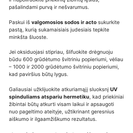
pašalindami purvą ir nešvarumus.
Paskui iš
valgomosios sodos ir acto
sukurkite
pastą, kurią sukamaisiais judesiais tepkite
minkšta šluoste.
Jei oksiduojasi stipriau, šlifuokite drėgnuoju
būdu 600 grūdėtumo švitriniu popieriumi, vėliau
– 1000 ir 2000 grūdėtumo švitriniu popieriumi,
kad paviršius būtų lygus.
Galiausiai užklijuokite atkuriamąjį sluoksnį
UV
spinduliams atspariu hermetiku
, kad priekiniai
žibintai būtų atkurti visam laikui ir apsaugoti
nuo pageltimo ateityje, užtikrinant geresnius
aiškumo ir ilgaamžiškumo rezultatus.