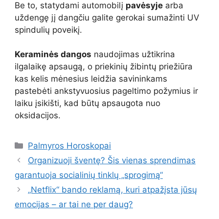
Be to, statydami automobilį
pavėsyje
arba
uždengę jį dangčiu galite gerokai sumažinti UV
spindulių poveikį.
Keraminės dangos
naudojimas užtikrina
ilgalaikę apsaugą, o priekinių žibintų priežiūra
kas kelis mėnesius leidžia savininkams
pastebėti ankstyvuosius pageltimo požymius ir
laiku įsikišti, kad būtų apsaugota nuo
oksidacijos.
Kategorijos
Palmyros Horoskopai
Organizuoji šventę? Šis vienas sprendimas
garantuoja socialinių tinklų „sprogimą“
„Netflix“ bando reklamą, kuri atpažįsta jūsų
emocijas – ar tai ne per daug?