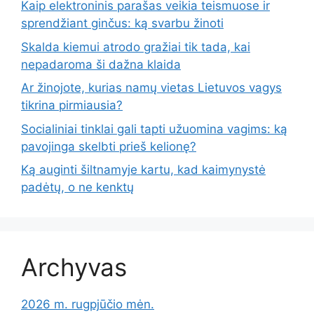
Kaip elektroninis parašas veikia teismuose ir
sprendžiant ginčus: ką svarbu žinoti
Skalda kiemui atrodo gražiai tik tada, kai
nepadaroma ši dažna klaida
Ar žinojote, kurias namų vietas Lietuvos vagys
tikrina pirmiausia?
Socialiniai tinklai gali tapti užuomina vagims: ką
pavojinga skelbti prieš kelionę?
Ką auginti šiltnamyje kartu, kad kaimynystė
padėtų, o ne kenktų
Archyvas
2026 m. rugpjūčio mėn.