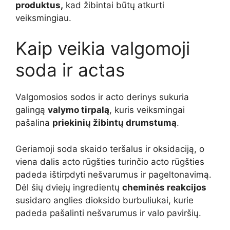
produktus,
kad žibintai būtų atkurti
veiksmingiau.
Kaip veikia valgomoji
soda ir actas
Valgomosios sodos ir acto derinys sukuria
galingą
valymo tirpalą
, kuris veiksmingai
pašalina
priekinių žibintų drumstumą
.
Geriamoji soda skaido teršalus ir oksidaciją, o
viena dalis acto rūgšties turinčio acto rūgšties
padeda ištirpdyti nešvarumus ir pageltonavimą.
Dėl šių dviejų ingredientų
cheminės reakcijos
susidaro anglies dioksido burbuliukai, kurie
padeda pašalinti nešvarumus ir valo paviršių.