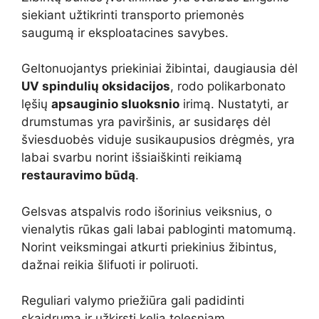
siekiant užtikrinti transporto priemonės
saugumą ir eksploatacines savybes.
Geltonuojantys priekiniai žibintai, daugiausia dėl
UV spindulių oksidacijos
, rodo polikarbonato
lęšių
apsauginio sluoksnio
irimą. Nustatyti, ar
drumstumas yra paviršinis, ar susidaręs dėl
šviesduobės viduje susikaupusios drėgmės, yra
labai svarbu norint išsiaiškinti reikiamą
restauravimo būdą
.
Gelsvas atspalvis rodo išorinius veiksnius, o
vienalytis rūkas gali labai pabloginti matomumą.
Norint veiksmingai atkurti priekinius žibintus,
dažnai reikia šlifuoti ir poliruoti.
Reguliari valymo priežiūra gali padidinti
skaidrumą ir užkirsti kelią tolesniam