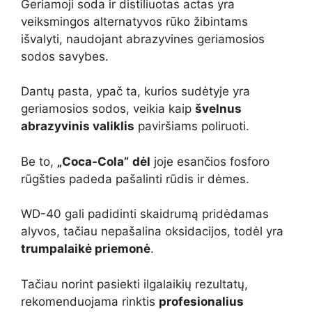
Geriamoji soda ir distiliuotas actas yra
veiksmingos alternatyvos rūko žibintams
išvalyti, naudojant abrazyvines geriamosios
sodos savybes.
Dantų pasta, ypač ta, kurios sudėtyje yra
geriamosios sodos, veikia kaip
švelnus
abrazyvinis valiklis
paviršiams poliruoti.
Be to,
„Coca-Cola”
dėl
joje esančios fosforo
rūgšties padeda pašalinti rūdis ir dėmes.
WD-40 gali padidinti skaidrumą pridėdamas
alyvos, tačiau nepašalina oksidacijos, todėl yra
trumpalaikė priemonė
.
Tačiau norint pasiekti ilgalaikių rezultatų,
rekomenduojama rinktis
profesionalius