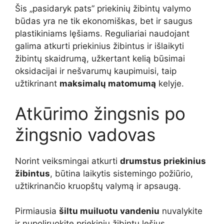
Šis „pasidaryk pats” priekinių žibintų valymo
būdas yra ne tik ekonomiškas, bet ir saugus
plastikiniams lęšiams. Reguliariai naudojant
galima atkurti priekinius žibintus ir išlaikyti
žibintų skaidrumą, užkertant kelią būsimai
oksidacijai ir nešvarumų kaupimuisi, taip
užtikrinant
maksimalų matomumą
kelyje.
Atkūrimo žingsnis po
žingsnio vadovas
Norint veiksmingai atkurti
drumstus priekinius
žibintus
, būtina laikytis sistemingo požiūrio,
užtikrinančio kruopštų valymą ir apsaugą.
Pirmiausia
šiltu muiluotu vandeniu
nuvalykite
ir nupoliruokite priekinių žibintų lęšius,