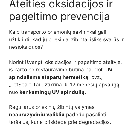
Ateities oksidacijos ir
pageltimo prevencija
Kaip transporto priemonių savininkai gali
užtikrinti, kad jų priekiniai žibintai išliks švarūs ir
nesioksiduos?
Norint išvengti oksidacijos ir pageltimo ateityje,
iš karto po restauravimo būtina naudoti
UV
spinduliams atsparų hermetiką
, pvz.,
„JetSeal”. Tai užtikrina iki 12 mėnesių apsaugą
nuo
kenksmingų UV spindulių
.
Reguliarus priekinių žibintų valymas
neabrazyviniu valikliu
padeda pašalinti
teršalus, kurie prisideda prie degradacijos.