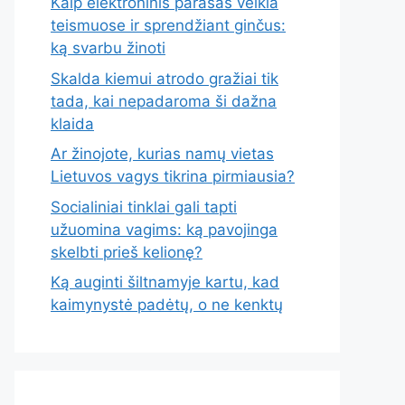
Kaip elektroninis parašas veikia
teismuose ir sprendžiant ginčus:
ką svarbu žinoti
Skalda kiemui atrodo gražiai tik
tada, kai nepadaroma ši dažna
klaida
Ar žinojote, kurias namų vietas
Lietuvos vagys tikrina pirmiausia?
Socialiniai tinklai gali tapti
užuomina vagims: ką pavojinga
skelbti prieš kelionę?
Ką auginti šiltnamyje kartu, kad
kaimynystė padėtų, o ne kenktų