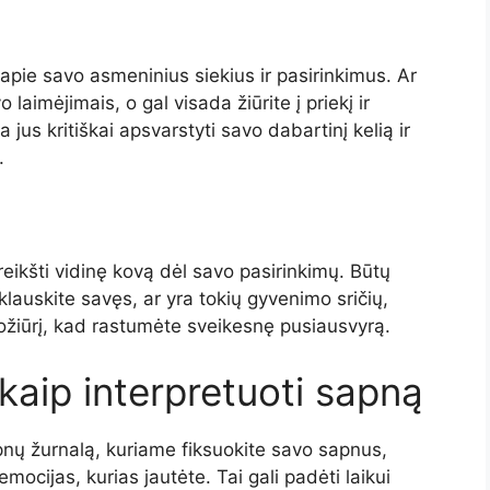
apie savo asmeninius siekius ir pasirinkimus. Ar
laimėjimais, o gal visada žiūrite į priekį ir
 jus kritiškai apsvarstyti savo dabartinį kelią ir
.
reikšti vidinę kovą dėl savo pasirinkimų. Būtų
klauskite savęs, ar yra tokių gyvenimo sričių,
ožiūrį, kad rastumėte sveikesnę pusiausvyrą.
 kaip interpretuoti sapną
apnų žurnalą, kuriame fiksuokite savo sapnus,
emocijas, kurias jautėte. Tai gali padėti laikui