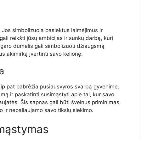
 Jos simbolizuoja pasiektus laimėjimus ir
i reikšti jūsų ambicijas ir sunkų darbą, kurį
cigaro dūmelis gali simbolizuoti džiaugsmą
s akimirką įvertinti savo kelionę.
a
 taip pat pabrėžia pusiausvyros svarbą gyvenime.
mą ir paskatinti susimąstyti apie tai, kur savo
atės. Šis sapnas gali būti švelnus priminimas,
o ir nepaliaujamo savo tikslų siekimo.
pmąstymas