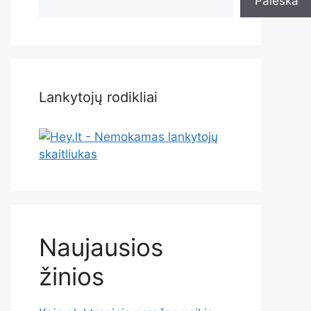
Paieška
Lankytojų rodikliai
Naujausios
žinios