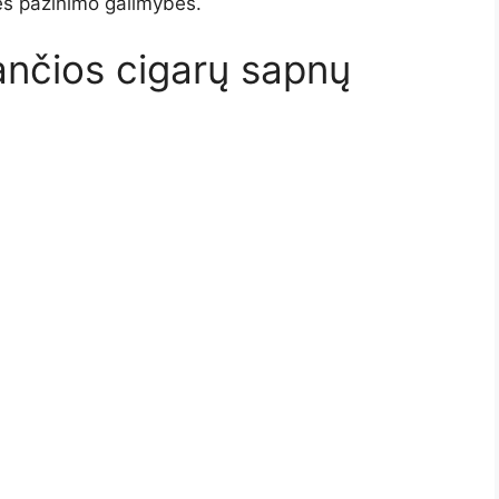
vęs pažinimo galimybes.
ančios cigarų sapnų