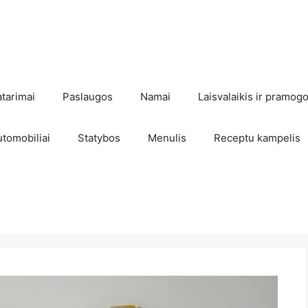
atarimai
Paslaugos
Namai
Laisvalaikis ir pramog
utomobiliai
Statybos
Menulis
Receptu kampelis