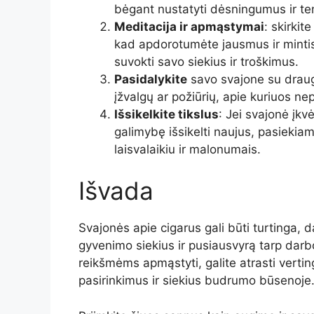
bėgant nustatyti dėsningumus ir t
Meditacija ir apmąstymai
: skirki
kad apdorotumėte jausmus ir mintis,
suvokti savo siekius ir troškimus.
Pasidalykite
savo svajone su drauga
įžvalgų ar požiūrių, apie kuriuos ne
Išsikelkite tikslus
: Jei svajonė įkv
galimybę išsikelti naujus, pasiekia
laisvalaikiu ir malonumais.
Išvada
Svajonės apie cigarus gali būti turtinga, da
gyvenimo siekius ir pusiausvyrą tarp darb
reikšmėms apmąstyti, galite atrasti vertin
pasirinkimus ir siekius budrumo būsenoje