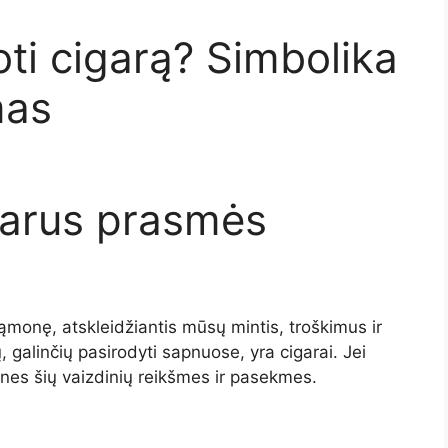
oti cigarą? Simbolika
mas
garus prasmės
ąmonę, atskleidžiantis mūsų mintis, troškimus ir
, galinčių pasirodyti sapnuose, yra cigarai. Jei
snes šių vaizdinių reikšmes ir pasekmes.