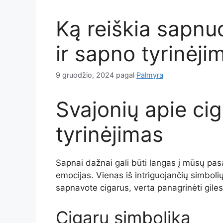
Ką reiškia sapnu
ir sapno tyrinėji
9 gruodžio, 2024
pagal
Palmyra
Svajonių apie ci
tyrinėjimas
Sapnai dažnai gali būti langas į mūsų pas
emocijas. Vienas iš intriguojančių simbolių
sapnavote cigarus, verta panagrinėti gile
Cigarų simbolika