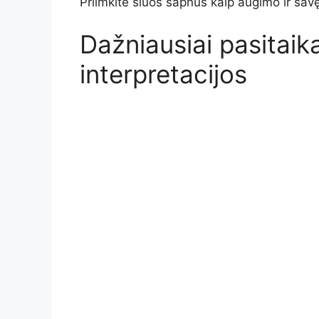
Priimkite šiuos sapnus kaip augimo ir sa
Dažniausiai pasitaik
interpretacijos