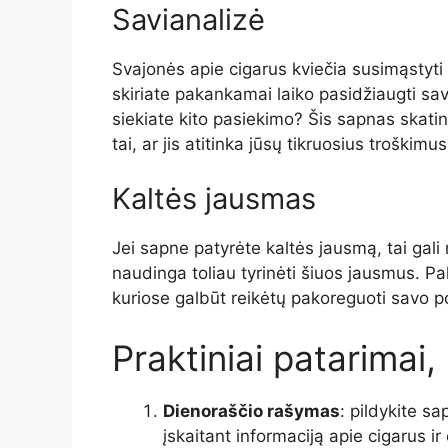
Savianalizė
Svajonės apie cigarus kviečia susimąstyti 
skiriate pakankamai laiko pasidžiaugti savo 
siekiate kito pasiekimo? Šis sapnas skatina
tai, ar jis atitinka jūsų tikruosius troškimus
Kaltės jausmas
Jei sapne patyrėte kaltės jausmą, tai gali 
naudinga toliau tyrinėti šiuos jausmus. Pa
kuriose galbūt reikėtų pakoreguoti savo p
Praktiniai patarimai,
Dienoraščio rašymas
: pildykite s
įskaitant informaciją apie cigarus ir 