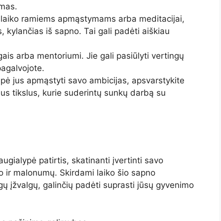
emas.
te laiko ramiems apmąstymams arba meditacijai,
 kylančias iš sapno. Tai gali padėti aiškiau
is arba mentoriumi. Jie gali pasiūlyti vertingų
pagalvojote.
ėpė jus apmąstyti savo ambicijas, apsvarstykite
mus tikslus, kurie suderintų sunkų darbą su
ugialypė patirtis, skatinanti įvertinti savo
o ir malonumų. Skirdami laiko šio sapno
gų įžvalgų, galinčių padėti suprasti jūsų gyvenimo
.