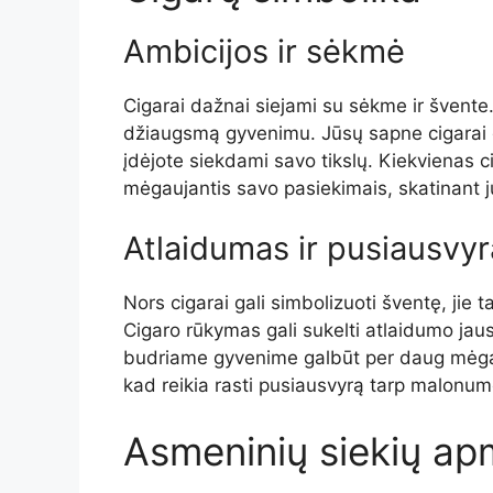
Ambicijos ir sėkmė
Cigarai dažnai siejami su sėkme ir švente.
džiaugsmą gyvenimu. Jūsų sapne cigarai gal
įdėjote siekdami savo tikslų. Kiekvienas 
mėgaujantis savo pasiekimais, skatinant ju
Atlaidumas ir pusiausvyr
Nors cigarai gali simbolizuoti šventę, jie
Cigaro rūkymas gali sukelti atlaidumo jaus
budriame gyvenime galbūt per daug mėgauj
kad reikia rasti pusiausvyrą tarp malonum
Asmeninių siekių a