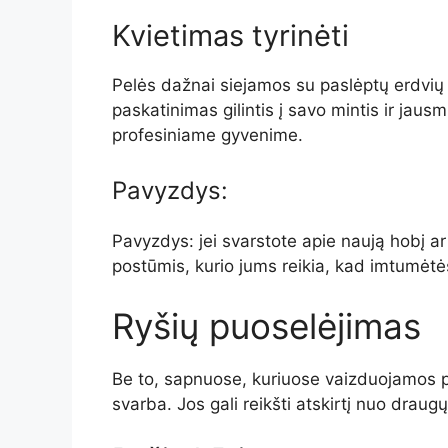
Kvietimas tyrinėti
Pelės dažnai siejamos su paslėptų erdvių ty
paskatinimas gilintis į savo mintis ir jau
profesiniame gyvenime.
Pavyzdys:
Pavyzdys: jei svarstote apie naują hobį ar 
postūmis, kurio jums reikia, kad imtumėtė
Ryšių puoselėjimas
Be to, sapnuose, kuriuose vaizduojamos p
svarba. Jos gali reikšti atskirtį nuo draug