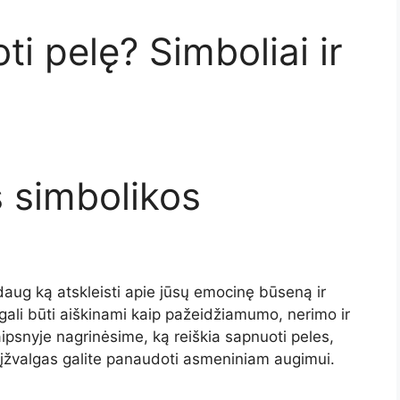
ti pelę? Simboliai ir
 simbolikos
daug ką atskleisti apie jūsų emocinę būseną ir
ali būti aiškinami kaip pažeidžiamumo, nerimo ir
aipsnyje nagrinėsime, ką reiškia sapnuoti peles,
as įžvalgas galite panaudoti asmeniniam augimui.