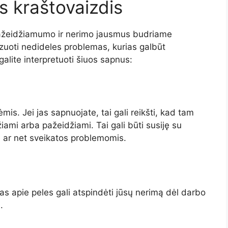
s kraštovaizdis
 pažeidžiamumo ir nerimo jausmus budriame
izuoti nedideles problemas, kurias galbūt
galite interpretuoti šiuos sapnus:
is. Jei jas sapnuojate, tai gali reikšti, kad tam
iami arba pažeidžiami. Tai gali būti susiję su
e ar net sveikatos problemomis.
nas apie peles gali atspindėti jūsų nerimą dėl darbo
.