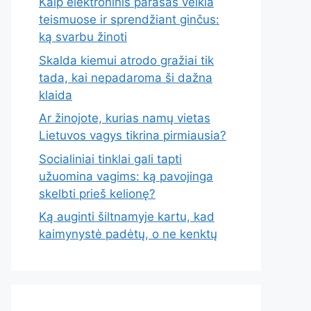
Kaip elektroninis parašas veikia
teismuose ir sprendžiant ginčus:
ką svarbu žinoti
Skalda kiemui atrodo gražiai tik
tada, kai nepadaroma ši dažna
klaida
Ar žinojote, kurias namų vietas
Lietuvos vagys tikrina pirmiausia?
Socialiniai tinklai gali tapti
užuomina vagims: ką pavojinga
skelbti prieš kelionę?
Ką auginti šiltnamyje kartu, kad
kaimynystė padėtų, o ne kenktų