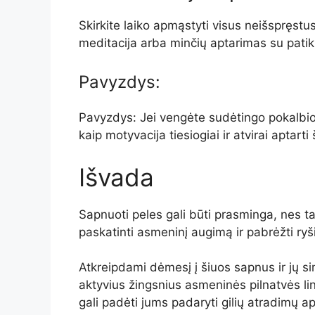
Skirkite laiko apmąstyti visus neišspręstu
meditacija arba minčių aptarimas su pati
Pavyzdys:
Pavyzdys: Jei vengėte sudėtingo pokalbi
kaip motyvacija tiesiogiai ir atvirai aptarti
Išvada
Sapnuoti peles gali būti prasminga, nes tai
paskatinti asmeninį augimą ir pabrėžti ry
Atkreipdami dėmesį į šiuos sapnus ir jų sim
aktyvius žingsnius asmeninės pilnatvės li
gali padėti jums padaryti gilių atradimų a