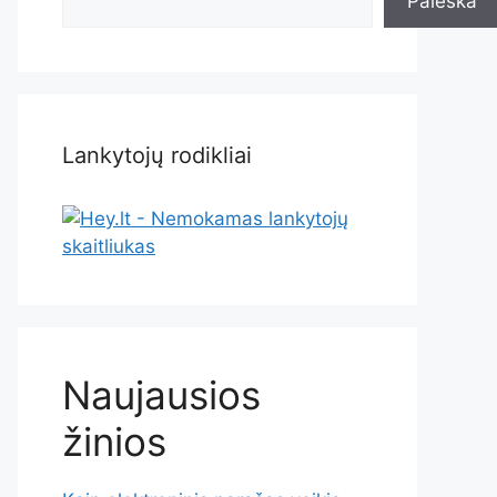
Paieška
Lankytojų rodikliai
Naujausios
žinios