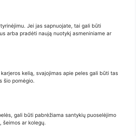
rinėjimu. Jei jas sapnuojate, tai gali būti
smus arba pradėti naują nuotykį asmeniniame ar
karjeros kelią, svajojimas apie peles gali būti tas
s šio pomėgio.
elės, gali būti pabrėžiama santykių puoselėjimo
ų, šeimos ar kolegų.