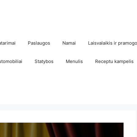
atarimai
Paslaugos
Namai
Laisvalaikis ir pramog
utomobiliai
Statybos
Menulis
Receptu kampelis