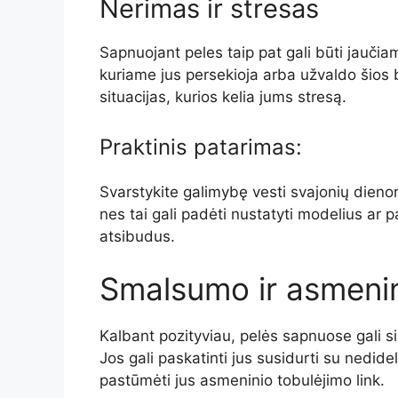
Nerimas ir stresas
Sapnuojant peles taip pat gali būti jauči
kuriame jus persekioja arba užvaldo šios 
situacijas, kurios kelia jums stresą.
Praktinis patarimas:
Svarstykite galimybę vesti svajonių dieno
nes tai gali padėti nustatyti modelius ar 
atsibudus.
Smalsumo ir asmenin
Kalbant pozityviau, pelės sapnuose gali si
Jos gali paskatinti jus susidurti su nedide
pastūmėti jus asmeninio tobulėjimo link.