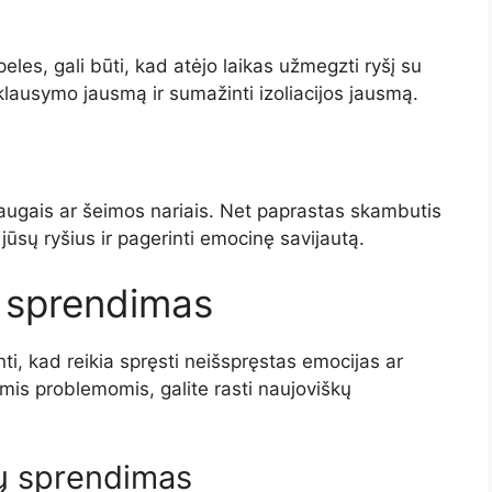
eles, gali būti, kad atėjo laikas užmegzti ryšį su
priklausymo jausmą ir sumažinti izoliacijos jausmą.
raugais ar šeimos nariais. Net paprastas skambutis
 jūsų ryšius ir pagerinti emocinę savijautą.
 sprendimas
ti, kad reikia spręsti neišspręstas emocijas ar
mis problemomis, galite rasti naujoviškų
mų sprendimas