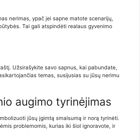
amas nerimas, ypač jei sapne matote scenarijų,
būtybės. Tai gali atspindėti realaus gyvenimo
raštį. Užsirašykite savo sapnus, kai pabundate,
pasikartojančias temas, susijusias su jūsų nerimu
io augimo tyrinėjimas
mbolizuoti jūsų įgimtą smalsumą ir norą tyrinėti.
lėmis problemomis, kurias iki šiol ignoravote, ir