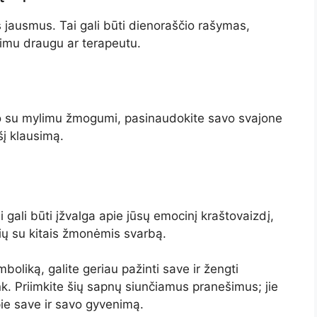
s jausmus. Tai gali būti dienoraščio rašymas,
kimu draugu ar terapeutu.
o su mylimu žmogumi, pasinaudokite savo svajone
 šį klausimą.
 gali būti įžvalga apie jūsų emocinį kraštovaizdį,
šių su kitais žmonėmis svarbą.
boliką, galite geriau pažinti save ir žengti
nk. Priimkite šių sapnų siunčiamus pranešimus; jie
pie save ir savo gyvenimą.