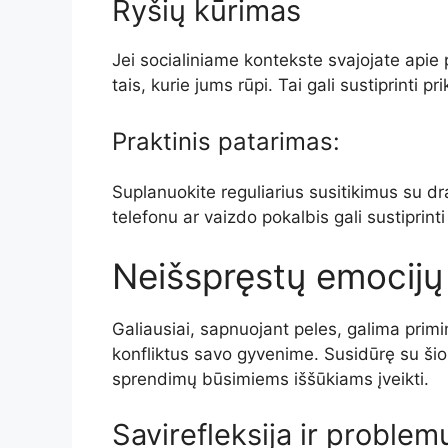
Ryšių kūrimas
Jei socialiniame kontekste svajojate apie p
tais, kurie jums rūpi. Tai gali sustiprinti 
Praktinis patarimas:
Suplanuokite reguliarius susitikimus su d
telefonu ar vaizdo pokalbis gali sustiprinti
Neišspręstų emocijų
Galiausiai, sapnuojant peles, galima primin
konfliktus savo gyvenime. Susidūrę su šio
sprendimų būsimiems iššūkiams įveikti.
Savirefleksija ir proble