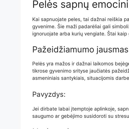
Pelės sapnų emocini
Kai sapnuojate peles, tai dažnai reiškia
gyvenime. Šie maži padarėliai gali simbol
ignoruojate arba kurių vengiate. Štai kaip 
Pažeidžiamumo jausmas
Pelės yra mažos ir dažnai laikomos bejėgėm
tikrose gyvenimo srityse jaučiatės pažeidž
asmeniniais santykiais, situacijomis darb
Pavyzdys:
Jei dirbate labai įtemptoje aplinkoje, sap
saugumo ar gebėjimo susidoroti su stresu