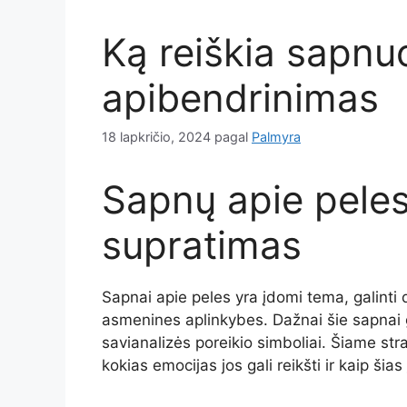
Ką reiškia sapnuo
apibendrinimas
18 lapkričio, 2024
pagal
Palmyra
Sapnų apie peles
supratimas
Sapnai apie peles yra įdomi tema, galinti 
asmenines aplinkybes. Dažnai šie sapnai g
savianalizės poreikio simboliai. Šiame str
kokias emocijas jos gali reikšti ir kaip ši