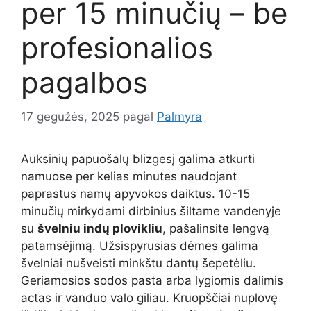
per 15 minučių – be
profesionalios
pagalbos
17 gegužės, 2025
pagal
Palmyra
Auksinių papuošalų blizgesį galima atkurti
namuose per kelias minutes naudojant
paprastus namų apyvokos daiktus. 10-15
minučių mirkydami dirbinius šiltame vandenyje
su
švelniu indų plovikliu
, pašalinsite lengvą
patamsėjimą. Užsispyrusias dėmes galima
švelniai nušveisti minkštu dantų šepetėliu.
Geriamosios sodos pasta arba lygiomis dalimis
actas ir vanduo valo giliau. Kruopščiai nuplovę