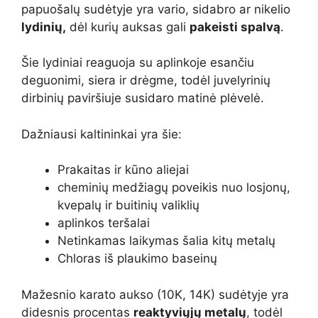
papuošalų sudėtyje yra vario, sidabro ar nikelio
lydinių,
dėl kurių auksas gali
pakeisti spalvą
.
Šie lydiniai reaguoja su aplinkoje esančiu
deguonimi, siera ir drėgme, todėl juvelyrinių
dirbinių paviršiuje susidaro matinė plėvelė.
Dažniausi kaltininkai yra šie:
Prakaitas ir kūno aliejai
cheminių medžiagų poveikis nuo losjonų,
kvepalų ir buitinių valiklių
aplinkos teršalai
Netinkamas laikymas šalia kitų metalų
Chloras iš plaukimo baseinų
Mažesnio karato aukso (10K, 14K) sudėtyje yra
didesnis procentas
reaktyviųjų metalų
, todėl