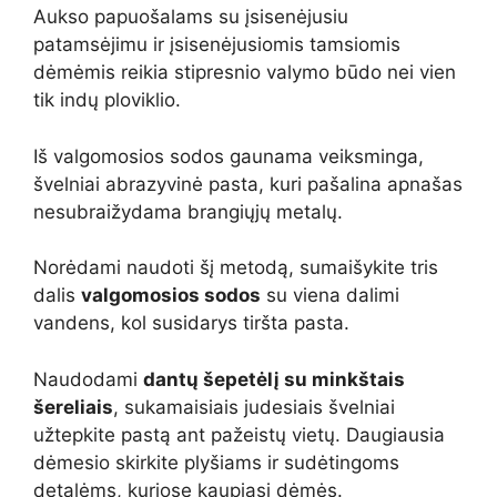
Aukso papuošalams su įsisenėjusiu
patamsėjimu ir įsisenėjusiomis tamsiomis
dėmėmis reikia stipresnio valymo būdo nei vien
tik indų ploviklio.
Iš valgomosios sodos gaunama veiksminga,
švelniai abrazyvinė pasta, kuri pašalina apnašas
nesubraižydama brangiųjų metalų.
Norėdami naudoti šį metodą, sumaišykite tris
dalis
valgomosios sodos
su viena dalimi
vandens, kol susidarys tiršta pasta.
Naudodami
dantų šepetėlį su minkštais
šereliais
, sukamaisiais judesiais švelniai
užtepkite pastą ant pažeistų vietų. Daugiausia
dėmesio skirkite plyšiams ir sudėtingoms
detalėms, kuriose kaupiasi dėmės.