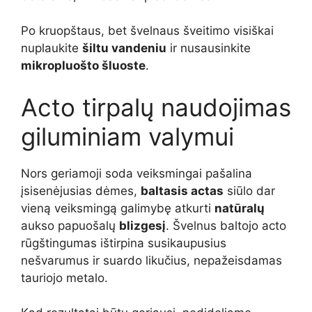
Po kruopštaus, bet švelnaus šveitimo visiškai
nuplaukite
šiltu vandeniu
ir nusausinkite
mikropluošto šluoste
.
Acto tirpalų naudojimas
giluminiam valymui
Nors geriamoji soda veiksmingai pašalina
įsisenėjusias dėmes,
baltasis actas
siūlo dar
vieną veiksmingą galimybę atkurti
natūralų
aukso papuošalų
blizgesį
. Švelnus baltojo acto
rūgštingumas ištirpina susikaupusius
nešvarumus ir suardo likučius, nepažeisdamas
tauriojo metalo.