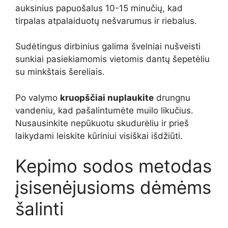
auksinius papuošalus 10-15 minučių, kad
tirpalas atpalaiduotų nešvarumus ir riebalus.
Sudėtingus dirbinius galima švelniai nušveisti
sunkiai pasiekiamomis vietomis dantų šepetėliu
su minkštais šereliais.
Po valymo
kruopščiai nuplaukite
drungnu
vandeniu, kad pašalintumėte muilo likučius.
Nusausinkite nepūkuotu skudurėliu ir prieš
laikydami leiskite kūriniui visiškai išdžiūti.
Kepimo sodos metodas
įsisenėjusioms dėmėms
šalinti