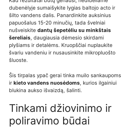
Kad rezultatai būtų geriausi, nedideliame
dubenėlyje sumaišykite lygias baltojo acto ir
šilto vandens dalis. Panardinkite auksinius
papuošalus 15-20 minučių, tada švelniai
nušveiskite
dantų šepetėliu su minkštais
šereliais
, daugiausia dėmesio skirdami
plyšiams ir detalėms. Kruopščiai nuplaukite
švariu vandeniu ir nusausinkite mikropluošto
šluoste.
Šis tirpalas ypač gerai tinka muilo sankaupoms
ir
kieto vandens nuosėdoms
, kurios ilgainiui
blukina aukso išvaizdą, šalinti.
Tinkami džiovinimo ir
poliravimo būdai