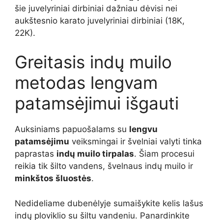
šie juvelyriniai dirbiniai dažniau dėvisi nei
aukštesnio karato juvelyriniai dirbiniai (18K,
22K).
Greitasis indų muilo
metodas lengvam
patamsėjimui išgauti
Auksiniams papuošalams su
lengvu
patamsėjimu
veiksmingai ir švelniai valyti tinka
paprastas
indų muilo tirpalas
. Šiam procesui
reikia tik šilto vandens, švelnaus indų muilo ir
minkštos šluostės
.
Nedideliame dubenėlyje sumaišykite kelis lašus
indų ploviklio su šiltu vandeniu. Panardinkite