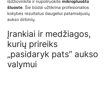
išdžiovinkite ir nupoliruokite
mikropluošto
šluoste
. Šie būdai užtikrina profesionalios
kokybės rezultatus daugeliui patamsėjusių
aukso dirbinių.
Įrankiai ir medžiagos,
kurių prireiks
„pasidaryk pats” aukso
valymui