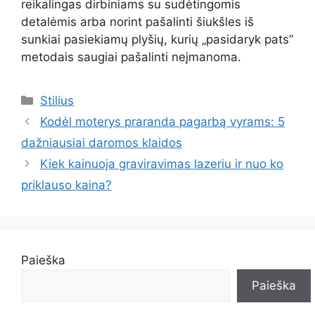
reikalingas dirbiniams su sudėtingomis
detalėmis arba norint pašalinti šiukšles iš
sunkiai pasiekiamų plyšių, kurių „pasidaryk pats”
metodais saugiai pašalinti neįmanoma.
Kategorijos
Stilius
Kodėl moterys praranda pagarbą vyrams: 5
dažniausiai daromos klaidos
Kiek kainuoja graviravimas lazeriu ir nuo ko
priklauso kaina?
Paieška
Paieška