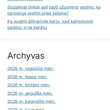
Socialiniai tinklai gali tapti užuomina vagims: ką
pavojinga skelbti prieš kelionę?
Ką auginti šiltnamyje kartu, kad kaimynystė
padėtų, o ne kenktų
Archyvas
2026 m. rugpjūčio mėn.
2026 m. liepos mėn.
2026 m. birželio mėn.
2026 m. gegužės mėn.
2026 m. balandžio mėn.
2026 m. kovo mėn.