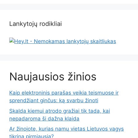
Lankytojų rodikliai
Naujausios žinios
Kaip elektroninis parašas veikia teismuose ir
sprendžiant ginčus: ką svarbu žinoti
Skalda kiemui atrodo gražiai tik tada, kai
nepadaroma ši dažna klaida
Ar žinojote, kurias namų vietas Lietuvos vagys
tikrina pirmiausia?