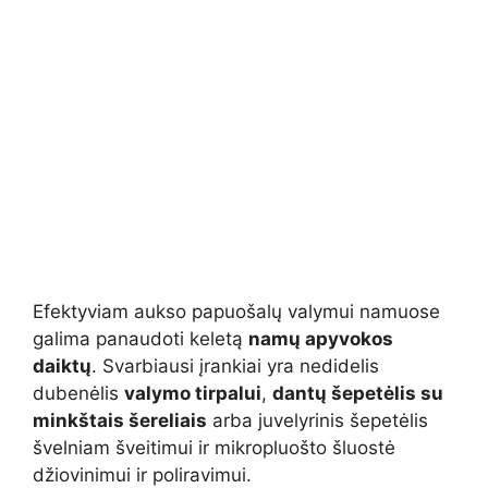
Efektyviam aukso papuošalų valymui namuose
galima panaudoti keletą
namų apyvokos
daiktų
. Svarbiausi įrankiai yra nedidelis
dubenėlis
valymo tirpalui
,
dantų šepetėlis su
minkštais šereliais
arba juvelyrinis šepetėlis
švelniam šveitimui ir mikropluošto šluostė
džiovinimui ir poliravimui.