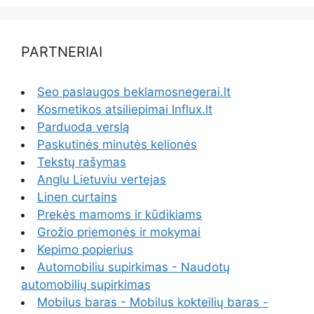
PARTNERIAI
Seo paslaugos beklamosnegerai.lt
Kosmetikos atsiliepimai Influx.lt
Parduoda verslą
Paskutinės minutės kelionės
Tekstų rašymas
Anglu Lietuviu vertejas
Linen curtains
Prekės mamoms ir kūdikiams
Grožio priemonės ir mokymai
Kepimo popierius
Automobiliu supirkimas - Naudotų
automobilių supirkimas
Mobilus baras - Mobilus kokteilių baras -