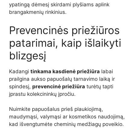
ypatingą dėmesį skirdami plyšiams aplink
brangakmenių rinkinius.
Prevencinės priežiūros
patarimai, kaip išlaikyti
blizgesį
Kadangi
tinkama kasdienė priežiūra
labai
prailgina aukso papuošalų tarnavimo laiką ir
spindesį,
prevencinė priežiūra
turėtų tapti
įprastu kolekcininkų įpročiu.
Nuimkite papuošalus prieš plaukiojimą,
maudymąsi, valymąsi ar kosmetikos naudojimą,
kad išvengtumėte cheminių medžiagų poveikio.