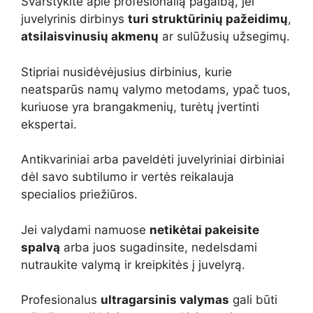
Svarstykite apie profesionalią pagalbą, jei
juvelyrinis dirbinys
turi struktūrinių pažeidimų
,
atsilaisvinusių akmenų
ar sulūžusių užsegimų.
Stipriai nusidėvėjusius dirbinius, kurie
neatsparūs namų valymo metodams, ypač tuos,
kuriuose yra brangakmenių, turėtų įvertinti
ekspertai.
Antikvariniai arba paveldėti juvelyriniai dirbiniai
dėl savo subtilumo ir vertės reikalauja
specialios priežiūros.
Jei valydami namuose
netikėtai pakeisite
spalvą
arba juos sugadinsite, nedelsdami
nutraukite valymą ir kreipkitės į juvelyrą.
Profesionalus
ultragarsinis valymas
gali būti