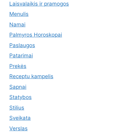
Laisvalaikis ir pramogos
Menulis
Namai
Palmyros Horoskopai
Paslaugos
Patarimai
Prekės
Receptu kampelis
Sapnai
Statybos
Stilius
Sveikata
Verslas