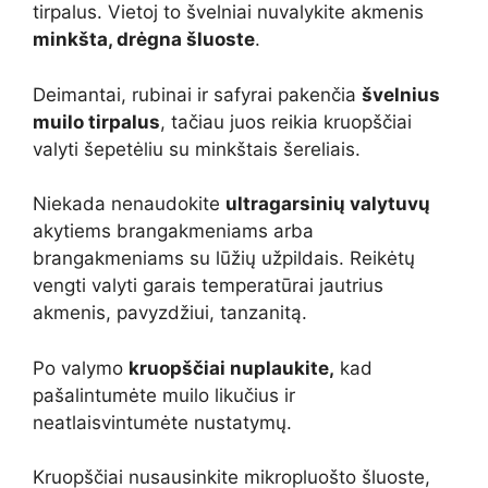
tirpalus. Vietoj to švelniai nuvalykite akmenis
minkšta, drėgna šluoste
.
Deimantai, rubinai ir safyrai pakenčia
švelnius
muilo tirpalus
, tačiau juos reikia kruopščiai
valyti šepetėliu su minkštais šereliais.
Niekada nenaudokite
ultragarsinių valytuvų
akytiems brangakmeniams arba
brangakmeniams su lūžių užpildais. Reikėtų
vengti valyti garais temperatūrai jautrius
akmenis, pavyzdžiui, tanzanitą.
Po valymo
kruopščiai nuplaukite,
kad
pašalintumėte muilo likučius ir
neatlaisvintumėte nustatymų.
Kruopščiai nusausinkite mikropluošto šluoste,