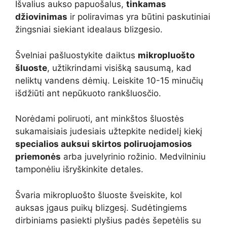
Išvalius aukso papuošalus,
tinkamas
džiovinimas
ir poliravimas yra būtini paskutiniai
žingsniai siekiant idealaus blizgesio.
Švelniai pašluostykite daiktus
mikropluošto
šluoste
, užtikrindami visišką sausumą, kad
neliktų vandens dėmių. Leiskite 10-15 minučių
išdžiūti ant nepūkuoto rankšluosčio.
Norėdami poliruoti, ant minkštos šluostės
sukamaisiais judesiais užtepkite nedidelį kiekį
specialios auksui skirtos poliruojamosios
priemonės
arba juvelyrinio rožinio. Medvilniniu
tamponėliu išryškinkite detales.
Švaria mikropluošto šluoste šveiskite, kol
auksas įgaus puikų blizgesį. Sudėtingiems
dirbiniams pasiekti plyšius padės šepetėlis su