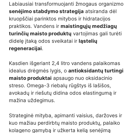
Labiausiai transformuojanti žmogaus organizmo
senėjimo stabdymo strategija
atsiranda dėl
kruopščiai parinktos mitybos ir hidratacijos
praktikos. Vandens ir
maistingųjų medžiagų
turinčių maisto produktų
vartojimas gali turėti
didelę įtaką odos sveikatai ir
ląstelių
regeneracijai
.
Kasdien išgeriant 2,4 litro vandens palaikomas
idealus drėgmės lygis, o
antioksidantų turtingi
maisto produktai
apsaugo nuo oksidacinio
streso. Omega-3 riebalų rūgštys iš lašišos,
avokadų ir riešutų didina odos elastingumą ir
mažina uždegimus.
Strateginė mityba, apimanti vaisius, daržoves ir
kuo mažiau perdirbtų maisto produktų, palaiko
kolageno gamybą ir užkerta kelią senėjimą