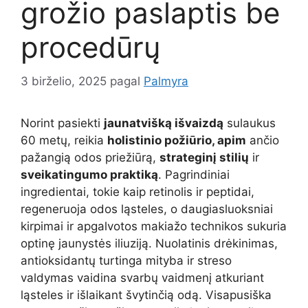
grožio paslaptis be
procedūrų
3 birželio, 2025
pagal
Palmyra
Norint pasiekti
jaunatvišką išvaizdą
sulaukus
60 metų, reikia
holistinio požiūrio, apim
ančio
pažangią odos priežiūrą,
strateginį stilių
ir
sveikatingumo praktiką
. Pagrindiniai
ingredientai, tokie kaip retinolis ir peptidai,
regeneruoja odos ląsteles, o daugiasluoksniai
kirpimai ir apgalvotos makiažo technikos sukuria
optinę jaunystės iliuziją. Nuolatinis drėkinimas,
antioksidantų turtinga mityba ir streso
valdymas vaidina svarbų vaidmenį atkuriant
ląsteles ir išlaikant švytinčią odą. Visapusiška