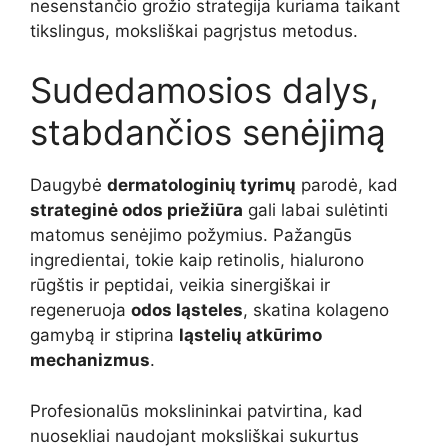
nesenstančio grožio strategija kuriama taikant
tikslingus, moksliškai pagrįstus metodus.
Sudedamosios dalys,
stabdančios senėjimą
Daugybė
dermatologinių tyrimų
parodė, kad
strateginė odos priežiūra
gali labai sulėtinti
matomus senėjimo požymius. Pažangūs
ingredientai, tokie kaip retinolis, hialurono
rūgštis ir peptidai, veikia sinergiškai ir
regeneruoja
odos ląsteles
, skatina kolageno
gamybą ir stiprina
ląstelių atkūrimo
mechanizmus
.
Profesionalūs mokslininkai patvirtina, kad
nuosekliai naudojant moksliškai sukurtus