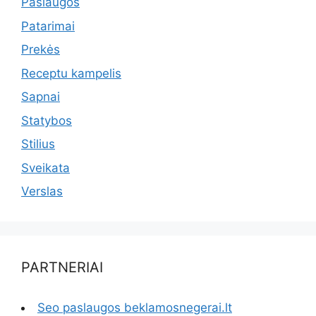
Paslaugos
Patarimai
Prekės
Receptu kampelis
Sapnai
Statybos
Stilius
Sveikata
Verslas
PARTNERIAI
Seo paslaugos beklamosnegerai.lt