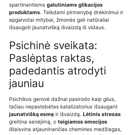
spartinantiems
galutiniams glikacijos
produktams
. Teikdami pirmenybę drėkinimui ir
apgalvotai mitybai, žmonės gali natūraliai
išsaugoti jaunatvišką išvaizdą iš vidaus.
Psichinė sveikata:
Paslėptas raktas,
padedantis atrodyti
jauniau
Psichikos gerovė dažnai pasirodo kaip gilus,
tačiau nepastebėtas katalizatorius išsaugant
jaunatvišką esmę
ir išvaizdą.
Lėtinis stresas
greitina senėjimą, o
teigiamos emocijos
išlaisvina atjauninančias chemines medžiagas,