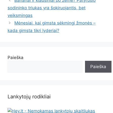
Bananai ir kiaušiniai po žeme? Patyrusio
sodininko triukas yra šokiruojantis, bet
veiksmingas
Mėnesiai, kai gimsta sėkmingi žmonės –
kada gimsta tikri lyderiai?
Paieška
Paieška
Lankytojų rodikliai