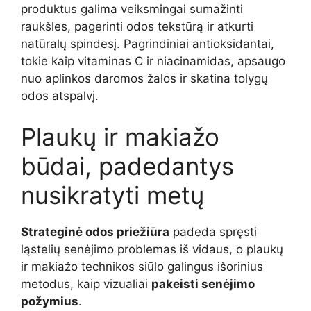
produktus galima veiksmingai sumažinti
raukšles, pagerinti odos tekstūrą ir atkurti
natūralų spindesį. Pagrindiniai antioksidantai,
tokie kaip vitaminas C ir niacinamidas, apsaugo
nuo aplinkos daromos žalos ir skatina tolygų
odos atspalvį.
Plaukų ir makiažo
būdai, padedantys
nusikratyti metų
Strateginė odos priežiūra
padeda spręsti
ląstelių senėjimo problemas iš vidaus, o plaukų
ir makiažo technikos siūlo galingus išorinius
metodus, kaip vizualiai
pakeisti senėjimo
požymius
.