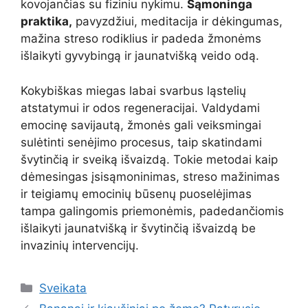
kovojančias su fiziniu nykimu.
Sąmoninga
praktika,
pavyzdžiui, meditacija ir dėkingumas,
mažina streso rodiklius ir padeda žmonėms
išlaikyti gyvybingą ir jaunatvišką veido odą.
Kokybiškas miegas labai svarbus ląstelių
atstatymui ir odos regeneracijai. Valdydami
emocinę savijautą, žmonės gali veiksmingai
sulėtinti senėjimo procesus, taip skatindami
švytinčią ir sveiką išvaizdą. Tokie metodai kaip
dėmesingas įsisąmoninimas, streso mažinimas
ir teigiamų emocinių būsenų puoselėjimas
tampa galingomis priemonėmis, padedančiomis
išlaikyti jaunatvišką ir švytinčią išvaizdą be
invazinių intervencijų.
Kategorijos
Sveikata