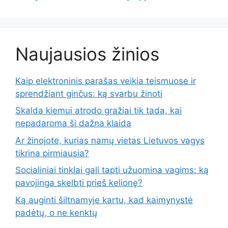
Naujausios žinios
Kaip elektroninis parašas veikia teismuose ir
sprendžiant ginčus: ką svarbu žinoti
Skalda kiemui atrodo gražiai tik tada, kai
nepadaroma ši dažna klaida
Ar žinojote, kurias namų vietas Lietuvos vagys
tikrina pirmiausia?
Socialiniai tinklai gali tapti užuomina vagims: ką
pavojinga skelbti prieš kelionę?
Ką auginti šiltnamyje kartu, kad kaimynystė
padėtų, o ne kenktų