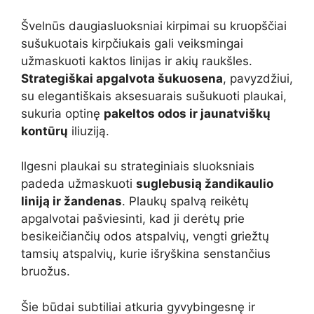
Švelnūs daugiasluoksniai kirpimai su kruopščiai
sušukuotais kirpčiukais gali veiksmingai
užmaskuoti kaktos linijas ir akių raukšles.
Strategiškai apgalvota šukuosena
, pavyzdžiui,
su elegantiškais aksesuarais sušukuoti plaukai,
sukuria optinę
pakeltos odos ir jaunatviškų
kontūrų
iliuziją.
Ilgesni plaukai su strateginiais sluoksniais
padeda užmaskuoti
suglebusią žandikaulio
liniją ir žandenas
. Plaukų spalvą reikėtų
apgalvotai pašviesinti, kad ji derėtų prie
besikeičiančių odos atspalvių, vengti griežtų
tamsių atspalvių, kurie išryškina senstančius
bruožus.
Šie būdai subtiliai atkuria gyvybingesnę ir