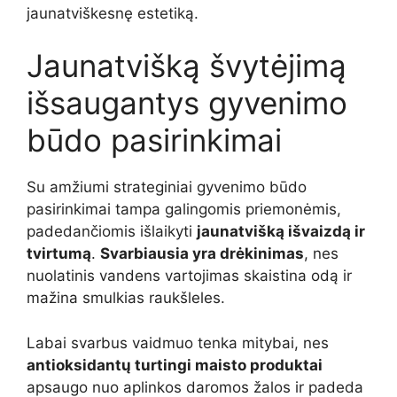
jaunatviškesnę estetiką.
Jaunatvišką švytėjimą
išsaugantys gyvenimo
būdo pasirinkimai
Su amžiumi strateginiai gyvenimo būdo
pasirinkimai tampa galingomis priemonėmis,
padedančiomis išlaikyti
jaunatvišką išvaizdą ir
tvirtumą
.
Svarbiausia yra drėkinimas
, nes
nuolatinis vandens vartojimas skaistina odą ir
mažina smulkias raukšleles.
Labai svarbus vaidmuo tenka mitybai, nes
antioksidantų turtingi maisto produktai
apsaugo nuo aplinkos daromos žalos ir padeda