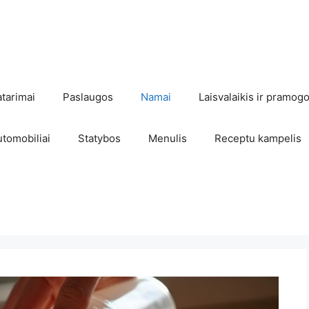
atarimai
Paslaugos
Namai
Laisvalaikis ir pramog
utomobiliai
Statybos
Menulis
Receptu kampelis