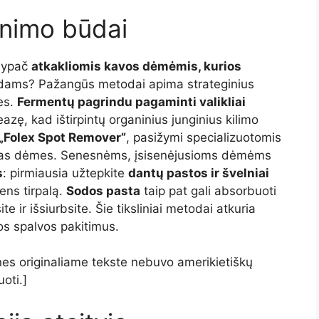
inimo būdai
u ypač
atkakliomis kavos dėmėmis, kurios
dams? Pažangūs metodai apima strateginius
es.
Fermentų pagrindu pagaminti valikliai
eazę, kad ištirpintų organinius junginius kilimo
„Folex Spot Remover”
, pasižymi specializuotomis
jusias dėmes. Senesnėms, įsisenėjusioms dėmėms
s
: pirmiausia užtepkite
dantų pastos ir švelniai
ens tirpalą.
Sodos pasta
taip pat gali absorbuoti
site ir išsiurbsite. Šie tiksliniai metodai atkuria
os spalvos pakitimus.
 nes originaliame tekste nebuvo amerikietiškų
oti.]