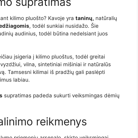
imo supratimas
 ant kilimo pluošto? Kavoje yra
taninų,
natūralių
medžiagomis
, todėl sunkiai nusidažo. Šie
audinių audinius, todėl būtina nedelsiant juos
čiau įsigeria į kilimo pluoštus, todėl greitai
zdžiui, vilna, sintetiniai mišiniai ir natūralūs
avą. Tamsesni kilimai iš pradžių gali paslėpti
kimus labiau.
s
supratimas padeda sukurti veiksmingas dėmių
alinimo reikmenys
alymo priemonių arsenalo, skirto veiksmingai