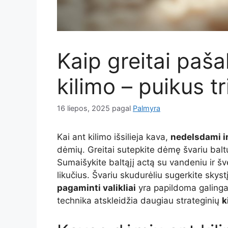
Kaip greitai paš
kilimo – puikus t
16 liepos, 2025
pagal
Palmyra
Kai ant kilimo išsilieja kava,
nedelsdami i
dėmių. Greitai sutepkite dėmę švariu baltu
Sumaišykite baltąjį actą su vandeniu ir šv
likučius. Švariu skudurėliu sugerkite skyst
pagaminti valikliai
yra papildoma galinga
technika atskleidžia daugiau strateginių
k