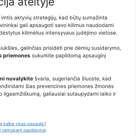
ija ateityje
a imtis aktyvių strategijų, kad būtų sumažinta
vininkai gali apsaugoti savo kilimus naudodami
šdėstytus kilimėlius intensyvaus judėjimo vietose.
šiukšles, galinčias prisidėti prie dėmių susidarymo,
s priemones
sukurkite papildomą apsauginį
i nuvalykite
švaria, sugeriančia šluoste, kad
Įgyvendindami šias prevencines priemones žmonės
 jo ilgaamžiškumą, galiausiai sutaupydami laiko ir
ją kalba visas pasaulis?
rį nemokant papildomai