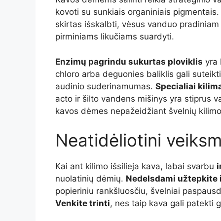
kovoti su sunkiais organiniais pigmentais
skirtas išskalbti, vėsus vanduo pradiniam a
pirminiams likučiams suardyti.
Enzimų pagrindu sukurtas ploviklis
yra 
chloro arba deguonies baliklis gali suteik
audinio suderinamumas.
Specialiai kilim
acto ir šilto vandens mišinys yra stiprus v
kavos dėmes nepažeidžiant švelnių kilimo
Neatidėliotini veiksm
Kai ant kilimo išsilieja kava, labai svarbu
i
nuolatinių dėmių.
Nedelsdami užtepkite iš
popieriniu rankšluosčiu, švelniai paspausd
Venkite trinti
, nes taip kava gali patekti g