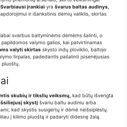
.
Svarbiausi įrankiai
yra
švarus baltas audinys,
pdorojimui ir išankstinis dėmių valiklis, skirtas
labai svarbus baltyminėms dėmėms šalinti, o
ti papildomos valymo galios, kai patvirtinamas
ams valyti skirtas
skysto indų ploviklio, baltojo
alymo tirpalas, padedantis pašalinti įsisenėjusias
 pluoštų.
ai
mtis skubių ir tikslių veiksmų,
kad būtų išvengta
siliejusį skystį
švariu baltu audiniu arba
ami, kad skystis susigertų ir dėmė neišsiplėstų.
iliau į kilimo pluoštą ir padaryti didesnę žalą.