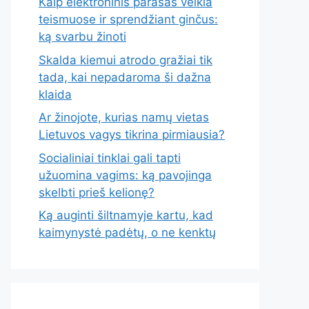
Kaip elektroninis parašas veikia
teismuose ir sprendžiant ginčus:
ką svarbu žinoti
Skalda kiemui atrodo gražiai tik
tada, kai nepadaroma ši dažna
klaida
Ar žinojote, kurias namų vietas
Lietuvos vagys tikrina pirmiausia?
Socialiniai tinklai gali tapti
užuomina vagims: ką pavojinga
skelbti prieš kelionę?
Ką auginti šiltnamyje kartu, kad
kaimynystė padėtų, o ne kenktų