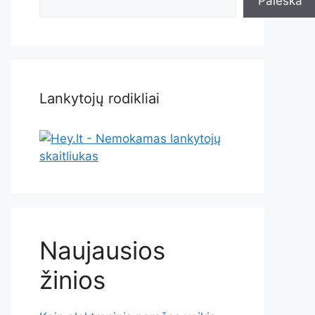
Paieška
Lankytojų rodikliai
Naujausios
žinios