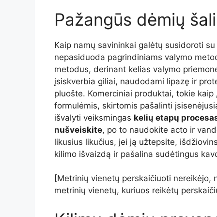
Pažangūs dėmių šal
Kaip namų savininkai galėtų susidoroti s
nepasiduoda pagrindiniams valymo meto
metodus, derinant kelias valymo priemon
įsiskverbia giliai, naudodami lipazę ir prot
pluošte. Komerciniai produktai, tokie kaip
formulėmis, skirtomis pašalinti įsisenė
išvalyti veiksmingas
kelių etapų procesa
nušveiskite
, po to naudokite acto ir vand
likusius likučius, jei ją užtepsite, išdžiovin
kilimo išvaizdą ir pašalina sudėtingus kav
[Metrinių vienetų perskaičiuoti nereikėjo,
metrinių vienetų, kuriuos reikėtų perskaičiu