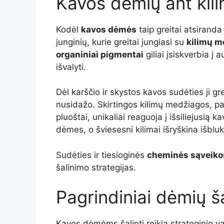
Kavos dėmių ant kil
Kodėl
kavos dėmės
taip greitai atsiranda
junginių, kurie greitai jungiasi su
kilimų 
organiniai pigmentai
giliai įsiskverbia į 
išvalyti.
Dėl karščio ir skystos kavos sudėties ji grei
nusidažo. Skirtingos kilimų medžiagos, pavy
pluoštai, unikaliai reaguoja į išsiliejusią k
dėmes, o šviesesni kilimai išryškina išblu
Sudėties ir tiesioginės
cheminės sąveiko
šalinimo strategijas.
Pagrindiniai dėmių š
Kavos dėmėms šalinti reikia strateginio v