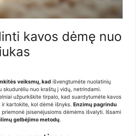
alinti kavos dėmę nuo
riukas
mkitės veiksmų, kad
išvengtumėte nuolatinių
 skudurėliu nuo kraštų į vidų, netrindami.
elniai užpurkškite tirpalo, kad suardytumėte kavos
į ir kartokite, kol dėmė išnyks.
Enzimų pagrindu
 priemonė įsisenėjusioms dėmėms išvalyti. Išsami
ilimų gelbėjimo metodų
.