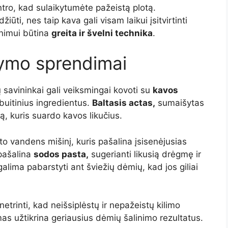
ntro, kad sulaikytumėte pažeistą plotą.
iūti, nes taip kava gali visam laikui įsitvirtinti
nimui būtina
greita ir švelni technika
.
lymo sprendimai
 savininkai gali veiksmingai kovoti su
kavos
uitinius ingredientus.
Baltasis actas,
sumaišytas
ą, kuris suardo kavos likučius.
ilto vandens mišinį, kuris pašalina įsisenėjusias
pašalina
sodos pasta,
sugerianti likusią drėgmę ir
alima pabarstyti ant šviežių dėmių, kad jos giliai
 netrinti, kad neišsiplėstų ir nepažeistų kilimo
as užtikrina geriausius dėmių šalinimo rezultatus.