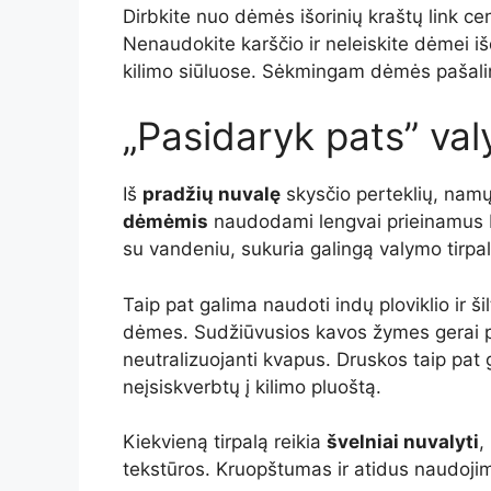
Dirbkite nuo dėmės išorinių kraštų link ce
Nenaudokite karščio ir neleiskite dėmei išdž
kilimo siūluose. Sėkmingam dėmės pašali
„Pasidaryk pats” va
Iš
pradžių nuvalę
skysčio perteklių, namų
dėmėmis
naudodami lengvai prieinamus b
su vandeniu, sukuria galingą valymo tirpal
Taip pat galima naudoti indų ploviklio ir š
dėmes. Sudžiūvusios kavos žymes gerai 
neutralizuojanti kvapus. Druskos taip pat g
neįsiskverbtų į kilimo pluoštą.
Kiekvieną tirpalą reikia
švelniai nuvalyti
,
tekstūros. Kruopštumas ir atidus naudojim