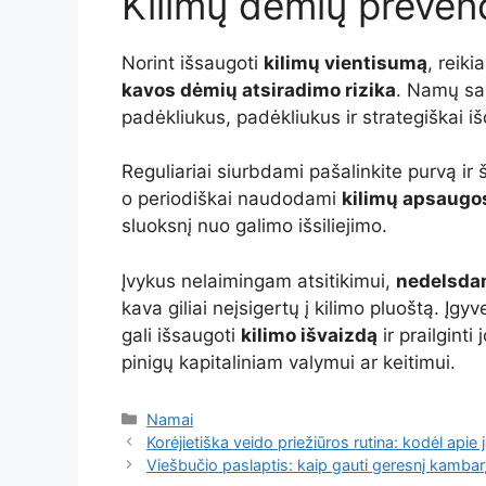
Kilimų dėmių prevenc
Norint išsaugoti
kilimų vientisumą
, reiki
kavos dėmių atsiradimo rizika
. Namų sa
padėkliukus, padėkliukus ir strategiškai i
Reguliariai siurbdami pašalinkite purvą ir 
o periodiškai naudodami
kilimų apsaugo
sluoksnį nuo galimo išsiliejimo.
Įvykus nelaimingam atsitikimui,
nedelsdam
kava giliai neįsigertų į kilimo pluoštą. 
gali išsaugoti
kilimo išvaizdą
ir prailginti
pinigų kapitaliniam valymui ar keitimui.
Kategorijos
Namai
Korėjietiška veido priežiūros rutina: kodėl apie 
Viešbučio paslaptis: kaip gauti geresnį kamba