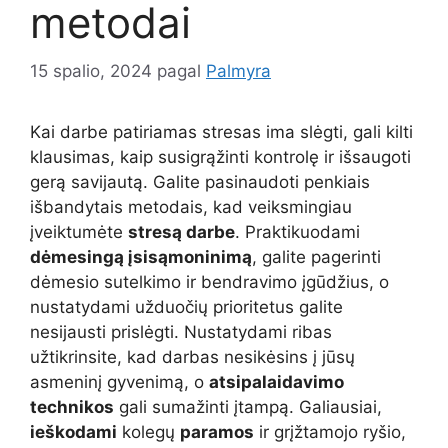
metodai
15 spalio, 2024
pagal
Palmyra
Kai darbe patiriamas stresas ima slėgti, gali kilti
klausimas, kaip susigrąžinti kontrolę ir išsaugoti
gerą savijautą. Galite pasinaudoti penkiais
išbandytais metodais, kad veiksmingiau
įveiktumėte
stresą darbe
. Praktikuodami
dėmesingą įsisąmoninimą
, galite pagerinti
dėmesio sutelkimo ir bendravimo įgūdžius, o
nustatydami užduočių prioritetus galite
nesijausti prislėgti. Nustatydami ribas
užtikrinsite, kad darbas nesikėsins į jūsų
asmeninį gyvenimą, o
atsipalaidavimo
technikos
gali sumažinti įtampą. Galiausiai,
ieškodami
kolegų
paramos
ir grįžtamojo ryšio,