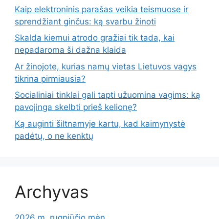
Kaip elektroninis parašas veikia teismuose ir
sprendžiant ginčus: ką svarbu žinoti
Skalda kiemui atrodo gražiai tik tada, kai
nepadaroma ši dažna klaida
Ar žinojote, kurias namų vietas Lietuvos vagys
tikrina pirmiausia?
Socialiniai tinklai gali tapti užuomina vagims: ką
pavojinga skelbti prieš kelionę?
Ką auginti šiltnamyje kartu, kad kaimynystė
padėtų, o ne kenktų
Archyvas
2026 m. rugpjūčio mėn.