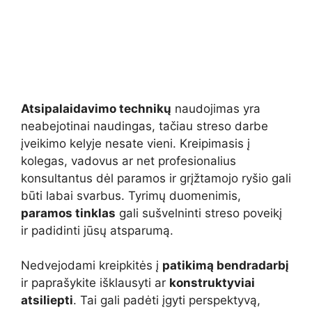
Atsipalaidavimo technikų
naudojimas yra
neabejotinai naudingas, tačiau streso darbe
įveikimo kelyje nesate vieni. Kreipimasis į
kolegas, vadovus ar net profesionalius
konsultantus dėl paramos ir grįžtamojo ryšio gali
būti labai svarbus. Tyrimų duomenimis,
paramos tinklas
gali sušvelninti streso poveikį
ir padidinti jūsų atsparumą.
Nedvejodami kreipkitės į
patikimą bendradarbį
ir paprašykite išklausyti ar
konstruktyviai
atsiliepti
. Tai gali padėti įgyti perspektyvą,