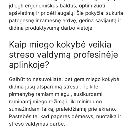
įdiegti ergonomiškus baldus, optimizuoti
apšvietimą ir pridėti augalų. Šie pokyčiai sukuria
patogesnę ir ramesnę erdvę, gerina savijautą ir
didina produktyvumą darbo vietoje.
Kaip miego kokybė veikia
streso valdymą profesinėje
aplinkoje?
Galbūt to nesuvokiate, bet gera miego kokybė
didina jūsų atsparumą stresui. Teikite
pirmenybę ramiam miegui, susikurdami
raminantį miego režimą ir iki minimumo
sumažindami laiką, praleidžiamą prie ekrano.
Pastebėsite, kad pagerės dėmesys, nuotaika ir
streso valdymas darbe.