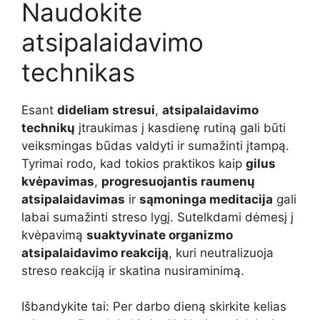
Naudokite
atsipalaidavimo
technikas
Esant
dideliam stresui
,
atsipalaidavimo
technikų
įtraukimas į kasdienę rutiną gali būti
veiksmingas būdas valdyti ir sumažinti įtampą.
Tyrimai rodo, kad tokios praktikos kaip
gilus
kvėpavimas
,
progresuojantis raumenų
atsipalaidavimas
ir
sąmoninga meditacija
gali
labai sumažinti streso lygį. Sutelkdami dėmesį į
kvėpavimą
suaktyvinate organizmo
atsipalaidavimo reakciją
, kuri neutralizuoja
streso reakciją ir skatina nusiraminimą.
Išbandykite tai: Per darbo dieną skirkite kelias