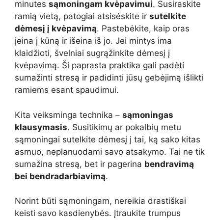
minutes
sąmoningam kvėpavimui
. Susiraskite
ramią vietą, patogiai atsisėskite ir
sutelkite
dėmesį į kvėpavimą
. Pastebėkite, kaip oras
įeina į kūną ir išeina iš jo. Jei mintys ima
klaidžioti, švelniai sugrąžinkite dėmesį į
kvėpavimą. Ši paprasta praktika gali padėti
sumažinti stresą ir padidinti jūsų gebėjimą išlikti
ramiems esant spaudimui.
Kita veiksminga technika –
sąmoningas
klausymasis
. Susitikimų ar pokalbių metu
sąmoningai sutelkite dėmesį į tai, ką sako kitas
asmuo, neplanuodami savo atsakymo. Tai ne tik
sumažina stresą, bet ir pagerina
bendravimą
bei bendradarbiavimą
.
Norint būti sąmoningam, nereikia drastiškai
keisti savo kasdienybės. Įtraukite trumpus