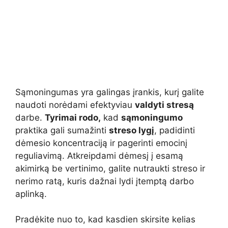
Sąmoningumas yra galingas įrankis, kurį galite
naudoti norėdami efektyviau
valdyti stresą
darbe.
Tyrimai rodo,
kad
sąmoningumo
praktika gali sumažinti
streso lygį
, padidinti
dėmesio koncentraciją ir pagerinti emocinį
reguliavimą. Atkreipdami dėmesį į esamą
akimirką be vertinimo, galite nutraukti streso ir
nerimo ratą, kuris dažnai lydi įtemptą darbo
aplinką.
Pradėkite nuo to, kad kasdien skirsite kelias