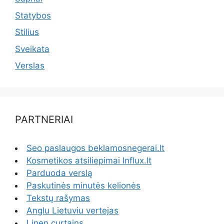
Statybos
Stilius
Sveikata
Verslas
PARTNERIAI
Seo paslaugos beklamosnegerai.lt
Kosmetikos atsiliepimai Influx.lt
Parduoda verslą
Paskutinės minutės kelionės
Tekstų rašymas
Anglu Lietuviu vertejas
Linen curtains