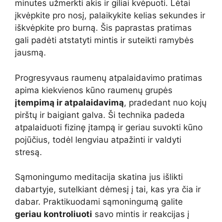
minutes užmerkti akis ir giliai kvėpuoti. Lėtai
įkvėpkite pro nosį, palaikykite kelias sekundes ir
iškvėpkite pro burną. Šis paprastas pratimas
gali padėti atstatyti mintis ir suteikti ramybės
jausmą.
Progresyvaus raumenų atpalaidavimo pratimas
apima kiekvienos kūno raumenų grupės
įtempimą ir atpalaidavimą
, pradedant nuo kojų
pirštų ir baigiant galva. Ši technika padeda
atpalaiduoti fizinę įtampą ir geriau suvokti kūno
pojūčius, todėl lengviau atpažinti ir valdyti
stresą.
Sąmoningumo meditacija skatina jus išlikti
dabartyje, sutelkiant dėmesį į tai, kas yra čia ir
dabar. Praktikuodami sąmoningumą galite
geriau kontroliuoti
savo mintis ir reakcijas į