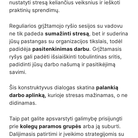
nustatyti stresą keliančius veiksnius ir ieškoti
praktinių sprendimų.
Reguliarios grįžtamojo ryšio sesijos su vadovu
ne tik padeda
sumažinti stresą
, bet ir suderina
jūsų pastangas su organizacijos tikslais, todėl
padidėja
pasitenkinimas darbu
. Grįžtamasis
ryšys gali padėti išsiaiškinti tobulintinas sritis,
padidinti jūsų darbo našumą ir pasitikėjimą
savimi.
Šis konstruktyvus dialogas skatina
palankią
darbo aplinką,
kurioje stresas mažinamas, o ne
didinamas.
Taip pat galite apsvarstyti galimybę prisijungti
prie
kolegų paramos grupės
arba ją suburti.
Dalijimasis patirtimi ir įveikimo strategijomis su