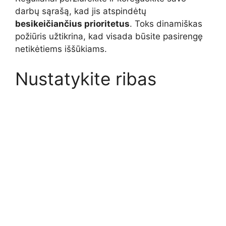
darbų sąrašą, kad jis atspindėtų
besikeičiančius prioritetus
. Toks dinamiškas
požiūris užtikrina, kad visada būsite pasirengę
netikėtiems iššūkiams.
Nustatykite ribas