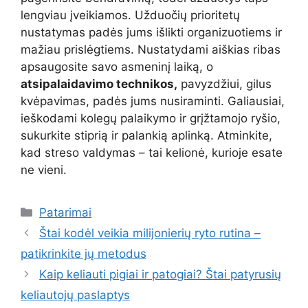
lengviau įveikiamos. Užduočių prioritetų
nustatymas padės jums išlikti organizuotiems ir
mažiau prislėgtiems. Nustatydami aiškias ribas
apsaugosite savo asmeninį laiką, o
atsipalaidavimo technikos,
pavyzdžiui, gilus
kvėpavimas, padės jums nusiraminti. Galiausiai,
ieškodami kolegų palaikymo ir grįžtamojo ryšio,
sukurkite stiprią ir palankią aplinką. Atminkite,
kad streso valdymas – tai kelionė, kurioje esate
ne vieni.
Kategorijos
Patarimai
Štai kodėl veikia milijonierių ryto rutina –
patikrinkite jų metodus
Kaip keliauti pigiai ir patogiai? Štai patyrusių
keliautojų paslaptys