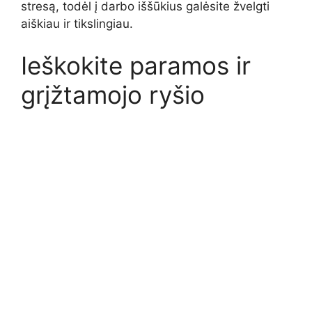
stresą, todėl į darbo iššūkius galėsite žvelgti
aiškiau ir tikslingiau.
Ieškokite paramos ir
grįžtamojo ryšio