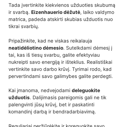
Tada įvertinkite kiekvienos užduoties skubumą
ir svarbą.
Eizenhauerio dėžutė
, laiko valdymo
matrica, padeda atskirti skubias užduotis nuo
tikrai svarbių.
Pripažinkite, kad ne viskas reikalauja
neatidėliotino dėmesio
. Sutelkdami dėmesį į
tai, kas iš tiesų svarbu, galite efektyviau
nukreipti savo energiją ir išteklius. Realistiškai
vertinkite savo darbo krūvį. Tyrimai rodo, kad
pervertindami savo galimybes galite perdegti.
Kai įmanoma, nedvejodami
deleguokite
užduotis
. Dalijimasis pareigomis gali ne tik
palengvinti jūsų krūvį, bet ir paskatinti
komandinį darbą ir bendradarbiavimą.
Reguliariai peržiūrėkite ir koreguokite savo