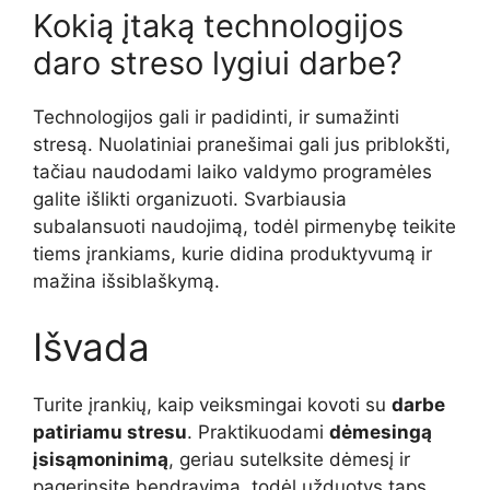
Kokią įtaką technologijos
daro streso lygiui darbe?
Technologijos gali ir padidinti, ir sumažinti
stresą. Nuolatiniai pranešimai gali jus priblokšti,
tačiau naudodami laiko valdymo programėles
galite išlikti organizuoti. Svarbiausia
subalansuoti naudojimą, todėl pirmenybę teikite
tiems įrankiams, kurie didina produktyvumą ir
mažina išsiblaškymą.
Išvada
Turite įrankių, kaip veiksmingai kovoti su
darbe
patiriamu stresu
. Praktikuodami
dėmesingą
įsisąmoninimą
, geriau sutelksite dėmesį ir
pagerinsite bendravimą, todėl užduotys taps