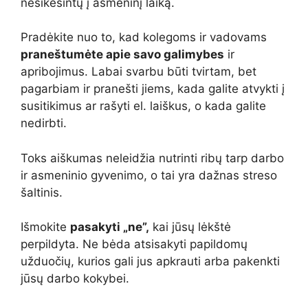
nesikėsintų į asmeninį laiką.
Pradėkite nuo to, kad kolegoms ir vadovams
praneštumėte apie savo galimybes
ir
apribojimus. Labai svarbu būti tvirtam, bet
pagarbiam ir pranešti jiems, kada galite atvykti į
susitikimus ar rašyti el. laiškus, o kada galite
nedirbti.
Toks aiškumas neleidžia nutrinti ribų tarp darbo
ir asmeninio gyvenimo, o tai yra dažnas streso
šaltinis.
Išmokite
pasakyti „ne”,
kai jūsų lėkštė
perpildyta. Ne bėda atsisakyti papildomų
užduočių, kurios gali jus apkrauti arba pakenkti
jūsų darbo kokybei.