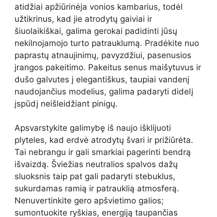
atidžiai apžiūrinėja vonios kambarius, todėl
užtikrinus, kad jie atrodytų gaiviai ir
šiuolaikiškai, galima gerokai padidinti jūsų
nekilnojamojo turto patrauklumą. Pradėkite nuo
paprastų atnaujinimų, pavyzdžiui, pasenusios
įrangos pakeitimo. Pakeitus senus maišytuvus ir
dušo galvutes į elegantiškus, taupiai vandenį
naudojančius modelius, galima padaryti didelį
įspūdį neišleidžiant pinigų.
Apsvarstykite galimybę iš naujo išklijuoti
plyteles, kad erdvė atrodytų švari ir prižiūrėta.
Tai nebrangu ir gali smarkiai pagerinti bendrą
išvaizdą. Šviežias neutralios spalvos dažų
sluoksnis taip pat gali padaryti stebuklus,
sukurdamas ramią ir patrauklią atmosferą.
Nenuvertinkite gero apšvietimo galios;
sumontuokite ryškias, energiją taupančias