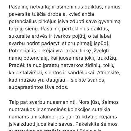
Pašalinę netvarką ir asmeninius daiktus, namus
paversite tuščia drobėle, kviečiančia
potencialius pirkėjus įsivaizduoti savo gyvenimą
tarp jų sienų. Pašalinę perteklinius daiktus,
sukursite erdvės ir tvarkos pojūtį, o tai labai
svarbu norint padaryti stiprų pirmąjį įspūdį.
Potencialūs pirkėjai yra labiau linkę įžvelgti
namų potencialą, kai juose nėra jokių trukdžių.
Pradėkite nuo įprastų netvarkos židinių, tokių
kaip stalviršiai, spintos ir sandėliukai. Atminkite,
kad mažiau yra daugiau – siekite švarios,
supaprastintos išvaizdos.
Taip pat svarbu nuasmeninti. Nors jūsų šeimos
nuotraukos ir asmeninės kolekcijos suteikia
namams unikalumo, jos gali trukdyti pirkėjams
įsivaizduoti juos kaip savus. Pakeiskite šeimos