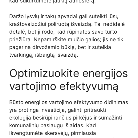
kad sukurtumėte jaukią atmosferą.
Daržo lysvių ir takų apvadai gali suteikti jūsų
kraštovaizdžiui poliruotą išvaizdą. Tai nedidelė
detalė, bet ji rodo, kad rūpinatės savo turto
priežiūra. Nepamirškite mulčio galios; jis ne tik
pagerina dirvožemio būklę, bet ir suteikia
tvarkingą, išbaigtą išvaizdą.
Optimizuokite energijos
vartojimo efektyvumą
Būsto energijos vartojimo efektyvumo didinimas
yra protinga investicija, galinti pritraukti
ekologija besirūpinančius pirkėjus ir sumažinti
komunalinių paslaugų išlaidas. Kad
išvengtumėte skersvėjų, pirmiausia