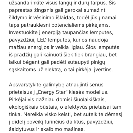
užsandarinkite visus langų ir durų tarpus. Šis
paprastas žingsnis gali gerokai sumažinti
šildymo ir vėsinimo išlaidas, todėl jūsų namai
taps patrauklesni potencialiems pirkėjams.
Investuokite į energiją taupančias lemputes,
pavyzdžiui, LED lemputes, kurios naudoja
mažiau energijos ir veikia ilgiau. Šios lemputės
iš pradžių gali kainuoti šiek tiek brangiau, bet
laikui bėgant gali padėti sutaupyti pinigų
sąskaitoms už elektrą, o tai pirkėjai įvertins.
Apsvarstykite galimybę atnaujinti senus
prietaisus į „Energy Star” klasės modelius.
Pirkėjai vis dažniau domisi šiuolaikiškais,
ekologiškais būstais, o efektyvūs prietaisai tam
tinka. Nereikia visko keisti, bet sutelkite dėmesį
į didelį poveikį turinčius daiktus, pavyzdžiui,
šaldytuvus ir skalbimo mašinas.