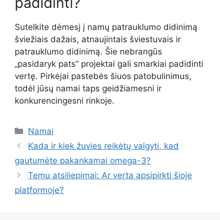
padidinti?
Sutelkite dėmesį į namų patrauklumo didinimą
šviežiais dažais, atnaujintais šviestuvais ir
patrauklumo didinimą. Šie nebrangūs
„pasidaryk pats” projektai gali smarkiai padidinti
vertę. Pirkėjai pastebės šiuos patobulinimus,
todėl jūsų namai taps geidžiamesni ir
konkurencingesni rinkoje.
Kategorijos
Namai
Kada ir kiek žuvies reikėtų valgyti, kad
gautumėte pakankamai omega-3?
Temu atsiliepimai: Ar verta apsipirkti šioje
platformoje?