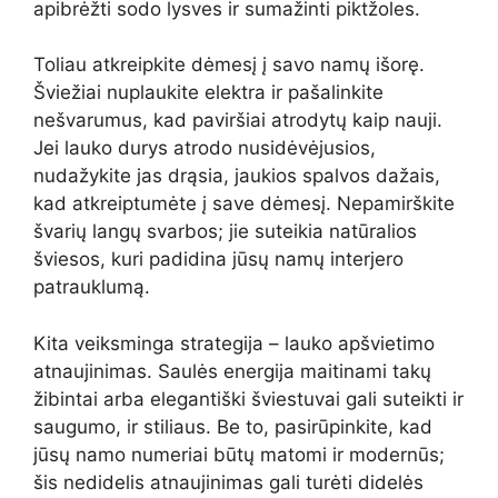
apibrėžti sodo lysves ir sumažinti piktžoles.
Toliau atkreipkite dėmesį į savo namų išorę.
Šviežiai nuplaukite elektra ir pašalinkite
nešvarumus, kad paviršiai atrodytų kaip nauji.
Jei lauko durys atrodo nusidėvėjusios,
nudažykite jas drąsia, jaukios spalvos dažais,
kad atkreiptumėte į save dėmesį. Nepamirškite
švarių langų svarbos; jie suteikia natūralios
šviesos, kuri padidina jūsų namų interjero
patrauklumą.
Kita veiksminga strategija – lauko apšvietimo
atnaujinimas. Saulės energija maitinami takų
žibintai arba elegantiški šviestuvai gali suteikti ir
saugumo, ir stiliaus. Be to, pasirūpinkite, kad
jūsų namo numeriai būtų matomi ir modernūs;
šis nedidelis atnaujinimas gali turėti didelės