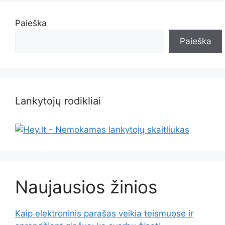
Paieška
Paieška
Lankytojų rodikliai
Naujausios žinios
Kaip elektroninis parašas veikia teismuose ir