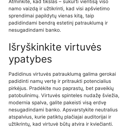
Atminkite, kad tikslas – sukurti vientisą viso
namo vaizdą ir užtikrinti, kad visi apšvietimo
sprendimai papildytų vienas kitą, taip
padidindami bendrą estetinį patrauklumą ir
nesugadindami banko.
Išryškinkite virtuvės
ypatybes
Padidinus virtuvės patrauklumą galima gerokai
padidinti namų vertę ir pritraukti potencialius
pirkėjus. Pradėkite nuo paprastų, bet paveikių
patobulinimų. Virtuvės spinteles nudažę šviežia,
modernia spalva, galite pakeisti visą erdvę
nesugadindami banko. Apsvarstykite neutralius
atspalvius, kurie patiktų plačiajai auditorijai ir
užtikrintų, kad virtuvė būtų atvira ir kviečianti.