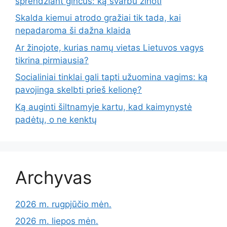
sprendžiant ginčus: ką svarbu žinoti
Skalda kiemui atrodo gražiai tik tada, kai
nepadaroma ši dažna klaida
Ar žinojote, kurias namų vietas Lietuvos vagys
tikrina pirmiausia?
Socialiniai tinklai gali tapti užuomina vagims: ką
pavojinga skelbti prieš kelionę?
Ką auginti šiltnamyje kartu, kad kaimynystė
padėtų, o ne kenktų
Archyvas
2026 m. rugpjūčio mėn.
2026 m. liepos mėn.