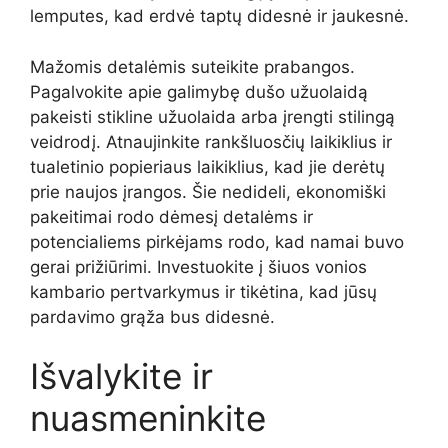
lemputes, kad erdvė taptų didesnė ir jaukesnė.
Mažomis detalėmis suteikite prabangos.
Pagalvokite apie galimybę dušo užuolaidą
pakeisti stikline užuolaida arba įrengti stilingą
veidrodį. Atnaujinkite rankšluosčių laikiklius ir
tualetinio popieriaus laikiklius, kad jie derėtų
prie naujos įrangos. Šie nedideli, ekonomiški
pakeitimai rodo dėmesį detalėms ir
potencialiems pirkėjams rodo, kad namai buvo
gerai prižiūrimi. Investuokite į šiuos vonios
kambario pertvarkymus ir tikėtina, kad jūsų
pardavimo grąža bus didesnė.
Išvalykite ir
nuasmeninkite