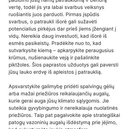
vertę, todėl jis yra labai svarbus veiksnys
ruošiantis juos parduoti. Pirmas įspūdis
svarbus, o patraukli išorė gali sužavėti
potencialius pirkėjus dar prieš jiems įžengiant į
vidų. Nereikia daug investuoti, kad išorė iš
esmės pasikeistų. Pradėkite nuo to, kad
sutvarkysite kiemą – apkarpykite peraugusius
krūmus, nušienaukite veją ir pašalinkite
piktžoles. Šios paprastos užduotys gali paversti
jūsų lauko erdvę iš apleistos į patrauklią.
Apsvarstykite galimybę pridėti spalvingų gėlių
arba mažai priežiūros reikalaujančių augalų,
kurie gerai auga jūsų klimato sąlygomis. Jie
suteikia gyvybingumo ir nereikalauja nuolatinės
priežiūros. Taip pat pagalvokite apie strategiškai
patogų vazoninių augalų išdėstymą prie įėjimo,