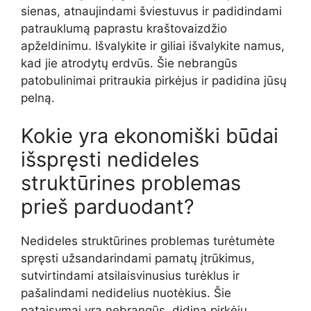
sienas, atnaujindami šviestuvus ir padidindami
patrauklumą paprastu kraštovaizdžio
apželdinimu. Išvalykite ir giliai išvalykite namus,
kad jie atrodytų erdvūs. Šie nebrangūs
patobulinimai pritraukia pirkėjus ir padidina jūsų
pelną.
Kokie yra ekonomiški būdai
išspręsti nedideles
struktūrines problemas
prieš parduodant?
Nedideles struktūrines problemas turėtumėte
spręsti užsandarindami pamatų įtrūkimus,
sutvirtindami atsilaisvinusius turėklus ir
pašalindami nedidelius nuotėkius. Šie
pataisymai yra nebrangūs, didina pirkėjų