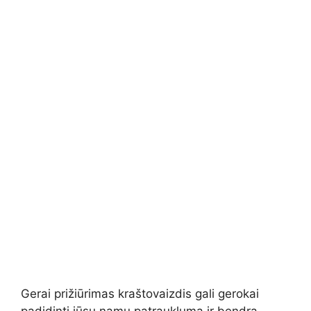
Gerai prižiūrimas kraštovaizdis gali gerokai
padidinti jūsų namų patrauklumą ir bendrą