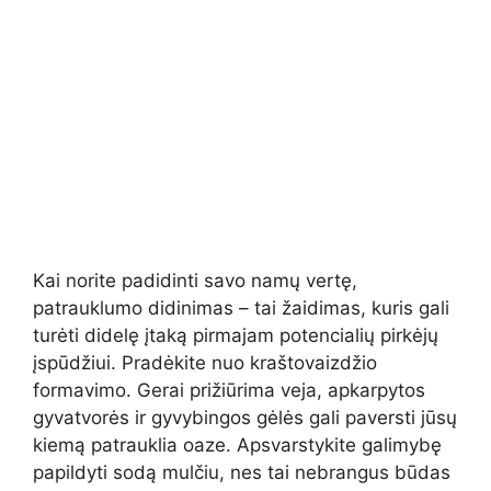
Kai norite padidinti savo namų vertę,
patrauklumo didinimas – tai žaidimas, kuris gali
turėti didelę įtaką pirmajam potencialių pirkėjų
įspūdžiui. Pradėkite nuo kraštovaizdžio
formavimo. Gerai prižiūrima veja, apkarpytos
gyvatvorės ir gyvybingos gėlės gali paversti jūsų
kiemą patrauklia oaze. Apsvarstykite galimybę
papildyti sodą mulčiu, nes tai nebrangus būdas