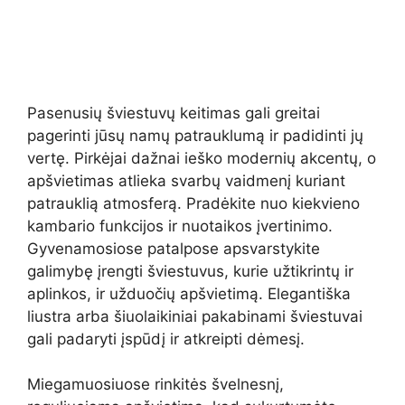
Pasenusių šviestuvų keitimas gali greitai
pagerinti jūsų namų patrauklumą ir padidinti jų
vertę. Pirkėjai dažnai ieško modernių akcentų, o
apšvietimas atlieka svarbų vaidmenį kuriant
patrauklią atmosferą. Pradėkite nuo kiekvieno
kambario funkcijos ir nuotaikos įvertinimo.
Gyvenamosiose patalpose apsvarstykite
galimybę įrengti šviestuvus, kurie užtikrintų ir
aplinkos, ir užduočių apšvietimą. Elegantiška
liustra arba šiuolaikiniai pakabinami šviestuvai
gali padaryti įspūdį ir atkreipti dėmesį.
Miegamuosiuose rinkitės švelnesnį,