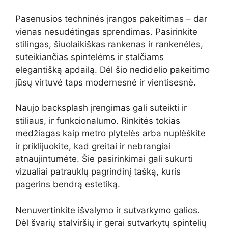
Pasenusios techninės įrangos pakeitimas – dar
vienas nesudėtingas sprendimas. Pasirinkite
stilingas, šiuolaikiškas rankenas ir rankenėles,
suteikiančias spintelėms ir stalčiams
elegantišką apdailą. Dėl šio nedidelio pakeitimo
jūsų virtuvė taps modernesnė ir vientisesnė.
Naujo backsplash įrengimas gali suteikti ir
stiliaus, ir funkcionalumo. Rinkitės tokias
medžiagas kaip metro plytelės arba nuplėškite
ir priklijuokite, kad greitai ir nebrangiai
atnaujintumėte. Šie pasirinkimai gali sukurti
vizualiai patrauklų pagrindinį tašką, kuris
pagerins bendrą estetiką.
Nenuvertinkite išvalymo ir sutvarkymo galios.
Dėl švarių stalviršių ir gerai sutvarkytų spintelių