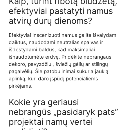
Kaip, turint ribotą biudžetą,
efektyviai pastatyti namus
atvirų durų dienoms?
Efektyviai inscenizuoti namus galite išvalydami
daiktus, naudodami neutralias spalvas ir
išdėstydami baldus, kad maksimaliai
išnaudotumėte erdvę. Pridėkite nebrangaus
dekoro, pavyzdžiui, šviežių gėlių ar stilingų
pagalvėlių. Šie patobulinimai sukuria jaukią
aplinką, kuri daro įspūdį potencialiems
pirkėjams.
Kokie yra geriausi
nebrangūs „pasidaryk pats”
projektai namų vertei