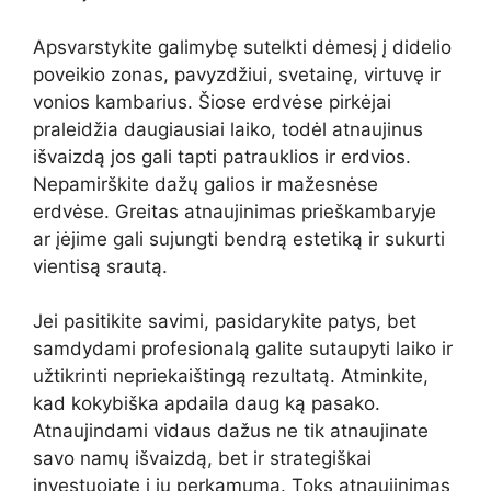
Apsvarstykite galimybę sutelkti dėmesį į didelio
poveikio zonas, pavyzdžiui, svetainę, virtuvę ir
vonios kambarius. Šiose erdvėse pirkėjai
praleidžia daugiausiai laiko, todėl atnaujinus
išvaizdą jos gali tapti patrauklios ir erdvios.
Nepamirškite dažų galios ir mažesnėse
erdvėse. Greitas atnaujinimas prieškambaryje
ar įėjime gali sujungti bendrą estetiką ir sukurti
vientisą srautą.
Jei pasitikite savimi, pasidarykite patys, bet
samdydami profesionalą galite sutaupyti laiko ir
užtikrinti nepriekaištingą rezultatą. Atminkite,
kad kokybiška apdaila daug ką pasako.
Atnaujindami vidaus dažus ne tik atnaujinate
savo namų išvaizdą, bet ir strategiškai
investuojate į jų perkamumą. Toks atnaujinimas