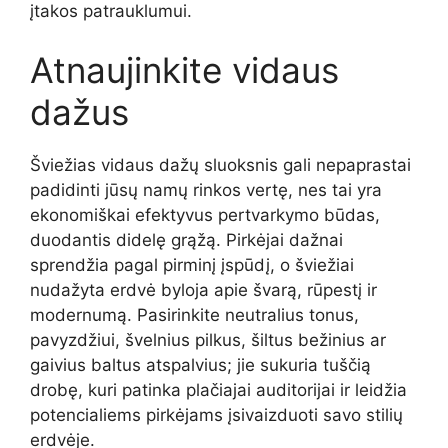
įtakos patrauklumui.
Atnaujinkite vidaus
dažus
Šviežias vidaus dažų sluoksnis gali nepaprastai
padidinti jūsų namų rinkos vertę, nes tai yra
ekonomiškai efektyvus pertvarkymo būdas,
duodantis didelę grąžą. Pirkėjai dažnai
sprendžia pagal pirminį įspūdį, o šviežiai
nudažyta erdvė byloja apie švarą, rūpestį ir
modernumą. Pasirinkite neutralius tonus,
pavyzdžiui, švelnius pilkus, šiltus bežinius ar
gaivius baltus atspalvius; jie sukuria tuščią
drobę, kuri patinka plačiajai auditorijai ir leidžia
potencialiems pirkėjams įsivaizduoti savo stilių
erdvėje.