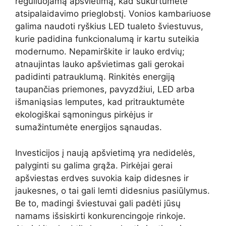
reguliuojamą apšvietimą, kad sukurtumėte
atsipalaidavimo prieglobstį. Vonios kambariuose
galima naudoti ryškius LED tualeto šviestuvus,
kurie padidina funkcionalumą ir kartu suteikia
modernumo. Nepamirškite ir lauko erdvių;
atnaujintas lauko apšvietimas gali gerokai
padidinti patrauklumą. Rinkitės energiją
taupančias priemones, pavyzdžiui, LED arba
išmaniąsias lemputes, kad pritrauktumėte
ekologiškai sąmoningus pirkėjus ir
sumažintumėte energijos sąnaudas.
Investicijos į naują apšvietimą yra nedidelės,
palyginti su galima grąža. Pirkėjai gerai
apšviestas erdves suvokia kaip didesnes ir
jaukesnes, o tai gali lemti didesnius pasiūlymus.
Be to, madingi šviestuvai gali padėti jūsų
namams išsiskirti konkurencingoje rinkoje.