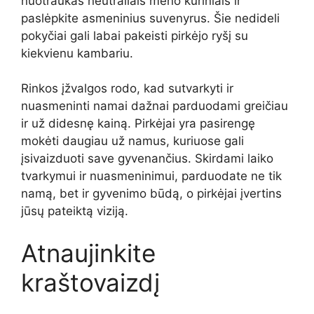
nuotraukas neutraliais meno kūriniais ir
paslėpkite asmeninius suvenyrus. Šie nedideli
pokyčiai gali labai pakeisti pirkėjo ryšį su
kiekvienu kambariu.
Rinkos įžvalgos rodo, kad sutvarkyti ir
nuasmeninti namai dažnai parduodami greičiau
ir už didesnę kainą. Pirkėjai yra pasirengę
mokėti daugiau už namus, kuriuose gali
įsivaizduoti save gyvenančius. Skirdami laiko
tvarkymui ir nuasmeninimui, parduodate ne tik
namą, bet ir gyvenimo būdą, o pirkėjai įvertins
jūsų pateiktą viziją.
Atnaujinkite
kraštovaizdį