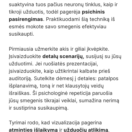
suaktyvina tuos pačius neuronų tinklus, kaip ir
tikroji užduotis, todėl pagerėja
psichinis
pasirengimas
. Praktikuodami šią techniką iš
esmės mokote savo smegenis efektyviau
susikaupti.
Pirmiausia užmerkite akis ir giliai įkvėpkite.
Įsivaizduokite
detalų scenarijų,
susijusį su jūsų
užduotimi. Jei ruošiatės prezentacijai,
įsivaizduokite, kaip užtikrintai kalbate prieš
auditoriją. Sutelkite dėmesį į detales: patalpos
išplanavimą, toną ir net klausytojų veidų
išraiškas. Ši psichologinė repeticija paruošia
jūsų smegenis tikrajai veiklai, sumažina nerimą
ir sustiprina susikaupimą.
Tyrimai rodo, kad vizualizacija pagerina
atminties išlaikymą
ir
užduočių atlikimą
.