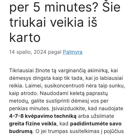
per 5 minutes? Šie
triukai veikia iš
karto
14 spalio, 2024
pagal
Palmyra
Tikriausiai žinote tą varginančią akimirką, kai
dėmesys dingsta kaip tik tada, kai jo labiausiai
reikia. Laimei, susikoncentruoti nėra taip sunku,
kaip atrodo. Naudodami keletą paprastų
metodų, galite sustiprinti dėmesį vos per
penkias minutes. Įsivaizduokite, kad naudojate
4-7-8 kvėpavimo techniką
arba užsiimate
greita fizine veikla
, kad
padidintumėte savo
budrumą
. O jei trumpas susitelkimas į pojūčius