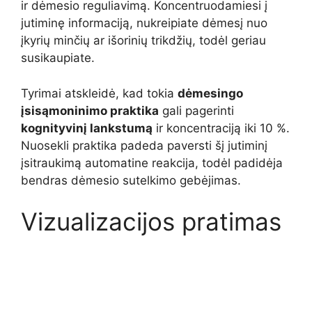
ir dėmesio reguliavimą. Koncentruodamiesi į
jutiminę informaciją, nukreipiate dėmesį nuo
įkyrių minčių ar išorinių trikdžių, todėl geriau
susikaupiate.
Tyrimai atskleidė, kad tokia
dėmesingo
įsisąmoninimo praktika
gali pagerinti
kognityvinį lankstumą
ir koncentraciją iki 10 %.
Nuosekli praktika padeda paversti šį jutiminį
įsitraukimą automatine reakcija, todėl padidėja
bendras dėmesio sutelkimo gebėjimas.
Vizualizacijos pratimas