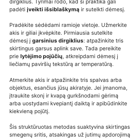
dirgiklius. Tyrimai rodo, kad ši praktika gali
padėti
įveikti išsiblaškymą
ir sutelkti dėmesį.
Pradėkite sėdėdami ramioje vietoje. Užmerkite
akis ir giliai įkvėpkite. Pirmiausia sutelkite
dėmesį į
garsinius dirgiklius
: atpažinkite tris
skirtingus garsus aplink save. Tada pereikite
prie
lytėjimo pojūčių
, atkreipdami dėmesį į
liečiamų paviršių tekstūrą ar temperatūrą.
Atmerkite akis ir atpažinkite tris spalvas arba
objektus, esančius jūsų akiratyje. Jei įmanoma,
įtraukite skonį ir kvapą gurkšnodami gėrimą
arba uostydami kvepiantį daiktą ir apibūdinkite
kiekvieną pojūtį.
Šis struktūruotas metodas suaktyvina skirtingas
smegenų sritis, atsakingas už jutimų apdorojimą