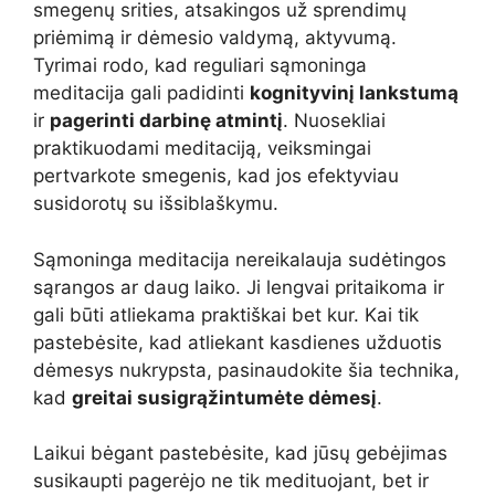
smegenų srities, atsakingos už sprendimų
priėmimą ir dėmesio valdymą, aktyvumą.
Tyrimai rodo, kad reguliari sąmoninga
meditacija gali padidinti
kognityvinį lankstumą
ir
pagerinti darbinę atmintį
. Nuosekliai
praktikuodami meditaciją, veiksmingai
pertvarkote smegenis, kad jos efektyviau
susidorotų su išsiblaškymu.
Sąmoninga meditacija nereikalauja sudėtingos
sąrangos ar daug laiko. Ji lengvai pritaikoma ir
gali būti atliekama praktiškai bet kur. Kai tik
pastebėsite, kad atliekant kasdienes užduotis
dėmesys nukrypsta, pasinaudokite šia technika,
kad
greitai susigrąžintumėte dėmesį
.
Laikui bėgant pastebėsite, kad jūsų gebėjimas
susikaupti pagerėjo ne tik medituojant, bet ir