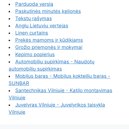
Parduoda verslą
Paskutinės minutės kelionės
Tekstų rašymas
Anglu Lietuviu vertejas
Linen curtains
Prekės mamoms ir kūdikiams
Grožio priemonės ir mokymai
Kepimo popierius
Automobiliu supirkimas - Naudotų
automobilių supirkimas
Mobilus baras - Mobilus kokteilių baras -
SUNBAR
Santechnikas Vilniuje - Katilo montavimas
Vilniuje
Juvelyras Vilniuje - Juvelyrikos taisykla
Vilniuje