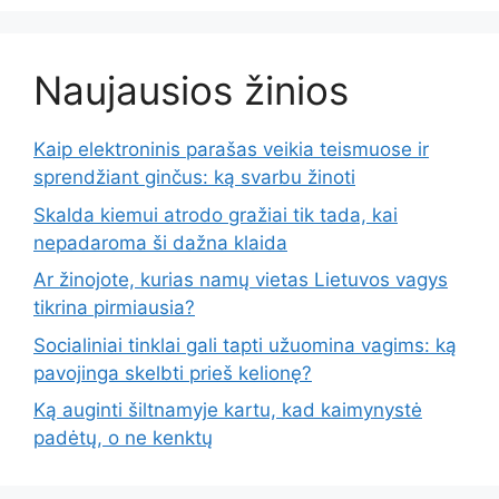
Naujausios žinios
Kaip elektroninis parašas veikia teismuose ir
sprendžiant ginčus: ką svarbu žinoti
Skalda kiemui atrodo gražiai tik tada, kai
nepadaroma ši dažna klaida
Ar žinojote, kurias namų vietas Lietuvos vagys
tikrina pirmiausia?
Socialiniai tinklai gali tapti užuomina vagims: ką
pavojinga skelbti prieš kelionę?
Ką auginti šiltnamyje kartu, kad kaimynystė
padėtų, o ne kenktų