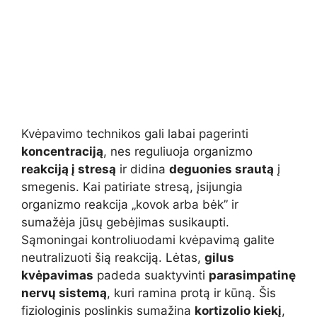
Kvėpavimo technikos gali labai pagerinti
koncentraciją
, nes reguliuoja organizmo
reakciją į stresą
ir didina
deguonies srautą
į
smegenis. Kai patiriate stresą, įsijungia
organizmo reakcija „kovok arba bėk” ir
sumažėja jūsų gebėjimas susikaupti.
Sąmoningai kontroliuodami kvėpavimą galite
neutralizuoti šią reakciją. Lėtas,
gilus
kvėpavimas
padeda suaktyvinti
parasimpatinę
nervų sistemą
, kuri ramina protą ir kūną. Šis
fiziologinis poslinkis sumažina
kortizolio kiekį
,