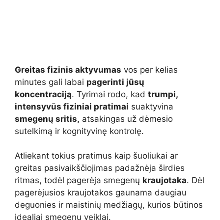
Greitas fizinis aktyvumas
vos per kelias
minutes gali labai
pagerinti jūsų
koncentraciją
. Tyrimai rodo, kad
trumpi,
intensyvūs fiziniai pratimai
suaktyvina
smegenų sritis,
atsakingas už dėmesio
sutelkimą ir kognityvinę kontrolę.
Atliekant tokius pratimus kaip šuoliukai ar
greitas pasivaikščiojimas padažnėja širdies
ritmas, todėl pagerėja smegenų
kraujotaka
. Dėl
pagerėjusios kraujotakos gaunama daugiau
deguonies ir maistinių medžiagų, kurios būtinos
idealiai smegenų veiklai.