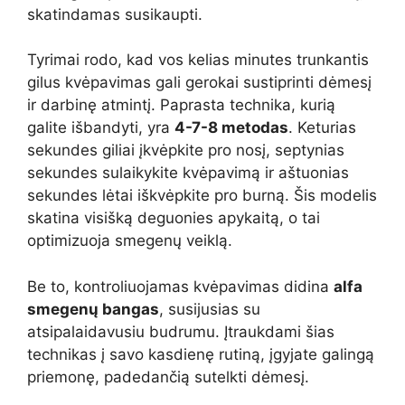
skatindamas susikaupti.
Tyrimai rodo, kad vos kelias minutes trunkantis
gilus kvėpavimas gali gerokai sustiprinti dėmesį
ir darbinę atmintį. Paprasta technika, kurią
galite išbandyti, yra
4-7-8 metodas
. Keturias
sekundes giliai įkvėpkite pro nosį, septynias
sekundes sulaikykite kvėpavimą ir aštuonias
sekundes lėtai iškvėpkite pro burną. Šis modelis
skatina visišką deguonies apykaitą, o tai
optimizuoja smegenų veiklą.
Be to, kontroliuojamas kvėpavimas didina
alfa
smegenų bangas
, susijusias su
atsipalaidavusiu budrumu. Įtraukdami šias
technikas į savo kasdienę rutiną, įgyjate galingą
priemonę, padedančią sutelkti dėmesį.