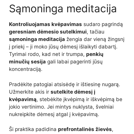
Sąmoninga meditacija
Kontroliuojamas kvėpavimas
sudaro pagrindą
geresniam dėmesio sutelkimui
, tačiau
sąmoninga meditacija
žengia dar vieną žingsnį
į priekį – ji moko jūsų dėmesį išlaikyti dabartį.
Tyrimai rodo, kad net ir trumpa,
penkių
minučių sesija
gali labai pagerinti jūsų
koncentraciją.
Pradėkite patogiai atsisėdę ir ištiesinę nugarą.
Užmerkite akis ir
sutelkite dėmesį į
kvėpavimą
, stebėkite įkvėpimą ir iškvėpimą be
jokio vertinimo. Jei mintys nuklysta, švelniai
nukreipkite dėmesį atgal į kvėpavimą.
Ši praktika padidina
prefrontalinės žievės
,