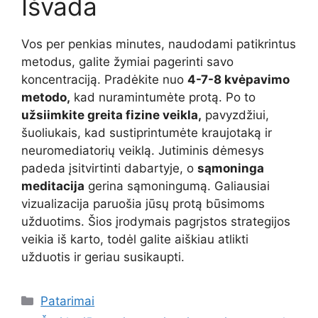
Išvada
Vos per penkias minutes, naudodami patikrintus
metodus, galite žymiai pagerinti savo
koncentraciją. Pradėkite nuo
4-7-8 kvėpavimo
metodo,
kad nuramintumėte protą. Po to
užsiimkite greita fizine veikla,
pavyzdžiui,
šuoliukais, kad sustiprintumėte kraujotaką ir
neuromediatorių veiklą. Jutiminis dėmesys
padeda įsitvirtinti dabartyje, o
sąmoninga
meditacija
gerina sąmoningumą. Galiausiai
vizualizacija paruošia jūsų protą būsimoms
užduotims. Šios įrodymais pagrįstos strategijos
veikia iš karto, todėl galite aiškiau atlikti
užduotis ir geriau susikaupti.
Kategorijos
Patarimai