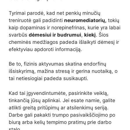
Tyrimai parodė, kad net penkių minučių
treniruotė gali padidinti
neuromediatorių,
tokių
kaip dopaminas ir norepinefrinas, kurie yra labai
svarbūs
dėmesiui ir budrumui
,
kiekį
. Šios
cheminės medžiagos padeda išlaikyti dėmesį ir
efektyviau apdoroti informaciją.
Be to, fizinis aktyvumas skatina endorfinų
išsiskyrimą, mažina stresą ir gerina nuotaiką, o
tai netiesiogiai padeda susikaupti.
Kad tai įgyvendintumėte, pasirinkite veiklą,
tinkančią jūsų aplinkai. Jei esate namie, galite
atlikti greitą pritūpimų ar atsilenkimų seriją.
Darbe gali pakakti trumpo pasivaikščiojimo po
biurą arba kelių tempimo pratimų prie darbo
stalo.