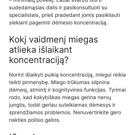
– minimalų poveikį. Labai svarbu ištirti
sudedamąsias dalis ir pasikonsultuoti su
specialistais, prieš pradedant jomis pasikliauti
siekiant pagerinti dėmesio koncentraciją.
Kokį vaidmenį miegas
atlieka išlaikant
koncentraciją?
Norint išlaikyti puikią koncentraciją, miegui reikia
teikti pirmenybę. Miego trūkumas silpnina
dėmesį, atmintį ir kognityvines funkcijas. Tyrimai
rodo, kad kokybiškas miegas gerina nervų
jungtis, todėl geriau sutelkiamas dėmesys ir
sprendžiamos problemos. Nenuvertinkite gero
nakties poilsio galios.