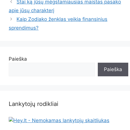
Štai ką jūsų mėgstamiausias maistas pasako
apie jūsų charakterį
Kaip Zodiako ženklas veikia finansinius
sprendimus?
Paieška
Paieška
Lankytojų rodikliai