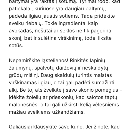
baltymai yra raktas į sotumą. Tyrimai rodo, kad
patiekalai, kuriuose yra daugiau baltymų,
padeda ilgiau jaustis sotiems. Tada pridėkite
sveikų riebalų. Tokie ingredientai kaip
avokadas, riešutai ar sėklos ne tik pagerina
skonį, bet ir sulėtina virškinimą, todėl liksite
sotūs.
Nepamirškite ląstelienos! Rinkitės lapinių
žalumynų, spalvotų daržovių ir neskaldytų
grūdų mišinį. Daug skaidulų turintis maistas
virškinamas ilgiau, o tai gali padėti sumažinti
alkį. Be to, atsižvelkite į savo skonio pomėgius –
įdėkite žolelių ar prieskonių, kad salotos taptų
malonesnės, o tai gali užkirsti kelią vėlesniems
mažiau sveikiems užkandžiams.
Galiausiai klausykite savo kūno. Jei žinote, kad