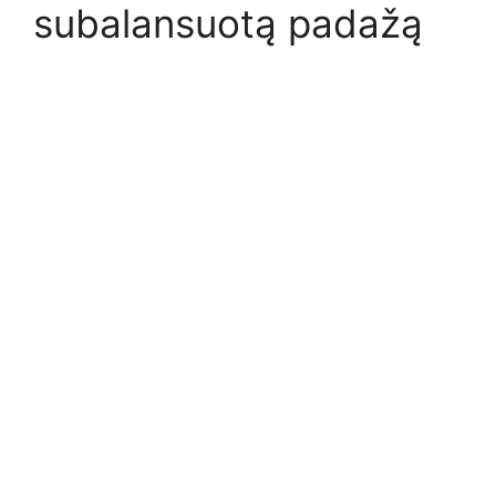
subalansuotą padažą