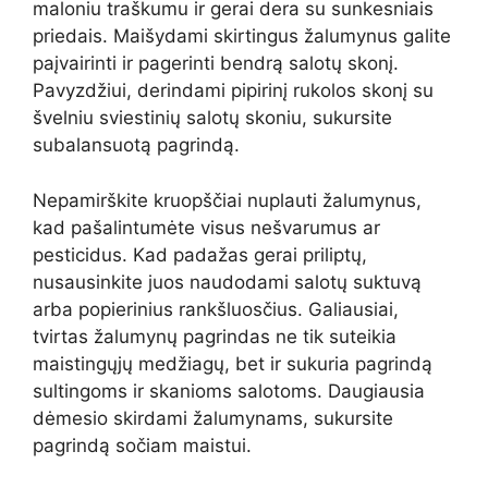
maloniu traškumu ir gerai dera su sunkesniais
priedais. Maišydami skirtingus žalumynus galite
paįvairinti ir pagerinti bendrą salotų skonį.
Pavyzdžiui, derindami pipirinį rukolos skonį su
švelniu sviestinių salotų skoniu, sukursite
subalansuotą pagrindą.
Nepamirškite kruopščiai nuplauti žalumynus,
kad pašalintumėte visus nešvarumus ar
pesticidus. Kad padažas gerai priliptų,
nusausinkite juos naudodami salotų suktuvą
arba popierinius rankšluosčius. Galiausiai,
tvirtas žalumynų pagrindas ne tik suteikia
maistingųjų medžiagų, bet ir sukuria pagrindą
sultingoms ir skanioms salotoms. Daugiausia
dėmesio skirdami žalumynams, sukursite
pagrindą sočiam maistui.