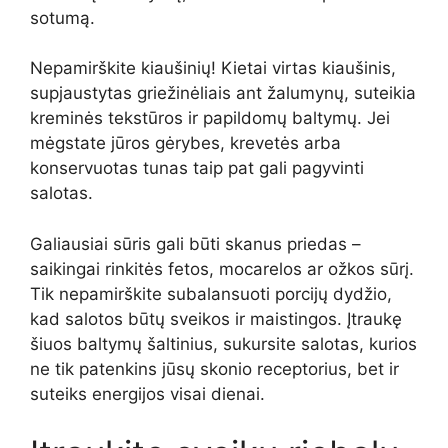
sotumą.
Nepamirškite kiaušinių! Kietai virtas kiaušinis,
supjaustytas griežinėliais ant žalumynų, suteikia
kreminės tekstūros ir papildomų baltymų. Jei
mėgstate jūros gėrybes, krevetės arba
konservuotas tunas taip pat gali pagyvinti
salotas.
Galiausiai sūris gali būti skanus priedas –
saikingai rinkitės fetos, mocarelos ar ožkos sūrį.
Tik nepamirškite subalansuoti porcijų dydžio,
kad salotos būtų sveikos ir maistingos. Įtraukę
šiuos baltymų šaltinius, sukursite salotas, kurios
ne tik patenkins jūsų skonio receptorius, bet ir
suteiks energijos visai dienai.