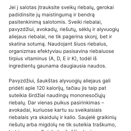
Jei į salotas įtrauksite sveikų riebalų, gerokai
padidinsite jų maistingumą ir bendrą
pasitenkinimą salotomis. Sveiki riebalai,
pavyzdžiui, avokadų, riešutų, sėklų ir alyvuogių
aliejaus riebalai, ne tik pagerina skonį, bet ir
skatina sotumą. Naudojant šiuos riebalus,
organizmas efektyviau pasisavina riebaluose
tirpius vitaminus (A, D, E ir K), todėl iš
ingredientų gaunama daugiausia naudos.
Pavyzdžiui, šaukštas alyvuogių aliejaus gali
pridėti apie 120 kalorijų, tačiau jis taip pat
suteikia širdžiai naudingų mononesočiųjų
riebalų. Dar vienas puikus pasirinkimas –
avokadai, kuriuose kartu su sveikaisiais
riebalais yra skaidulų ir kalio. Saujelė graikinių
riešutų arba migdolų ne tik suteikia traškumo,