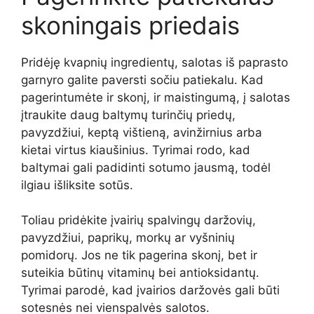
skoningais priedais
Pridėję kvapnių ingredientų, salotas iš paprasto
garnyro galite paversti sočiu patiekalu. Kad
pagerintumėte ir skonį, ir maistingumą, į salotas
įtraukite daug baltymų turinčių priedų,
pavyzdžiui, keptą vištieną, avinžirnius arba
kietai virtus kiaušinius. Tyrimai rodo, kad
baltymai gali padidinti sotumo jausmą, todėl
ilgiau išliksite sotūs.
Toliau pridėkite įvairių spalvingų daržovių,
pavyzdžiui, paprikų, morkų ar vyšninių
pomidorų. Jos ne tik pagerina skonį, bet ir
suteikia būtinų vitaminų bei antioksidantų.
Tyrimai parodė, kad įvairios daržovės gali būti
sotesnės nei vienspalvės salotos.