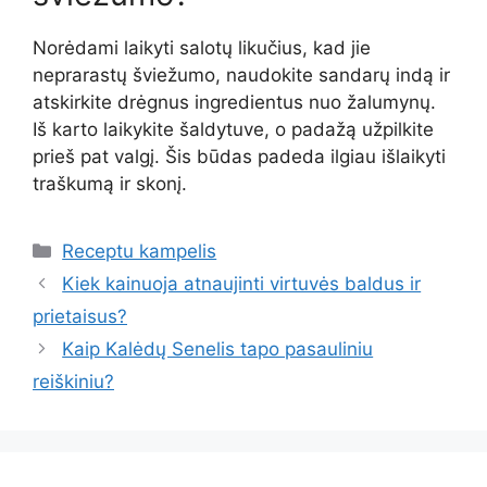
Norėdami laikyti salotų likučius, kad jie
neprarastų šviežumo, naudokite sandarų indą ir
atskirkite drėgnus ingredientus nuo žalumynų.
Iš karto laikykite šaldytuve, o padažą užpilkite
prieš pat valgį. Šis būdas padeda ilgiau išlaikyti
traškumą ir skonį.
Kategorijos
Receptu kampelis
Kiek kainuoja atnaujinti virtuvės baldus ir
prietaisus?
Kaip Kalėdų Senelis tapo pasauliniu
reiškiniu?