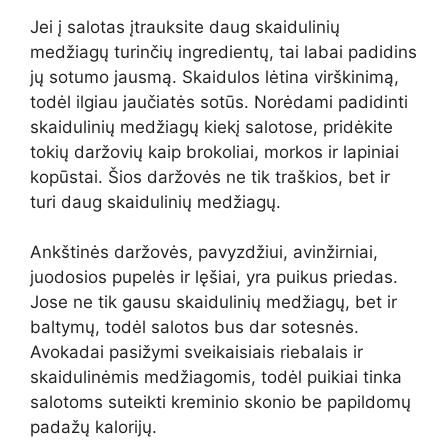
Jei į salotas įtrauksite daug skaidulinių
medžiagų turinčių ingredientų, tai labai padidins
jų sotumo jausmą. Skaidulos lėtina virškinimą,
todėl ilgiau jaučiatės sotūs. Norėdami padidinti
skaidulinių medžiagų kiekį salotose, pridėkite
tokių daržovių kaip brokoliai, morkos ir lapiniai
kopūstai. Šios daržovės ne tik traškios, bet ir
turi daug skaidulinių medžiagų.
Ankštinės daržovės, pavyzdžiui, avinžirniai,
juodosios pupelės ir lęšiai, yra puikus priedas.
Jose ne tik gausu skaidulinių medžiagų, bet ir
baltymų, todėl salotos bus dar sotesnės.
Avokadai pasižymi sveikaisiais riebalais ir
skaidulinėmis medžiagomis, todėl puikiai tinka
salotoms suteikti kreminio skonio be papildomų
padažų kalorijų.