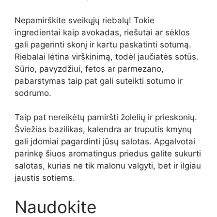
Nepamirškite sveikųjų riebalų! Tokie
ingredientai kaip avokadas, riešutai ar sėklos
gali pagerinti skonį ir kartu paskatinti sotumą.
Riebalai lėtina virškinimą, todėl jaučiatės sotūs.
Sūrio, pavyzdžiui, fetos ar parmezano,
pabarstymas taip pat gali suteikti sotumo ir
sodrumo.
Taip pat nereikėtų pamiršti žolelių ir prieskonių.
Šviežias bazilikas, kalendra ar truputis kmynų
gali įdomiai pagardinti jūsų salotas. Apgalvotai
parinkę šiuos aromatingus priedus galite sukurti
salotas, kurias ne tik malonu valgyti, bet ir ilgiau
jaustis sotiems.
Naudokite