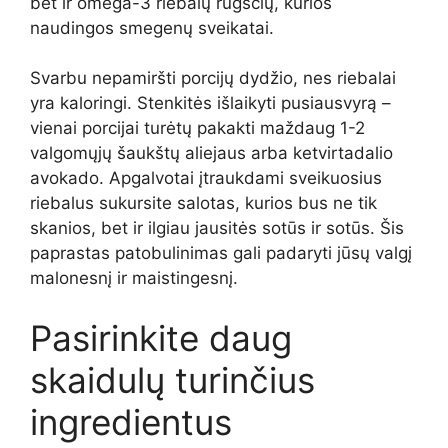
bet ir omega-3 riebalų rūgščių, kurios
naudingos smegenų sveikatai.
Svarbu nepamiršti porcijų dydžio, nes riebalai
yra kaloringi. Stenkitės išlaikyti pusiausvyrą –
vienai porcijai turėtų pakakti maždaug 1-2
valgomųjų šaukštų aliejaus arba ketvirtadalio
avokado. Apgalvotai įtraukdami sveikuosius
riebalus sukursite salotas, kurios bus ne tik
skanios, bet ir ilgiau jausitės sotūs ir sotūs. Šis
paprastas patobulinimas gali padaryti jūsų valgį
malonesnį ir maistingesnį.
Pasirinkite daug
skaidulų turinčius
ingredientus