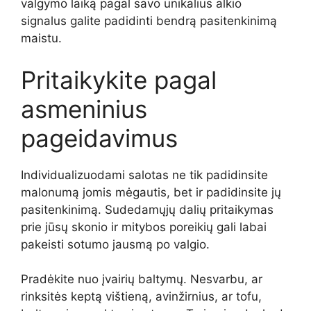
valgymo laiką pagal savo unikalius alkio
signalus galite padidinti bendrą pasitenkinimą
maistu.
Pritaikykite pagal
asmeninius
pageidavimus
Individualizuodami salotas ne tik padidinsite
malonumą jomis mėgautis, bet ir padidinsite jų
pasitenkinimą. Sudedamųjų dalių pritaikymas
prie jūsų skonio ir mitybos poreikių gali labai
pakeisti sotumo jausmą po valgio.
Pradėkite nuo įvairių baltymų. Nesvarbu, ar
rinksitės keptą vištieną, avinžirnius, ar tofu,