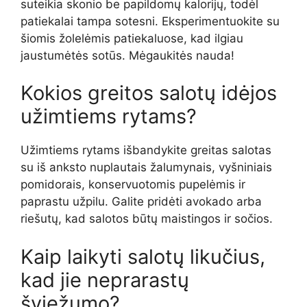
suteikia skonio be papildomų kalorijų, todėl
patiekalai tampa sotesni. Eksperimentuokite su
šiomis žolelėmis patiekaluose, kad ilgiau
jaustumėtės sotūs. Mėgaukitės nauda!
Kokios greitos salotų idėjos
užimtiems rytams?
Užimtiems rytams išbandykite greitas salotas
su iš anksto nuplautais žalumynais, vyšniniais
pomidorais, konservuotomis pupelėmis ir
paprastu užpilu. Galite pridėti avokado arba
riešutų, kad salotos būtų maistingos ir sočios.
Kaip laikyti salotų likučius,
kad jie neprarastų
šviežumo?