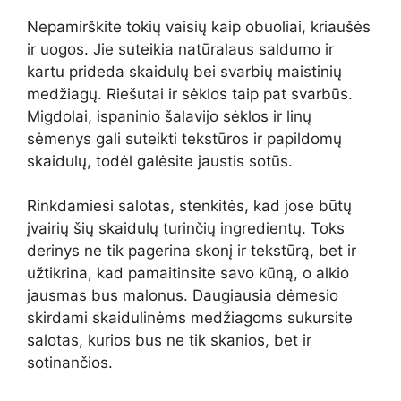
Nepamirškite tokių vaisių kaip obuoliai, kriaušės
ir uogos. Jie suteikia natūralaus saldumo ir
kartu prideda skaidulų bei svarbių maistinių
medžiagų. Riešutai ir sėklos taip pat svarbūs.
Migdolai, ispaninio šalavijo sėklos ir linų
sėmenys gali suteikti tekstūros ir papildomų
skaidulų, todėl galėsite jaustis sotūs.
Rinkdamiesi salotas, stenkitės, kad jose būtų
įvairių šių skaidulų turinčių ingredientų. Toks
derinys ne tik pagerina skonį ir tekstūrą, bet ir
užtikrina, kad pamaitinsite savo kūną, o alkio
jausmas bus malonus. Daugiausia dėmesio
skirdami skaidulinėms medžiagoms sukursite
salotas, kurios bus ne tik skanios, bet ir
sotinančios.