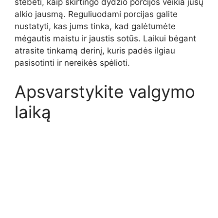
stebėti, kaip skirtingo dydžio porcijos veikia jūsų
alkio jausmą. Reguliuodami porcijas galite
nustatyti, kas jums tinka, kad galėtumėte
mėgautis maistu ir jaustis sotūs. Laikui bėgant
atrasite tinkamą derinį, kuris padės ilgiau
pasisotinti ir nereikės spėlioti.
Apsvarstykite valgymo
laiką