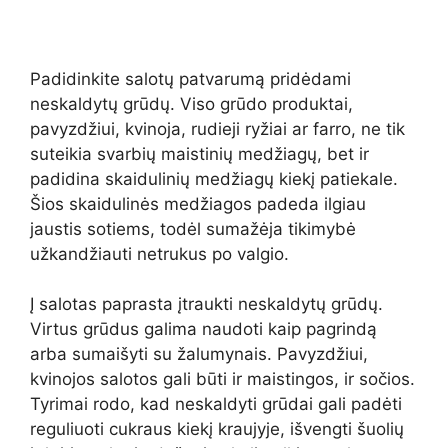
Padidinkite salotų patvarumą pridėdami
neskaldytų grūdų. Viso grūdo produktai,
pavyzdžiui, kvinoja, rudieji ryžiai ar farro, ne tik
suteikia svarbių maistinių medžiagų, bet ir
padidina skaidulinių medžiagų kiekį patiekale.
Šios skaidulinės medžiagos padeda ilgiau
jaustis sotiems, todėl sumažėja tikimybė
užkandžiauti netrukus po valgio.
Į salotas paprasta įtraukti neskaldytų grūdų.
Virtus grūdus galima naudoti kaip pagrindą
arba sumaišyti su žalumynais. Pavyzdžiui,
kvinojos salotos gali būti ir maistingos, ir sočios.
Tyrimai rodo, kad neskaldyti grūdai gali padėti
reguliuoti cukraus kiekį kraujyje, išvengti šuolių