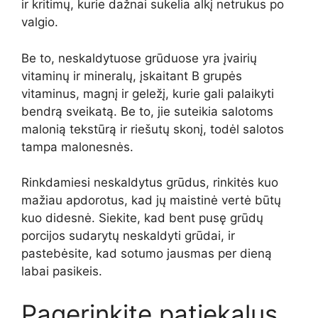
ir kritimų, kurie dažnai sukelia alkį netrukus po
valgio.
Be to, neskaldytuose grūduose yra įvairių
vitaminų ir mineralų, įskaitant B grupės
vitaminus, magnį ir geležį, kurie gali palaikyti
bendrą sveikatą. Be to, jie suteikia salotoms
malonią tekstūrą ir riešutų skonį, todėl salotos
tampa malonesnės.
Rinkdamiesi neskaldytus grūdus, rinkitės kuo
mažiau apdorotus, kad jų maistinė vertė būtų
kuo didesnė. Siekite, kad bent pusę grūdų
porcijos sudarytų neskaldyti grūdai, ir
pastebėsite, kad sotumo jausmas per dieną
labai pasikeis.
Pagerinkite patiekalus