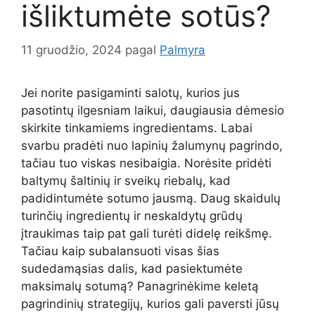
išliktumėte sotūs?
11 gruodžio, 2024
pagal
Palmyra
Jei norite pasigaminti salotų, kurios jus
pasotintų ilgesniam laikui, daugiausia dėmesio
skirkite tinkamiems ingredientams. Labai
svarbu pradėti nuo lapinių žalumynų pagrindo,
tačiau tuo viskas nesibaigia. Norėsite pridėti
baltymų šaltinių ir sveikų riebalų, kad
padidintumėte sotumo jausmą. Daug skaidulų
turinčių ingredientų ir neskaldytų grūdų
įtraukimas taip pat gali turėti didelę reikšmę.
Tačiau kaip subalansuoti visas šias
sudedamąsias dalis, kad pasiektumėte
maksimalų sotumą? Panagrinėkime keletą
pagrindinių strategijų, kurios gali paversti jūsų