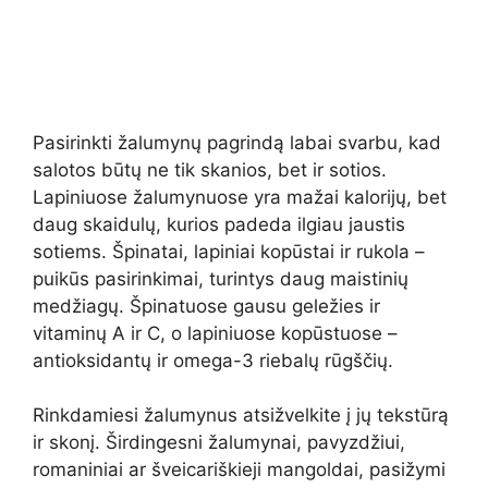
Pasirinkti žalumynų pagrindą labai svarbu, kad
salotos būtų ne tik skanios, bet ir sotios.
Lapiniuose žalumynuose yra mažai kalorijų, bet
daug skaidulų, kurios padeda ilgiau jaustis
sotiems. Špinatai, lapiniai kopūstai ir rukola –
puikūs pasirinkimai, turintys daug maistinių
medžiagų. Špinatuose gausu geležies ir
vitaminų A ir C, o lapiniuose kopūstuose –
antioksidantų ir omega-3 riebalų rūgščių.
Rinkdamiesi žalumynus atsižvelkite į jų tekstūrą
ir skonį. Širdingesni žalumynai, pavyzdžiui,
romaniniai ar šveicariškieji mangoldai, pasižymi