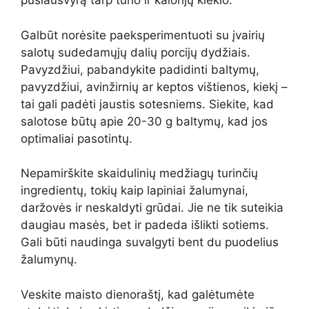
pusiausvyrą tarp tūrio ir kalorijų kiekio.
Galbūt norėsite paeksperimentuoti su įvairių
salotų sudedamųjų dalių porcijų dydžiais.
Pavyzdžiui, pabandykite padidinti baltymų,
pavyzdžiui, avinžirnių ar keptos vištienos, kiekį –
tai gali padėti jaustis sotesniems. Siekite, kad
salotose būtų apie 20-30 g baltymų, kad jos
optimaliai pasotintų.
Nepamirškite skaidulinių medžiagų turinčių
ingredientų, tokių kaip lapiniai žalumynai,
daržovės ir neskaldyti grūdai. Jie ne tik suteikia
daugiau masės, bet ir padeda išlikti sotiems.
Gali būti naudinga suvalgyti bent du puodelius
žalumynų.
Veskite maisto dienoraštį, kad galėtumėte