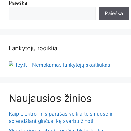
Paieška
Paieška
Lankytojų rodikliai
Naujausios žinios
Kaip elektroninis parašas veikia teismuose ir
sprendžiant ginčus: ką svarbu žinoti
Skalda kiemui atrodo gražiai tik tada, kai