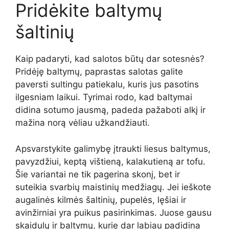
Pridėkite baltymų
šaltinių
Kaip padaryti, kad salotos būtų dar sotesnės?
Pridėję baltymų, paprastas salotas galite
paversti sultingu patiekalu, kuris jus pasotins
ilgesniam laikui. Tyrimai rodo, kad baltymai
didina sotumo jausmą, padeda pažaboti alkį ir
mažina norą vėliau užkandžiauti.
Apsvarstykite galimybę įtraukti liesus baltymus,
pavyzdžiui, keptą vištieną, kalakutieną ar tofu.
Šie variantai ne tik pagerina skonį, bet ir
suteikia svarbių maistinių medžiagų. Jei ieškote
augalinės kilmės šaltinių, pupelės, lęšiai ir
avinžirniai yra puikus pasirinkimas. Juose gausu
skaidulų ir baltymų, kurie dar labiau padidina