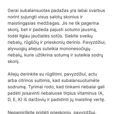
Gerai subalansuotas padažas yra labai svarbus
norint sujungti visus salotų skonius ir
maistingąsias medžiagas. Jis ne tik pagerina
skonį, bet ir padeda pajusti sotumo jausmą,
todėl ilgiau jaučiatės sotūs. Siekite sveikų
riebalų, rūgščių ir prieskonių derinio. Pavyzdžiui,
alyvuogių aliejus suteikia mononesočiųjų
riebalų, kurie užtikrina sotumą ir suteikia sodrų
skonį.
Aliejų derinkite su rūgštimi, pavyzdžiui, actu
arba citrinos sultimis, kad subalansuotumėte
sodrumą. Tyrimai rodo, kad tinkami riebalai gali
padėti įsisavinti riebaluose tirpius vitaminus (A,
D, E, K) iš daržovių ir padidinti jų maistinę vertę.
Nepamirškite pridėti prieskonių, pavyzdžiui,