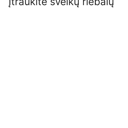
Įtraukite sveikų riebalų