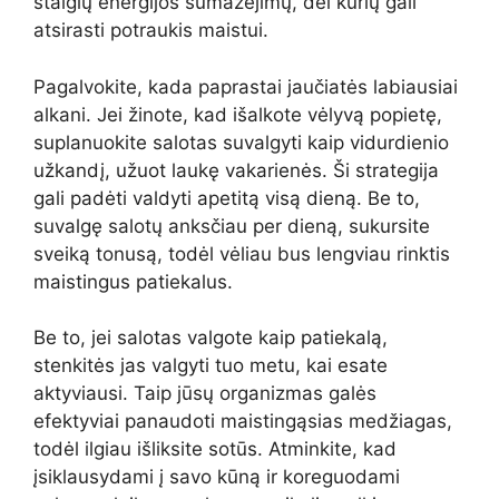
staigių energijos sumažėjimų, dėl kurių gali
atsirasti potraukis maistui.
Pagalvokite, kada paprastai jaučiatės labiausiai
alkani. Jei žinote, kad išalkote vėlyvą popietę,
suplanuokite salotas suvalgyti kaip vidurdienio
užkandį, užuot laukę vakarienės. Ši strategija
gali padėti valdyti apetitą visą dieną. Be to,
suvalgę salotų anksčiau per dieną, sukursite
sveiką tonusą, todėl vėliau bus lengviau rinktis
maistingus patiekalus.
Be to, jei salotas valgote kaip patiekalą,
stenkitės jas valgyti tuo metu, kai esate
aktyviausi. Taip jūsų organizmas galės
efektyviai panaudoti maistingąsias medžiagas,
todėl ilgiau išliksite sotūs. Atminkite, kad
įsiklausydami į savo kūną ir koreguodami