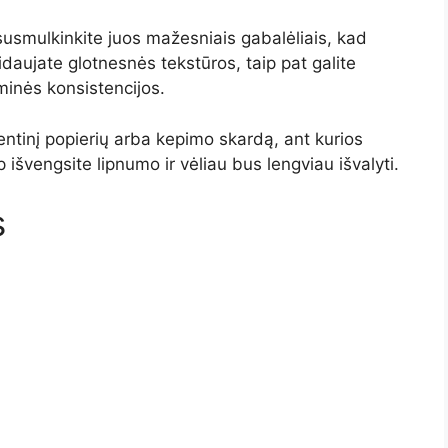
susmulkinkite juos mažesniais gabalėliais, kad
idaujate glotnesnės tekstūros, taip pat galite
eminės konsistencijos.
entinį popierių arba kepimo skardą, ant kurios
 išvengsite lipnumo ir vėliau bus lengviau išvalyti.
s