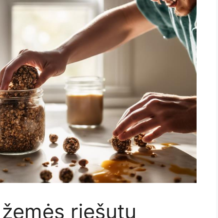
 žemės riešutų