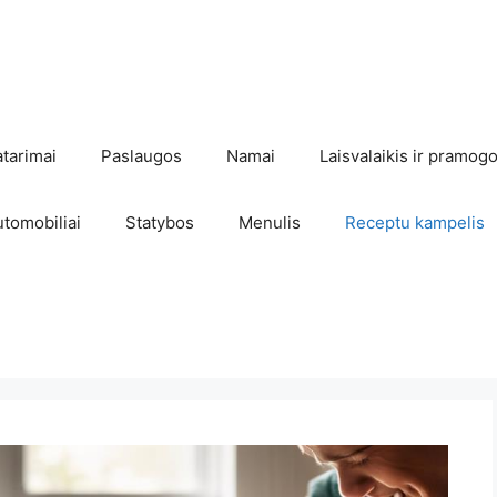
atarimai
Paslaugos
Namai
Laisvalaikis ir pramog
utomobiliai
Statybos
Menulis
Receptu kampelis