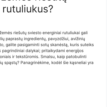
 rutuliukus?
žemės riešutų sviesto energiniai rutuliukai gali
kelių paprastų ingredientų, pavyzdžiui, avižinių
to, galite pasigaminti sotų skanėstą, kuris suteiks
k pagrindiniai dalykai; pritaikydami energijos
oniais ir tekstūromis. Smalsu, kaip patobulinti
čių spąstų? Panagrinėkime, kodėl šie kąsneliai yra
i