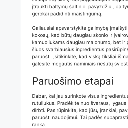
įtraukti baltymų šaltinio, pavyzdžiui, baltym
gerokai padidinti maistingumą.
Galiausiai apsvarstykite galimybę įmaišyti
kokosų, kad būtų daugiau skonio ir įvairovė
kamuoliukams daugiau malonumo, bet ir p
šiuos svarbiausius ingredientus pasirūpins
paruošti. Įsitikinkite, kad viską tiksliai išm
galėsite mėgautis naminiais riešutų sviest
Paruošimo etapai
Dabar, kai jau surinkote visus ingredient
rutuliukus. Pradėkite nuo švaraus, lygaus
dirbti. Pasirūpinkite, kad jūsų įrankiai, p
paruošti naudojimui. Tai padės supaprastin
ranka.