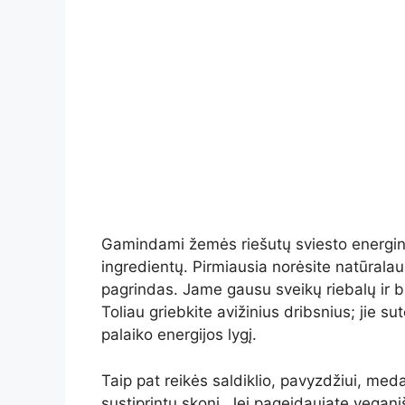
Gamindami žemės riešutų sviesto energinius
ingredientų. Pirmiausia norėsite natūralau
pagrindas. Jame gausu sveikų riebalų ir bal
Toliau griebkite avižinius dribsnius; jie s
palaiko energijos lygį.
Taip pat reikės saldiklio, pavyzdžiui, meda
sustiprintų skonį. Jei pageidaujate vegani