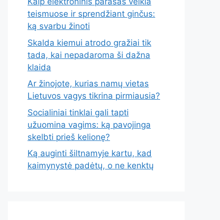
Kaip elektroninis parašas veikia
teismuose ir sprendžiant ginčus:
ką svarbu žinoti
Skalda kiemui atrodo gražiai tik
tada, kai nepadaroma ši dažna
klaida
Ar žinojote, kurias namų vietas
Lietuvos vagys tikrina pirmiausia?
Socialiniai tinklai gali tapti
užuomina vagims: ką pavojinga
skelbti prieš kelionę?
Ką auginti šiltnamyje kartu, kad
kaimynystė padėtų, o ne kenktų