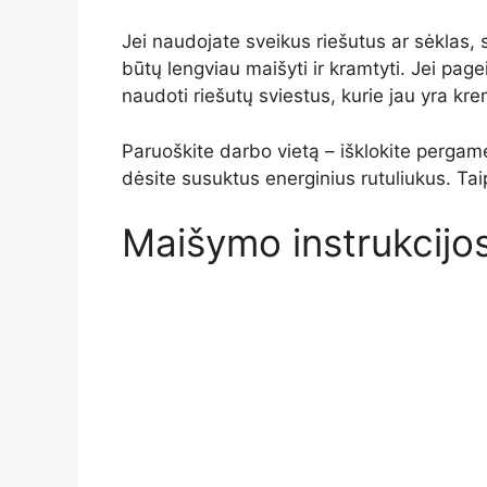
Jei naudojate sveikus riešutus ar sėklas, 
būtų lengviau maišyti ir kramtyti. Jei page
naudoti riešutų sviestus, kurie jau yra kr
Paruoškite darbo vietą – išklokite pergam
dėsite susuktus energinius rutuliukus. Taip
Maišymo instrukcijo