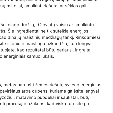
ų milteliai, smulkinti riešutai ar sėklos gali
 šokolado drožlių, džiovintų vaisių ar smulkintų
s. Šie ingredientai ne tik suteikia energijos
adidina jų maistinių medžiagų tankį. Rinkdamiesi
ite skaniu ir maistingu užkandžiu, kurį lengva
atuojate, kad rezultatai būtų geriausi, ir greitai
o energiniais kamuoliukais.
us, metas paruošti žemės riešutų sviesto energinius
 paviršiaus arba dubens, kuriame galėsite lengvai
avyzdžiui, matavimo puodeliai ir šaukštai, būtų
ti procesą ir užtikrins, kad viską turėsite po