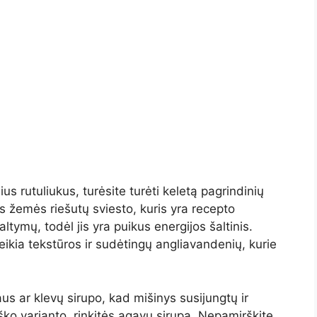
 rutuliukus, turėsite turėti keletą pagrindinių
s žemės riešutų sviesto, kuris yra recepto
tymų, todėl jis yra puikus energijos šaltinis.
uteikia tekstūros ir sudėtingų angliavandenių, kurie
us ar klevų sirupo, kad mišinys susijungtų ir
ško varianto, rinkitės agavų sirupą. Nepamirškite