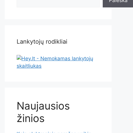
Paieška
Lankytojų rodikliai
Naujausios
žinios