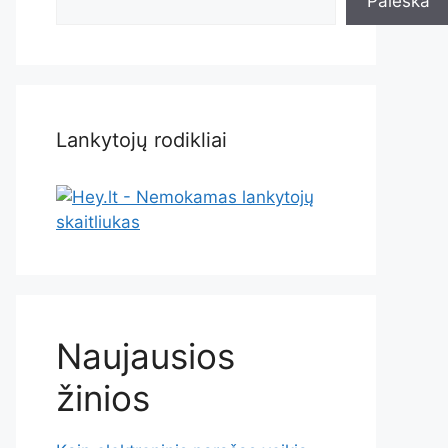
Paieška
Lankytojų rodikliai
Naujausios
žinios