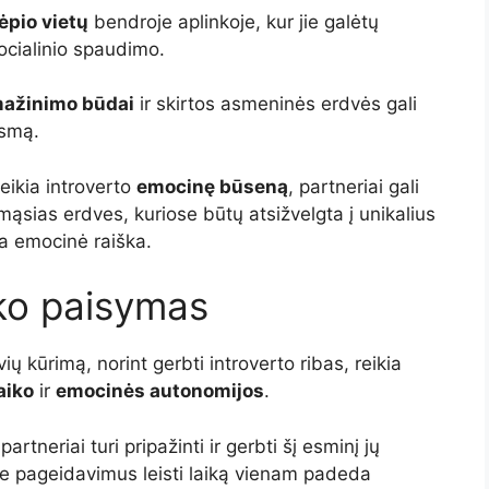
ėpio vietų
bendroje aplinkoje, kur jie galėtų
socialinio spaudimo.
mažinimo būdai
ir skirtos asmeninės erdvės gali
usmą.
eikia introverto
emocinę būseną
, partneriai gali
ąsias erdves, kuriose būtų atsižvelgta į unikalius
ka emocinė raiška.
iko paisymas
ių kūrimą, norint gerbti introverto ribas, reikia
aiko
ir
emocinės autonomijos
.
artneriai turi pripažinti ir gerbti šį esminį jų
e pageidavimus leisti laiką vienam padeda