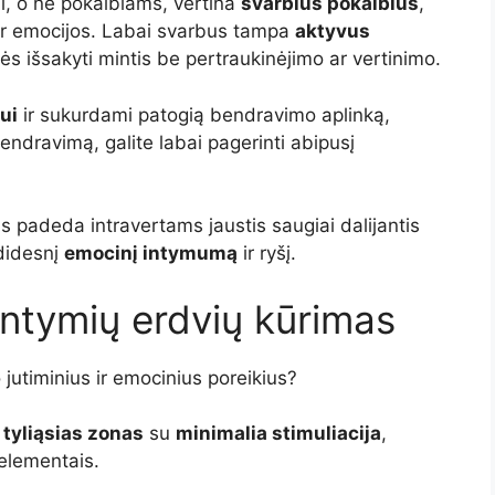
ui, o ne pokalbiams, vertina
svarbius pokalbius
,
 ir emocijos. Labai svarbus tampa
aktyvus
dvės išsakyti mintis be pertraukinėjimo ar vertinimo.
ui
ir sukurdami patogią bendravimo aplinką,
bendravimą, galite labai pagerinti abipusį
s padeda intravertams jaustis saugiai dalijantis
 didesnį
emocinį intymumą
ir ryšį.
 intymių erdvių kūrimas
o jutiminius ir emocinius poreikius?
i
tyliąsias zonas
su
minimalia stimuliacija
,
elementais.