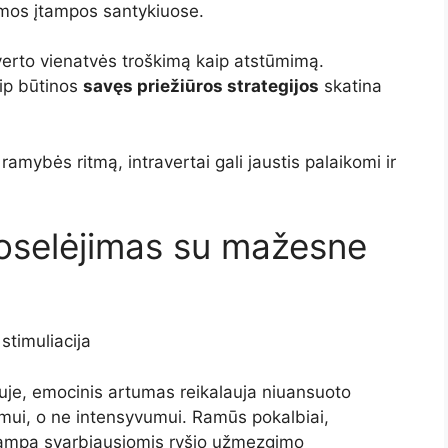
alimos įtampos santykiuose.
raverto vienatvės troškimą kaip atstūmimą.
aip būtinos
savęs priežiūros strategijos
skatina
amybės ritmą, intravertai gali jaustis palaikomi ir
oselėjimas su mažesne
timuliacija
uje, emocinis artumas reikalauja niuansuoto
umui, o ne intensyvumui. Ramūs pokalbiai,
 tampa svarbiausiomis ryšio užmezgimo