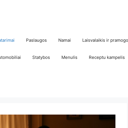
atarimai
Paslaugos
Namai
Laisvalaikis ir pramog
utomobiliai
Statybos
Menulis
Receptu kampelis