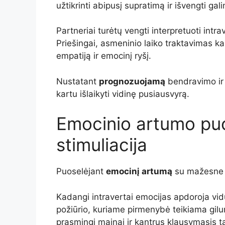
užtikrinti abipusį supratimą ir išvengti g
Partneriai turėtų vengti interpretuoti int
Priešingai, asmeninio laiko traktavimas k
empatiją ir emocinį ryšį.
Nustatant
prognozuojamą
bendravimo ir r
kartu išlaikyti vidinę pusiausvyrą.
Emocinio artumo pu
stimuliacija
Puoselėjant
emocinį artumą
su mažesne s
Kadangi intravertai emocijas apdoroja vid
požiūrio, kuriame pirmenybė teikiama gil
prasmingi mainai ir kantrus klausymasis