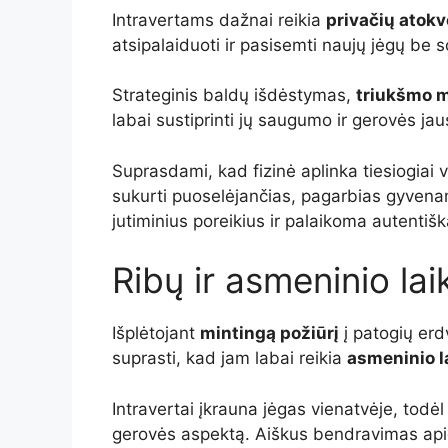
Intravertams dažnai reikia
privačių atokv
atsipalaiduoti ir pasisemti naujų jėgų be 
Strateginis baldų išdėstymas,
triukšmo 
labai sustiprinti jų saugumo ir gerovės ja
Suprasdami, kad fizinė aplinka tiesiogiai v
sukurti puoselėjančias, pagarbias gyvenam
jutiminius poreikius ir palaikoma autentiš
Ribų ir asmeninio la
Išplėtojant
mintingą požiūrį
į patogių erdv
suprasti, kad jam labai reikia
asmeninio l
Intravertai įkrauna jėgas vienatvėje, todėl p
gerovės aspektą. Aiškus bendravimas api