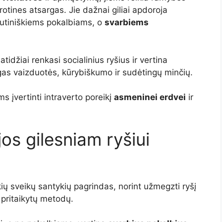
otines atsargas. Jie dažnai giliai apdoroja
šutiniškiems pokalbiams, o
svarbiems
atidžiai renkasi socialinius ryšius ir vertina
ngas vaizduotės, kūrybiškumo ir sudėtingų minčių.
 įvertinti intraverto poreikį
asmeninei erdvei
ir
os gilesniam ryšiui
ių sveikų santykių pagrindas, norint užmegzti ryšį
r pritaikytų metodų.