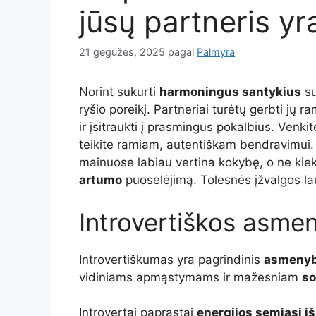
jūsų partneris yr
21 gegužės, 2025
pagal
Palmyra
Norint sukurti
harmoningus santykius
su
ryšio poreikį. Partneriai turėtų gerbti jų r
ir įsitraukti į prasmingus pokalbius. Venki
teikite ramiam, autentiškam bendravimui. P
mainuose labiau vertina kokybę, o ne kiek
artumo
puoselėjimą. Tolesnės įžvalgos lau
Introvertiškos asme
Introvertiškumas yra pagrindinis
asmenyb
vidiniams apmąstymams ir mažesniam
so
Introvertai paprastai
energijos semiasi i