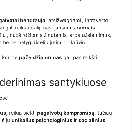
galvotai bendrauja
, atsižvelgdami į intraverto
Tai gali reikšti dalijimąsi jausmais
ramiais
žiui, nuoširdžiomis žinutėmis, arba užsiėmimus,
s be pernelyg didelio jutiminio krūvio.
, kurioje
pažeidžiamumas
gali pasireikšti
ų derinimas santykiuose
ose
ius
, reikia siekti
pagalvotų kompromisų
, tačiau
 iš jų
unikalius psichologinius ir socialinius