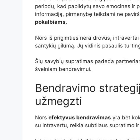
periodų, kad papildytų savo emocines ir pr
informaciją, pirmenybę teikdami ne pavir
pokalbiams
.
Nors iš prigimties nėra drovūs, intravertai 
santykių gilumą. Jų vidinis pasaulis turti
Šių savybių supratimas padeda partneriams
švelniam bendravimui.
Bendravimo strategij
užmegzti
Nors
efektyvus bendravimas
yra bet kok
su intravertu, reikia subtilaus supratimo i