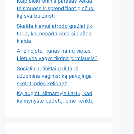
Kaip elektroninis parašas veikia
teismuose ir sprendžiant ginčus:
ką svarbu žinoti
Skalda kiemui atrodo gražiai tik
tada, kai nepadaroma ši dažna
klaida
Ar žinojote, kurias namų vietas
Lietuvos vagys tikrina pirmiausia?
Socialiniai tinklai gali tapti
užuomina vagims: ką pavojinga
skelbti prieš kelionę?
Ką auginti šiltnamyje kartu, kad
kaimynystė padėtų, o ne kenktų