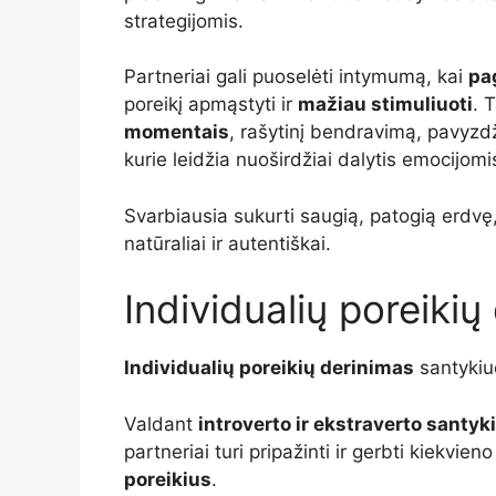
strategijomis.
Partneriai gali puoselėti intymumą, kai
pa
poreikį apmąstyti ir
mažiau stimuliuoti
. 
momentais
, rašytinį bendravimą, pavyzd
kurie leidžia nuoširdžiai dalytis emocijomi
Svarbiausia sukurti saugią, patogią erdvę
natūraliai ir autentiškai.
Individualių poreiki
Individualių poreikių derinimas
santykiu
Valdant
introverto ir ekstraverto santyk
partneriai turi pripažinti ir gerbti kiekvieno
poreikius
.