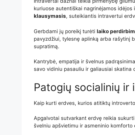
Intravertai dažnai teikia pirmenybę gilum
kuriuose autentiškai nagrinėjamos idėjos
klausymasis
, suteikiantis intravertui er
Gerbdami jų poreikį turėti
laiko perdirbim
pavyzdžiui, tylesnę aplinką arba rašytinį 
supratimą.
Kantrybė, empatija ir švelnus padrąsinima
savo vidiniu pasauliu ir galiausiai skatina
Patogių socialinių ir
Kaip kurti erdves, kurios atitiktų introvert
Apgalvotai sutvarkant erdvę reikia sukurt
švelniu apšvietimu ir asmeninio komforto 