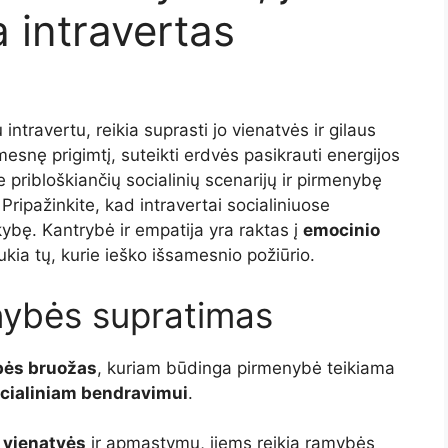
a intravertas
 intravertu, reikia suprasti jo vienatvės ir gilaus
amesnę prigimtį, suteikti erdvės pasikrauti energijos
te pribloškiančių socialinių scenarijų ir pirmenybę
ripažinkite, kad intravertai socialiniuose
ybę. Kantrybė ir empatija yra raktas į
emocinio
kia tų, kurie ieško išsamesnio požiūrio.
nybės supratimas
ės bruožas
, kuriam būdinga pirmenybė teikiama
cialiniam bendravimui
.
š vienatvės
ir apmąstymų, jiems reikia ramybės