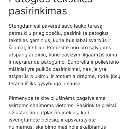
pasirinkimas
Stengdamiesi paversti savo lauko terasą
patraukliu prieglobsčiu, pasirinkite patogius
tekstilės gaminius, kurie bus labai svarbūs ir
šilumai, ir stiliui. Pradėkite nuo oro sąlygoms
atsparių audinių, kurie pasižymi ilgaamžiškumu
ir nepraranda patogumo. Sunbrella ir poliesterio
mišiniai yra puikūs pasirinkimai, nes jie yra
atsparūs blukimui ir atstumia drėgmę, todėl jūsų
terasa išliks gyvybinga ir sausa.
Pirmenybę teikite pliušinėms pagalvėlėms,
skirtoms sėdimoms vietoms. Pasirinkite greitai
džiūstančio putplasčio įdėklus, kad
išvengtumėte pelėsių, ir apsvarstykite
nuimamus, skalbimo mašinoje skalbiamus