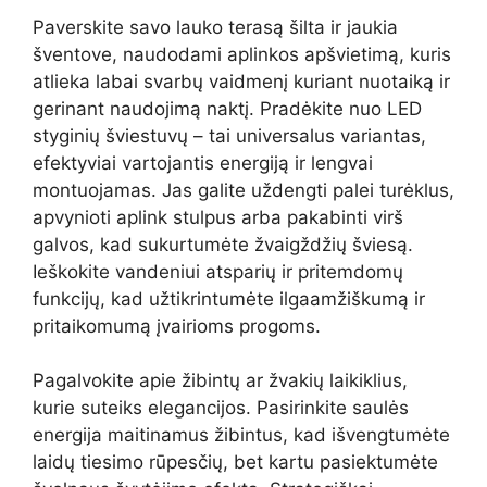
Paverskite savo lauko terasą šilta ir jaukia
šventove, naudodami aplinkos apšvietimą, kuris
atlieka labai svarbų vaidmenį kuriant nuotaiką ir
gerinant naudojimą naktį. Pradėkite nuo LED
styginių šviestuvų – tai universalus variantas,
efektyviai vartojantis energiją ir lengvai
montuojamas. Jas galite uždengti palei turėklus,
apvynioti aplink stulpus arba pakabinti virš
galvos, kad sukurtumėte žvaigždžių šviesą.
Ieškokite vandeniui atsparių ir pritemdomų
funkcijų, kad užtikrintumėte ilgaamžiškumą ir
pritaikomumą įvairioms progoms.
Pagalvokite apie žibintų ar žvakių laikiklius,
kurie suteiks elegancijos. Pasirinkite saulės
energija maitinamus žibintus, kad išvengtumėte
laidų tiesimo rūpesčių, bet kartu pasiektumėte