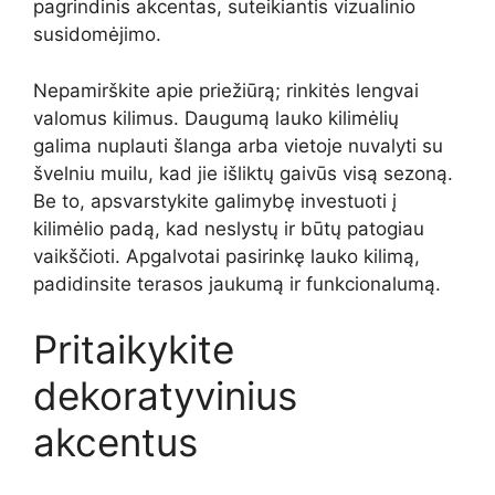
pagrindinis akcentas, suteikiantis vizualinio
susidomėjimo.
Nepamirškite apie priežiūrą; rinkitės lengvai
valomus kilimus. Daugumą lauko kilimėlių
galima nuplauti šlanga arba vietoje nuvalyti su
švelniu muilu, kad jie išliktų gaivūs visą sezoną.
Be to, apsvarstykite galimybę investuoti į
kilimėlio padą, kad neslystų ir būtų patogiau
vaikščioti. Apgalvotai pasirinkę lauko kilimą,
padidinsite terasos jaukumą ir funkcionalumą.
Pritaikykite
dekoratyvinius
akcentus