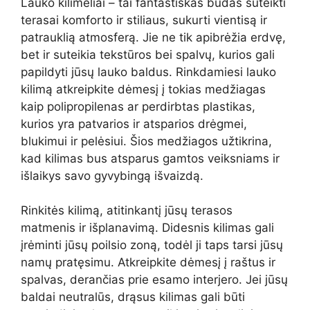
Lauko kilimėliai – tai fantastiškas būdas suteikti
terasai komforto ir stiliaus, sukurti vientisą ir
patrauklią atmosferą. Jie ne tik apibrėžia erdvę,
bet ir suteikia tekstūros bei spalvų, kurios gali
papildyti jūsų lauko baldus. Rinkdamiesi lauko
kilimą atkreipkite dėmesį į tokias medžiagas
kaip polipropilenas ar perdirbtas plastikas,
kurios yra patvarios ir atsparios drėgmei,
blukimui ir pelėsiui. Šios medžiagos užtikrina,
kad kilimas bus atsparus gamtos veiksniams ir
išlaikys savo gyvybingą išvaizdą.
Rinkitės kilimą, atitinkantį jūsų terasos
matmenis ir išplanavimą. Didesnis kilimas gali
įrėminti jūsų poilsio zoną, todėl ji taps tarsi jūsų
namų pratęsimu. Atkreipkite dėmesį į raštus ir
spalvas, derančias prie esamo interjero. Jei jūsų
baldai neutralūs, drąsus kilimas gali būti