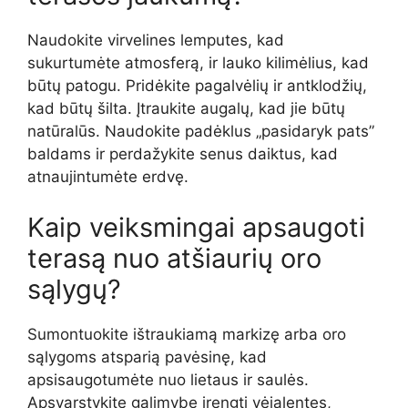
Naudokite virvelines lemputes, kad
sukurtumėte atmosferą, ir lauko kilimėlius, kad
būtų patogu. Pridėkite pagalvėlių ir antklodžių,
kad būtų šilta. Įtraukite augalų, kad jie būtų
natūralūs. Naudokite padėklus „pasidaryk pats”
baldams ir perdažykite senus daiktus, kad
atnaujintumėte erdvę.
Kaip veiksmingai apsaugoti
terasą nuo atšiaurių oro
sąlygų?
Sumontuokite ištraukiamą markizę arba oro
sąlygoms atsparią pavėsinę, kad
apsisaugotumėte nuo lietaus ir saulės.
Apsvarstykite galimybę įrengti vėjalentes,