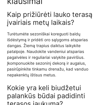
klausimai
Kaip prižiūrėti lauko terasą
įvairiais metų laikais?
Turėtumėte sezoniškai koreguoti baldų
išdėstymą ir pridėti oro sąlygoms atsparias
dangas. Žiemą trapius daiktus laikykite
patalpoje. Naudokite vandeniui atsparias
pagalvėles ir reguliariai valykite paviršius.
Įkomponuokite sezoninį dekorą ir augalus,
pasirūpinkite tinkamu drenažu, kad vanduo
nepakenktų ištisus metus.
Kokie yra keli biudžetui
palankūs būdai padidinti
terasos jaukumą?