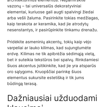
vazonų – tai universalūs dekoratyviniai
elementai, kuriuose gali augti spalvingi žiedai
arba vešli žaluma. Pasirinkite tokias medžiagas,
kaip terakota ar keramika, kad jie atrodytų
nesenstantys, ir pasirūpinkite tinkamu drenažu.
Pridėkite asmeninių akcentų, tokių kaip vėjo
varpeliai ar lauko kilimas, kad sujungtumėte
erdvę. Kilimas ne tik apibrėžia sėdimąją vietą,
bet ir suteikia tekstūros bei spalvų. Rinkdamiesi
šiuos akcentus įsitikinkite, kad jie yra atsparūs
oro sąlygoms. Kruopščiai parinkę šiuos
elementus sukursite estetišką ir tik jums
būdingą terasą.
Dažniausiai užduodami