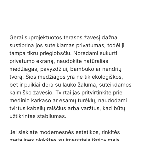
Gerai suprojektuotos terasos žavesį dažnai
sustiprina jos suteikiamas privatumas, todėl ji
tampa tikru prieglobsčiu. Norėdami sukurti
privatumo ekraną, naudokite natūralias
medžiagas, pavyzdžiui, bambuko ar nendrių
tvorą. Šios medžiagos yra ne tik ekologiškos,
bet ir puikiai dera su lauko žaluma, suteikdamos
kaimiško žavesio. Tvirtai jas pritvirtinkite prie
medinio karkaso ar esamų turėklų, naudodami
tvirtus kabelių raiščius arba varžtus, kad būtų
užtikrintas stabilumas.
Jei siekiate modernesnės estetikos, rinkitės
metalines plokštes su įmantriais išpjovimais.