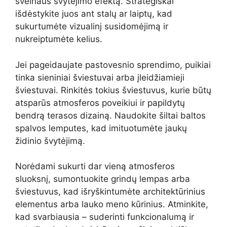
švelnaus švytėjimo efektą. Strategiškai
išdėstykite juos ant stalų ar laiptų, kad
sukurtumėte vizualinį susidomėjimą ir
nukreiptumėte kelius.
Jei pageidaujate pastovesnio sprendimo, puikiai
tinka sieniniai šviestuvai arba įleidžiamieji
šviestuvai. Rinkitės tokius šviestuvus, kurie būtų
atsparūs atmosferos poveikiui ir papildytų
bendrą terasos dizainą. Naudokite šiltai baltos
spalvos lemputes, kad imituotumėte jaukų
židinio švytėjimą.
Norėdami sukurti dar vieną atmosferos
sluoksnį, sumontuokite grindų lempas arba
šviestuvus, kad išryškintumėte architektūrinius
elementus arba lauko meno kūrinius. Atminkite,
kad svarbiausia – suderinti funkcionalumą ir