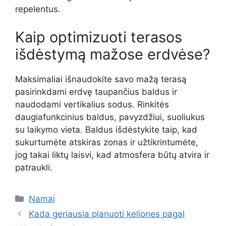
repelentus.
Kaip optimizuoti terasos
išdėstymą mažose erdvėse?
Maksimaliai išnaudokite savo mažą terasą
pasirinkdami erdvę taupančius baldus ir
naudodami vertikalius sodus. Rinkitės
daugiafunkcinius baldus, pavyzdžiui, suoliukus
su laikymo vieta. Baldus išdėstykite taip, kad
sukurtumėte atskiras zonas ir užtikrintumėte,
jog takai liktų laisvi, kad atmosfera būtų atvira ir
patraukli.
Kategorijos
Namai
Kada geriausia planuoti keliones pagal