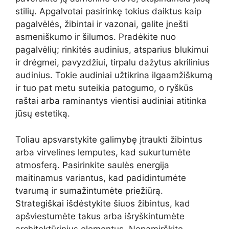
stilių. Apgalvotai pasirinkę tokius daiktus kaip
pagalvėlės, žibintai ir vazonai, galite įnešti
asmeniškumo ir šilumos. Pradėkite nuo
pagalvėlių; rinkitės audinius, atsparius blukimui
ir drėgmei, pavyzdžiui, tirpalu dažytus akrilinius
audinius. Tokie audiniai užtikrina ilgaamžiškumą
ir tuo pat metu suteikia patogumo, o ryškūs
raštai arba raminantys vientisi audiniai atitinka
jūsų estetiką.
Toliau apsvarstykite galimybę įtraukti žibintus
arba virvelines lemputes, kad sukurtumėte
atmosferą. Pasirinkite saulės energija
maitinamus variantus, kad padidintumėte
tvarumą ir sumažintumėte priežiūrą.
Strategiškai išdėstykite šiuos žibintus, kad
apšviestumėte takus arba išryškintumėte
architektūrinius elementus. Nepamirškite