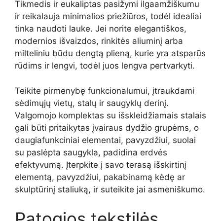
Tikmedis ir eukaliptas pasižymi ilgaamžiškumu
ir reikalauja minimalios priežiūros, todėl idealiai
tinka naudoti lauke. Jei norite elegantiškos,
modernios išvaizdos, rinkitės aliuminį arba
milteliniu būdu dengtą plieną, kurie yra atsparūs
rūdims ir lengvi, todėl juos lengva pertvarkyti.
Teikite pirmenybę funkcionalumui, įtraukdami
sėdimųjų vietų, stalų ir saugyklų derinį.
Valgomojo komplektas su išskleidžiamais stalais
gali būti pritaikytas įvairaus dydžio grupėms, o
daugiafunkciniai elementai, pavyzdžiui, suolai
su paslėpta saugykla, padidina erdvės
efektyvumą. Įterpkite į savo terasą išskirtinį
elementą, pavyzdžiui, pakabinamą kėdę ar
skulptūrinį staliuką, ir suteikite jai asmeniškumo.
Patogios tekstilės