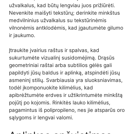
užvalkalus, kad būtų lengviau juos prižiūrėti.
Nevenkite maišyti tekstūrų; derinkite minkštus
medvilninius užvalkalus su tekstūrinėmis
vilnonėmis antklodėmis, kad įgautumėte gilumo
ir jaukumo.
Įtraukite įvairius raštus ir spalvas, kad
sukurtumėte vizualinį susidomėjimą. Drąsūs
geometriniai raštai arba subtilios gėlės gali
papildyti jūsų baldus ir aplinką, atspindėti jūsų
asmeninį stilių. Svarbiausia yra sluoksniavimas,
todėl įkomponuokite kilimėlius, kad
apibrėžtumėte erdves ir užtikrintumėte minkštą
pojūtį po kojomis. Rinkitės lauko kilimėlius,
pagamintus iš polipropileno, nes jie atsparūs oro
sąlygoms ir lengvai valomi.