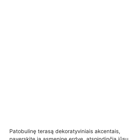
Patobulinę terasą dekoratyviniais akcentais,
paverskite ją asmenine erdve, atspindinčia jūsų