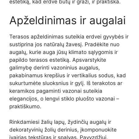
estetiką, kad erdvė būtų ir graži, ir praktiška.
Apželdinimas ir augalai
Terasos apželdinimas suteikia erdvei gyvybės ir
sustiprina jos natūralų žavesį. Pradėkite nuo
augalų, kurie auga jūsų klimato sąlygomis ir
papildo terasos estetiką. Apsvarstykite
galimybę derinti vazoninius augalus,
pakabinamus krepšius ir vertikalius sodus, kad
sukurtumėte sluoksnius ir gylį. Iš terakotos ar
keramikos pagaminti vazonai suteikia
elegancijos, o lengvi stiklo pluošto vazonai –
praktiškumo.
Rinkdamiesi žalių lapų, žydinčių augalų ir
dekoratyvinių žolių derinius, įkomponuokite
įvairias tekstūras ir spalvas. Pavyzdžiui,