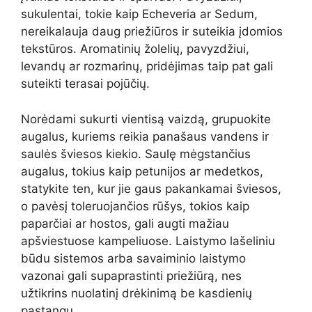
sukulentai, tokie kaip Echeveria ar Sedum,
nereikalauja daug priežiūros ir suteikia įdomios
tekstūros. Aromatinių žolelių, pavyzdžiui,
levandų ar rozmarinų, pridėjimas taip pat gali
suteikti terasai pojūčių.
Norėdami sukurti vientisą vaizdą, grupuokite
augalus, kuriems reikia panašaus vandens ir
saulės šviesos kiekio. Saulę mėgstančius
augalus, tokius kaip petunijos ar medetkos,
statykite ten, kur jie gaus pakankamai šviesos,
o pavėsį toleruojančios rūšys, tokios kaip
paparčiai ar hostos, gali augti mažiau
apšviestuose kampeliuose. Laistymo lašeliniu
būdu sistemos arba savaiminio laistymo
vazonai gali supaprastinti priežiūrą, nes
užtikrins nuolatinį drėkinimą be kasdienių
pastangų.