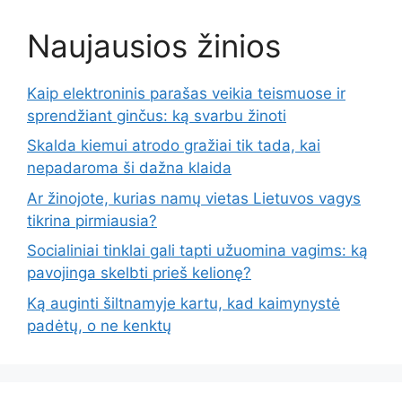
Naujausios žinios
Kaip elektroninis parašas veikia teismuose ir
sprendžiant ginčus: ką svarbu žinoti
Skalda kiemui atrodo gražiai tik tada, kai
nepadaroma ši dažna klaida
Ar žinojote, kurias namų vietas Lietuvos vagys
tikrina pirmiausia?
Socialiniai tinklai gali tapti užuomina vagims: ką
pavojinga skelbti prieš kelionę?
Ką auginti šiltnamyje kartu, kad kaimynystė
padėtų, o ne kenktų