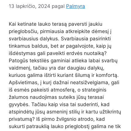
13 lapkričio, 2024
pagal
Palmyra
Kai ketinate lauko terasą paversti jaukiu
prieglobsčiu, pirmiausia atkreipkite dėmesį į
svarbiausius dalykus. Svarbiausia pasirinkti
tinkamus baldus, bet ar pagalvojote, kaip jų
išdėstymas gali paveikti erdvės nuotaiką?
Patogūs tekstilės gaminiai atlieka labai svarbų
vaidmenį, tačiau yra dar daugiau dalykų,
kuriuos galima ištirti kuriant šilumą ir komfortą.
Apšvietimas, į kurį dažnai neatsižvelgiama, gali
iš esmės pakeisti atmosferą, o strateginis
žalumos naudojimas suteiks jūsų terasai
gyvybės. Tačiau kaip visa tai suderinti, kad
atspindėtų jūsų asmeninį stilių ir kartu užtikrintų
privatumą? Iš pirmo žvilgsnio atrodo, kad
sukurti patrauklią lauko prieglobstį galima ne tik