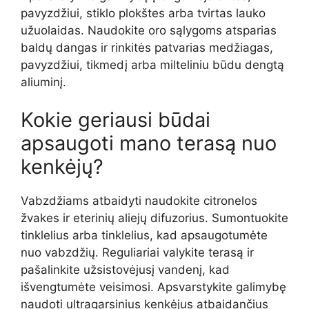
pavyzdžiui, stiklo plokštes arba tvirtas lauko
užuolaidas. Naudokite oro sąlygoms atsparias
baldų dangas ir rinkitės patvarias medžiagas,
pavyzdžiui, tikmedį arba milteliniu būdu dengtą
aliuminį.
Kokie geriausi būdai
apsaugoti mano terasą nuo
kenkėjų?
Vabzdžiams atbaidyti naudokite citronelos
žvakes ir eterinių aliejų difuzorius. Sumontuokite
tinklelius arba tinklelius, kad apsaugotumėte
nuo vabzdžių. Reguliariai valykite terasą ir
pašalinkite užsistovėjusį vandenį, kad
išvengtumėte veisimosi. Apsvarstykite galimybę
naudoti ultragarsinius kenkėjus atbaidančius