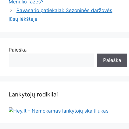
Mėnulio fazes?
Pavasario patiekalai: Sezoninės daržovės
jūsų lėkštėje
Paieška
Paieška
Lankytojų rodikliai