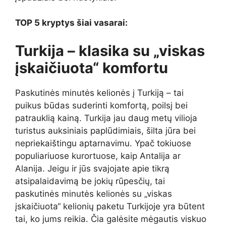
TOP 5 kryptys šiai vasarai:
Turkija – klasika su „viskas
įskaičiuota“ komfortu
Paskutinės minutės kelionės į Turkiją – tai
puikus būdas suderinti komfortą, poilsį bei
patrauklią kainą. Turkija jau daug metų vilioja
turistus auksiniais paplūdimiais, šilta jūra bei
nepriekaištingu aptarnavimu. Ypač tokiuose
populiariuose kurortuose, kaip Antalija ar
Alanija. Jeigu ir jūs svajojate apie tikrą
atsipalaidavimą be jokių rūpesčių, tai
paskutinės minutės kelionės su „viskas
įskaičiuota“ kelionių paketu Turkijoje yra būtent
tai, ko jums reikia. Čia galėsite mėgautis viskuo