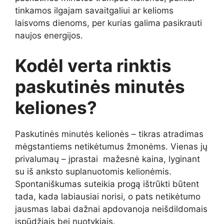
tinkamos ilgajam savaitgaliui ar kelioms
laisvoms dienoms, per kurias galima pasikrauti
naujos energijos.
Kodėl verta rinktis
paskutinės minutės
keliones?
Paskutinės minutės kelionės – tikras atradimas
mėgstantiems netikėtumus žmonėms. Vienas jų
privalumaų – įprastai mažesnė kaina, lyginant
su iš anksto suplanuotomis kelionėmis.
Spontaniškumas suteikia progą ištrūkti būtent
tada, kada labiausiai norisi, o pats netikėtumo
jausmas labai dažnai apdovanoja neišdildomais
įspūdžiais bei nuotykiais.