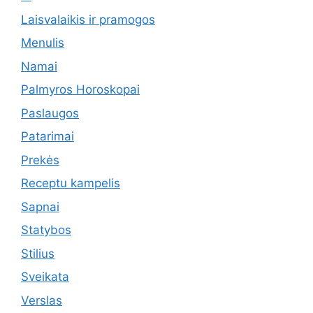
Laisvalaikis ir pramogos
Menulis
Namai
Palmyros Horoskopai
Paslaugos
Patarimai
Prekės
Receptu kampelis
Sapnai
Statybos
Stilius
Sveikata
Verslas