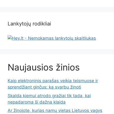
Lankytojų rodikliai
Naujausios žinios
Kaip elektroninis parašas veikia teismuose ir
sprendžiant ginčus: ką svarbu žinoti
Skalda kiemui atrodo gražiai tik tada, kai
nepadaroma ši dažna klaida
Ar žinojote, kurias namų vietas Lietuvos vagys