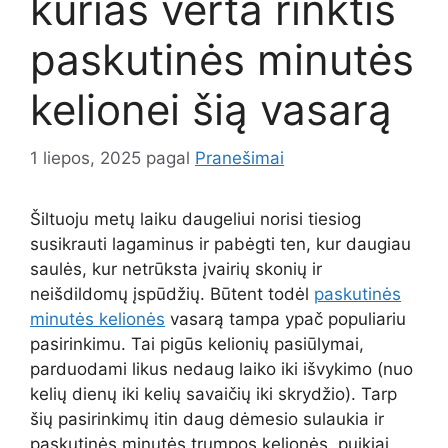
kurias verta rinktis
paskutinės minutės
kelionei šią vasarą
1 liepos, 2025
pagal
Pranešimai
Šiltuoju metų laiku daugeliui norisi tiesiog
susikrauti lagaminus ir pabėgti ten, kur daugiau
saulės, kur netrūksta įvairių skonių ir
neišdildomų įspūdžių. Būtent todėl
paskutinės
minutės kelionės
vasarą tampa ypač populiariu
pasirinkimu. Tai pigūs kelionių pasiūlymai,
parduodami likus nedaug laiko iki išvykimo (nuo
kelių dienų iki kelių savaičių iki skrydžio). Tarp
šių pasirinkimų itin daug dėmesio sulaukia ir
paskutinės minutės trumpos kelionės, puikiai