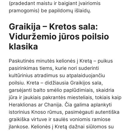
(pradedant maistu ir baigiant įvairiomis
pramogomis) be papildomų išlaidų.
Graikija – Kretos sala:
Viduržemio jūros poilsio
klasika
Paskutinės minutės kelionės į Kretą – puikus
pasirinkimas tiems, kurie nori suderinti
kultūrinius atradimus su atpalaiduojančiu
poilsiu. Kreta – didžiausia Graikijos sala,
garsėjanti balto smėlio paplūdimiais, skaidria
jūra ir jaukiais pakrantės miesteliais, tokiais kaip
Heraklionas ar Chanija. Čia galima aplankyti
istorinius Knoso rūmus, pasimėgauti autentiška
graikiška virtuve ir saulės voniomis ramiose
įlankose. Kelionės į Kretą dažnai siūlomos su