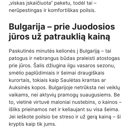
„viskas įskaičiuota“ paketu, todėl tai –
nerūpestingas ir komfortiškas poilsis.
Bulgarija – prie Juodosios
jūros už patrauklią kainą
Paskutinės minutės kelionės į Bulgariją – tai
patogus ir nebrangus būdas praleisti atostogas
prie jūros. Šalis džiugina ilgu vasaros sezonu,
smėlio paplūdimiais ir šeimai draugiškais
kurortais, tokiais kaip Saulėtas krantas ar
Auksinės kopos. Bulgarijoje netrūksta nei veiklų
vaikams, nei aktyvių pramogų suaugusiems. Be
to, vietinė virtuvė maloniai nustebins, o kainos –
išliks prieinamos net ir keliaujant su visa šeima.
Jei ieškote poilsio be streso ir už gerą kainą – ši
kryptis kaip tik jums.