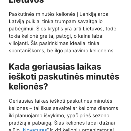
Paskutinės minutės kelionės į Lenkiją arba
Latviją puikiai tinka trumpam savaitgalio
pabėgimui. Šios kryptis yra arti Lietuvos, todėl
tokia kelionė greita, patogi, o kaina labai
viliojanti. Šis pasirinkimas idealiai tinka
spontaniškoms, be ilgo planavimo kelionėms.
Kada geriausias laikas
ieškoti paskutinės minutės
kelionės?
Geriausias laikas ieškoti paskutinės minutės
kelionės – tai likus savaitei ar kelioms dienoms
iki planuojamo išvykimo, ypač prieš sezono
pradžią ir pabaigą. Šias keliones labai dažnai
siūlo „
Novaturas
“ ir kiti kelionių organizatoriai.