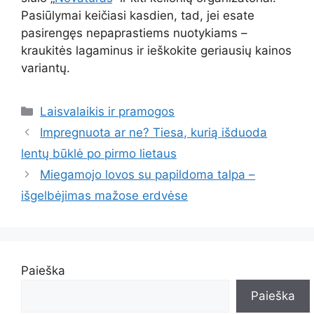
Pasiūlymai keičiasi kasdien, tad, jei esate
pasirengęs nepaprastiems nuotykiams –
kraukitės lagaminus ir ieškokite geriausių kainos
variantų.
Kategorijos
Laisvalaikis ir pramogos
Impregnuota ar ne? Tiesa, kurią išduoda
lentų būklė po pirmo lietaus
Miegamojo lovos su papildoma talpa –
išgelbėjimas mažose erdvėse
Paieška
Paieška