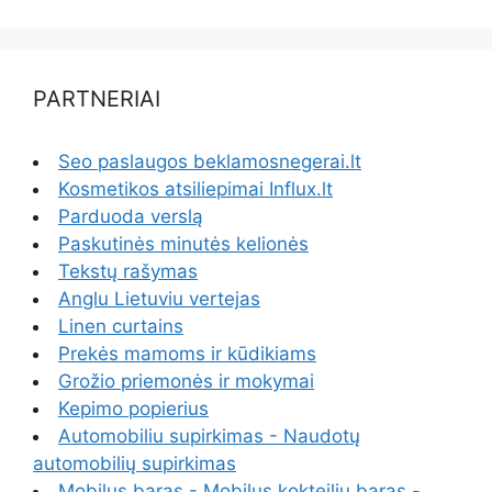
PARTNERIAI
Seo paslaugos beklamosnegerai.lt
Kosmetikos atsiliepimai Influx.lt
Parduoda verslą
Paskutinės minutės kelionės
Tekstų rašymas
Anglu Lietuviu vertejas
Linen curtains
Prekės mamoms ir kūdikiams
Grožio priemonės ir mokymai
Kepimo popierius
Automobiliu supirkimas - Naudotų
automobilių supirkimas
Mobilus baras - Mobilus kokteilių baras -