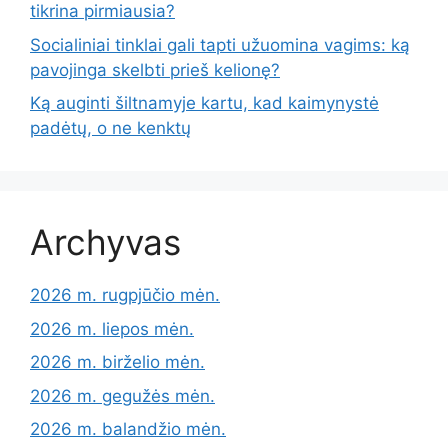
tikrina pirmiausia?
Socialiniai tinklai gali tapti užuomina vagims: ką
pavojinga skelbti prieš kelionę?
Ką auginti šiltnamyje kartu, kad kaimynystė
padėtų, o ne kenktų
Archyvas
2026 m. rugpjūčio mėn.
2026 m. liepos mėn.
2026 m. birželio mėn.
2026 m. gegužės mėn.
2026 m. balandžio mėn.