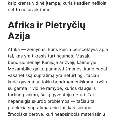
kaip krenta vidinė įtampa, kurią kasdien nešioja
net to nesuvokdami.
Afrika ir Pietryčių
Azija
Afrika — žemynas, kuris keičia perspektyvą apie
tai, kas yra tikrasis turtingumas. Masajų
bendruomenėje Kenijoje ar žvejų kaimelyje
Mozambike galite pamatyti žmones, kurie pagal
vakarietišką supratimą yra neturtingi, tačiau
kurie gyvena su tokiu bendruomeniškumu, ryšiu
su gamta ir vidine ramybe, kurios daugelis
turtingų vakarų šalių gyventojų neturi. Tai
nepaneigia skurdo problemos — tačiau tai
praplečia supratimą apie tai, kas sukuria
žmogišką gerovę, kuri neapsiriboja materialiniu