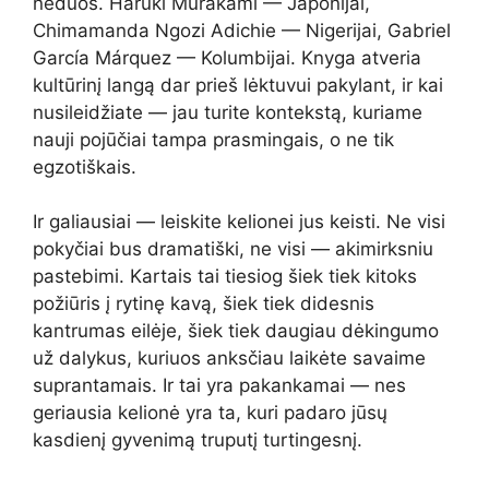
neduos. Haruki Murakami — Japonijai,
Chimamanda Ngozi Adichie — Nigerijai, Gabriel
García Márquez — Kolumbijai. Knyga atveria
kultūrinį langą dar prieš lėktuvui pakylant, ir kai
nusileidžiate — jau turite kontekstą, kuriame
nauji pojūčiai tampa prasmingais, o ne tik
egzotiškais.
Ir galiausiai — leiskite kelionei jus keisti. Ne visi
pokyčiai bus dramatiški, ne visi — akimirksniu
pastebimi. Kartais tai tiesiog šiek tiek kitoks
požiūris į rytinę kavą, šiek tiek didesnis
kantrumas eilėje, šiek tiek daugiau dėkingumo
už dalykus, kuriuos anksčiau laikėte savaime
suprantamais. Ir tai yra pakankamai — nes
geriausia kelionė yra ta, kuri padaro jūsų
kasdienį gyvenimą truputį turtingesnį.