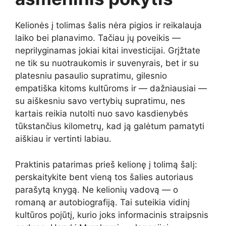
Kelionės į tolimas šalis nėra pigios ir reikalauja
laiko bei planavimo. Tačiau jų poveikis —
neprilyginamas jokiai kitai investicijai. Grįžtate
ne tik su nuotraukomis ir suvenyrais, bet ir su
platesniu pasaulio supratimu, gilesnio
empatiška kitoms kultūroms ir — dažniausiai —
su aiškesniu savo vertybių supratimu, nes
kartais reikia nutolti nuo savo kasdienybės
tūkstančius kilometrų, kad ją galėtum pamatyti
aiškiau ir vertinti labiau.
Praktinis patarimas prieš kelionę į tolimą šalį:
perskaitykite bent vieną tos šalies autoriaus
parašytą knygą. Ne kelionių vadovą — o
romaną ar autobiografiją. Tai suteikia vidinį
kultūros pojūtį, kurio joks informacinis straipsnis