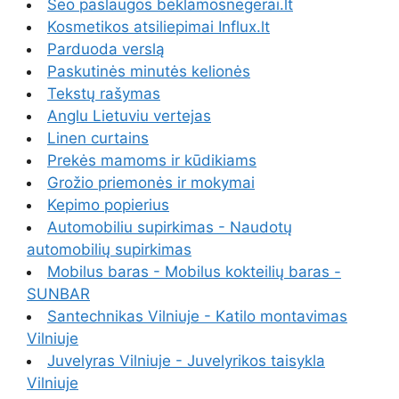
Seo paslaugos beklamosnegerai.lt
Kosmetikos atsiliepimai Influx.lt
Parduoda verslą
Paskutinės minutės kelionės
Tekstų rašymas
Anglu Lietuviu vertejas
Linen curtains
Prekės mamoms ir kūdikiams
Grožio priemonės ir mokymai
Kepimo popierius
Automobiliu supirkimas - Naudotų
automobilių supirkimas
Mobilus baras - Mobilus kokteilių baras -
SUNBAR
Santechnikas Vilniuje - Katilo montavimas
Vilniuje
Juvelyras Vilniuje - Juvelyrikos taisykla
Vilniuje