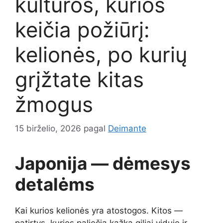
kultūros, kurios
keičia požiūrį:
kelionės, po kurių
grįžtate kitas
žmogus
15 birželio, 2026
pagal
Deimante
Japonija — dėmesys
detalėms
Kai kurios kelionės yra atostogos. Kitos —