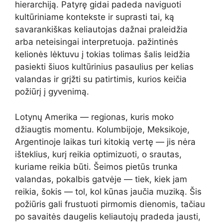
hierarchiją. Patyrę gidai padeda naviguoti
kultūriniame kontekste ir suprasti tai, ką
savarankiškas keliautojas dažnai praleidžia
arba neteisingai interpretuoja. pažintinės
kelionės lėktuvu į tokias tolimas šalis leidžia
pasiekti šiuos kultūrinius pasaulius per kelias
valandas ir grįžti su patirtimis, kurios keičia
požiūrį į gyvenimą.
Lotynų Amerika — regionas, kuris moko
džiaugtis momentu. Kolumbijoje, Meksikoje,
Argentinoje laikas turi kitokią vertę — jis nėra
išteklius, kurį reikia optimizuoti, o srautas,
kuriame reikia būti. Šeimos pietūs trunka
valandas, pokalbis gatvėje — tiek, kiek jam
reikia, šokis — tol, kol kūnas jaučia muziką. Šis
požiūris gali frustuoti pirmomis dienomis, tačiau
po savaitės daugelis keliautojų pradeda jausti,