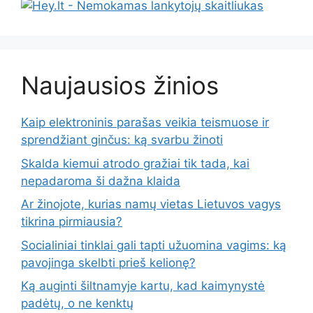
Naujausios žinios
Kaip elektroninis parašas veikia teismuose ir
sprendžiant ginčus: ką svarbu žinoti
Skalda kiemui atrodo gražiai tik tada, kai
nepadaroma ši dažna klaida
Ar žinojote, kurias namų vietas Lietuvos vagys
tikrina pirmiausia?
Socialiniai tinklai gali tapti užuomina vagims: ką
pavojinga skelbti prieš kelionę?
Ką auginti šiltnamyje kartu, kad kaimynystė
padėtų, o ne kenktų