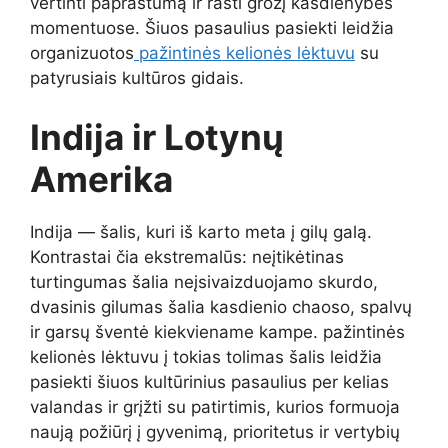
vertinti paprastumą ir rasti grožį kasdienybės
momentuose. Šiuos pasaulius pasiekti leidžia
organizuotos
pažintinės kelionės lėktuvu
su
patyrusiais kultūros gidais.
Indija ir Lotynų
Amerika
Indija — šalis, kuri iš karto meta į gilų galą.
Kontrastai čia ekstremalūs: neįtikėtinas
turtingumas šalia neįsivaizduojamo skurdo,
dvasinis gilumas šalia kasdienio chaoso, spalvų
ir garsų šventė kiekviename kampe. pažintinės
kelionės lėktuvu į tokias tolimas šalis leidžia
pasiekti šiuos kultūrinius pasaulius per kelias
valandas ir grįžti su patirtimis, kurios formuoja
naują požiūrį į gyvenimą, prioritetus ir vertybių