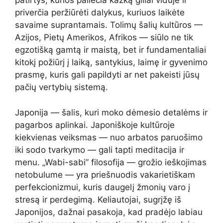
patirtys, kurios paliečia kažką giliai viduje ir
priverčia peržiūrėti dalykus, kuriuos laikėte
savaime suprantamais. Tolimų šalių kultūros —
Azijos, Pietų Amerikos, Afrikos — siūlo ne tik
egzotišką gamtą ir maistą, bet ir fundamentaliai
kitokį požiūrį į laiką, santykius, laimę ir gyvenimo
prasmę, kuris gali papildyti ar net pakeisti jūsų
pačių vertybių sistemą.
Japonija — šalis, kuri moko dėmesio detalėms ir
pagarbos aplinkai. Japoniškoje kultūroje
kiekvienas veiksmas — nuo arbatos paruošimo
iki sodo tvarkymo — gali tapti meditacija ir
menu. „Wabi-sabi” filosofija — grožio ieškojimas
netobulume — yra priešnuodis vakarietiškam
perfekcionizmui, kuris daugelį žmonių varo į
stresą ir perdegimą. Keliautojai, sugrįžę iš
Japonijos, dažnai pasakoja, kad pradėjo labiau