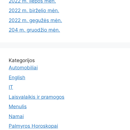
2022 m. liepos mėn.
2022 m. birželio mėn.
2022 m. gegužės mėn.
204 m. gruodžio mėn.
Kategorijos
Automobiliai
English
IT
Laisvalaikis ir pramogos
Menulis
Namai
Palmyros Horoskopai