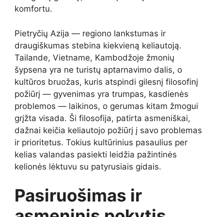
komfortu.
Pietryčių Azija — regiono lankstumas ir
draugiškumas stebina kiekvieną keliautoją.
Tailande, Vietname, Kambodžoje žmonių
šypsena yra ne turistų aptarnavimo dalis, o
kultūros bruožas, kuris atspindi gilesnį filosofinį
požiūrį — gyvenimas yra trumpas, kasdienės
problemos — laikinos, o gerumas kitam žmogui
grįžta visada. Ši filosofija, patirta asmeniškai,
dažnai keičia keliautojo požiūrį į savo problemas
ir prioritetus. Tokius kultūrinius pasaulius per
kelias valandas pasiekti leidžia pažintinės
kelionės lėktuvu su patyrusiais gidais.
Pasiruošimas ir
asmeninis pokytis