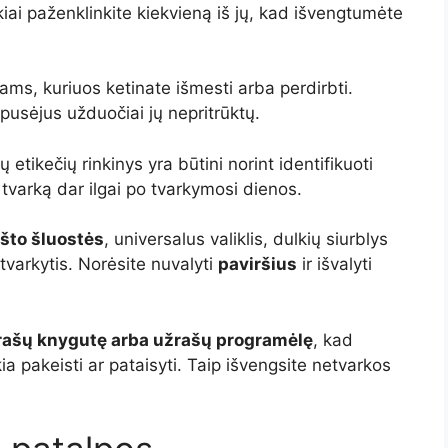
škiai paženklinkite kiekvieną iš jų, kad išvengtumėte
ams, kuriuos ketinate išmesti arba perdirbti.
 įpusėjus užduočiai jų nepritrūktų.
ų etikečių rinkinys yra būtini norint identifikuoti
i tvarką dar ilgai po tvarkymosi dienos.
što šluostės
, universalus valiklis, dulkių siurblys
tvarkytis. Norėsite nuvalyti
paviršius
ir išvalyti
rašų knygutę arba užrašų programėlę
, kad
ia pakeisti ar pataisyti. Taip išvengsite netvarkos