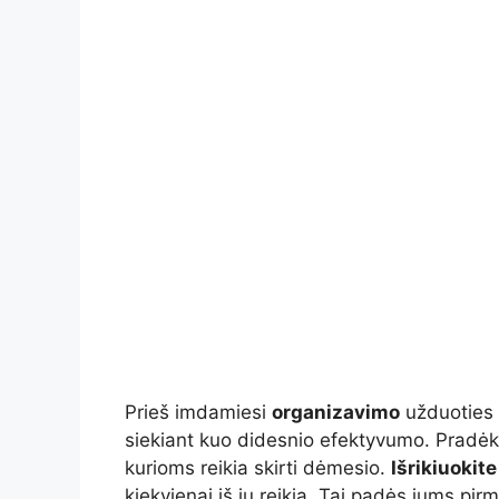
Prieš imdamiesi
organizavimo
užduoties ,
siekiant kuo didesnio efektyvumo. Pradėki
kurioms reikia skirti dėmesio.
Išrikiuokit
kiekvienai iš jų reikia. Tai padės jums pir