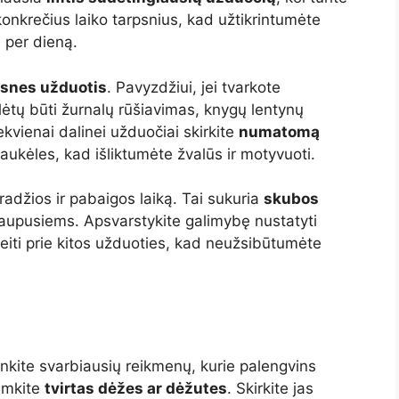
 konkrečius laiko tarpsnius, kad užtikrintumėte
i per dieną.
snes užduotis
. Pavyzdžiui, jei tvarkote
ėtų būti žurnalų rūšiavimas, knygų lentynų
kvienai dalinei užduočiai skirkite
numatomą
aukėles, kad išliktumėte žvalūs ir motyvuoti.
radžios ir pabaigos laiką. Tai sukuria
skubos
sikaupusiems. Apsvarstykite galimybę nustatyti
reiti prie kitos užduoties, kad neužsibūtumėte
inkite svarbiausių reikmenų, kurie palengvins
aimkite
tvirtas dėžes ar dėžutes
. Skirkite jas