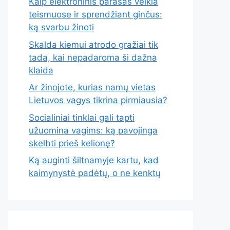
Kaip elektroninis parašas veikia
teismuose ir sprendžiant ginčus:
ką svarbu žinoti
Skalda kiemui atrodo gražiai tik
tada, kai nepadaroma ši dažna
klaida
Ar žinojote, kurias namų vietas
Lietuvos vagys tikrina pirmiausia?
Socialiniai tinklai gali tapti
užuomina vagims: ką pavojinga
skelbti prieš kelionę?
Ką auginti šiltnamyje kartu, kad
kaimynystė padėtų, o ne kenktų