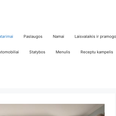
atarimai
Paslaugos
Namai
Laisvalaikis ir pramog
utomobiliai
Statybos
Menulis
Receptu kampelis