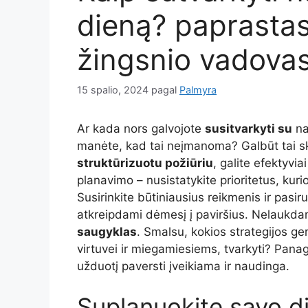
dieną? paprastas
žingsnio vadova
15 spalio, 2024
pagal
Palmyra
Ar kada nors galvojote
susitvarkyti su
na
manėte, kad tai neįmanoma? Galbūt tai sk
struktūrizuotu požiūriu
, galite efektyvi
planavimo – nusistatykite prioritetus, kuri
Susirinkite būtiniausius reikmenis ir pasir
atkreipdami dėmesį į paviršius. Nelaukdami
saugyklas
. Smalsu, kokios strategijos ge
virtuvei ir miegamiesiems, tvarkyti? Panag
užduotį paversti įveikiama ir naudinga.
Suplanuokite savo d