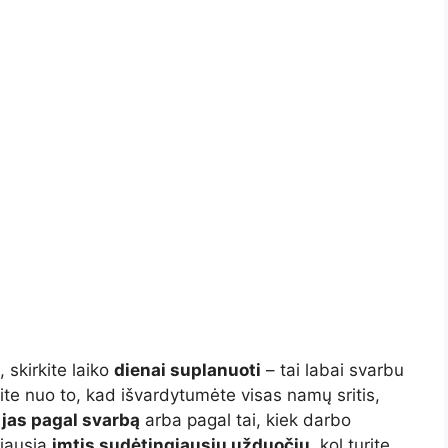
 skirkite laiko
dienai suplanuoti
– tai labai svarbu
te nuo to, kad išvardytumėte visas namų sritis,
e jas pagal svarbą
arba pagal tai, kiek darbo
miausia
imtis sudėtingiausių užduočių
, kol turite