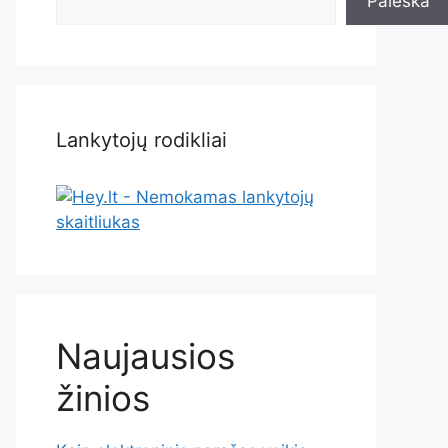
Paieška
Lankytojų rodikliai
Naujausios
žinios