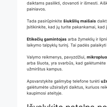
daiktams pasilikti, dovanoti ir išmesti. Ai
painiavos.
Tada pasirūpinkite
šiukšlių maišais
daikt
Įsitikinkite, kad jų turite pakankamai, kad
Etikečių gamintojas
arba žymeklių ir lipni
laikymo talpyklų turinį. Tai padės palaikyt
Valymo reikmenys, pavyzdžiui,
mikropluo
arba šluota, yra svarbūs, kad galėtumėte 
užmirštus kampus.
Apsvarstykite galimybę telefone turėti
už
galėtumėte užsirašyti daiktus, kuriuos reik
kaupimosi ateityje.