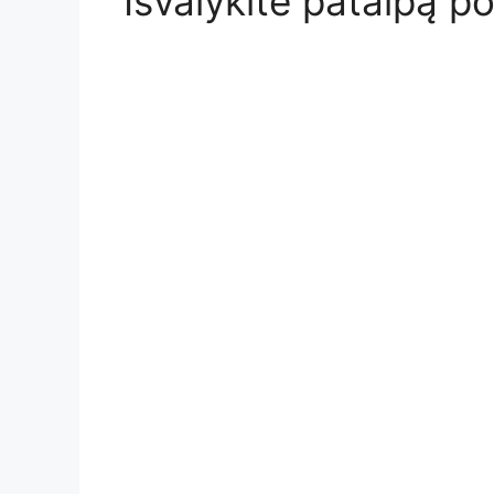
Išvalykite patalpą p