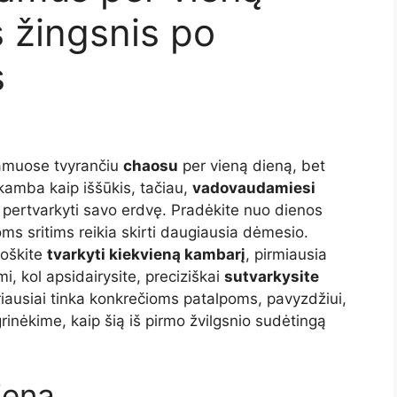
 žingsnis po
s
muose tvyrančiu
chaosu
per vieną dieną, bet
amba kaip iššūkis, tačiau,
vadovaudamiesi
ai pertvarkyti savo erdvę. Pradėkite nuo dienos
oms sritims reikia skirti daugiausia dėmesio.
uoškite
tvarkyti kiekvieną kambarį
, pirmiausia
, kol apsidairysite, preciziškai
sutvarkysite
riausiai tinka konkrečioms patalpoms, pavyzdžiui,
rinėkime, kaip šią iš pirmo žvilgsnio sudėtingą
ieną