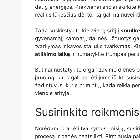
daug energijos. Kiekvienai sričiai skirkite
realius lūkesčius dėl to, ką galima nuveikt
Tada suskirstykite kiekvieną sritį į
smulke
gyvenamąjį kambarį, dalinės užduotys gal
tvarkymas ir kavos staliuko tvarkymas. Kie
atlikimo laiką
ir numatykite trumpas pertr
Būtinai nustatykite organizavimo dienos p
jausmą
, kuris gali padėti jums išlikti su
žadintuvus, kurie primintų, kada reikia pe
vienoje srityje.
Susirinkite reikmenis
Norėdami pradėti tvarkymosi misiją, susir
procesą ir padės neatsilikti. Pirmiausia p