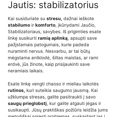
Jautis: stabilizatorius
Kai susiduriate su
stresu,
dažnai ieškote
stabilumo
ir
komforto
, įkūnydami Jaučio,
Stabilizatoriaus, savybes. Iš prigimties esate
linkę susikurti
ramią aplinką
, apsupti save
pažįstamais patogumais, kurie padeda
nuraminti nervus. Nesvarbu, ar tai būtų
mėgstama antklodė, šiltas maistas, ar rami
erdvė, jūs žinote, kaip prisijaukinti save
neramiais laikais.
Esate linkę vengti chaoso ir mieliau laikotės
rutinos,
kuri suteikia saugumo jausmą. Kai
užklumpa stresas, galite pasitraukti į savo
saugų prieglobstį
, kur galite atgauti jėgas ir
susikaupti. Jūsų praktiškas požiūris leidžia jums
metodiškai spręsti problemas, suskaidant jas į