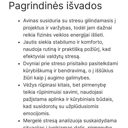
Pagrindinės išvados
Avinas susiduria su stresu gilindamasis į
projektus ir varžybas, todėl jam dažnai
reikia fizinės veiklos energijai išlieti.
Jautis siekia stabilumo ir komforto,
naudoja rutiną ir praktišką požiūrį, kad
efektyviai valdytų stresą.
Dvyniai prie streso prisitaiko pasitelkdami
kūrybiškumą ir bendravimą, o į iššūkius
žiūri kaip į augimo galimybes.
Vėžys rūpinasi kitais, bet pirmenybę
teikia rūpinimuisi savimi, naudojasi
pažįstama aplinka ir kūrybiniais būdais,
kad susidorotų su užplūdusiomis
emocijomis.
Mergelė stresą analizuoja suskaidydama
situacijas į įveikiamas dalis, pirmenybę