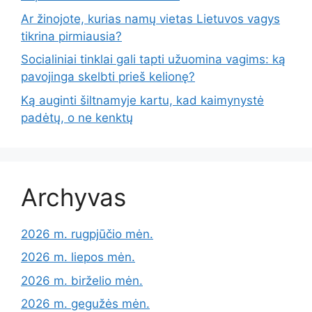
Ar žinojote, kurias namų vietas Lietuvos vagys
tikrina pirmiausia?
Socialiniai tinklai gali tapti užuomina vagims: ką
pavojinga skelbti prieš kelionę?
Ką auginti šiltnamyje kartu, kad kaimynystė
padėtų, o ne kenktų
Archyvas
2026 m. rugpjūčio mėn.
2026 m. liepos mėn.
2026 m. birželio mėn.
2026 m. gegužės mėn.