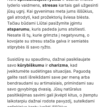
lyderio vaidmens,
stresas
kartais gali užgesinti
jūsų ugnį. Kai gyvenimas meta jums iššūkius,
gali atrodyti, kad prožektorių šviesa blėsta.
Tačiau būdami Liūtai pasižymite įgimtu
atsparumu
, kuris padeda jums atsitiesti.
Nesate iš tų, kurie grimzta į negatyvumą, o
kovojate su stresu stačia galva ir semiatės
stiprybės iš savo ryžto.
Susidūrę su spaudimu, dažnai pasikliaujate
savo
kūrybiškumu
ir
charizma
, kad
įveiktumėte sudėtingas situacijas. Paguodą
galite rasti išreikšdami save per meną arba
bendraudami su artimaisiais, primindami sau
savo gyvybingą dvasią. Jūsų natūralus
pasitikėjimas savimi gali įkvėpti kitus, o įtemptu
laikotarpiu dažnai rodote pavyzdį, sutelkdami
aplinkinius kartu įveikti iššūkius.