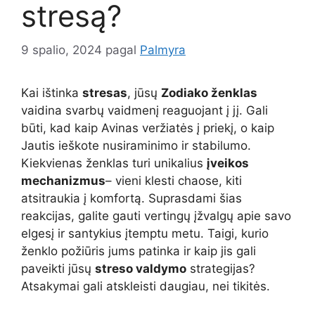
stresą?
9 spalio, 2024
pagal
Palmyra
Kai ištinka
stresas
, jūsų
Zodiako ženklas
vaidina svarbų vaidmenį reaguojant į jį. Gali
būti, kad kaip Avinas veržiatės į priekį, o kaip
Jautis ieškote nusiraminimo ir stabilumo.
Kiekvienas ženklas turi unikalius
įveikos
mechanizmus
– vieni klesti chaose, kiti
atsitraukia į komfortą. Suprasdami šias
reakcijas, galite gauti vertingų įžvalgų apie savo
elgesį ir santykius įtemptu metu. Taigi, kurio
ženklo požiūris jums patinka ir kaip jis gali
paveikti jūsų
streso valdymo
strategijas?
Atsakymai gali atskleisti daugiau, nei tikitės.