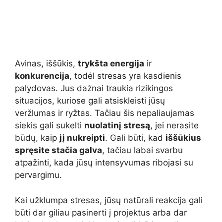
Avinas, iššūkis,
trykšta energija
ir
konkurencija
, todėl stresas yra kasdienis
palydovas. Jus dažnai traukia rizikingos
situacijos, kuriose gali atsiskleisti jūsų
veržlumas ir ryžtas. Tačiau šis nepaliaujamas
siekis gali sukelti
nuolatinį stresą
, jei nerasite
būdų, kaip
jį nukreipti
. Gali būti, kad
iššūkius
spręsite stačia galva
, tačiau labai svarbu
atpažinti, kada jūsų intensyvumas ribojasi su
pervargimu.
Kai užklumpa stresas, jūsų natūrali reakcija gali
būti dar giliau pasinerti į projektus arba dar