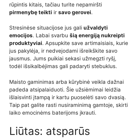
rūpintis kitais, tačiau turite nepamiršti
pirmenybę teikti
ir
savo gerovei
.
Stresinėse situacijose jus gali
užvaldyti
emocijos
. Labai svarbu
šią energiją nukreipti
produktyviai
. Apsupkite save artimaisiais, kurie
jus pakylėja, ir nedvejodami išreikškite savo
jausmus. Jums puikiai sekasi užmegzti ryšį,
todėl išsikalbėjimas gali padaryti stebuklus.
Maisto gaminimas arba kūrybinė veikla dažnai
padeda atsipalaiduoti. Šie užsiėmimai leidžia
išlaisvinti įtampą ir kartu puoselėti savo dvasią.
Taip pat galite rasti nusiraminimą gamtoje, skirti
laiko emocinėms baterijoms įkrauti.
Liūtas: atsparūs