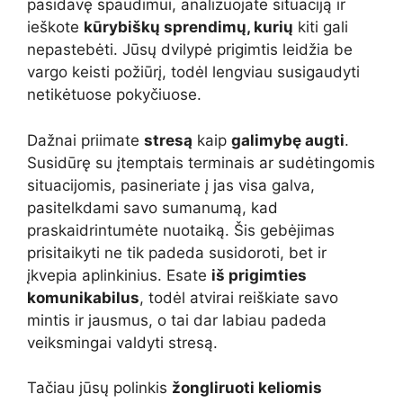
pasidavę spaudimui, analizuojate situaciją ir
ieškote
kūrybiškų sprendimų, kurių
kiti gali
nepastebėti. Jūsų dvilypė prigimtis leidžia be
vargo keisti požiūrį, todėl lengviau susigaudyti
netikėtuose pokyčiuose.
Dažnai priimate
stresą
kaip
galimybę augti
.
Susidūrę su įtemptais terminais ar sudėtingomis
situacijomis, pasineriate į jas visa galva,
pasitelkdami savo sumanumą, kad
praskaidrintumėte nuotaiką. Šis gebėjimas
prisitaikyti ne tik padeda susidoroti, bet ir
įkvepia aplinkinius. Esate
iš prigimties
komunikabilus
, todėl atvirai reiškiate savo
mintis ir jausmus, o tai dar labiau padeda
veiksmingai valdyti stresą.
Tačiau jūsų polinkis
žongliruoti keliomis