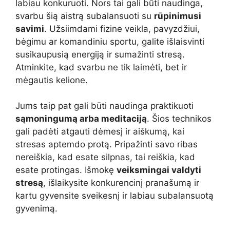
labiau konkuruoti. Nors tai gali būti naudinga,
svarbu šią aistrą subalansuoti su
rūpinimusi
savimi
. Užsiimdami fizine veikla, pavyzdžiui,
bėgimu ar komandiniu sportu, galite išlaisvinti
susikaupusią energiją ir sumažinti stresą.
Atminkite, kad svarbu ne tik laimėti, bet ir
mėgautis kelione.
Jums taip pat gali būti naudinga praktikuoti
sąmoningumą arba meditaciją
. Šios technikos
gali padėti atgauti dėmesį ir aiškumą, kai
stresas aptemdo protą. Pripažinti savo ribas
nereiškia, kad esate silpnas, tai reiškia, kad
esate protingas. Išmokę
veiksmingai valdyti
stresą
, išlaikysite konkurencinį pranašumą ir
kartu gyvensite sveikesnį ir labiau subalansuotą
gyvenimą.