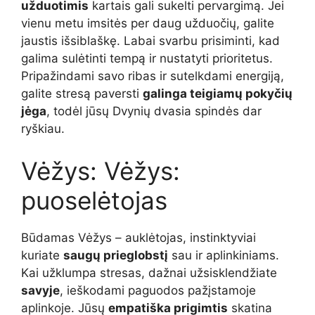
užduotimis
kartais gali sukelti pervargimą. Jei
vienu metu imsitės per daug užduočių, galite
jaustis išsiblaškę. Labai svarbu prisiminti, kad
galima sulėtinti tempą ir nustatyti prioritetus.
Pripažindami savo ribas ir sutelkdami energiją,
galite stresą paversti
galinga teigiamų pokyčių
jėga
, todėl jūsų Dvynių dvasia spindės dar
ryškiau.
Vėžys: Vėžys:
puoselėtojas
Būdamas Vėžys – auklėtojas, instinktyviai
kuriate
saugų prieglobstį
sau ir aplinkiniams.
Kai užklumpa stresas, dažnai užsisklendžiate
savyje
, ieškodami paguodos pažįstamoje
aplinkoje. Jūsų
empatiška prigimtis
skatina