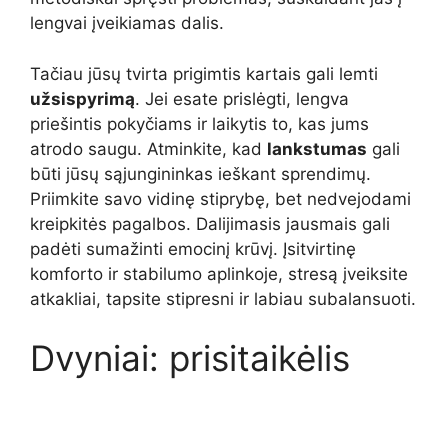
lengvai įveikiamas dalis.
Tačiau jūsų tvirta prigimtis kartais gali lemti
užsispyrimą
. Jei esate prislėgti, lengva
priešintis pokyčiams ir laikytis to, kas jums
atrodo saugu. Atminkite, kad
lankstumas
gali
būti jūsų sąjungininkas ieškant sprendimų.
Priimkite savo vidinę stiprybę, bet nedvejodami
kreipkitės pagalbos. Dalijimasis jausmais gali
padėti sumažinti emocinį krūvį. Įsitvirtinę
komforto ir stabilumo aplinkoje, stresą įveiksite
atkakliai, tapsite stipresni ir labiau subalansuoti.
Dvyniai: prisitaikėlis