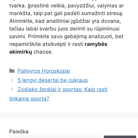
tvarka. Įprastinė veikla, pavyzdžiui, valymas ar
mankšta, taip pat gali padėti sumažinti stresą.
Atminkite, kad analitiniai įgūdžiai yra dovana,
tačiau labai svarbu juos derinti su rūpinimusi
savimi. Priimkite savo gebėjimą analizuoti, bet
nepamirškite atsikvėpti ir rasti
ramybės
akimirkų
chaose.
Kategorijos
Palmyros Horoskopai
5 lengvi desertai be cukraus
Zodiako ženklai ir sportas: Kaip rasti
tinkamą sportą?
Paieška