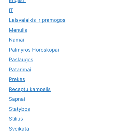
English
IT
Laisvalaikis ir pramogos
Menulis
Namai
Palmyros Horoskopai
Paslaugos
Patarimai
Prekės
Receptu kampelis
Sapnai
Statybos
Stilius
Sveikata