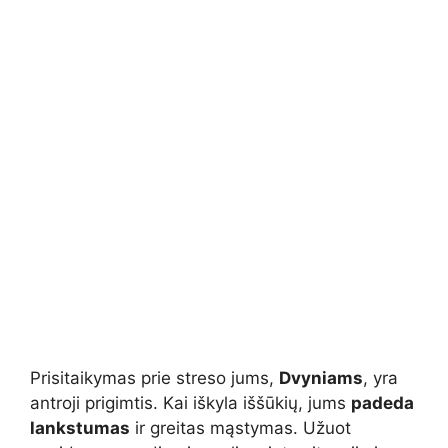
Prisitaikymas prie streso jums,
Dvyniams
, yra
antroji prigimtis. Kai iškyla iššūkių, jums
padeda
lankstumas
ir greitas mąstymas. Užuot