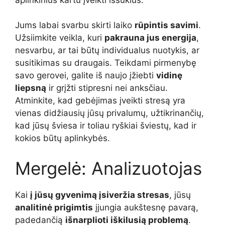
Jums labai svarbu skirti laiko
rūpintis savimi
.
Užsiimkite veikla, kuri
pakrauna jus energija
,
nesvarbu, ar tai būtų individualus nuotykis, ar
susitikimas su draugais. Teikdami pirmenybę
savo gerovei, galite iš naujo įžiebti
vidinę
liepsną
ir grįžti stipresni nei anksčiau.
Atminkite, kad gebėjimas įveikti stresą yra
vienas didžiausių jūsų privalumų, užtikrinančių,
kad jūsų šviesa ir toliau ryškiai šviestų, kad ir
kokios būtų aplinkybės.
Mergelė: Analizuotojas
Kai
į jūsų gyvenimą įsiveržia stresas
, jūsų
analitinė prigimtis
įjungia aukštesnę pavarą,
padedančią
išnarplioti iškilusią problemą
.