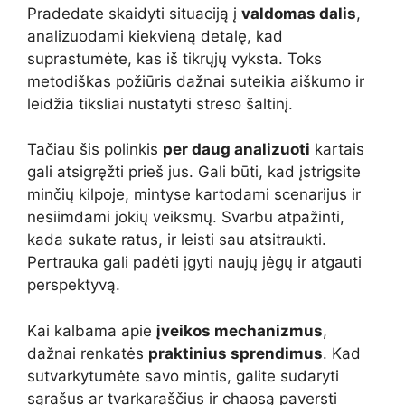
Pradedate skaidyti situaciją į
valdomas dalis
,
analizuodami kiekvieną detalę, kad
suprastumėte, kas iš tikrųjų vyksta. Toks
metodiškas požiūris dažnai suteikia aiškumo ir
leidžia tiksliai nustatyti streso šaltinį.
Tačiau šis polinkis
per daug analizuoti
kartais
gali atsigręžti prieš jus. Gali būti, kad įstrigsite
minčių kilpoje, mintyse kartodami scenarijus ir
nesiimdami jokių veiksmų. Svarbu atpažinti,
kada sukate ratus, ir leisti sau atsitraukti.
Pertrauka gali padėti įgyti naujų jėgų ir atgauti
perspektyvą.
Kai kalbama apie
įveikos mechanizmus
,
dažnai renkatės
praktinius sprendimus
. Kad
sutvarkytumėte savo mintis, galite sudaryti
sąrašus ar tvarkaraščius ir chaosą paversti