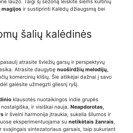
e laužo. Taigi šį sezoną leiskite šiems kultinių
o magijos
ir sustiprinti Kalėdų džiaugsmą bei
omų šalių kalėdinės
pasaulį atrasite šviežių garsų ir perspektyvų
lasika. Atrasite daugybę
nuoširdžių melodijų,
ų komercinių klišių. Šie atlikėjai dažnai į savo
odėl galėsite užmegzti gilesnį ryšį.
idinio
klausotės nuotaikingos indie grupės
 nostalgiška, ir visiškai nauja.
Neapdorotas,
ys
ir švelni harmonija įtraukia, sukelia šilumos ir
uriuose eksperimentuojama su
netikėtais žanrais
,
svajingais sintezatoriaus garsais, taip sukuriant