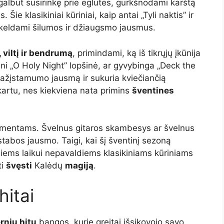
 galbūt susirinkę prie eglutės, gurkšnodami karštą
ie klasikiniai kūriniai, kaip antai „Tyli naktis” ir
sukeldami šilumos ir džiaugsmo jausmus.
, viltį ir bendrumą
, primindami, ką iš tikrųjų įkūnija
lni „O Holy Night” lopšinė, ar gyvybinga „Deck the
 pažįstamumo jausmą ir sukuria kviečiančią
 kartu, nes kiekviena nata primins
šventines
rumentams. Švelnus gitaros skambesys ar švelnus
stabos jausmo. Taigi, kai šį šventinį sezoną
e šiems laikui nepavaldiems klasikiniams kūriniams
ti
švęsti
Kalėdų
magiją
.
hitai
nių hitų
bangos, kurie greitai išsikovojo savo