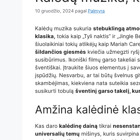
10 gruodžio, 2024
pagal
Palmyra
Kalėdų muzika sukuria
stebuklingą atmo
klasika,
tokia kaip „Tyli naktis” ir „Jingle
šiuolaikiniai tokių atlikėjų kaip Mariah Car
šildančios giesmės
kviečia užmegzti ryšį
susibūrimus. Ikoniški filmų garso takeliai
šventiškai. Įtraukite šiuos elementus į s
įspūdžių. Nesvarbu, ar tai būtų švelnus g
skambėjimas, kiekviena nata suteikia sezo
susikurti tobulą
šventinį garso takelį, ku
Amžina kalėdinė kla
Kas daro
kalėdinę dainą
tikrai
nesenstan
universalių temų
mišinys, kuris suvirpin