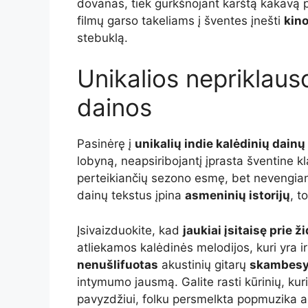
dovanas, tiek gurkšnojant karštą kakavą pri
filmų garso takeliams į šventes įnešti
kin
stebuklą.
Unikalios nepriklaus
dainos
Pasinėrę į
unikalių indie kalėdinių dainų
lobyną, neapsiribojantį įprasta šventine k
perteikiančių sezono esmę, bet nevengianči
dainų tekstus įpina
asmeninių istorijų
, t
Įsivaizduokite, kad
jaukiai įsitaisę prie ž
atliekamos kalėdinės melodijos, kuri yra ir
nenušlifuotas
akustinių gitarų
skambes
intymumo jausmą. Galite rasti kūrinių, k
pavyzdžiui, folku persmelkta popmuzika ar 