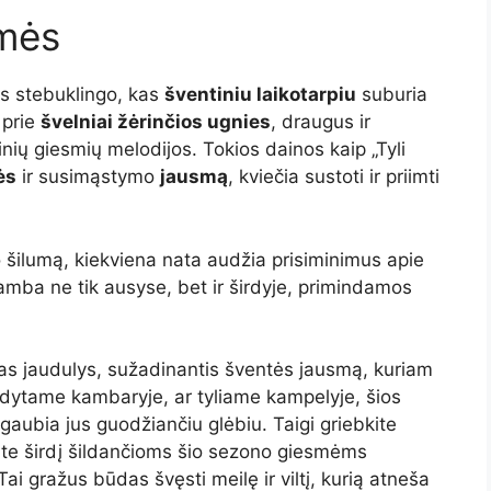
smės
es stebuklingo, kas
šventiniu laikotarpiu
suburia
 prie
švelniai žėrinčios ugnies
, draugus ir
kinių giesmių melodijos. Tokios dainos kaip „Tyli
ės
ir susimąstymo
jausmą
, kviečia sustoti ir priimti
o šilumą, kiekviena nata audžia prisiminimus apie
amba ne tik ausyse, bet ir širdyje, primindamos
mas jaudulys, sužadinantis šventės jausmą, kuriam
ildytame kambaryje, ar tyliame kampelyje, šios
pgaubia jus guodžiančiu glėbiu. Taigi griebkite
kite širdį šildančioms šio sezono giesmėms
 Tai gražus būdas švęsti meilę ir viltį, kurią atneša