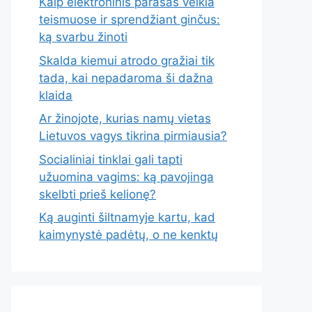
Kaip elektroninis parašas veikia
teismuose ir sprendžiant ginčus:
ką svarbu žinoti
Skalda kiemui atrodo gražiai tik
tada, kai nepadaroma ši dažna
klaida
Ar žinojote, kurias namų vietas
Lietuvos vagys tikrina pirmiausia?
Socialiniai tinklai gali tapti
užuomina vagims: ką pavojinga
skelbti prieš kelionę?
Ką auginti šiltnamyje kartu, kad
kaimynystė padėtų, o ne kenktų