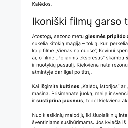
Kalėdos.
Ikoniški filmų garso t
Atostogų sezono metu
giesmės pripildo 
sukelia kitokią magiją – tokią, kuri perkelia
kaip filme „Vienas namuose”, Kevinui sp
ai, o filme „Poliarinis ekspresas” skamba
ir nuotykių pasaulį. Kiekviena nata rezonu
atmintyje dar ilgai po titrų.
Kai išgirsite
kultines
„Kalėdų istorijos” ar 
mašina. Prisimenate juoką, meilę ir švenčių
ir
sustiprina jausmus
, todėl kiekviena a
Nuo klasikinių melodijų iki šiuolaikinių int
šventiniams susibūrimams. Jos kviečia iš n