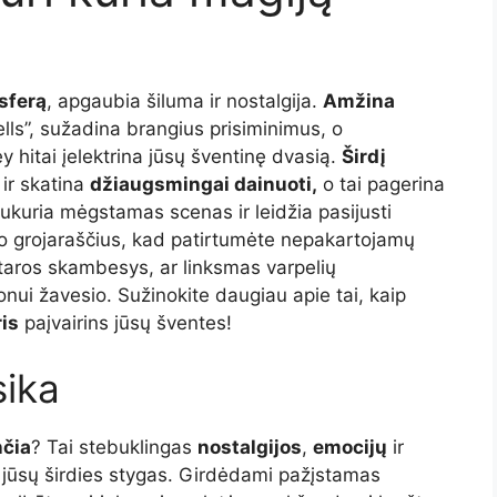
sferą
, apgaubia šiluma ir nostalgija.
Amžina
 Bells”, sužadina brangius prisiminimus, o
ey hitai įelektrina jūsų šventinę dvasią.
Širdį
 ir skatina
džiaugsmingai dainuoti,
o tai pagerina
 sukuria mėgstamas scenas ir leidžia pasijusti
avo grojaraščius, kad patirtumėte nepakartojamų
itaros skambesys, ar linksmas varpelių
nui žavesio. Sužinokite daugiau apie tai, kaip
ris
paįvairins jūsų šventes!
sika
čia
? Tai stebuklingas
nostalgijos
,
emocijų
ir
a jūsų širdies stygas. Girdėdami pažįstamas