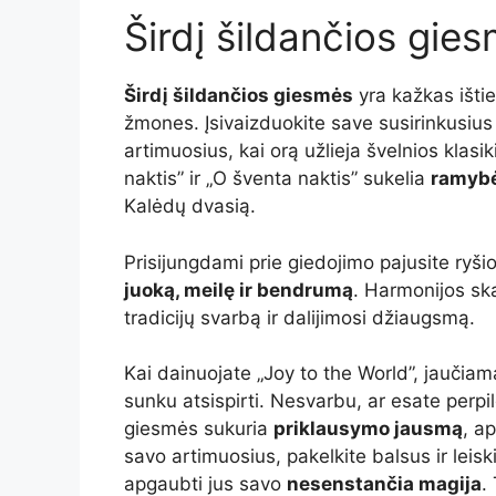
Širdį šildančios gie
Širdį šildančios giesmės
yra kažkas išti
žmones. Įsivaizduokite save susirinkusius
artimuosius, kai orą užlieja švelnios klasi
naktis” ir „O šventa naktis” sukelia
ramyb
Kalėdų dvasią.
Prisijungdami prie giedojimo pajusite ryši
juoką, meilę ir bendrumą
. Harmonijos sk
tradicijų svarbą ir dalijimosi džiaugsmą.
Kai dainuojate „Joy to the World”, jaučia
sunku atsispirti. Nesvarbu, ar esate perp
giesmės sukuria
priklausymo jausmą
, a
savo artimuosius, pakelkite balsus ir leis
apgaubti jus savo
nesenstančia magija
.