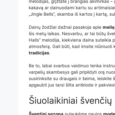
melodijas, grįžtate į brangias akimirkas –
kakavą ar dainuodami kartu su artimaisiais. Š
„Jingle Bells”, skamba iš kartos į kartą, 
Dainų žodžiai dažnai pasakoja apie
meilę
šis metų laikas. Nesvarbu, ar tai būtų šve
Halls” melodija, kiekviena daina suteikia
atmosferą. Gali būti, kad imsite niūniuoti
tradicijas
.
Be to, labai svarbus vaidmuo tenka inst
varpelių skambesys gali pripildyti orą nuo
susirinksite su draugais ir šeima, leiskit
apgaubti jus tarsi šilta antklode ir pakvies
Šiuolaikiniai švenčių 
Šventinį sezoną
sulaukėme naujos
moder