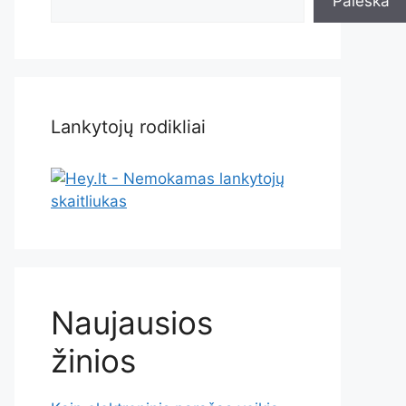
Paieška
Lankytojų rodikliai
Naujausios
žinios