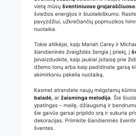
vietą mūsų
šventiniuose grojaraščiuose
šviežios energijos ir šiuolaikiškumo. Rasi
pavyzdžiui, užkrečiančių popmuzikos him
nuotaika.
Tokie atlikėjai, kaip Mariah Carey ir Micha
šiandieninės žvaigždės žengia į priekį, į
š
Įsivaizduokite, kaip jaukiai įsitaisę prie ž
džemo tonų arba kaip padidinate garsą kl
akimirksniu pakelia nuotaiką.
Kasmet atrandate naujų mėgstamų kūrinių, 
baladė,
ar
žaisminga melodija
. Šie šiuol
ypatingas – meilę, džiaugsmą ir bendrumą. 
šie gaivūs garsai pripildo orą ir sukuria pri
dekoracijas. Priimkite šiandieninės šventinės
šventes.