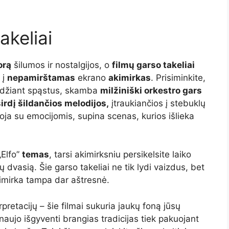
akeliai
orą
šilumos ir nostalgijos, o
filmų garso takeliai
 į
nepamirštamas
ekrano
akimirkas
. Prisiminkite,
endžiant spąstus, skamba
milžiniški orkestro gars
širdį šildančios melodijos,
įtraukiančios į stebuklų
oja su emocijomis, supina scenas, kurios išlieka
„Elfo”
temas
, tarsi akimirksniu persikelsite laiko
 dvasią. Šie garso takeliai ne tik lydi vaizdus, bet
kimirka tampa dar aštresnė.
erpretacijų – šie filmai sukuria jaukų foną jūsų
aujo išgyventi brangias tradicijas tiek pakuojant