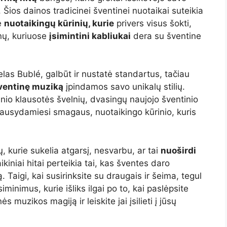
. Šios dainos tradicinei šventinei nuotaikai suteikia
te
nuotaikingų kūrinių, kurie
privers visus šokti,
nų, kuriuose
įsimintini kabliukai
dera su šventine
elas Bublé, galbūt ir nustatė standartus, tačiau
ventinę muziką
įpindamos savo unikalų stilių.
idinio klausotės švelnių, dvasingų naujojo šventinio
ausydamiesi smagaus, nuotaikingo kūrinio, kuris
kurie sukelia atgarsį, nesvarbu, ar tai
nuoširdi
aikiniai hitai perteikia tai, kas šventes daro
Taigi, kai susirinksite su draugais ir šeima, tegul
siminimus, kurie išliks ilgai po to, kai paslėpsite
 muzikos magiją ir leiskite jai įsilieti į jūsų