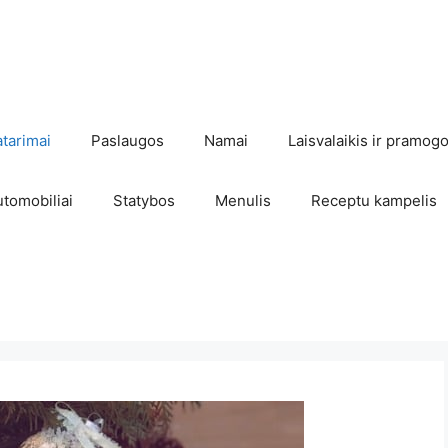
atarimai
Paslaugos
Namai
Laisvalaikis ir pramog
utomobiliai
Statybos
Menulis
Receptu kampelis