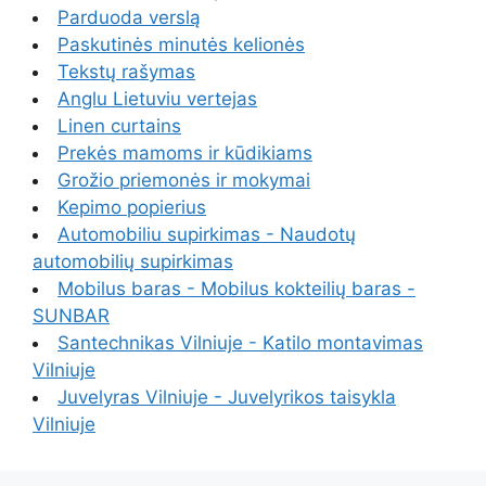
Parduoda verslą
Paskutinės minutės kelionės
Tekstų rašymas
Anglu Lietuviu vertejas
Linen curtains
Prekės mamoms ir kūdikiams
Grožio priemonės ir mokymai
Kepimo popierius
Automobiliu supirkimas - Naudotų
automobilių supirkimas
Mobilus baras - Mobilus kokteilių baras -
SUNBAR
Santechnikas Vilniuje - Katilo montavimas
Vilniuje
Juvelyras Vilniuje - Juvelyrikos taisykla
Vilniuje