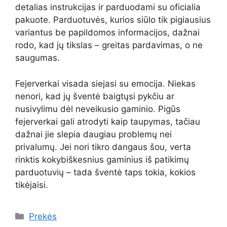
detalias instrukcijas ir parduodami su oficialia
pakuote. Parduotuvės, kurios siūlo tik pigiausius
variantus be papildomos informacijos, dažnai
rodo, kad jų tikslas – greitas pardavimas, o ne
saugumas.
Fejerverkai visada siejasi su emocija. Niekas
nenori, kad jų šventė baigtųsi pykčiu ar
nusivylimu dėl neveikusio gaminio. Pigūs
fejerverkai gali atrodyti kaip taupymas, tačiau
dažnai jie slepia daugiau problemų nei
privalumų. Jei nori tikro dangaus šou, verta
rinktis kokybiškesnius gaminius iš patikimų
parduotuvių – tada šventė taps tokia, kokios
tikėjaisi.
Kategorijos
Prekės