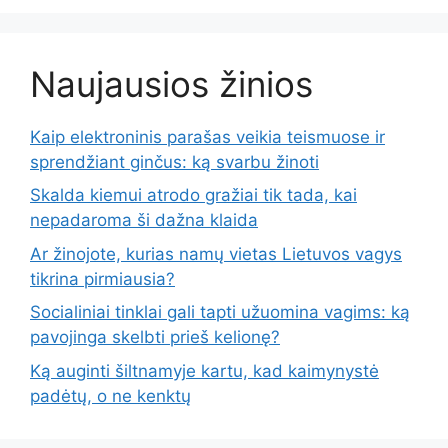
Naujausios žinios
Kaip elektroninis parašas veikia teismuose ir
sprendžiant ginčus: ką svarbu žinoti
Skalda kiemui atrodo gražiai tik tada, kai
nepadaroma ši dažna klaida
Ar žinojote, kurias namų vietas Lietuvos vagys
tikrina pirmiausia?
Socialiniai tinklai gali tapti užuomina vagims: ką
pavojinga skelbti prieš kelionę?
Ką auginti šiltnamyje kartu, kad kaimynystė
padėtų, o ne kenktų