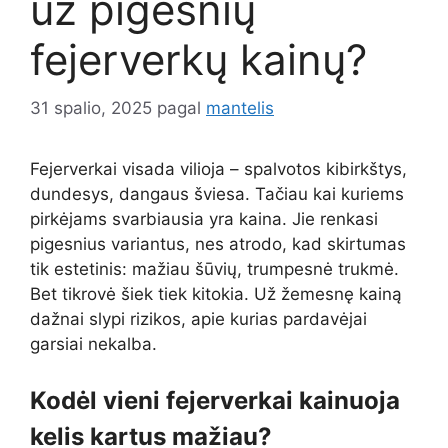
už pigesnių
fejerverkų kainų?
31 spalio, 2025
pagal
mantelis
Fejerverkai visada vilioja – spalvotos kibirkštys,
dundesys, dangaus šviesa. Tačiau kai kuriems
pirkėjams svarbiausia yra kaina. Jie renkasi
pigesnius variantus, nes atrodo, kad skirtumas
tik estetinis: mažiau šūvių, trumpesnė trukmė.
Bet tikrovė šiek tiek kitokia. Už žemesnę kainą
dažnai slypi rizikos, apie kurias pardavėjai
garsiai nekalba.
Kodėl vieni fejerverkai kainuoja
kelis kartus mažiau?