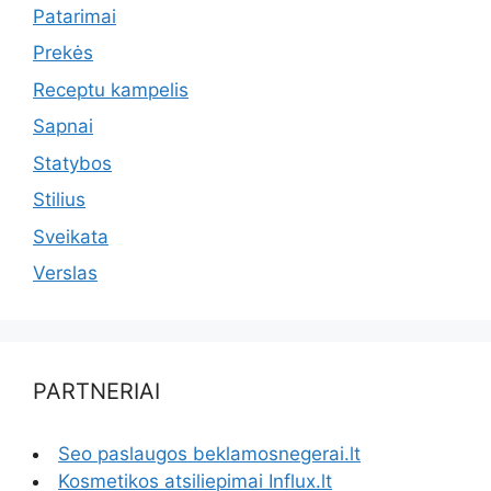
Patarimai
Prekės
Receptu kampelis
Sapnai
Statybos
Stilius
Sveikata
Verslas
PARTNERIAI
Seo paslaugos beklamosnegerai.lt
Kosmetikos atsiliepimai Influx.lt