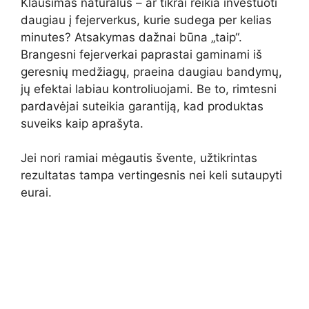
Klausimas natūralus – ar tikrai reikia investuoti
daugiau į fejerverkus, kurie sudega per kelias
minutes? Atsakymas dažnai būna „taip“.
Brangesni fejerverkai paprastai gaminami iš
geresnių medžiagų, praeina daugiau bandymų,
jų efektai labiau kontroliuojami. Be to, rimtesni
pardavėjai suteikia garantiją, kad produktas
suveiks kaip aprašyta.
Jei nori ramiai mėgautis švente, užtikrintas
rezultatas tampa vertingesnis nei keli sutaupyti
eurai.