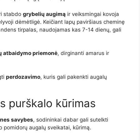
ri stabdo
grybelių augimą
ir veiksmingai kovoja
ėlyvoji dėmėtligė. Keičiant lapų paviršiaus cheminę
andens tirpalas, naudojamas kas 7-14 dienų, gali
jų atbaidymo priemonė
, dirginanti amarus ir
gti
perdozavimo
, kuris gali pakenkti augalų
s purškalo kūrimas
ines savybes
, sodininkai dabar gali sutelkti
to pomidorų augalų sveikatai, kūrimą.