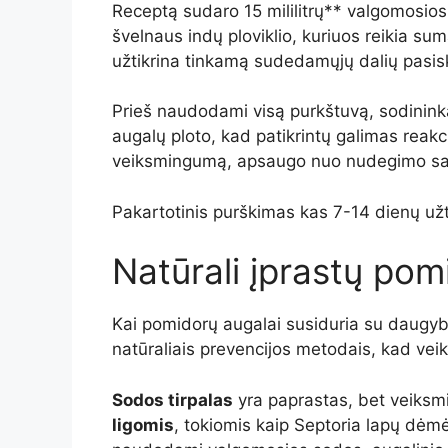
Receptą sudaro 15 mililitrų** valgomosios so
švelnaus indų ploviklio, kuriuos reikia su
užtikrina tinkamą sudedamųjų dalių pasiski
Prieš naudodami visą purkštuvą, sodinink
augalų ploto, kad patikrintų galimas reakc
veiksmingumą, apsaugo nuo nudegimo saulė
Pakartotinis purškimas kas 7-14 dienų užt
Natūrali įprastų pom
Kai pomidorų augalai susiduria su daugybe
natūraliais prevencijos metodais, kad ve
Sodos tirpalas
yra paprastas, bet veiksm
ligomis
, tokiomis kaip Septoria lapų dėmė