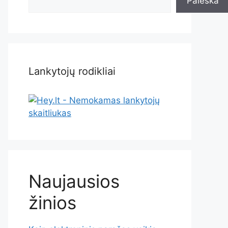
Paieška
Lankytojų rodikliai
Naujausios
žinios