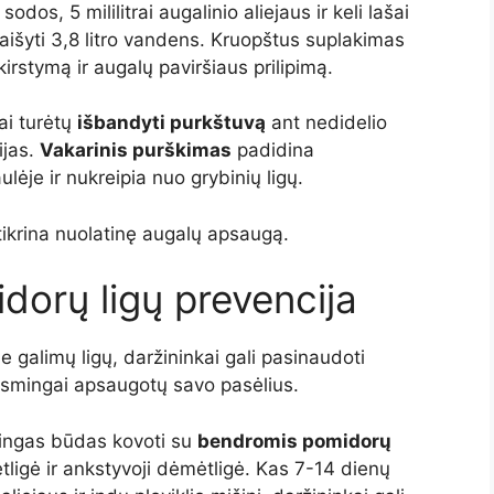
dos, 5 mililitrai augalinio aliejaus ir keli lašai
maišyti 3,8 litro vandens. Kruopštus suplakimas
rstymą ir augalų paviršiaus prilipimą.
ai turėtų
išbandyti purkštuvą
ant nedidelio
ijas.
Vakarinis purškimas
padidina
je ir nukreipia nuo grybinių ligų.
ikrina nuolatinę augalų apsaugą.
idorų ligų prevencija
 galimų ligų, daržininkai gali pasinaudoti
iksmingai apsaugotų savo pasėlius.
ingas būdas kovoti su
bendromis pomidorų
tligė ir ankstyvoji dėmėtligė. Kas 7-14 dienų