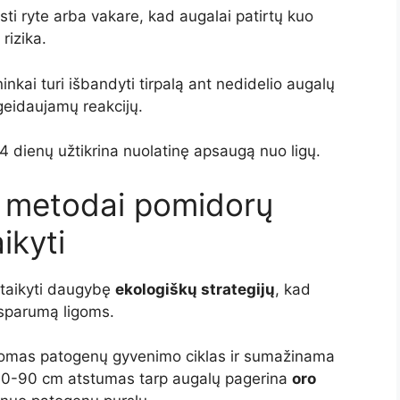
sti ryte arba vakare, kad augalai patirtų kuo
rizika.
nkai turi išbandyti tirpalą ant nedidelio augalų
geidaujamų reakcijų.
4 dienų užtikrina nuolatinę apsaugą nuo ligų.
i metodai pomidorų
ikyti
i taikyti daugybę
ekologiškų strategijų
, kad
tsparumą ligoms.
omas patogenų gyvenimo ciklas ir sumažinama
s 60-90 cm atstumas tarp augalų pagerina
oro