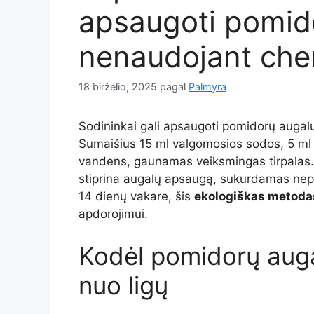
apsaugoti pomido
nenaudojant che
18 birželio, 2025
pagal
Palmyra
Sodininkai gali apsaugoti pomidorų auga
Sumaišius 15 ml valgomosios sodos, 5 ml au
vandens, gaunamas veiksmingas tirpalas.
stiprina augalų apsaugą, sukurdamas ne
14 dienų vakare, šis
ekologiškas metoda
apdorojimui.
Kodėl pomidorų aug
nuo ligų