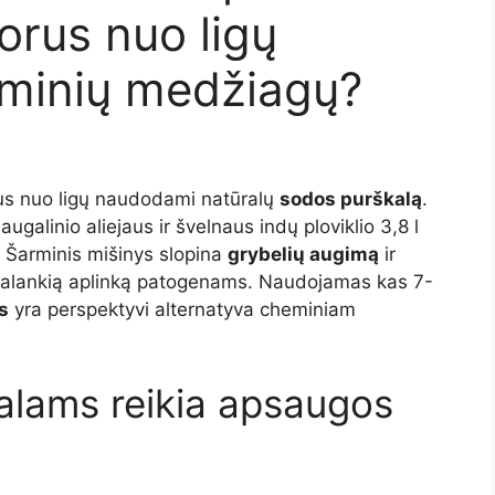
rus nuo ligų
minių medžiagų?
lus nuo ligų naudodami natūralų
sodos purškalą
.
galinio aliejaus ir švelnaus indų ploviklio 3,8 l
 Šarminis mišinys slopina
grybelių augimą
ir
palankią aplinką patogenams. Naudojamas kas 7-
s
yra perspektyvi alternatyva cheminiam
alams reikia apsaugos