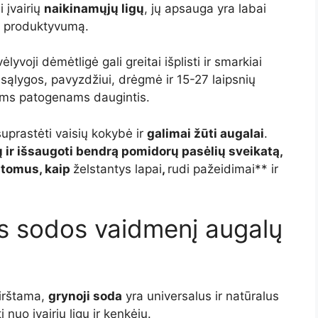
 įvairių
naikinamųjų ligų
, jų apsauga yra labai
 ir produktyvumą.
ėlyvoji dėmėtligė gali greitai išplisti ir smarkiai
s sąlygos, pavyzdžiui, drėgmė ir 15-27 laipsnių
iems patogenams daugintis.
uprastėti vaisių kokybė ir
galimai žūti augalai
.
ų ir išsaugoti bendrą pomidorų pasėlių sveikatą,
ptomus, kaip
želstantys lapai
,
rudi pažeidimai** ir
s sodos vaidmenį augalų
irštama,
grynoji soda
yra universalus ir natūralus
o įvairių ligų ir kenkėjų.