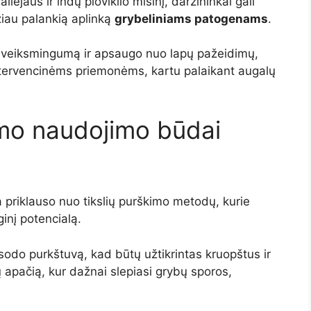
jaus ir indų ploviklio mišinį, daržininkai gali
žiau palankią aplinką
grybeliniams patogenams
.
veiksmingumą ir apsaugo nuo lapų pažeidimų,
ervencinėms priemonėms, kartu palaikant augalų
mo naudojimo būdai
priklauso nuo tikslių purškimo metodų, kurie
inį potencialą.
sodo purkštuvą, kad būtų užtikrintas kruopštus ir
ų apačią, kur dažnai slepiasi grybų sporos,