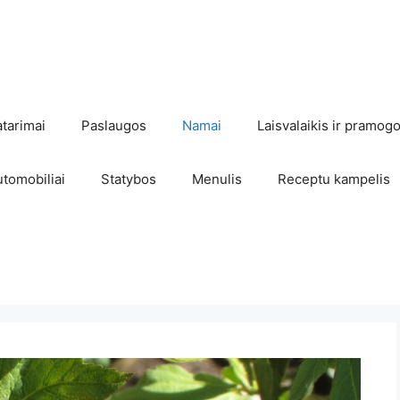
atarimai
Paslaugos
Namai
Laisvalaikis ir pramog
utomobiliai
Statybos
Menulis
Receptu kampelis