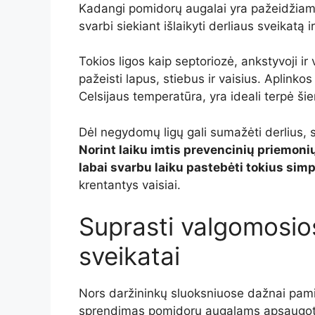
Kadangi pomidorų augalai yra pažeidžiami
svarbi siekiant išlaikyti derliaus sveikatą
Tokios ligos kaip septoriozė, ankstyvoji ir v
pažeisti lapus, stiebus ir vaisius. Aplinko
Celsijaus temperatūra, yra ideali terpė š
Dėl negydomų ligų gali sumažėti derlius, s
Norint laiku imtis prevencinių priemoni
labai svarbu laiku pastebėti tokius sim
krentantys vaisiai.
Suprasti valgomosio
sveikatai
Nors daržininkų sluoksniuose dažnai pam
sprendimas pomidorų augalams apsaugoti nu