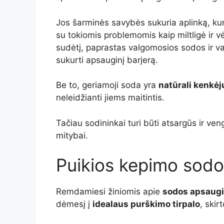
Jos šarminės savybės sukuria aplinką, ku
su tokiomis problemomis kaip miltligė ir v
sudėtį, paprastas valgomosios sodos ir v
sukurti apsauginį barjerą.
Be to, geriamoji soda yra
natūrali kenkė
neleidžianti jiems maitintis.
Tačiau sodininkai turi būti atsargūs ir ven
mitybai.
Puikios kepimo sodo
Remdamiesi žiniomis apie
sodos apsaug
dėmesį į
idealaus purškimo tirpalo
, skir