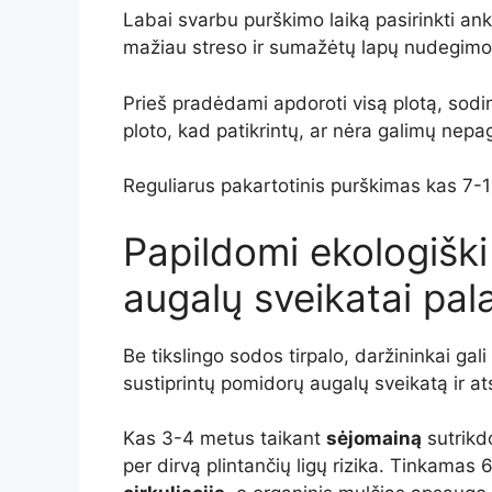
Labai svarbu purškimo laiką pasirinkti ank
mažiau streso ir sumažėtų lapų nudegimo 
Prieš pradėdami apdoroti visą plotą, sodini
ploto, kad patikrintų, ar nėra galimų nepa
Reguliarus pakartotinis purškimas kas 7-1
Papildomi ekologišk
augalų sveikatai pala
Be tikslingo sodos tirpalo, daržininkai gal
sustiprintų pomidorų augalų sveikatą ir a
Kas 3-4 metus taikant
sėjomainą
sutrikd
per dirvą plintančių ligų rizika. Tinkama