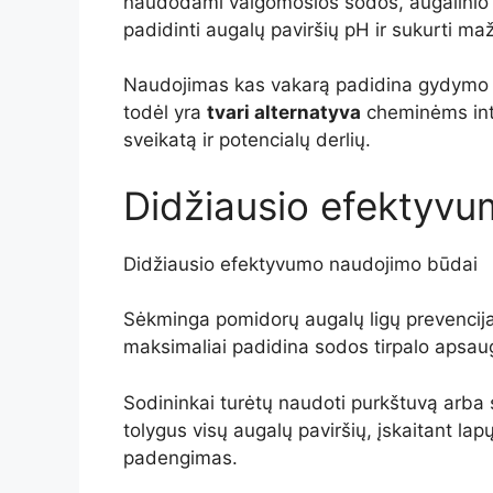
naudodami valgomosios sodos, augalinio alie
padidinti augalų paviršių pH ir sukurti ma
Naudojimas kas vakarą padidina gydymo 
todėl yra
tvari alternatyva
cheminėms int
sveikatą ir potencialų derlių.
Didžiausio efektyvu
Didžiausio efektyvumo naudojimo būdai
Sėkminga pomidorų augalų ligų prevencija 
maksimaliai padidina sodos tirpalo apsaug
Sodininkai turėtų naudoti purkštuvą arba 
tolygus visų augalų paviršių, įskaitant lap
padengimas.